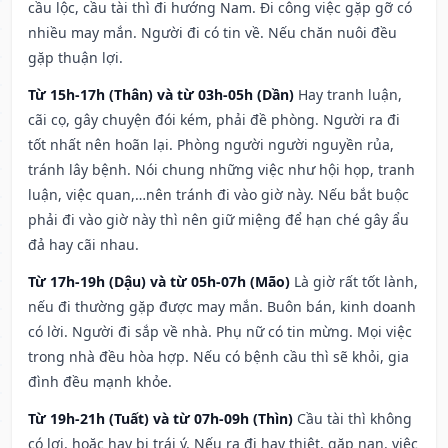
cầu lộc, cầu tài thì đi hướng Nam. Đi công việc gặp gỡ có
nhiều may mắn. Người đi có tin về. Nếu chăn nuôi đều
gặp thuận lợi.
Từ 15h-17h (Thân) và từ 03h-05h (Dần)
Hay tranh luận,
cãi cọ, gây chuyện đói kém, phải đề phòng. Người ra đi
tốt nhất nên hoãn lại. Phòng người người nguyền rủa,
tránh lây bệnh. Nói chung những việc như hội họp, tranh
luận, việc quan,…nên tránh đi vào giờ này. Nếu bắt buộc
phải đi vào giờ này thì nên giữ miệng để hạn ché gây ẩu
đả hay cãi nhau.
Từ 17h-19h (Dậu) và từ 05h-07h (Mão)
Là giờ rất tốt lành,
nếu đi thường gặp được may mắn. Buôn bán, kinh doanh
có lời. Người đi sắp về nhà. Phụ nữ có tin mừng. Mọi việc
trong nhà đều hòa hợp. Nếu có bệnh cầu thì sẽ khỏi, gia
đình đều mạnh khỏe.
Từ 19h-21h (Tuất) và từ 07h-09h (Thìn)
Cầu tài thì không
có lợi, hoặc hay bị trái ý. Nếu ra đi hay thiệt, gặp nạn, việc