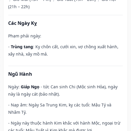
(21h – 22h)
Các Ngày Kỵ
Phạm phải ngày:
-
Trùng tang
: Kỵ chôn cất, cưới xin, vợ chồng xuất hành,
xây nhà, xây mồ mả.
Ngũ Hành
Ngày:
Giáp Ngọ
- tức Can sinh Chi (Mộc sinh Hỏa), ngày
này là ngày cát (bảo nhật).
- Nạp âm: Ngày Sa Trung Kim, kỵ các tuổi: Mậu Tý và
Nhâm Tý.
- Ngày này thuộc hành Kim khắc với hành Mộc, ngoại trừ
các tuổi: Mậu Tuất vì Kim khắc mà được lợi.