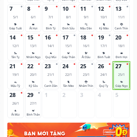
7
8
9
10
11
12
13
5/1
6/1
7/1
8/1
9/1
10/1
11/1
🐕
🐖
🐀
🐂
🐅
🐈
🐉
Giáp Tuất
Ất Hợi
Bính Tý
Đinh Sửu
Mậu Dần
Kỷ Mão
Canh Thìn
14
15
16
17
18
19
20
12/1
13/1
14/1
15/1
16/1
17/1
18/1
🐍
🐎
🐐
🐒
🐓
🐕
🐖
Tân Tỵ
Nhâm Ngọ
Quý Mùi
Giáp Thân
Ất Dậu
Bính Tuất
Đinh Hợi
21
22
23
24
25
26
27
19/1
20/1
21/1
22/1
23/1
24/1
25/1
🐀
🐂
🐅
🐈
🐉
🐍
🐎
Mậu Tý
Kỷ Sửu
Canh Dần
Tân Mão
Nhâm Thìn
Quý Tỵ
Giáp Ngọ
28
29
1
2
3
4
5
26/1
27/1
🐐
🐒
Ất Mùi
Bính Thân