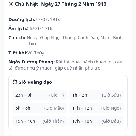
☀️ Chủ Nhật, Ngày 27 Tháng 2 Năm 1916
Dương lịch:
27/02/1916
Âm lịch:
25/01/1916
Can chi:
Ngày: Giáp Ngọ, Tháng: Canh Dần, Năm: Bính
Thìn
Tiết khí:
Vũ Thủy
Ngày Đường Phong:
Rất tốt, xuất hành thuận lợi, cầu
tài được như ý muốn, gặp quý nhân phù trợ
⏱️ Giờ Hoàng đạo
23h – 0h
(Giờ Tí)
1h – 2h
(Giờ Sửu)
5h – 6h
(Giờ Mão)
11h – 12h
(Giờ Ngọ)
15h – 16h
(Giờ Thân)
17h – 18h
(Giờ Dậu)