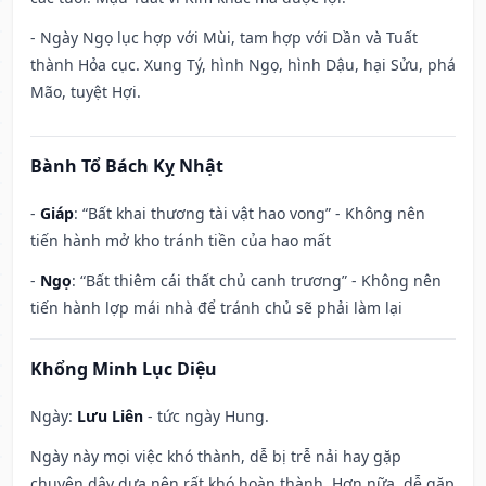
- Ngày Ngọ lục hợp với Mùi, tam hợp với Dần và Tuất
thành Hỏa cục. Xung Tý, hình Ngọ, hình Dậu, hại Sửu, phá
Mão, tuyệt Hợi.
Bành Tổ Bách Kỵ Nhật
-
Giáp
: “Bất khai thương tài vật hao vong” - Không nên
tiến hành mở kho tránh tiền của hao mất
-
Ngọ
: “Bất thiêm cái thất chủ canh trương” - Không nên
tiến hành lợp mái nhà để tránh chủ sẽ phải làm lại
Khổng Minh Lục Diệu
Ngày:
Lưu Liên
- tức ngày Hung.
Ngày này mọi việc khó thành, dễ bị trễ nải hay gặp
chuyện dây dưa nên rất khó hoàn thành. Hơn nữa, dễ gặp