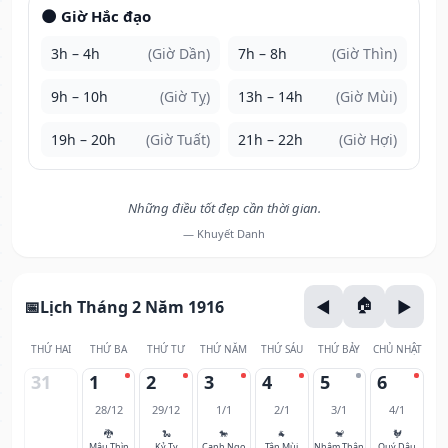
🌑 Giờ Hắc đạo
3h – 4h
(Giờ Dần)
7h – 8h
(Giờ Thìn)
9h – 10h
(Giờ Tỵ)
13h – 14h
(Giờ Mùi)
19h – 20h
(Giờ Tuất)
21h – 22h
(Giờ Hợi)
Những điều tốt đẹp cần thời gian.
— Khuyết Danh
Lịch Tháng 2 Năm 1916
THỨ HAI
THỨ BA
THỨ TƯ
THỨ NĂM
THỨ SÁU
THỨ BẢY
CHỦ NHẬT
31
1
2
3
4
5
6
28/12
29/12
1/1
2/1
3/1
4/1
🐉
🐍
🐎
🐐
🐒
🐓
Mậu Thìn
Kỷ Tỵ
Canh Ngọ
Tân Mùi
Nhâm Thân
Quý Dậu