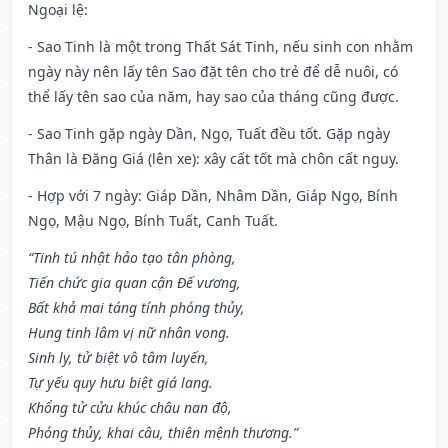
Ngoại lệ
:
- Sao Tinh là một trong Thất Sát Tinh, nếu sinh con nhằm
ngày này nên lấy tên Sao đặt tên cho trẻ để dễ nuôi, có
thể lấy tên sao của năm, hay sao của tháng cũng được.
- Sao Tinh gặp ngày Dần, Ngọ, Tuất đều tốt. Gặp ngày
Thân là Đăng Giá (lên xe): xây cất tốt mà chôn cất nguy.
- Hợp với 7 ngày: Giáp Dần, Nhâm Dần, Giáp Ngọ, Bính
Ngọ, Mậu Ngọ, Bính Tuất, Canh Tuất.
“Tinh tú nhật hảo tạo tân phòng,
Tiến chức gia quan cận Đế vương,
Bất khả mai táng tính phóng thủy,
Hung tinh lâm vị nữ nhân vong.
Sinh ly, tử biệt vô tâm luyến,
Tự yếu quy hưu biệt giá lang.
Khổng tử cửu khúc châu nan độ,
Phóng thủy, khai câu, thiên mệnh thương.”