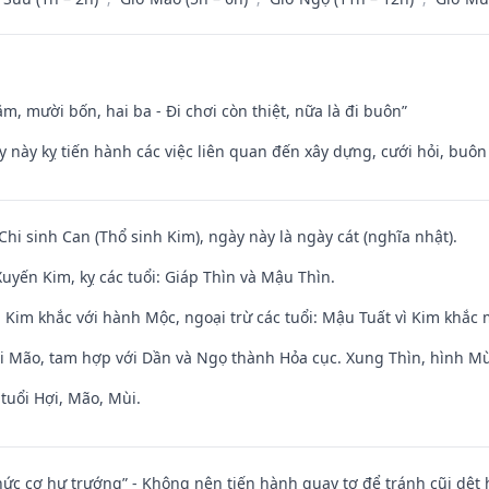
m, mười bốn, hai ba - Đi chơi còn thiệt, nữa là đi buôn”
y này kỵ tiến hành các việc liên quan đến xây dựng, cưới hỏi, buô
Chi sinh Can (Thổ sinh Kim), ngày này là ngày cát (nghĩa nhật).
uyến Kim, kỵ các tuổi: Giáp Thìn và Mậu Thìn.
 Kim khắc với hành Mộc, ngoại trừ các tuổi: Mậu Tuất vì Kim khắc 
ới Mão, tam hợp với Dần và Ngọ thành Hỏa cục. Xung Thìn, hình Mùi
tuổi Hợi, Mão, Mùi.
 chức cơ hư trướng” - Không nên tiến hành quay tơ để tránh cũi dệt