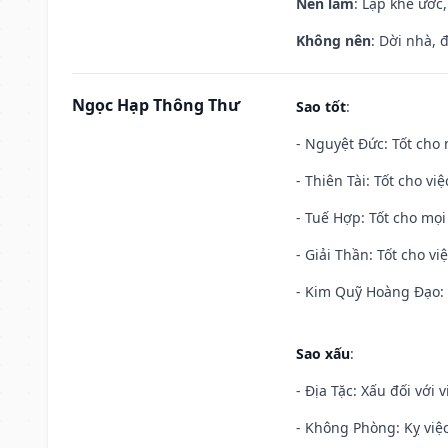
Nên làm
: Lập khế ước
Không nên
: Dời nhà, 
Ngọc Hạp Thông Thư
Sao tốt
:
- Nguyệt Đức: Tốt cho 
- Thiên Tài: Tốt cho vi
- Tuế Hợp: Tốt cho mọi 
- Giải Thần: Tốt cho vi
- Kim Quỹ Hoàng Đạo: T
Sao xấu
:
- Địa Tặc: Xấu đối với 
- Không Phòng: Kỵ việc 