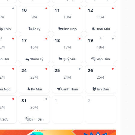
10
11
12
8/4
9/4
10/4
11/4
🐍
🐎
🐐
áp Thìn
Ất Tỵ
Bính Ngọ
Đinh Mùi
⭐
⭐
17
18
19
5/4
16/4
17/4
18/4
🐀
🐂
🐅
ân Hợi
Nhâm Tý
Quý Sửu
Giáp Dần
24
25
26
2/4
23/4
24/4
25/4
🐐
🐒
🐓
ậu Ngọ
Kỷ Mùi
Canh Thân
Tân Dậu
31
1
2
9/4
30/4
🐅
t Sửu
Bính Dần