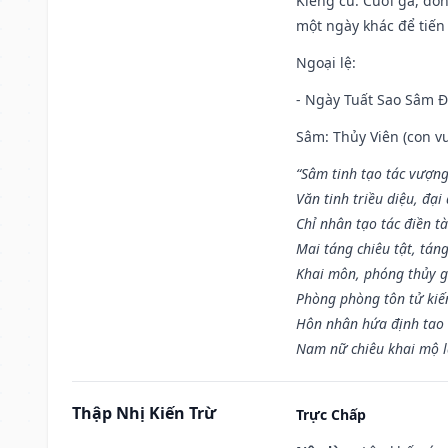
Kiêng cữ
: Cưới gả, đó
một ngày khác để tiến
Ngoại lệ
:
- Ngày Tuất Sao Sâm 
Sâm: Thủy Viên (con vư
“Sâm tinh tạo tác vượng
Văn tinh triều diệu, đạ
Chỉ nhân tạo tác điền t
Mai táng chiêu tật, tán
Khai môn, phóng thủy g
Phòng phòng tôn tử kiến
Hôn nhân hứa định tao 
Nam nữ chiêu khai mộ l
Thập Nhị Kiến Trừ
Trực Chấp