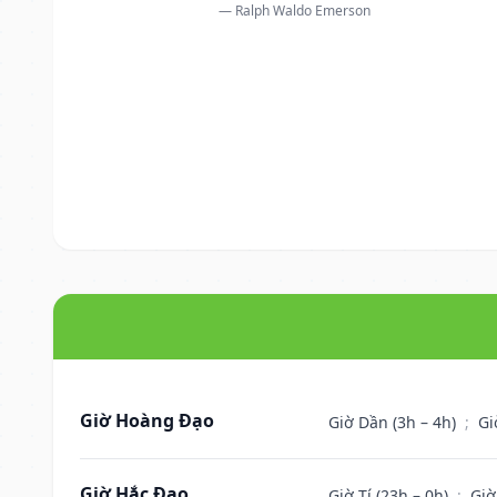
— Ralph Waldo Emerson
Giờ Hoàng Đạo
Giờ Dần (3h – 4h)
;
Gi
Giờ Hắc Đạo
Giờ Tí (23h – 0h)
;
Giờ