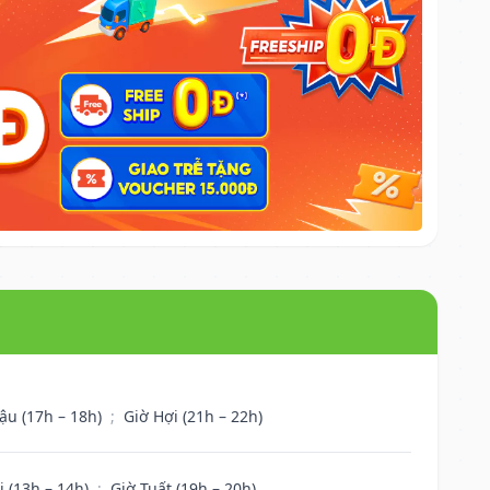
ậu (17h – 18h)
;
Giờ Hợi (21h – 22h)
i (13h – 14h)
;
Giờ Tuất (19h – 20h)