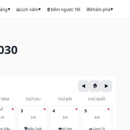
háng
📖
Lịch năm
🧧
Đếm ngược Tết
🧭
Khám phá
▼
▼
▼
030
 NĂM
THỨ SÁU
THỨ BẢY
CHỦ NHẬT
🌙
3
4
5
1/4
2/4
3/4
4/4
🐕
🐖
🐀
nh Dậu
Mậu Tuất
Kỷ Hợi
Canh Tý