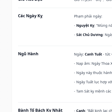
Các Ngày Kỵ
Phạm phải ngày:
-
Nguyệt Kỵ
: “Mùng nă
-
Sát Chủ Dương
: Ngà
Ngũ Hành
Ngày:
Canh Tuất
- tức 
- Nạp âm: Ngày Thoa X
- Ngày này thuộc hành
- Ngày Tuất lục hợp v
- Tam Sát kỵ mệnh các 
Bành Tổ Bách Kỵ Nhật
-
Canh
: “Bất kinh lạc