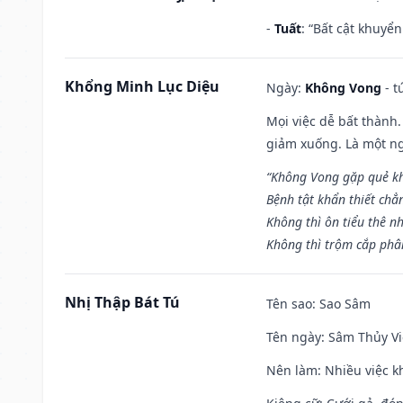
-
Tuất
: “Bất cật khuyể
Khổng Minh Lục Diệu
Ngày:
Không Vong
- t
Mọi việc dễ bất thành. 
giảm xuống. Là một ng
“Không Vong gặp quẻ k
Bệnh tật khẩn thiết chẳ
Không thì ôn tiểu thê nh
Không thì trộm cắp phân
Nhị Thập Bát Tú
Tên sao
: Sao Sâm
Tên ngày
: Sâm Thủy Vi
Nên làm
: Nhiều việc k