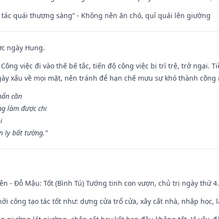
n tác quái thượng sàng” - Không nên ăn chó, quỉ quái lên giường
ức ngày Hung.
Công việc đi vào thế bế tắc, tiến độ công việc bị trì trệ, trở ngại. 
ày xấu về mọi mặt, nên tránh để hạn chế mưu sự khó thành công 
hẩn cần
ng làm được chi
i
 ly bất tường.”
ên - Đỗ Mậu: Tốt (Bình Tú) Tướng tinh con vượn, chủ trị ngày thứ 4.
hởi công tạo tác tốt như: dựng cửa trổ cửa, xây cất nhà, nhập học,