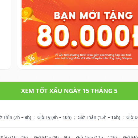
XEM TỐT XẤU NGÀY 15 THÁNG 5
ờ Thìn (7h – 8h)
;
Giờ Tỵ (9h – 10h)
;
Giờ Thân (15h – 16h)
;
Giờ D
 Sửu (1h – 2h)
;
Giờ Mão (5h – 6h)
;
Giờ Ngọ (11h – 12h)
;
Giờ Mù