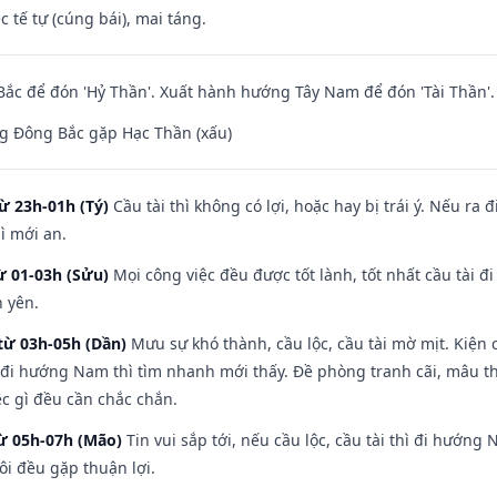
c tế tự (cúng bái), mai táng.
ắc để đón 'Hỷ Thần'. Xuất hành hướng Tây Nam để đón 'Tài Thần'.
g Đông Bắc gặp Hạc Thần (xấu)
ừ 23h-01h (Tý)
Cầu tài thì không có lợi, hoặc hay bị trái ý. Nếu ra 
ì mới an.
ừ 01-03h (Sửu)
Mọi công việc đều được tốt lành, tốt nhất cầu tài
h yên.
từ 03h-05h (Dần)
Mưu sự khó thành, cầu lộc, cầu tài mờ mịt. Kiện c
 đi hướng Nam thì tìm nhanh mới thấy. Đề phòng tranh cãi, mâu t
ệc gì đều cần chắc chắn.
từ 05h-07h (Mão)
Tin vui sắp tới, nếu cầu lộc, cầu tài thì đi hướn
ôi đều gặp thuận lợi.