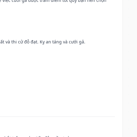
để việc cưới gả được trăm điềm tốt quý bạn nên chọn
ất và thi cử đỗ đạt. Kỵ an táng và cưới gả.