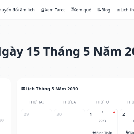
🃏
huyển đổi âm lịch
🔮
Xem Tarot
Xem quẻ
📝
Blog
📅
Lịch t
gày 15 Tháng 5 Năm 2
Lịch Tháng 5 Năm 2030
THỨ HAI
THỨ BA
THỨ TƯ
THỨ
⭐
29
30
1
2
30
29/3
🐒
🐓
Bính Thân
Đi