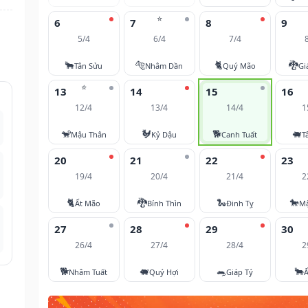
⭐
6
7
8
9
5/4
6/4
7/4
🐂
🐅
🐈
🐉
Tân Sửu
Nhâm Dần
Quý Mão
Gi
⭐
13
14
15
16
12/4
13/4
14/4
1
🐒
🐓
🐕
🐖
Mậu Thân
Kỷ Dậu
Canh Tuất
T
20
21
22
23
19/4
20/4
21/4
2
🐈
🐉
🐍
🐎
Ất Mão
Bính Thìn
Đinh Tỵ
M
27
28
29
30
26/4
27/4
28/4
2
🐕
🐖
🐀
🐂
Nhâm Tuất
Quý Hợi
Giáp Tý
Ấ