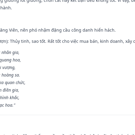
ng giường lót giường, chôn cất hay kết bạn đều không tốt. Vì vậy, 
 hành.
Đăng Viên, nên phó nhậm đặng cầu công danh hiển hách.
ợn): Thủy tinh, sao tốt. Rất tốt cho việc mua bán, kinh doanh, xây c
 nhân gia,
i quang hoa,
ài vượng,
g hoàng sa.
ia quan chức,
 điền gia,
hình khắc,
ạc hoa.”