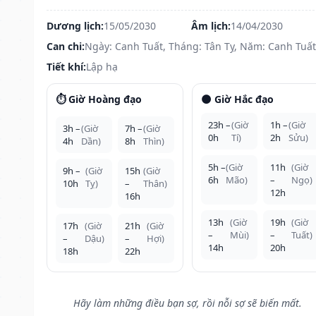
Dương lịch:
15/05/2030
Âm lịch:
14/04/2030
Can chi:
Ngày: Canh Tuất, Tháng: Tân Tỵ, Năm: Canh Tuất
Tiết khí:
Lập hạ
⏱️ Giờ Hoàng đạo
🌑 Giờ Hắc đạo
23h –
(Giờ
1h –
(Giờ
3h –
(Giờ
7h –
(Giờ
0h
Tí)
2h
Sửu)
4h
Dần)
8h
Thìn)
5h –
(Giờ
11h
(Giờ
9h –
(Giờ
15h
(Giờ
6h
Mão)
–
Ngọ)
10h
Tỵ)
–
Thân)
12h
16h
13h
(Giờ
19h
(Giờ
17h
(Giờ
21h
(Giờ
–
Mùi)
–
Tuất)
–
Dậu)
–
Hợi)
14h
20h
18h
22h
Hãy làm những điều bạn sợ, rồi nỗi sợ sẽ biến mất.