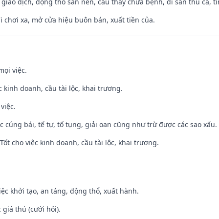
, giao dịch, động thổ san nền, cầu thầy chữa bệnh, đi săn thú cá, 
đi chơi xa, mở cửa hiệu buôn bán, xuất tiền của.
mọi việc.
ệc kinh doanh, cầu tài lộc, khai trương.
việc.
ệc cúng bái, tế tự, tố tụng, giải oan cũng như trừ được các sao xấu.
ốt cho việc kinh doanh, cầu tài lộc, khai trương.
việc khởi tạo, an táng, động thổ, xuất hành.
giá thú (cưới hỏi).