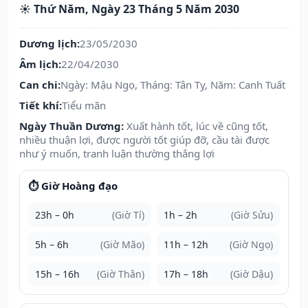
☀️ Thứ Năm, Ngày 23 Tháng 5 Năm 2030
Dương lịch:
23/05/2030
Âm lịch:
22/04/2030
Can chi:
Ngày: Mậu Ngọ, Tháng: Tân Tỵ, Năm: Canh Tuất
Tiết khí:
Tiểu mãn
Ngày Thuần Dương:
Xuất hành tốt, lúc về cũng tốt,
nhiều thuận lợi, được người tốt giúp đỡ, cầu tài được
như ý muốn, tranh luận thường thắng lợi
⏱️ Giờ Hoàng đạo
23h – 0h
(Giờ Tí)
1h – 2h
(Giờ Sửu)
5h – 6h
(Giờ Mão)
11h – 12h
(Giờ Ngọ)
15h – 16h
(Giờ Thân)
17h – 18h
(Giờ Dậu)