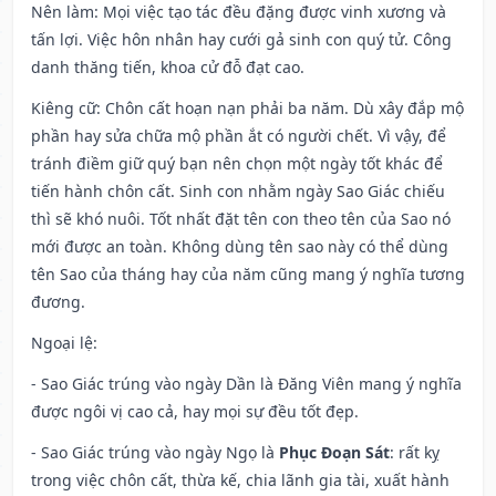
Nên làm
: Mọi việc tạo tác đều đặng được vinh xương và
tấn lợi. Việc hôn nhân hay cưới gả sinh con quý tử. Công
danh thăng tiến, khoa cử đỗ đạt cao.
Kiêng cữ
: Chôn cất hoạn nạn phải ba năm. Dù xây đắp mộ
phần hay sửa chữa mộ phần ắt có người chết. Vì vậy, để
tránh điềm giữ quý bạn nên chọn một ngày tốt khác để
tiến hành chôn cất. Sinh con nhằm ngày Sao Giác chiếu
thì sẽ khó nuôi. Tốt nhất đặt tên con theo tên của Sao nó
mới được an toàn. Không dùng tên sao này có thể dùng
tên Sao của tháng hay của năm cũng mang ý nghĩa tương
đương.
Ngoại lệ
:
- Sao Giác trúng vào ngày Dần là Đăng Viên mang ý nghĩa
được ngôi vị cao cả, hay mọi sự đều tốt đẹp.
- Sao Giác trúng vào ngày Ngọ là
Phục Đoạn Sát
: rất kỵ
trong việc chôn cất, thừa kế, chia lãnh gia tài, xuất hành