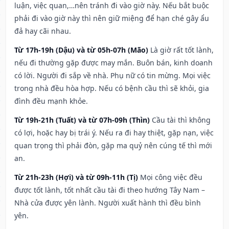
luận, việc quan,…nên tránh đi vào giờ này. Nếu bắt buộc
phải đi vào giờ này thì nên giữ miệng để hạn ché gây ẩu
đả hay cãi nhau.
Từ 17h-19h (Dậu) và từ 05h-07h (Mão)
Là giờ rất tốt lành,
nếu đi thường gặp được may mắn. Buôn bán, kinh doanh
có lời. Người đi sắp về nhà. Phụ nữ có tin mừng. Mọi việc
trong nhà đều hòa hợp. Nếu có bệnh cầu thì sẽ khỏi, gia
đình đều mạnh khỏe.
Từ 19h-21h (Tuất) và từ 07h-09h (Thìn)
Cầu tài thì không
có lợi, hoặc hay bị trái ý. Nếu ra đi hay thiệt, gặp nạn, việc
quan trọng thì phải đòn, gặp ma quỷ nên cúng tế thì mới
an.
Từ 21h-23h (Hợi) và từ 09h-11h (Tị)
Mọi công việc đều
được tốt lành, tốt nhất cầu tài đi theo hướng Tây Nam –
Nhà cửa được yên lành. Người xuất hành thì đều bình
yên.