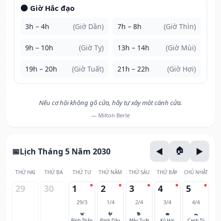
🌑 Giờ Hắc đạo
3h – 4h
(Giờ Dần)
7h – 8h
(Giờ Thìn)
9h – 10h
(Giờ Tỵ)
13h – 14h
(Giờ Mùi)
19h – 20h
(Giờ Tuất)
21h – 22h
(Giờ Hợi)
Nếu cơ hội không gõ cửa, hãy tự xây một cánh cửa.
— Milton Berle
Lịch Tháng 5 Năm 2030
THỨ HAI
THỨ BA
THỨ TƯ
THỨ NĂM
THỨ SÁU
THỨ BẢY
CHỦ NHẬT
29
30
1
2
3
4
5
29/3
1/4
2/4
3/4
4/4
🐒
🐓
🐕
🐖
🐀
Bính Thân
Đinh Dậu
Mậu Tuất
Kỷ Hợi
Canh Tý