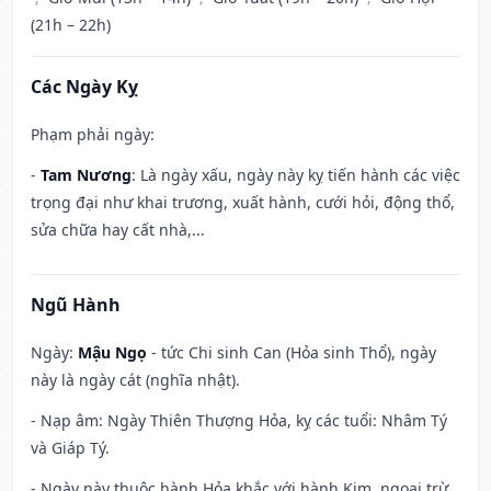
(21h – 22h)
Các Ngày Kỵ
Phạm phải ngày:
-
Tam Nương
: Là ngày xấu, ngày này kỵ tiến hành các việc
trọng đại như khai trương, xuất hành, cưới hỏi, động thổ,
sửa chữa hay cất nhà,...
Ngũ Hành
Ngày:
Mậu Ngọ
- tức Chi sinh Can (Hỏa sinh Thổ), ngày
này là ngày cát (nghĩa nhật).
- Nạp âm: Ngày Thiên Thượng Hỏa, kỵ các tuổi: Nhâm Tý
và Giáp Tý.
- Ngày này thuộc hành Hỏa khắc với hành Kim, ngoại trừ