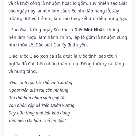
và cả khởi công lò nhuộm hoặc lò gốm. Tuy nhiên sao Giác
vào ngày này lại nên làm các việc như lấp hang lỗ, xây
tường, dứt vú trẻ em, làm cầu tiêu, kết dứt điều hung hại.
- Sao Giác trúng ngày Sóc tức là
Diệt Một Nhật
: không
nên làm rượu, làm hành chính, lập lò gốm lò nhuộm cũng
như thừa kế. Đặc biệt Đại Kỵ đi thuyền.
Giác: Mộc Giao (con cá sấu): tức là Mộc tinh, sao tốt. Ý
nghĩa đỗ đạt, hôn nhân thành tựu. Đồng thời kỵ cải táng
và hung táng.
“Giác tinh tọa tác chủ vinh xương
Ngoại tiến điền tài cập nữ lang
Giá thú hôn nhân sinh quý tử
Văn nhân cập đệ kiến Quân vương
Duy hữu táng mai bất khả dụng
Tam niên chi hậu, chủ ôn đậu”