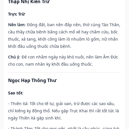
Thập Nhị Kiến Trừ
Trực Trừ
Nên làm
: Động đất, ban nền đắp nền, thờ cúng Táo Thần,
cầu thầy chữa bệnh bằng cách mổ xẻ hay châm cứu, bốc
thuốc, xả tang, khởi công làm lò nhuộm lò gốm, nữ nhân
khởi đầu uống thuốc chữa bệnh.
Chú ý
: Đẻ con nhằm ngày này khó nuôi, nên làm Âm Đức
cho con, nam nhân kỵ khởi đầu uống thuốc.
Ngọc Hạp Thông Thư
Sao tốt
:
- Thiên Xá: Tốt cho tế tự, giải oan, trừ được các sao xấu,
chỉ kiêng kỵ động thổ. Nếu gặp Trực Khai thì rất tốt tức là
ngày Thiên Xá gặp sinh khí.
- Thánh Tâm: Tốt cho mọi việc, nhất là cầu phúc, cúng bái