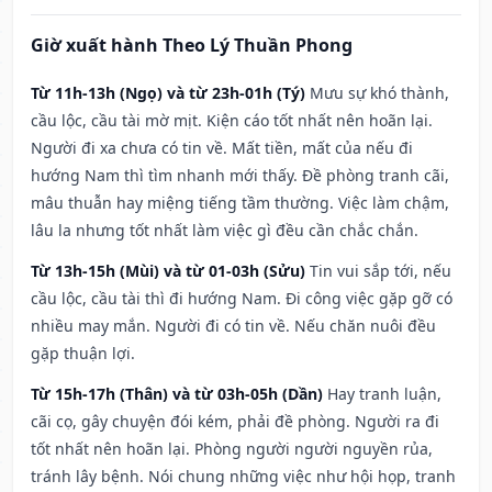
Giờ xuất hành Theo Lý Thuần Phong
Từ 11h-13h (Ngọ) và từ 23h-01h (Tý)
Mưu sự khó thành,
cầu lộc, cầu tài mờ mịt. Kiện cáo tốt nhất nên hoãn lại.
Người đi xa chưa có tin về. Mất tiền, mất của nếu đi
hướng Nam thì tìm nhanh mới thấy. Đề phòng tranh cãi,
mâu thuẫn hay miệng tiếng tầm thường. Việc làm chậm,
lâu la nhưng tốt nhất làm việc gì đều cần chắc chắn.
Từ 13h-15h (Mùi) và từ 01-03h (Sửu)
Tin vui sắp tới, nếu
cầu lộc, cầu tài thì đi hướng Nam. Đi công việc gặp gỡ có
nhiều may mắn. Người đi có tin về. Nếu chăn nuôi đều
gặp thuận lợi.
Từ 15h-17h (Thân) và từ 03h-05h (Dần)
Hay tranh luận,
cãi cọ, gây chuyện đói kém, phải đề phòng. Người ra đi
tốt nhất nên hoãn lại. Phòng người người nguyền rủa,
tránh lây bệnh. Nói chung những việc như hội họp, tranh