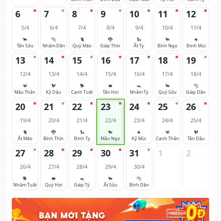
6
7
8
9
10
11
12
5/4
6/4
7/4
8/4
9/4
10/4
11/4
🐂
🐅
🐈
🐉
🐍
🐎
🐐
Tân Sửu
Nhâm Dần
Quý Mão
Giáp Thìn
Ất Tỵ
Bính Ngọ
Đinh Mùi
13
14
15
16
17
18
19
12/4
13/4
14/4
15/4
16/4
17/4
18/4
🐒
🐓
🐕
🐖
🐀
🐂
🐅
Mậu Thân
Kỷ Dậu
Canh Tuất
Tân Hợi
Nhâm Tý
Quý Sửu
Giáp Dần
20
21
22
23
24
25
26
19/4
20/4
21/4
22/4
23/4
24/4
25/4
🐈
🐉
🐍
🐎
🐐
🐒
🐓
Ất Mão
Bính Thìn
Đinh Tỵ
Mậu Ngọ
Kỷ Mùi
Canh Thân
Tân Dậu
27
28
29
30
31
1
2
26/4
27/4
28/4
29/4
30/4
🐕
🐖
🐀
🐂
🐅
Nhâm Tuất
Quý Hợi
Giáp Tý
Ất Sửu
Bính Dần