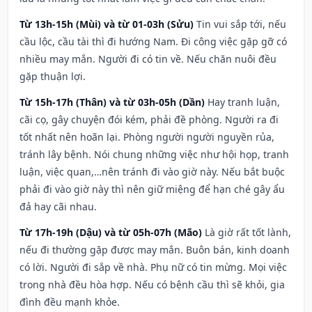
Từ 13h-15h (Mùi) và từ 01-03h (Sửu)
Tin vui sắp tới, nếu
cầu lộc, cầu tài thì đi hướng Nam. Đi công việc gặp gỡ có
nhiều may mắn. Người đi có tin về. Nếu chăn nuôi đều
gặp thuận lợi.
Từ 15h-17h (Thân) và từ 03h-05h (Dần)
Hay tranh luận,
cãi cọ, gây chuyện đói kém, phải đề phòng. Người ra đi
tốt nhất nên hoãn lại. Phòng người người nguyền rủa,
tránh lây bệnh. Nói chung những việc như hội họp, tranh
luận, việc quan,…nên tránh đi vào giờ này. Nếu bắt buộc
phải đi vào giờ này thì nên giữ miệng để hạn ché gây ẩu
đả hay cãi nhau.
Từ 17h-19h (Dậu) và từ 05h-07h (Mão)
Là giờ rất tốt lành,
nếu đi thường gặp được may mắn. Buôn bán, kinh doanh
có lời. Người đi sắp về nhà. Phụ nữ có tin mừng. Mọi việc
trong nhà đều hòa hợp. Nếu có bệnh cầu thì sẽ khỏi, gia
đình đều mạnh khỏe.