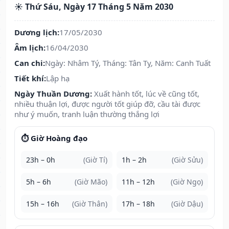
☀️ Thứ Sáu, Ngày 17 Tháng 5 Năm 2030
Dương lịch:
17/05/2030
Âm lịch:
16/04/2030
Can chi:
Ngày: Nhâm Tý, Tháng: Tân Tỵ, Năm: Canh Tuất
Tiết khí:
Lập hạ
Ngày Thuần Dương:
Xuất hành tốt, lúc về cũng tốt,
nhiều thuận lợi, được người tốt giúp đỡ, cầu tài được
như ý muốn, tranh luận thường thắng lợi
⏱️ Giờ Hoàng đạo
23h – 0h
(Giờ Tí)
1h – 2h
(Giờ Sửu)
5h – 6h
(Giờ Mão)
11h – 12h
(Giờ Ngọ)
15h – 16h
(Giờ Thân)
17h – 18h
(Giờ Dậu)