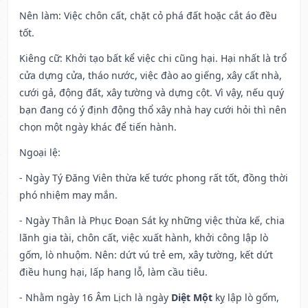
Nên làm
: Việc chôn cất, chặt cỏ phá đất hoặc cắt áo đều
tốt.
Kiêng cữ
: Khởi tạo bất kể việc chi cũng hại. Hại nhất là trổ
cửa dựng cửa, tháo nước, việc đào ao giếng, xây cất nhà,
cưới gả, động đất, xây tường và dựng cột. Vì vậy, nếu quý
bạn đang có ý định động thổ xây nhà hay cưới hỏi thì nên
chọn một ngày khác để tiến hành.
Ngoại lệ
:
- Ngày Tý Đăng Viên thừa kế tước phong rất tốt, đồng thời
phó nhiệm may mắn.
- Ngày Thân là Phục Đoạn Sát kỵ những việc thừa kế, chia
lãnh gia tài, chôn cất, việc xuất hành, khởi công lập lò
gốm, lò nhuộm. Nên: dứt vú trẻ em, xây tường, kết dứt
điều hung hại, lấp hang lỗ, làm cầu tiêu.
- Nhằm ngày 16 Âm Lịch là ngày
Diệt Một
kỵ lập lò gốm,