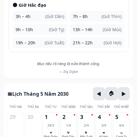
🌑 Giờ Hắc đạo
3h – 4h
(Giờ Dần)
7h – 8h
(Giờ Thìn)
9h – 10h
(Giờ Tỵ)
13h – 14h
(Giờ Mùi)
19h – 20h
(Giờ Tuất)
21h – 22h
(Giờ Hợi)
Mục tiêu rõ ràng là nửa thành công.
— Zig Ziglar
Lịch Tháng 5 Năm 2030
THỨ HAI
THỨ BA
THỨ TƯ
THỨ NĂM
THỨ SÁU
THỨ BẢY
CHỦ NHẬT
29
30
1
2
3
4
5
29/3
1/4
2/4
3/4
4/4
🐒
🐓
🐕
🐖
🐀
Bính Thân
Đinh Dậu
Mậu Tuất
Kỷ Hợi
Canh Tý