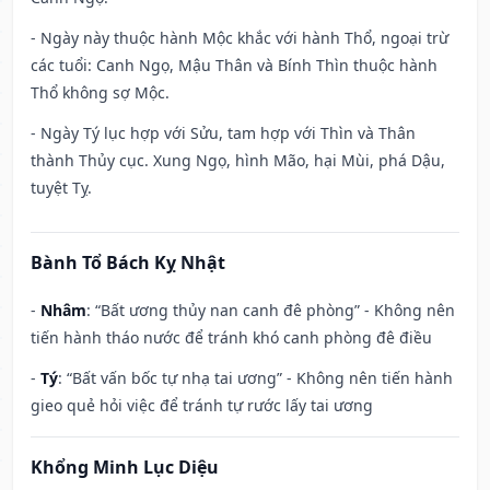
- Ngày này thuộc hành Mộc khắc với hành Thổ, ngoại trừ
các tuổi: Canh Ngọ, Mậu Thân và Bính Thìn thuộc hành
Thổ không sợ Mộc.
- Ngày Tý lục hợp với Sửu, tam hợp với Thìn và Thân
thành Thủy cục. Xung Ngọ, hình Mão, hại Mùi, phá Dậu,
tuyệt Tỵ.
Bành Tổ Bách Kỵ Nhật
-
Nhâm
: “Bất ương thủy nan canh đê phòng” - Không nên
tiến hành tháo nước để tránh khó canh phòng đê điều
-
Tý
: “Bất vấn bốc tự nhạ tai ương” - Không nên tiến hành
gieo quẻ hỏi việc để tránh tự rước lấy tai ương
Khổng Minh Lục Diệu