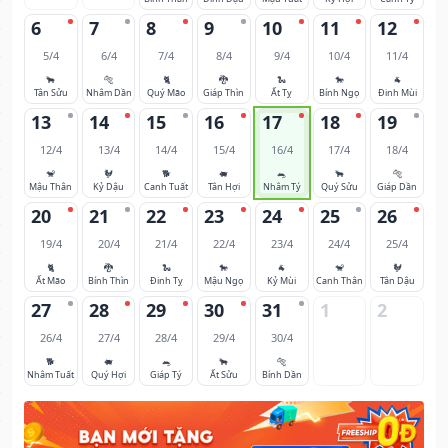
6
7
8
9
10
11
12
5/4
6/4
7/4
8/4
9/4
10/4
11/4
🐂
🐅
🐈
🐉
🐍
🐎
🐐
Tân Sửu
Nhâm Dần
Quý Mão
Giáp Thìn
Ất Tỵ
Bính Ngọ
Đinh Mùi
13
14
15
16
17
18
19
12/4
13/4
14/4
15/4
16/4
17/4
18/4
🐒
🐓
🐕
🐖
🐀
🐂
🐅
Mậu Thân
Kỷ Dậu
Canh Tuất
Tân Hợi
Nhâm Tý
Quý Sửu
Giáp Dần
20
21
22
23
24
25
26
19/4
20/4
21/4
22/4
23/4
24/4
25/4
🐈
🐉
🐍
🐎
🐐
🐒
🐓
Ất Mão
Bính Thìn
Đinh Tỵ
Mậu Ngọ
Kỷ Mùi
Canh Thân
Tân Dậu
27
28
29
30
31
1
2
26/4
27/4
28/4
29/4
30/4
🐕
🐖
🐀
🐂
🐅
Nhâm Tuất
Quý Hợi
Giáp Tý
Ất Sửu
Bính Dần