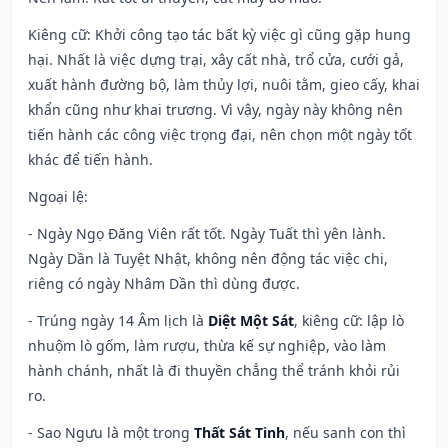
Kiêng cữ
: Khởi công tạo tác bất kỳ việc gì cũng gặp hung
hại. Nhất là việc dựng trại, xây cất nhà, trổ cửa, cưới gả,
xuất hành đường bộ, làm thủy lợi, nuôi tằm, gieo cấy, khai
khẩn cũng như khai trương. Vì vậy, ngày này không nên
tiến hành các công việc trọng đại, nên chọn một ngày tốt
khác để tiến hành.
Ngoại lệ
:
- Ngày Ngọ Đăng Viên rất tốt. Ngày Tuất thì yên lành.
Ngày Dần là Tuyệt Nhật, không nên động tác việc chi,
riêng có ngày Nhâm Dần thì dùng được.
- Trúng ngày 14 Âm lịch là
Diệt Một Sát
, kiêng cữ: lập lò
nhuộm lò gốm, làm rượu, thừa kế sự nghiệp, vào làm
hành chánh, nhất là đi thuyền chẳng thể tránh khỏi rủi
ro.
- Sao Ngưu là một trong
Thất Sát Tinh
, nếu sanh con thì