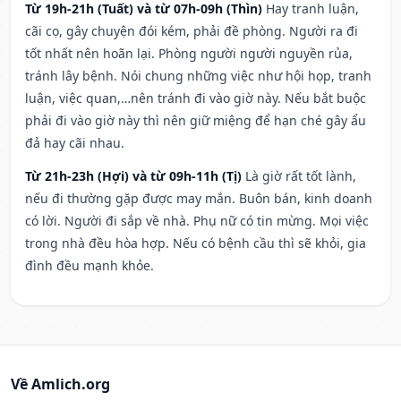
Từ 19h-21h (Tuất) và từ 07h-09h (Thìn)
Hay tranh luận,
cãi cọ, gây chuyện đói kém, phải đề phòng. Người ra đi
tốt nhất nên hoãn lại. Phòng người người nguyền rủa,
tránh lây bệnh. Nói chung những việc như hội họp, tranh
luận, việc quan,…nên tránh đi vào giờ này. Nếu bắt buộc
phải đi vào giờ này thì nên giữ miệng để hạn ché gây ẩu
đả hay cãi nhau.
Từ 21h-23h (Hợi) và từ 09h-11h (Tị)
Là giờ rất tốt lành,
nếu đi thường gặp được may mắn. Buôn bán, kinh doanh
có lời. Người đi sắp về nhà. Phụ nữ có tin mừng. Mọi việc
trong nhà đều hòa hợp. Nếu có bệnh cầu thì sẽ khỏi, gia
đình đều mạnh khỏe.
Về Amlich.org