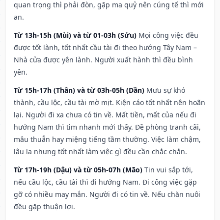
quan trọng thì phải đòn, gặp ma quỷ nên cúng tế thì mới
an.
Từ 13h-15h (Mùi) và từ 01-03h (Sửu)
Mọi công việc đều
được tốt lành, tốt nhất cầu tài đi theo hướng Tây Nam –
Nhà cửa được yên lành. Người xuất hành thì đều bình
yên.
Từ 15h-17h (Thân) và từ 03h-05h (Dần)
Mưu sự khó
thành, cầu lộc, cầu tài mờ mịt. Kiện cáo tốt nhất nên hoãn
lại. Người đi xa chưa có tin về. Mất tiền, mất của nếu đi
hướng Nam thì tìm nhanh mới thấy. Đề phòng tranh cãi,
mâu thuẫn hay miệng tiếng tầm thường. Việc làm chậm,
lâu la nhưng tốt nhất làm việc gì đều cần chắc chắn.
Từ 17h-19h (Dậu) và từ 05h-07h (Mão)
Tin vui sắp tới,
nếu cầu lộc, cầu tài thì đi hướng Nam. Đi công việc gặp
gỡ có nhiều may mắn. Người đi có tin về. Nếu chăn nuôi
đều gặp thuận lợi.