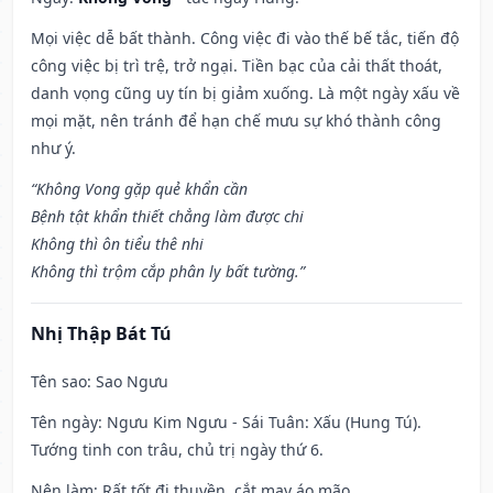
Mọi việc dễ bất thành. Công việc đi vào thế bế tắc, tiến độ
công việc bị trì trệ, trở ngại. Tiền bạc của cải thất thoát,
danh vọng cũng uy tín bị giảm xuống. Là một ngày xấu về
mọi mặt, nên tránh để hạn chế mưu sự khó thành công
như ý.
“Không Vong gặp quẻ khẩn cần
Bệnh tật khẩn thiết chẳng làm được chi
Không thì ôn tiểu thê nhi
Không thì trộm cắp phân ly bất tường.”
Nhị Thập Bát Tú
Tên sao
: Sao Ngưu
Tên ngày
: Ngưu Kim Ngưu - Sái Tuân: Xấu (Hung Tú).
Tướng tinh con trâu, chủ trị ngày thứ 6.
Nên làm
: Rất tốt đi thuyền, cắt may áo mão.