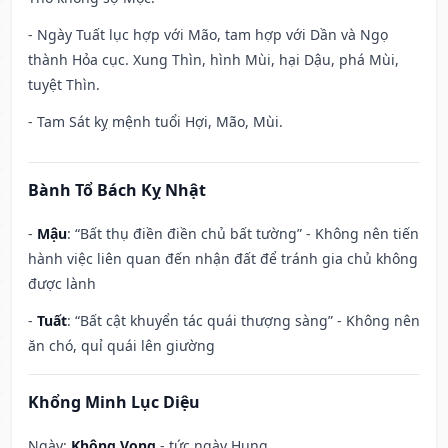
- Ngày Tuất lục hợp với Mão, tam hợp với Dần và Ngọ
thành Hỏa cục. Xung Thìn, hình Mùi, hại Dậu, phá Mùi,
tuyệt Thìn.
- Tam Sát kỵ mệnh tuổi Hợi, Mão, Mùi.
Bành Tổ Bách Kỵ Nhật
-
Mậu
: “Bất thụ điền điền chủ bất tường” - Không nên tiến
hành việc liên quan đến nhận đất để tránh gia chủ không
được lành
-
Tuất
: “Bất cật khuyển tác quái thượng sàng” - Không nên
ăn chó, quỉ quái lên giường
Khổng Minh Lục Diệu
Ngày:
Không Vong
- tức ngày Hung.