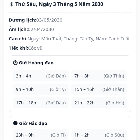
☀️ Thứ Sáu, Ngày 3 Tháng 5 Năm 2030
Dương lịch:
03/05/2030
Âm lịch:
02/04/2030
Can chi:
Ngày: Mậu Tuất, Tháng: Tân Tỵ, Năm: Canh Tuất
Tiết khí:
Cốc vũ
⏱️ Giờ Hoàng đạo
3h – 4h
(Giờ Dần)
7h – 8h
(Giờ Thìn)
9h – 10h
(Giờ Tỵ)
15h – 16h
(Giờ Thân)
17h – 18h
(Giờ Dậu)
21h – 22h
(Giờ Hợi)
🌑 Giờ Hắc đạo
23h – 0h
(Giờ Tí)
1h – 2h
(Giờ Sửu)