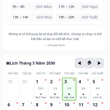
5h – 6h
(Giờ Mão)
11h – 12h
(Giờ Ngọ)
13h – 14h
(Giờ Mùi)
19h – 20h
(Giờ Tuất)
Không ai có thể quay lại và thay đổi kết thúc, nhưng ai cũng có thể
bắt đầu và tạo ra một kết thúc mới.
— Khuyết Danh
Lịch Tháng 5 Năm 2030
THỨ HAI
THỨ BA
THỨ TƯ
THỨ NĂM
THỨ SÁU
THỨ BẢY
CHỦ NHẬT
29
30
1
2
3
4
5
29/3
1/4
2/4
3/4
4/4
🐒
🐓
🐕
🐖
🐀
Bính Thân
Đinh Dậu
Mậu Tuất
Kỷ Hợi
Canh Tý
6
7
8
9
10
11
12