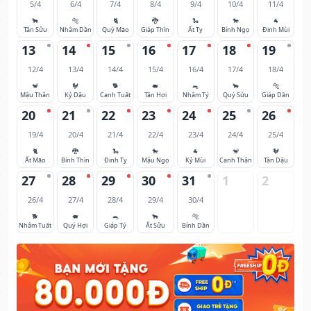
5/4
6/4
7/4
8/4
9/4
10/4
11/4
🐂
🐅
🐈
🐉
🐍
🐎
🐐
Tân Sửu
Nhâm Dần
Quý Mão
Giáp Thìn
Ất Tỵ
Bính Ngọ
Đinh Mùi
13
14
15
16
17
18
19
12/4
13/4
14/4
15/4
16/4
17/4
18/4
🐒
🐓
🐕
🐖
🐀
🐂
🐅
Mậu Thân
Kỷ Dậu
Canh Tuất
Tân Hợi
Nhâm Tý
Quý Sửu
Giáp Dần
20
21
22
23
24
25
26
19/4
20/4
21/4
22/4
23/4
24/4
25/4
🐈
🐉
🐍
🐎
🐐
🐒
🐓
Ất Mão
Bính Thìn
Đinh Tỵ
Mậu Ngọ
Kỷ Mùi
Canh Thân
Tân Dậu
27
28
29
30
31
1
2
26/4
27/4
28/4
29/4
30/4
🐕
🐖
🐀
🐂
🐅
Nhâm Tuất
Quý Hợi
Giáp Tý
Ất Sửu
Bính Dần