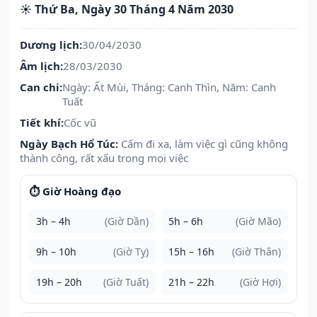
☀️ Thứ Ba, Ngày 30 Tháng 4 Năm 2030
Dương lịch:
30/04/2030
Âm lịch:
28/03/2030
Can chi:
Ngày: Ất Mùi, Tháng: Canh Thìn, Năm: Canh
Tuất
Tiết khí:
Cốc vũ
Ngày Bạch Hổ Túc:
Cấm đi xa, làm việc gì cũng không
thành công, rất xấu trong mọi việc
⏱️ Giờ Hoàng đạo
3h – 4h
(Giờ Dần)
5h – 6h
(Giờ Mão)
9h – 10h
(Giờ Tỵ)
15h – 16h
(Giờ Thân)
19h – 20h
(Giờ Tuất)
21h – 22h
(Giờ Hợi)