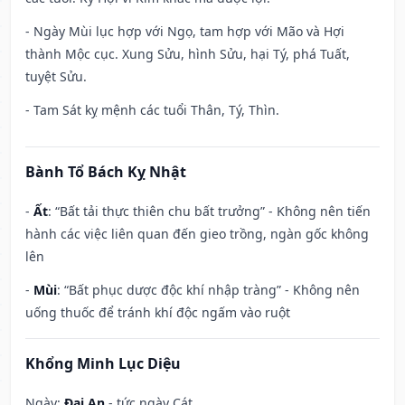
- Ngày Mùi lục hợp với Ngọ, tam hợp với Mão và Hợi
thành Mộc cục. Xung Sửu, hình Sửu, hại Tý, phá Tuất,
tuyệt Sửu.
- Tam Sát kỵ mệnh các tuổi Thân, Tý, Thìn.
Bành Tổ Bách Kỵ Nhật
-
Ất
: “Bất tải thực thiên chu bất trưởng” - Không nên tiến
hành các việc liên quan đến gieo trồng, ngàn gốc không
lên
-
Mùi
: “Bất phục dược độc khí nhập tràng” - Không nên
uống thuốc để tránh khí độc ngấm vào ruột
Khổng Minh Lục Diệu
Ngày:
Đại An
- tức ngày Cát.