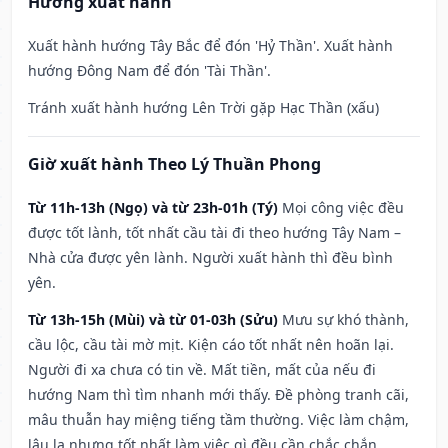
Hướng xuất hành
Xuất hành hướng Tây Bắc để đón 'Hỷ Thần'. Xuất hành
hướng Đông Nam để đón 'Tài Thần'.
Tránh xuất hành hướng Lên Trời gặp Hạc Thần (xấu)
Giờ xuất hành Theo Lý Thuần Phong
Từ 11h-13h (Ngọ) và từ 23h-01h (Tý)
Mọi công việc đều
được tốt lành, tốt nhất cầu tài đi theo hướng Tây Nam –
Nhà cửa được yên lành. Người xuất hành thì đều bình
yên.
Từ 13h-15h (Mùi) và từ 01-03h (Sửu)
Mưu sự khó thành,
cầu lộc, cầu tài mờ mịt. Kiện cáo tốt nhất nên hoãn lại.
Người đi xa chưa có tin về. Mất tiền, mất của nếu đi
hướng Nam thì tìm nhanh mới thấy. Đề phòng tranh cãi,
mâu thuẫn hay miệng tiếng tầm thường. Việc làm chậm,
lâu la nhưng tốt nhất làm việc gì đều cần chắc chắn.