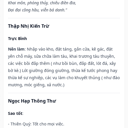
Khai môn, phóng thủy, chiêu điền địa,
Đại đại công hầu, viễn bá danh.”
Thập Nhị Kiến Trừ
Trực Bình
Nên làm
: Nhập vào kho, đặt táng, gắn cửa, kê gác, đặt
yên chỗ máy, sửa chữa làm tàu, khai trương tàu thuyền,
các việc bồi đắp thêm ( như bồi bùn, đắp đất, lót đá, xây
bờ kè.) Lót giường đóng giường, thừa kế tước phong hay
thừa kế sự nghiệp, các vụ làm cho khuyết thủng ( như đào
mương, móc giếng, xả nước.)
Ngọc Hạp Thông Thư
Sao tốt
:
- Thiên Quý: Tốt cho mọi việc.