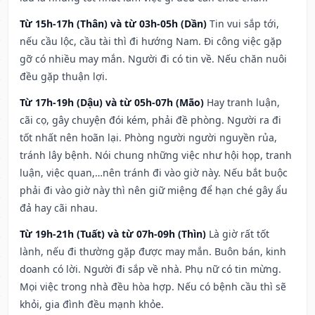
Từ 15h-17h (Thân) và từ 03h-05h (Dần)
Tin vui sắp tới,
nếu cầu lộc, cầu tài thì đi hướng Nam. Đi công việc gặp
gỡ có nhiều may mắn. Người đi có tin về. Nếu chăn nuôi
đều gặp thuận lợi.
Từ 17h-19h (Dậu) và từ 05h-07h (Mão)
Hay tranh luận,
cãi cọ, gây chuyện đói kém, phải đề phòng. Người ra đi
tốt nhất nên hoãn lại. Phòng người người nguyền rủa,
tránh lây bệnh. Nói chung những việc như hội họp, tranh
luận, việc quan,…nên tránh đi vào giờ này. Nếu bắt buộc
phải đi vào giờ này thì nên giữ miệng để hạn ché gây ẩu
đả hay cãi nhau.
Từ 19h-21h (Tuất) và từ 07h-09h (Thìn)
Là giờ rất tốt
lành, nếu đi thường gặp được may mắn. Buôn bán, kinh
doanh có lời. Người đi sắp về nhà. Phụ nữ có tin mừng.
Mọi việc trong nhà đều hòa hợp. Nếu có bệnh cầu thì sẽ
khỏi, gia đình đều mạnh khỏe.