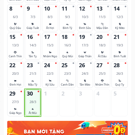
8
9
10
11
12
13
14
6/3
7/3
8/3
9/3
10/3
11/3
12/3
🐓
🐕
🐖
🐀
🐂
🐅
🐈
Quý Dậu
Giáp Tuất
Ất Hợi
Bính Tý
Đinh Sửu
Mậu Dần
Kỷ Mão
15
16
17
18
19
20
21
13/3
14/3
15/3
16/3
17/3
18/3
19/3
🐉
🐍
🐎
🐐
🐒
🐓
🐕
Canh Thìn
Tân Tỵ
Nhâm Ngọ
Quý Mùi
Giáp Thân
Ất Dậu
Bính Tuất
22
23
24
25
26
27
28
20/3
21/3
22/3
23/3
24/3
25/3
26/3
🐖
🐀
🐂
🐅
🐈
🐉
🐍
Đinh Hợi
Mậu Tý
Kỷ Sửu
Canh Dần
Tân Mão
Nhâm Thìn
Quý Tỵ
29
30
1
2
3
4
5
27/3
28/3
🐎
🐐
Giáp Ngọ
Ất Mùi