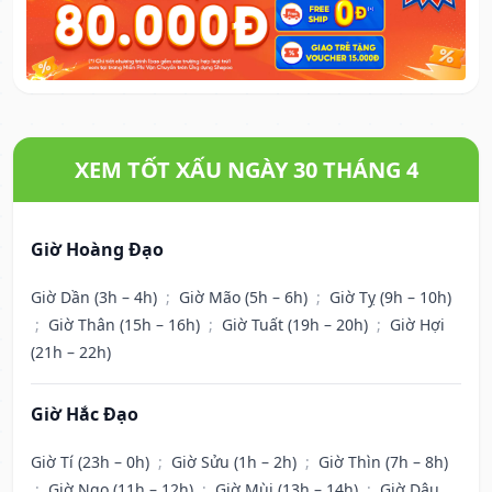
XEM TỐT XẤU NGÀY 30 THÁNG 4
Giờ Hoàng Đạo
Giờ Dần (3h – 4h)
;
Giờ Mão (5h – 6h)
;
Giờ Tỵ (9h – 10h)
;
Giờ Thân (15h – 16h)
;
Giờ Tuất (19h – 20h)
;
Giờ Hợi
(21h – 22h)
Giờ Hắc Đạo
Giờ Tí (23h – 0h)
;
Giờ Sửu (1h – 2h)
;
Giờ Thìn (7h – 8h)
;
Giờ Ngọ (11h – 12h)
;
Giờ Mùi (13h – 14h)
;
Giờ Dậu