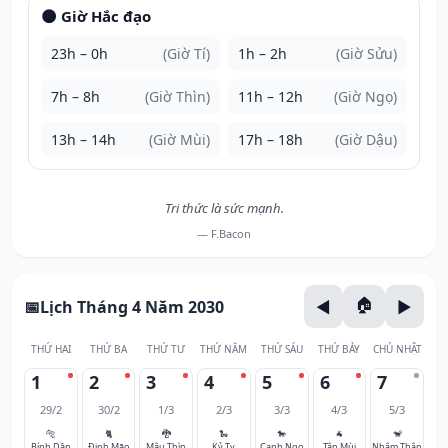
🌑 Giờ Hắc đạo
23h – 0h
(Giờ Tí)
1h – 2h
(Giờ Sửu)
7h – 8h
(Giờ Thìn)
11h – 12h
(Giờ Ngọ)
13h – 14h
(Giờ Mùi)
17h – 18h
(Giờ Dậu)
Tri thức là sức mạnh.
— F.Bacon
Lịch Tháng 4 Năm 2030
THỨ HAI
THỨ BA
THỨ TƯ
THỨ NĂM
THỨ SÁU
THỨ BẢY
CHỦ NHẬT
1
2
3
4
5
6
7
29/2
30/2
1/3
2/3
3/3
4/3
5/3
🐅
🐈
🐉
🐍
🐎
🐐
🐒
Bính Dần
Đinh Mão
Mậu Thìn
Kỷ Tỵ
Canh Ngọ
Tân Mùi
Nhâm Thân