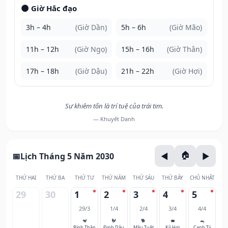
🌑 Giờ Hắc đạo
3h – 4h
(Giờ Dần)
5h – 6h
(Giờ Mão)
11h – 12h
(Giờ Ngọ)
15h – 16h
(Giờ Thân)
17h – 18h
(Giờ Dậu)
21h – 22h
(Giờ Hợi)
Sự khiêm tốn là trí tuệ của trái tim.
— Khuyết Danh
Lịch Tháng 5 Năm 2030
THỨ HAI
THỨ BA
THỨ TƯ
THỨ NĂM
THỨ SÁU
THỨ BẢY
CHỦ NHẬT
29
30
1
2
3
4
5
29/3
1/4
2/4
3/4
4/4
🐒
🐓
🐕
🐖
🐀
Bính Thân
Đinh Dậu
Mậu Tuất
Kỷ Hợi
Canh Tý