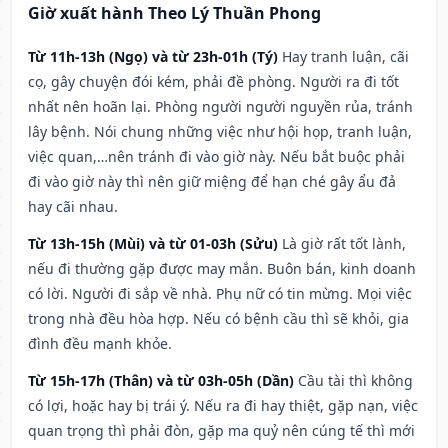
Giờ xuất hành Theo Lý Thuần Phong
Từ 11h-13h (Ngọ) và từ 23h-01h (Tý)
Hay tranh luận, cãi
cọ, gây chuyện đói kém, phải đề phòng. Người ra đi tốt
nhất nên hoãn lại. Phòng người người nguyền rủa, tránh
lây bệnh. Nói chung những việc như hội họp, tranh luận,
việc quan,…nên tránh đi vào giờ này. Nếu bắt buộc phải
đi vào giờ này thì nên giữ miệng để hạn ché gây ẩu đả
hay cãi nhau.
Từ 13h-15h (Mùi) và từ 01-03h (Sửu)
Là giờ rất tốt lành,
nếu đi thường gặp được may mắn. Buôn bán, kinh doanh
có lời. Người đi sắp về nhà. Phụ nữ có tin mừng. Mọi việc
trong nhà đều hòa hợp. Nếu có bệnh cầu thì sẽ khỏi, gia
đình đều mạnh khỏe.
Từ 15h-17h (Thân) và từ 03h-05h (Dần)
Cầu tài thì không
có lợi, hoặc hay bị trái ý. Nếu ra đi hay thiệt, gặp nạn, việc
quan trọng thì phải đòn, gặp ma quỷ nên cúng tế thì mới