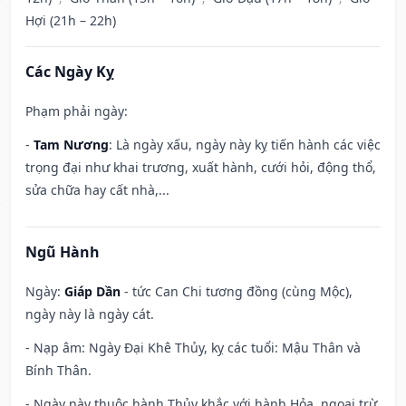
Hợi (21h – 22h)
Các Ngày Kỵ
Phạm phải ngày:
-
Tam Nương
: Là ngày xấu, ngày này kỵ tiến hành các việc
trọng đại như khai trương, xuất hành, cưới hỏi, động thổ,
sửa chữa hay cất nhà,...
Ngũ Hành
Ngày:
Giáp Dần
- tức Can Chi tương đồng (cùng Mộc),
ngày này là ngày cát.
- Nạp âm: Ngày Đại Khê Thủy, kỵ các tuổi: Mậu Thân và
Bính Thân.
- Ngày này thuộc hành Thủy khắc với hành Hỏa, ngoại trừ