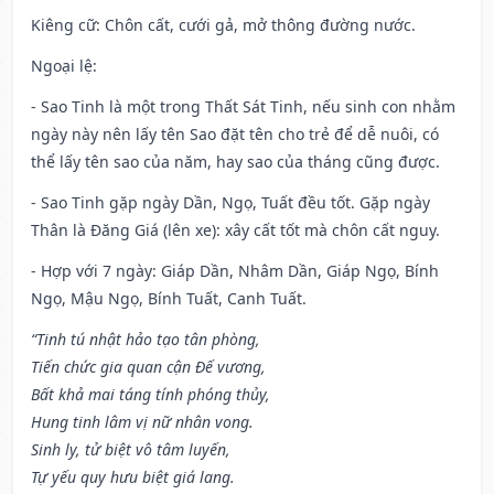
Kiêng cữ
: Chôn cất, cưới gả, mở thông đường nước.
Ngoại lệ
:
- Sao Tinh là một trong Thất Sát Tinh, nếu sinh con nhằm
ngày này nên lấy tên Sao đặt tên cho trẻ để dễ nuôi, có
thể lấy tên sao của năm, hay sao của tháng cũng được.
- Sao Tinh gặp ngày Dần, Ngọ, Tuất đều tốt. Gặp ngày
Thân là Đăng Giá (lên xe): xây cất tốt mà chôn cất nguy.
- Hợp với 7 ngày: Giáp Dần, Nhâm Dần, Giáp Ngọ, Bính
Ngọ, Mậu Ngọ, Bính Tuất, Canh Tuất.
“Tinh tú nhật hảo tạo tân phòng,
Tiến chức gia quan cận Đế vương,
Bất khả mai táng tính phóng thủy,
Hung tinh lâm vị nữ nhân vong.
Sinh ly, tử biệt vô tâm luyến,
Tự yếu quy hưu biệt giá lang.