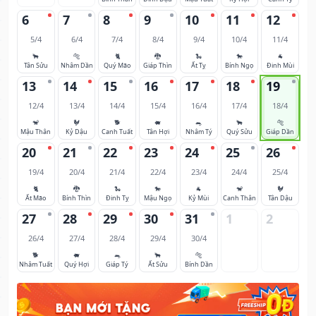
6
7
8
9
10
11
12
5/4
6/4
7/4
8/4
9/4
10/4
11/4
🐂
🐅
🐈
🐉
🐍
🐎
🐐
Tân Sửu
Nhâm Dần
Quý Mão
Giáp Thìn
Ất Tỵ
Bính Ngọ
Đinh Mùi
13
14
15
16
17
18
19
12/4
13/4
14/4
15/4
16/4
17/4
18/4
🐒
🐓
🐕
🐖
🐀
🐂
🐅
Mậu Thân
Kỷ Dậu
Canh Tuất
Tân Hợi
Nhâm Tý
Quý Sửu
Giáp Dần
20
21
22
23
24
25
26
19/4
20/4
21/4
22/4
23/4
24/4
25/4
🐈
🐉
🐍
🐎
🐐
🐒
🐓
Ất Mão
Bính Thìn
Đinh Tỵ
Mậu Ngọ
Kỷ Mùi
Canh Thân
Tân Dậu
27
28
29
30
31
1
2
26/4
27/4
28/4
29/4
30/4
🐕
🐖
🐀
🐂
🐅
Nhâm Tuất
Quý Hợi
Giáp Tý
Ất Sửu
Bính Dần