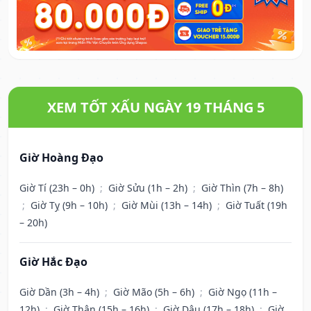
XEM TỐT XẤU NGÀY 19 THÁNG 5
Giờ Hoàng Đạo
Giờ Tí (23h – 0h)
;
Giờ Sửu (1h – 2h)
;
Giờ Thìn (7h – 8h)
;
Giờ Tỵ (9h – 10h)
;
Giờ Mùi (13h – 14h)
;
Giờ Tuất (19h
– 20h)
Giờ Hắc Đạo
Giờ Dần (3h – 4h)
;
Giờ Mão (5h – 6h)
;
Giờ Ngọ (11h –
12h)
;
Giờ Thân (15h – 16h)
;
Giờ Dậu (17h – 18h)
;
Giờ