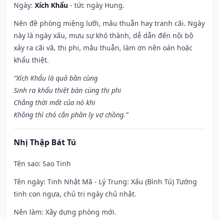
Ngày:
Xích Khẩu
- tức ngày Hung.
Nên đề phòng miệng lưỡi, mâu thuẫn hay tranh cãi. Ngày
này là ngày xấu, mưu sự khó thành, dễ dẫn đến nội bộ
xảy ra cãi vã, thị phi, mâu thuẫn, làm ơn nên oán hoặc
khẩu thiệt.
“Xích Khẩu là quả bần cùng
Sinh ra khẩu thiệt bàn cùng thị phi
Chẳng thời mất của nó khi
Không thì chó cắn phân ly vợ chồng.”
Nhị Thập Bát Tú
Tên sao
: Sao Tinh
Tên ngày
: Tinh Nhật Mã - Lý Trung: Xấu (Bình Tú) Tướng
tinh con ngựa, chủ trị ngày chủ nhật.
Nên làm
: Xây dựng phòng mới.