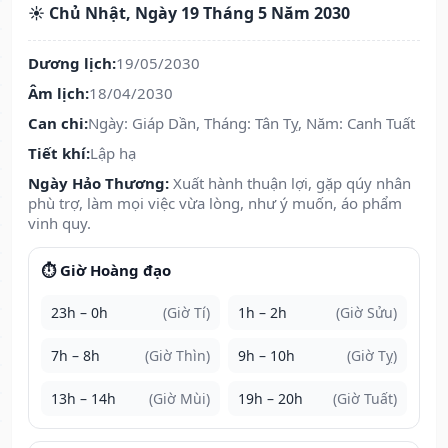
☀️ Chủ Nhật, Ngày 19 Tháng 5 Năm 2030
Dương lịch:
19/05/2030
Âm lịch:
18/04/2030
Can chi:
Ngày: Giáp Dần, Tháng: Tân Tỵ, Năm: Canh Tuất
Tiết khí:
Lập hạ
Ngày Hảo Thương:
Xuất hành thuận lợi, gặp qúy nhân
phù trợ, làm mọi việc vừa lòng, như ý muốn, áo phẩm
vinh quy.
⏱️ Giờ Hoàng đạo
23h – 0h
(Giờ Tí)
1h – 2h
(Giờ Sửu)
7h – 8h
(Giờ Thìn)
9h – 10h
(Giờ Tỵ)
13h – 14h
(Giờ Mùi)
19h – 20h
(Giờ Tuất)