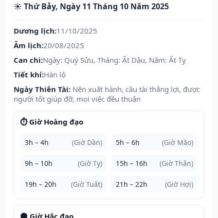
☀️ Thứ Bảy, Ngày 11 Tháng 10 Năm 2025
Dương lịch:
11/10/2025
Âm lịch:
20/08/2025
Can chi:
Ngày: Quý Sửu, Tháng: Ất Dậu, Năm: Ất Tỵ
Tiết khí:
Hàn lộ
Ngày Thiên Tài:
Nên xuất hành, cầu tài thắng lợi, được
người tốt giúp đỡ, mọi việc đều thuận
⏱️ Giờ Hoàng đạo
3h – 4h
(Giờ Dần)
5h – 6h
(Giờ Mão)
9h – 10h
(Giờ Tỵ)
15h – 16h
(Giờ Thân)
19h – 20h
(Giờ Tuất)
21h – 22h
(Giờ Hợi)
🌑 Giờ Hắc đạo