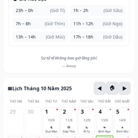
23h – 0h
(Giờ Tí)
1h – 2h
(Giờ Sửu)
7h – 8h
(Giờ Thìn)
11h – 12h
(Giờ Ngọ)
13h – 14h
(Giờ Mùi)
17h – 18h
(Giờ Dậu)
Sự tử tế không bao giờ lãng phí.
— Aesop
Lịch Tháng 10 Năm 2025
THỨ HAI
THỨ BA
THỨ TƯ
THỨ NĂM
THỨ SÁU
THỨ BẢY
CHỦ NHẬT
29
30
1
2
3
4
5
10/8
11/8
12/8
13/8
14/8
🐈
🐉
🐍
🐎
🐐
Quý Mão
Giáp Thìn
Ất Tỵ
Bính Ngọ
Đinh Mùi