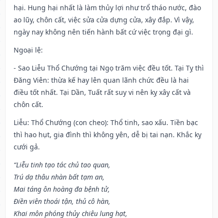
hại. Hung hại nhất là làm thủy lợi như trổ tháo nước, đào
ao lũy, chôn cất, việc sửa cửa dựng cửa, xây đắp. Vì vậy,
ngày nay không nên tiến hành bất cứ việc trọng đại gì.
Ngoại lệ
:
- Sao Liễu Thổ Chướng tại Ngọ trăm việc đều tốt. Tại Tỵ thì
Đăng Viên: thừa kế hay lên quan lãnh chức đều là hai
điều tốt nhất. Tại Dần, Tuất rất suy vi nên kỵ xây cất và
chôn cất.
Liễu: Thổ Chướng (con cheo): Thổ tinh, sao xấu. Tiền bạc
thì hao hụt, gia đình thì không yên, dễ bị tai nạn. Khắc kỵ
cưới gả.
“Liễu tinh tạo tác chủ tao quan,
Trú dạ thâu nhàn bất tạm an,
Mai táng ôn hoàng đa bệnh tử,
Điền viên thoái tận, thủ cô hàn,
Khai môn phóng thủy chiêu lung hạt,