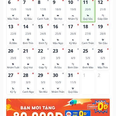
6
7
8
9
10
11
12
15/8
16/8
17/8
18/8
19/8
20/8
21/8
🐒
🐓
🐕
🐖
🐀
🐂
🐅
Mậu Thân
Kỷ Dậu
Canh Tuất
Tân Hợi
Nhâm Tý
Quý Sửu
Giáp Dần
13
14
15
16
17
18
19
22/8
23/8
24/8
25/8
26/8
27/8
28/8
🐈
🐉
🐍
🐎
🐐
🐒
🐓
Ất Mão
Bính Thìn
Đinh Tỵ
Mậu Ngọ
Kỷ Mùi
Canh Thân
Tân Dậu
20
21
22
23
24
25
26
29/8
1/9
2/9
3/9
4/9
5/9
6/9
🐕
🐖
🐀
🐂
🐅
🐈
🐉
Nhâm Tuất
Quý Hợi
Giáp Tý
Ất Sửu
Bính Dần
Đinh Mão
Mậu Thìn
27
28
29
30
31
1
2
7/9
8/9
9/9
10/9
11/9
🐍
🐎
🐐
🐒
🐓
Kỷ Tỵ
Canh Ngọ
Tân Mùi
Nhâm Thân
Quý Dậu