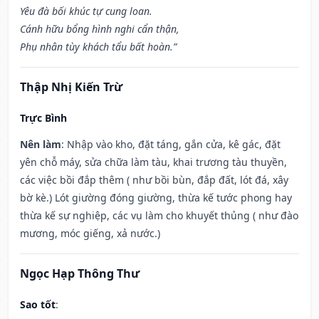
Yêu đà bối khúc tự cung loan.
Cánh hữu bổng hình nghi cẩn thận,
Phụ nhân tùy khách tẩu bất hoàn.”
Thập Nhị Kiến Trừ
Trực Bình
Nên làm
: Nhập vào kho, đặt táng, gắn cửa, kê gác, đặt
yên chỗ máy, sửa chữa làm tàu, khai trương tàu thuyền,
các việc bồi đắp thêm ( như bồi bùn, đắp đất, lót đá, xây
bờ kè.) Lót giường đóng giường, thừa kế tước phong hay
thừa kế sự nghiệp, các vụ làm cho khuyết thủng ( như đào
mương, móc giếng, xả nước.)
Ngọc Hạp Thông Thư
Sao tốt
: