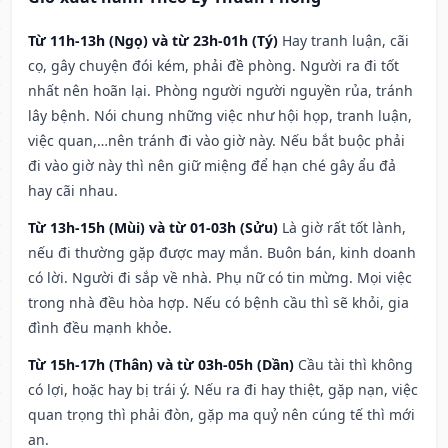
Từ 11h-13h (Ngọ) và từ 23h-01h (Tý)
Hay tranh luận, cãi
cọ, gây chuyện đói kém, phải đề phòng. Người ra đi tốt
nhất nên hoãn lại. Phòng người người nguyền rủa, tránh
lây bệnh. Nói chung những việc như hội họp, tranh luận,
việc quan,…nên tránh đi vào giờ này. Nếu bắt buộc phải
đi vào giờ này thì nên giữ miệng để hạn ché gây ẩu đả
hay cãi nhau.
Từ 13h-15h (Mùi) và từ 01-03h (Sửu)
Là giờ rất tốt lành,
nếu đi thường gặp được may mắn. Buôn bán, kinh doanh
có lời. Người đi sắp về nhà. Phụ nữ có tin mừng. Mọi việc
trong nhà đều hòa hợp. Nếu có bệnh cầu thì sẽ khỏi, gia
đình đều mạnh khỏe.
Từ 15h-17h (Thân) và từ 03h-05h (Dần)
Cầu tài thì không
có lợi, hoặc hay bị trái ý. Nếu ra đi hay thiệt, gặp nạn, việc
quan trọng thì phải đòn, gặp ma quỷ nên cúng tế thì mới
an.