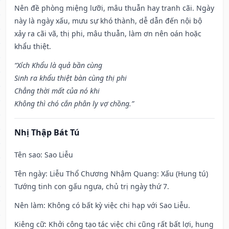
Nên đề phòng miệng lưỡi, mâu thuẫn hay tranh cãi. Ngày
này là ngày xấu, mưu sự khó thành, dễ dẫn đến nội bộ
xảy ra cãi vã, thị phi, mâu thuẫn, làm ơn nên oán hoặc
khẩu thiệt.
“Xích Khẩu là quả bần cùng
Sinh ra khẩu thiệt bàn cùng thị phi
Chẳng thời mất của nó khi
Không thì chó cắn phân ly vợ chồng.”
Nhị Thập Bát Tú
Tên sao
: Sao Liễu
Tên ngày
: Liễu Thổ Chương Nhậm Quang: Xấu (Hung tú)
Tướng tinh con gấu ngựa, chủ trị ngày thứ 7.
Nên làm
: Không có bất kỳ việc chi hạp với Sao Liễu.
Kiêng cữ
: Khởi công tạo tác việc chi cũng rất bất lợi, hung