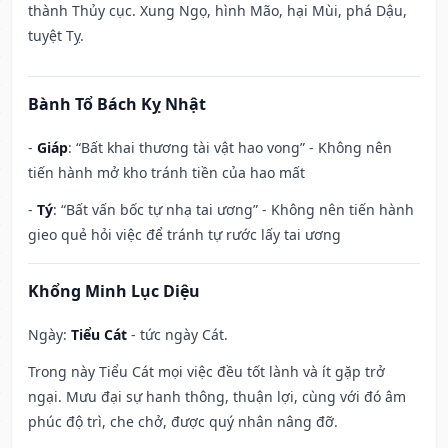
thành Thủy cục. Xung Ngọ, hình Mão, hại Mùi, phá Dậu,
tuyệt Tỵ.
Bành Tổ Bách Kỵ Nhật
-
Giáp
: “Bất khai thương tài vật hao vong” - Không nên
tiến hành mở kho tránh tiền của hao mất
-
Tý
: “Bất vấn bốc tự nhạ tai ương” - Không nên tiến hành
gieo quẻ hỏi việc để tránh tự rước lấy tai ương
Khổng Minh Lục Diệu
Ngày:
Tiểu Cát
- tức ngày Cát.
Trong này Tiểu Cát mọi việc đều tốt lành và ít gặp trở
ngại. Mưu đại sự hanh thông, thuận lợi, cùng với đó âm
phúc độ trì, che chở, được quý nhân nâng đỡ.