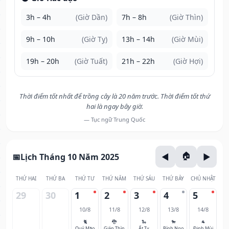
3h – 4h
(Giờ Dần)
7h – 8h
(Giờ Thìn)
9h – 10h
(Giờ Tỵ)
13h – 14h
(Giờ Mùi)
19h – 20h
(Giờ Tuất)
21h – 22h
(Giờ Hợi)
Thời điểm tốt nhất để trồng cây là 20 năm trước. Thời điểm tốt thứ
hai là ngay bây giờ.
— Tục ngữ Trung Quốc
Lịch Tháng 10 Năm 2025
THỨ HAI
THỨ BA
THỨ TƯ
THỨ NĂM
THỨ SÁU
THỨ BẢY
CHỦ NHẬT
29
30
1
2
3
4
5
10/8
11/8
12/8
13/8
14/8
🐈
🐉
🐍
🐎
🐐
Quý Mão
Giáp Thìn
Ất Tỵ
Bính Ngọ
Đinh Mùi