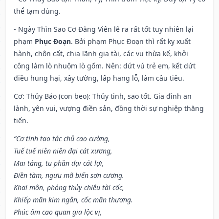
thể tạm dùng.
- Ngày Thìn Sao Cơ Đăng Viên lẽ ra rất tốt tuy nhiên lại
phạm
Phục Đoạn
. Bởi phạm Phục Đoạn thì rất kỵ xuất
hành, chôn cất, chia lãnh gia tài, các vụ thừa kế, khởi
công làm lò nhuộm lò gốm. Nên: dứt vú trẻ em, kết dứt
điều hung hại, xây tường, lấp hang lỗ, làm cầu tiêu.
Cơ: Thủy Báo (con beo): Thủy tinh, sao tốt. Gia đình an
lành, yên vui, vượng điền sản, đồng thời sự nghiệp thăng
tiến.
“Cơ tinh tạo tác chủ cao cường,
Tuế tuế niên niên đại cát xương,
Mai táng, tu phần đại cát lợi,
Điền tàm, ngưu mã biến sơn cương.
Khai môn, phóng thủy chiêu tài cốc,
Khiếp mãn kim ngân, cốc mãn thương.
Phúc ấm cao quan gia lộc vị,