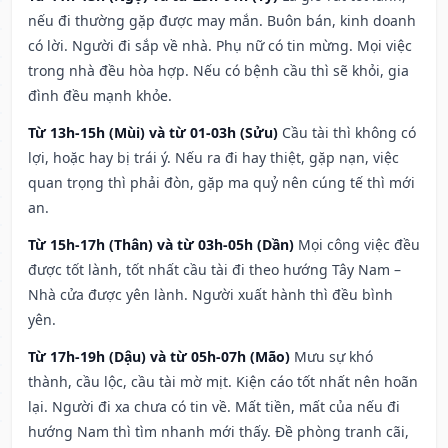
nếu đi thường gặp được may mắn. Buôn bán, kinh doanh
có lời. Người đi sắp về nhà. Phụ nữ có tin mừng. Mọi việc
trong nhà đều hòa hợp. Nếu có bệnh cầu thì sẽ khỏi, gia
đình đều mạnh khỏe.
Từ 13h-15h (Mùi) và từ 01-03h (Sửu)
Cầu tài thì không có
lợi, hoặc hay bị trái ý. Nếu ra đi hay thiệt, gặp nạn, việc
quan trọng thì phải đòn, gặp ma quỷ nên cúng tế thì mới
an.
Từ 15h-17h (Thân) và từ 03h-05h (Dần)
Mọi công việc đều
được tốt lành, tốt nhất cầu tài đi theo hướng Tây Nam –
Nhà cửa được yên lành. Người xuất hành thì đều bình
yên.
Từ 17h-19h (Dậu) và từ 05h-07h (Mão)
Mưu sự khó
thành, cầu lộc, cầu tài mờ mịt. Kiện cáo tốt nhất nên hoãn
lại. Người đi xa chưa có tin về. Mất tiền, mất của nếu đi
hướng Nam thì tìm nhanh mới thấy. Đề phòng tranh cãi,