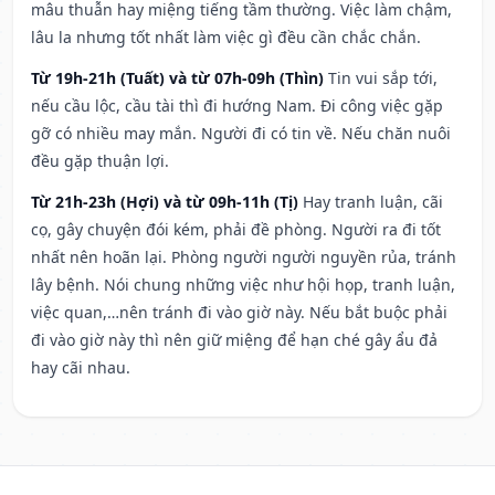
mâu thuẫn hay miệng tiếng tầm thường. Việc làm chậm,
lâu la nhưng tốt nhất làm việc gì đều cần chắc chắn.
Từ 19h-21h (Tuất) và từ 07h-09h (Thìn)
Tin vui sắp tới,
nếu cầu lộc, cầu tài thì đi hướng Nam. Đi công việc gặp
gỡ có nhiều may mắn. Người đi có tin về. Nếu chăn nuôi
đều gặp thuận lợi.
Từ 21h-23h (Hợi) và từ 09h-11h (Tị)
Hay tranh luận, cãi
cọ, gây chuyện đói kém, phải đề phòng. Người ra đi tốt
nhất nên hoãn lại. Phòng người người nguyền rủa, tránh
lây bệnh. Nói chung những việc như hội họp, tranh luận,
việc quan,…nên tránh đi vào giờ này. Nếu bắt buộc phải
đi vào giờ này thì nên giữ miệng để hạn ché gây ẩu đả
hay cãi nhau.