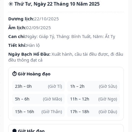
☀️ Thứ Tư, Ngày 22 Tháng 10 Năm 2025
Dương lịch:
22/10/2025
Âm lịch:
02/09/2025
Can chi:
Ngày: Giáp Tý, Tháng: Bính Tuất, Năm: Ất Tỵ
Tiết khí:
Hàn lộ
Ngày Bạch Hổ Đầu:
Xuất hành, cầu tài đều được, đi đâu
đều thông đạt cả
⏱️ Giờ Hoàng đạo
23h – 0h
(Giờ Tí)
1h – 2h
(Giờ Sửu)
5h – 6h
(Giờ Mão)
11h – 12h
(Giờ Ngọ)
15h – 16h
(Giờ Thân)
17h – 18h
(Giờ Dậu)
🌑 Giờ Hắc đạo