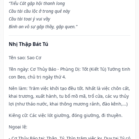
“Tiểu Cát gặp hội thanh long
Cầu tài cầu lộc ở trong quẻ này
Cầu tài toại ý vui vầy
Bình an vô sự gặp thầy, gặp quen.”
Nhị Thập Bát Tú
Tên sao
: Sao Cơ
Tên ngày
: Cơ Thủy Báo - Phùng Dị: Tốt (Kiết Tú) Tướng tinh
con Beo, chủ trị ngày thứ 4.
Nên làm
: Trăm việc khởi tạo đều tốt. Nhất là việc chôn cất,
khai trương, xuất hành, tu bổ mồ mã, trổ cửa, các vụ thủy
lợi (như tháo nước, khai thông mương rảnh, đào kênh,...)
Kiêng cữ
: Các việc lót giường, đóng giường, đi thuyền.
Ngoại lệ
:
- Cơ Thủy Báo tại: Thân, Tý, Thìn trăm việc kỵ. Duy tại Tý có