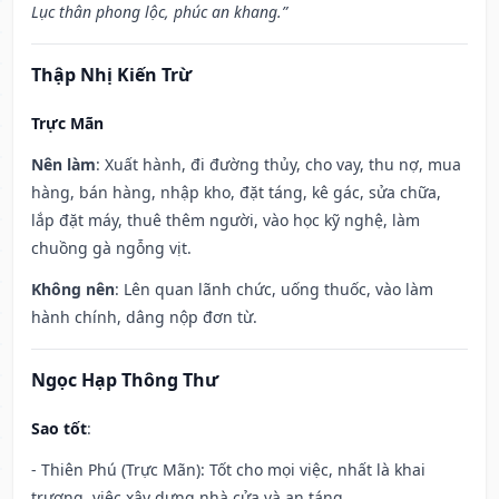
Lục thân phong lộc, phúc an khang.”
Thập Nhị Kiến Trừ
Trực Mãn
Nên làm
: Xuất hành, đi đường thủy, cho vay, thu nợ, mua
hàng, bán hàng, nhập kho, đặt táng, kê gác, sửa chữa,
lắp đặt máy, thuê thêm người, vào học kỹ nghệ, làm
chuồng gà ngỗng vịt.
Không nên
: Lên quan lãnh chức, uống thuốc, vào làm
hành chính, dâng nộp đơn từ.
Ngọc Hạp Thông Thư
Sao tốt
:
- Thiên Phú (Trực Mãn): Tốt cho mọi việc, nhất là khai
trương, việc xây dựng nhà cửa và an táng.