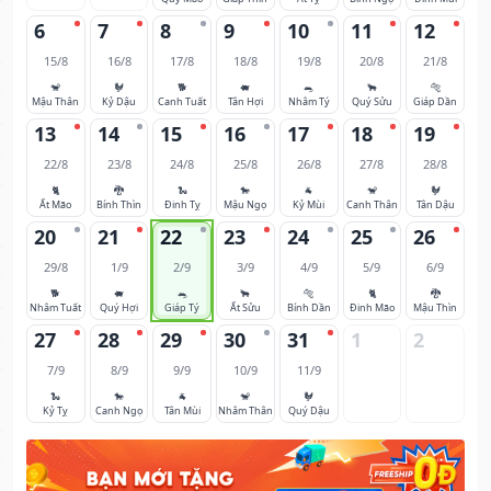
6
7
8
9
10
11
12
15/8
16/8
17/8
18/8
19/8
20/8
21/8
🐒
🐓
🐕
🐖
🐀
🐂
🐅
Mậu Thân
Kỷ Dậu
Canh Tuất
Tân Hợi
Nhâm Tý
Quý Sửu
Giáp Dần
13
14
15
16
17
18
19
22/8
23/8
24/8
25/8
26/8
27/8
28/8
🐈
🐉
🐍
🐎
🐐
🐒
🐓
Ất Mão
Bính Thìn
Đinh Tỵ
Mậu Ngọ
Kỷ Mùi
Canh Thân
Tân Dậu
20
21
22
23
24
25
26
29/8
1/9
2/9
3/9
4/9
5/9
6/9
🐕
🐖
🐀
🐂
🐅
🐈
🐉
Nhâm Tuất
Quý Hợi
Giáp Tý
Ất Sửu
Bính Dần
Đinh Mão
Mậu Thìn
27
28
29
30
31
1
2
7/9
8/9
9/9
10/9
11/9
🐍
🐎
🐐
🐒
🐓
Kỷ Tỵ
Canh Ngọ
Tân Mùi
Nhâm Thân
Quý Dậu