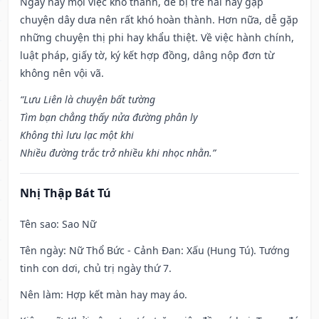
Ngày này mọi việc khó thành, dễ bị trễ nải hay gặp
chuyện dây dưa nên rất khó hoàn thành. Hơn nữa, dễ gặp
những chuyện thị phi hay khẩu thiệt. Về việc hành chính,
luật pháp, giấy tờ, ký kết hợp đồng, dâng nộp đơn từ
không nên vội vã.
“Lưu Liên là chuyện bất tường
Tìm bạn chẳng thấy nửa đường phân ly
Không thì lưu lạc một khi
Nhiều đường trắc trở nhiều khi nhọc nhằn.”
Nhị Thập Bát Tú
Tên sao
: Sao Nữ
Tên ngày
: Nữ Thổ Bức - Cảnh Đan: Xấu (Hung Tú). Tướng
tinh con dơi, chủ trị ngày thứ 7.
Nên làm
: Hợp kết màn hay may áo.