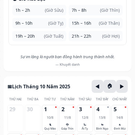
1h – 2h
(Giờ Sửu)
7h – 8h
(Giờ Thìn)
9h – 10h
(Giờ Tỵ)
15h – 16h
(Giờ Thân)
19h – 20h
(Giờ Tuất)
21h – 22h
(Giờ Hợi)
Sự im lặng là người bạn đồng hành trung thành nhất.
— Khuyết danh
Lịch Tháng 10 Năm 2025
THỨ HAI
THỨ BA
THỨ TƯ
THỨ NĂM
THỨ SÁU
THỨ BẢY
CHỦ NHẬT
29
30
1
2
3
4
5
10/8
11/8
12/8
13/8
14/8
🐈
🐉
🐍
🐎
🐐
Quý Mão
Giáp Thìn
Ất Tỵ
Bính Ngọ
Đinh Mùi