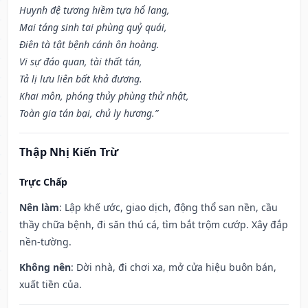
Huynh đệ tương hiềm tựa hổ lang,
Mai táng sinh tai phùng quỷ quái,
Điên tà tật bệnh cánh ôn hoàng.
Vi sự đáo quan, tài thất tán,
Tả lị lưu liên bất khả đương.
Khai môn, phóng thủy phùng thử nhật,
Toàn gia tán bại, chủ ly hương.”
Thập Nhị Kiến Trừ
Trực Chấp
Nên làm
: Lập khế ước, giao dịch, động thổ san nền, cầu
thầy chữa bệnh, đi săn thú cá, tìm bắt trộm cướp. Xây đắp
nền-tường.
Không nên
: Dời nhà, đi chơi xa, mở cửa hiệu buôn bán,
xuất tiền của.