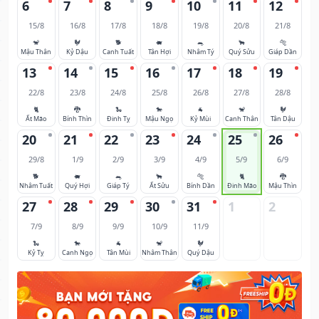
6
7
8
9
10
11
12
15/8
16/8
17/8
18/8
19/8
20/8
21/8
🐒
🐓
🐕
🐖
🐀
🐂
🐅
Mậu Thân
Kỷ Dậu
Canh Tuất
Tân Hợi
Nhâm Tý
Quý Sửu
Giáp Dần
13
14
15
16
17
18
19
22/8
23/8
24/8
25/8
26/8
27/8
28/8
🐈
🐉
🐍
🐎
🐐
🐒
🐓
Ất Mão
Bính Thìn
Đinh Tỵ
Mậu Ngọ
Kỷ Mùi
Canh Thân
Tân Dậu
20
21
22
23
24
25
26
29/8
1/9
2/9
3/9
4/9
5/9
6/9
🐕
🐖
🐀
🐂
🐅
🐈
🐉
Nhâm Tuất
Quý Hợi
Giáp Tý
Ất Sửu
Bính Dần
Đinh Mão
Mậu Thìn
27
28
29
30
31
1
2
7/9
8/9
9/9
10/9
11/9
🐍
🐎
🐐
🐒
🐓
Kỷ Tỵ
Canh Ngọ
Tân Mùi
Nhâm Thân
Quý Dậu