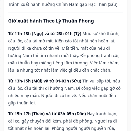
Tránh xuất hành hướng Chính Nam gặp Hạc Thần (xấu)
Giờ xuất hành Theo Lý Thuần Phong
Từ 11h-13h (Ngọ) và từ 23h-01h (Tý)
Mưu sự khó thành,
cầu lộc, cầu tài mờ mịt. Kiện cáo tốt nhất nên hoãn lại.
Người đi xa chưa có tin về. Mất tiền, mất của nếu đi
hướng Nam thì tìm nhanh mới thấy. Đề phòng tranh cãi,
mâu thuẫn hay miệng tiếng tầm thường. Việc làm chậm,
lâu la nhưng tốt nhất làm việc gì đều cần chắc chắn.
Từ 13h-15h (Mùi) và từ 01-03h (Sửu)
Tin vui sắp tới, nếu
cầu lộc, cầu tài thì đi hướng Nam. Đi công việc gặp gỡ có
nhiều may mắn. Người đi có tin về. Nếu chăn nuôi đều
gặp thuận lợi.
Từ 15h-17h (Thân) và từ 03h-05h (Dần)
Hay tranh luận,
cãi cọ, gây chuyện đói kém, phải đề phòng. Người ra đi
tốt nhất nên hoãn lại. Phòng người người nguyền rủa,