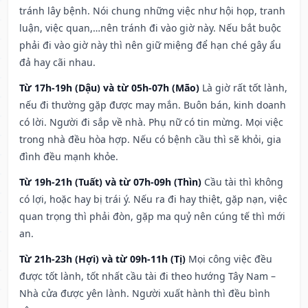
tránh lây bệnh. Nói chung những việc như hội họp, tranh
luận, việc quan,…nên tránh đi vào giờ này. Nếu bắt buộc
phải đi vào giờ này thì nên giữ miệng để hạn ché gây ẩu
đả hay cãi nhau.
Từ 17h-19h (Dậu) và từ 05h-07h (Mão)
Là giờ rất tốt lành,
nếu đi thường gặp được may mắn. Buôn bán, kinh doanh
có lời. Người đi sắp về nhà. Phụ nữ có tin mừng. Mọi việc
trong nhà đều hòa hợp. Nếu có bệnh cầu thì sẽ khỏi, gia
đình đều mạnh khỏe.
Từ 19h-21h (Tuất) và từ 07h-09h (Thìn)
Cầu tài thì không
có lợi, hoặc hay bị trái ý. Nếu ra đi hay thiệt, gặp nạn, việc
quan trọng thì phải đòn, gặp ma quỷ nên cúng tế thì mới
an.
Từ 21h-23h (Hợi) và từ 09h-11h (Tị)
Mọi công việc đều
được tốt lành, tốt nhất cầu tài đi theo hướng Tây Nam –
Nhà cửa được yên lành. Người xuất hành thì đều bình