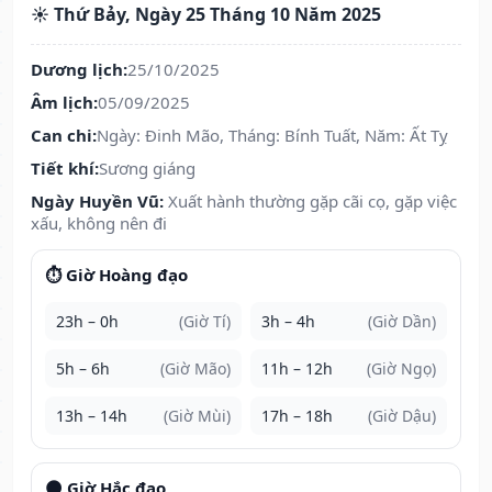
☀️ Thứ Bảy, Ngày 25 Tháng 10 Năm 2025
Dương lịch:
25/10/2025
Âm lịch:
05/09/2025
Can chi:
Ngày: Đinh Mão, Tháng: Bính Tuất, Năm: Ất Tỵ
Tiết khí:
Sương giáng
Ngày Huyền Vũ:
Xuất hành thường gặp cãi cọ, gặp việc
xấu, không nên đi
⏱️ Giờ Hoàng đạo
23h – 0h
(Giờ Tí)
3h – 4h
(Giờ Dần)
5h – 6h
(Giờ Mão)
11h – 12h
(Giờ Ngọ)
13h – 14h
(Giờ Mùi)
17h – 18h
(Giờ Dậu)
🌑 Giờ Hắc đạo