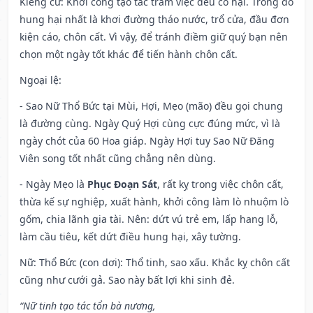
Kiêng cữ
: Khởi công tạo tác trăm việc đều có hại. Trong đó
hung hại nhất là khơi đường tháo nước, trổ cửa, đầu đơn
kiện cáo, chôn cất. Vì vậy, để tránh điềm giữ quý bạn nên
chọn một ngày tốt khác để tiến hành chôn cất.
Ngoại lệ
:
- Sao Nữ Thổ Bức tại Mùi, Hợi, Mẹo (mão) đều gọi chung
là đường cùng. Ngày Quý Hợi cùng cực đúng mức, vì là
ngày chót của 60 Hoa giáp. Ngày Hợi tuy Sao Nữ Đăng
Viên song tốt nhất cũng chẳng nên dùng.
- Ngày Mẹo là
Phục Đoạn Sát
, rất kỵ trong việc chôn cất,
thừa kế sự nghiệp, xuất hành, khởi công làm lò nhuộm lò
gốm, chia lãnh gia tài. Nên: dứt vú trẻ em, lấp hang lỗ,
làm cầu tiêu, kết dứt điều hung hại, xây tường.
Nữ: Thổ Bức (con dơi): Thổ tinh, sao xấu. Khắc kỵ chôn cất
cũng như cưới gả. Sao này bất lợi khi sinh đẻ.
“Nữ tinh tạo tác tổn bà nương,