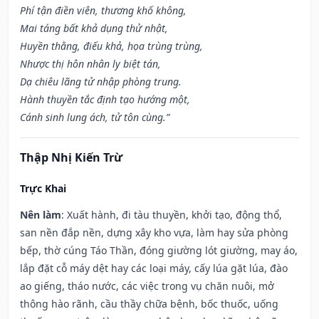
Phí tận điền viên, thương khố không,
Mai táng bất khả dụng thử nhật,
Huyền thằng, điếu khả, họa trùng trùng,
Nhược thị hôn nhân ly biệt tán,
Dạ chiêu lãng tử nhập phòng trung.
Hành thuyền tắc định tạo hướng một,
Cánh sinh lung ách, tử tôn cùng.”
Thập Nhị Kiến Trừ
Trực Khai
Nên làm
: Xuất hành, đi tàu thuyền, khởi tạo, động thổ,
san nền đắp nền, dựng xây kho vựa, làm hay sửa phòng
bếp, thờ cúng Táo Thần, đóng giường lót giường, may áo,
lắp đặt cỗ máy dệt hay các loại máy, cấy lúa gặt lúa, đào
ao giếng, tháo nước, các việc trong vụ chăn nuôi, mở
thông hào rãnh, cầu thầy chữa bệnh, bốc thuốc, uống