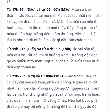
yên.
Từ 17h-19h (Dậu) và từ 05h-07h (Mão)
Mưu sự khó
thành, cầu lộc, cầu tài mờ mịt. Kiện cáo tốt nhất nên hoãn
lại. Người đi xa chưa có tin về. Mất tiền, mất của nếu đi
hướng Nam thì tìm nhanh mới thấy. Đề phòng tranh cãi,
mâu thuẫn hay miệng tiếng tầm thường. Việc làm chậm,
lâu la nhưng tốt nhất làm việc gì đều cần chắc chắn.
Từ 19h-21h (Tuất) và từ 07h-09h (Thìn)
Tin vui sắp tới,
nếu cầu lộc, cầu tài thì đi hướng Nam. Đi công việc gặp
gỡ có nhiều may mắn. Người đi có tin về. Nếu chăn nuôi
đều gặp thuận lợi.
Từ 21h-23h (Hợi) và từ 09h-11h (Tị)
Hay tranh luận, cãi
cọ, gây chuyện đói kém, phải đề phòng. Người ra đi tốt
nhất nên hoãn lại. Phòng người người nguyền rủa, tránh
lây bệnh. Nói chung những việc như hội họp, tranh luận,
việc quan,…nên tránh đi vào giờ này. Nếu bắt buộc phải
đi vào giờ này thì nên giữ miệng để hạn ché gây ẩu đả