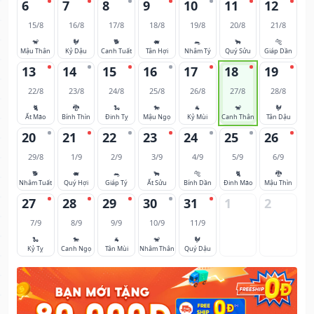
6
7
8
9
10
11
12
15/8
16/8
17/8
18/8
19/8
20/8
21/8
🐒
🐓
🐕
🐖
🐀
🐂
🐅
Mậu Thân
Kỷ Dậu
Canh Tuất
Tân Hợi
Nhâm Tý
Quý Sửu
Giáp Dần
13
14
15
16
17
18
19
22/8
23/8
24/8
25/8
26/8
27/8
28/8
🐈
🐉
🐍
🐎
🐐
🐒
🐓
Ất Mão
Bính Thìn
Đinh Tỵ
Mậu Ngọ
Kỷ Mùi
Canh Thân
Tân Dậu
20
21
22
23
24
25
26
29/8
1/9
2/9
3/9
4/9
5/9
6/9
🐕
🐖
🐀
🐂
🐅
🐈
🐉
Nhâm Tuất
Quý Hợi
Giáp Tý
Ất Sửu
Bính Dần
Đinh Mão
Mậu Thìn
27
28
29
30
31
1
2
7/9
8/9
9/9
10/9
11/9
🐍
🐎
🐐
🐒
🐓
Kỷ Tỵ
Canh Ngọ
Tân Mùi
Nhâm Thân
Quý Dậu