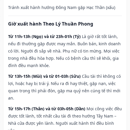
Tránh xuất hành hướng Đông Nam gặp Hạc Thần (xấu)
Giờ xuất hành Theo Lý Thuần Phong
Từ 11h-13h (Ngọ) và từ 23h-01h (Tý)
Là giờ rất tốt lành,
nếu đi thường gặp được may mắn. Buôn bán, kinh doanh
có lời. Người đi sắp về nhà. Phụ nữ có tin mừng. Mọi việc
trong nhà đều hòa hợp. Nếu có bệnh cầu thì sẽ khỏi, gia
đình đều mạnh khỏe.
Từ 13h-15h (Mùi) và từ 01-03h (Sửu)
Cầu tài thì không có
lợi, hoặc hay bị trái ý. Nếu ra đi hay thiệt, gặp nạn, việc
quan trọng thì phải đòn, gặp ma quỷ nên cúng tế thì mới
an.
Từ 15h-17h (Thân) và từ 03h-05h (Dần)
Mọi công việc đều
được tốt lành, tốt nhất cầu tài đi theo hướng Tây Nam –
Nhà cửa được yên lành. Người xuất hành thì đều bình