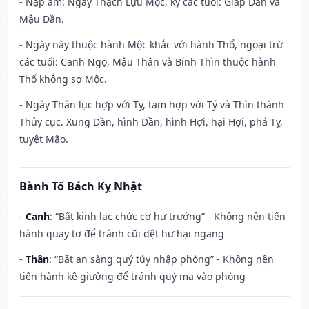
- Nạp âm: Ngày Thạch Lựu Mộc, kỵ các tuổi: Giáp Dần và
Mậu Dần.
- Ngày này thuộc hành Mộc khắc với hành Thổ, ngoại trừ
các tuổi: Canh Ngọ, Mậu Thân và Bính Thìn thuộc hành
Thổ không sợ Mộc.
- Ngày Thân lục hợp với Tỵ, tam hợp với Tý và Thìn thành
Thủy cục. Xung Dần, hình Dần, hình Hợi, hại Hợi, phá Tỵ,
tuyệt Mão.
Bành Tổ Bách Kỵ Nhật
-
Canh
: “Bất kinh lạc chức cơ hư trướng” - Không nên tiến
hành quay tơ để tránh cũi dệt hư hại ngang
-
Thân
: “Bất an sàng quỷ túy nhập phòng” - Không nên
tiến hành kê giường để tránh quỷ ma vào phòng