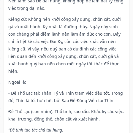
Nên làm
: Sao Đê đại hung, không hợp để làm bất kỳ công
việc trọng đại nào.
Kiêng cữ
: Không nên khởi công xây dựng, chôn cất, cưới
gả và xuất hành. Kỵ nhất là đường thủy. Ngày này sinh
con chẳng phải điềm lành nên làm âm đức cho con. Đây
chỉ là liệt kê các việc Đại Kỵ, còn các việc khác vẫn nên
kiêng cữ. Vì vậy, nếu quý bạn có dự định các công việc
liên quan đến khởi công xây dựng, chôn cất, cưới gả và
xuất hành quý bạn nên chọn một ngày tốt khác để thực
hiện.
Ngoại lệ
:
- Đê Thổ Lạc tại: Thân, Tý và Thìn trăm việc đều tốt. Trong
đó, Thìn là tốt hơn hết bởi Sao Đê Đăng Viên tại Thìn.
Đê Thổ Lạc (con nhím): Thổ tinh, sao xấu. Khắc kỵ các việc:
khai trương, động thổ, chôn cất và xuất hành.
“Đê tinh tạo tác chủ tai hung,