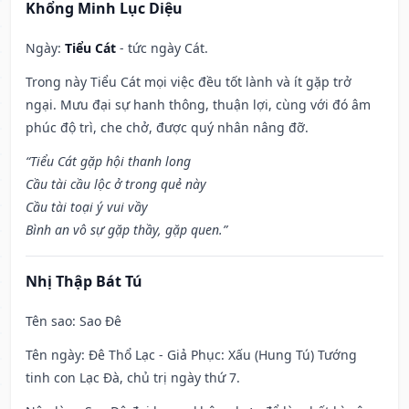
Khổng Minh Lục Diệu
Ngày:
Tiểu Cát
- tức ngày Cát.
Trong này Tiểu Cát mọi việc đều tốt lành và ít gặp trở
ngại. Mưu đại sự hanh thông, thuận lợi, cùng với đó âm
phúc độ trì, che chở, được quý nhân nâng đỡ.
“Tiểu Cát gặp hội thanh long
Cầu tài cầu lộc ở trong quẻ này
Cầu tài toại ý vui vầy
Bình an vô sự gặp thầy, gặp quen.”
Nhị Thập Bát Tú
Tên sao
: Sao Đê
Tên ngày
: Đê Thổ Lạc - Giả Phục: Xấu (Hung Tú) Tướng
tinh con Lạc Đà, chủ trị ngày thứ 7.