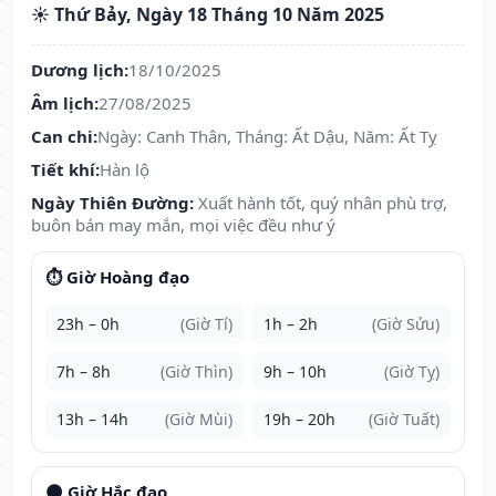
☀️ Thứ Bảy, Ngày 18 Tháng 10 Năm 2025
Dương lịch:
18/10/2025
Âm lịch:
27/08/2025
Can chi:
Ngày: Canh Thân, Tháng: Ất Dậu, Năm: Ất Tỵ
Tiết khí:
Hàn lộ
Ngày Thiên Đường:
Xuất hành tốt, quý nhân phù trợ,
buôn bán may mắn, mọi việc đều như ý
⏱️ Giờ Hoàng đạo
23h – 0h
(Giờ Tí)
1h – 2h
(Giờ Sửu)
7h – 8h
(Giờ Thìn)
9h – 10h
(Giờ Tỵ)
13h – 14h
(Giờ Mùi)
19h – 20h
(Giờ Tuất)
🌑 Giờ Hắc đạo