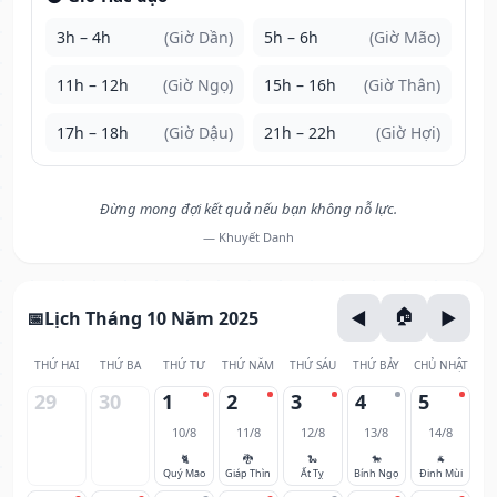
3h – 4h
(Giờ Dần)
5h – 6h
(Giờ Mão)
11h – 12h
(Giờ Ngọ)
15h – 16h
(Giờ Thân)
17h – 18h
(Giờ Dậu)
21h – 22h
(Giờ Hợi)
Đừng mong đợi kết quả nếu bạn không nỗ lực.
— Khuyết Danh
Lịch Tháng 10 Năm 2025
THỨ HAI
THỨ BA
THỨ TƯ
THỨ NĂM
THỨ SÁU
THỨ BẢY
CHỦ NHẬT
29
30
1
2
3
4
5
10/8
11/8
12/8
13/8
14/8
🐈
🐉
🐍
🐎
🐐
Quý Mão
Giáp Thìn
Ất Tỵ
Bính Ngọ
Đinh Mùi