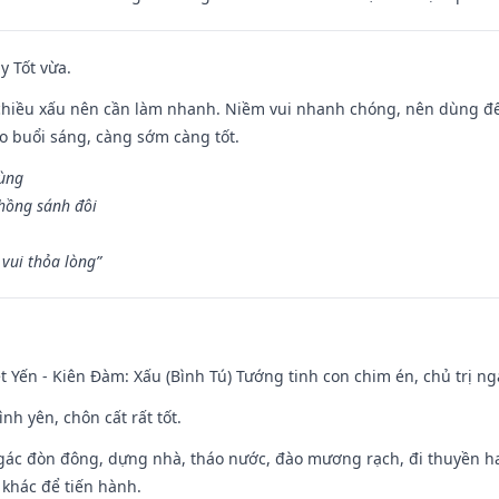
y Tốt vừa.
chiều xấu nên cần làm nhanh. Niềm vui nhanh chóng, nên dùng để 
ào buổi sáng, càng sớm càng tốt.
hùng
hồng sánh đôi
vui thỏa lòng”
 Yến - Kiên Đàm: Xấu (Bình Tú) Tướng tinh con chim én, chủ trị ng
ình yên, chôn cất rất tốt.
gác đòn đông, dựng nhà, tháo nước, đào mương rạch, đi thuyền hay
 khác để tiến hành.