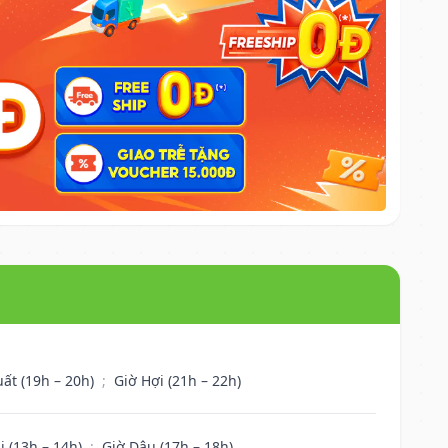
uất (19h – 20h)
;
Giờ Hợi (21h – 22h)
i (13h – 14h)
;
Giờ Dậu (17h – 18h)