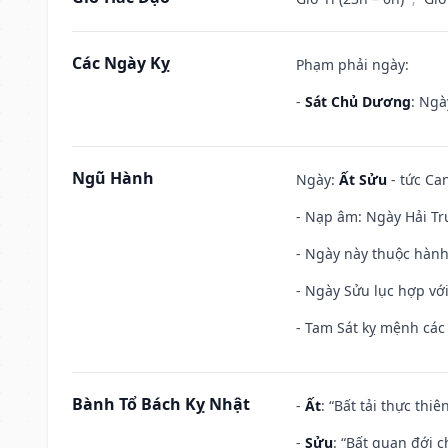
Các Ngày Kỵ
Phạm phải ngày:
-
Sát Chủ Dương
: Ngà
Ngũ Hành
Ngày:
Ất Sửu
- tức Can
- Nạp âm: Ngày Hải Tru
- Ngày này thuộc hành 
- Ngày Sửu lục hợp với
- Tam Sát kỵ mệnh các 
Bành Tổ Bách Kỵ Nhật
-
Ất
: “Bất tải thực th
-
Sửu
: “Bất quan đới 