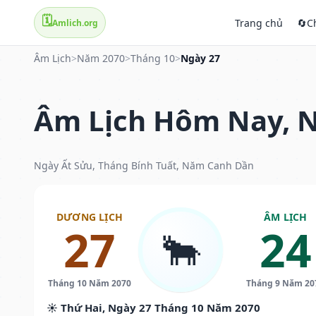
🗓️
Trang chủ
🔄
C
Amlich.org
Âm Lịch
>
Năm 2070
>
Tháng 10
>
Ngày 27
Âm Lịch Hôm Nay, N
Ngày Ất Sửu, Tháng Bính Tuất, Năm Canh Dần
DƯƠNG LỊCH
ÂM LỊCH
27
24
🐂
Tháng 10 Năm 2070
Tháng 9 Năm 20
☀️ Thứ Hai, Ngày 27 Tháng 10 Năm 2070