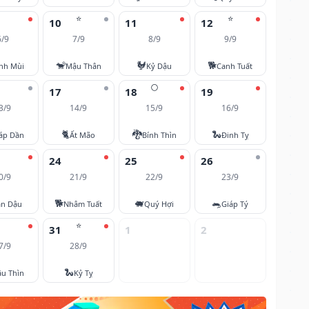
⭐
⭐
10
11
12
6/9
7/9
8/9
9/9
🐒
🐓
🐕
nh Mùi
Mậu Thân
Kỷ Dậu
Canh Tuất
🌕
17
18
19
3/9
14/9
15/9
16/9
🐈
🐉
🐍
áp Dần
Ất Mão
Bính Thìn
Đinh Tỵ
24
25
26
0/9
21/9
22/9
23/9
🐕
🐖
🐀
ân Dậu
Nhâm Tuất
Quý Hợi
Giáp Tý
⭐
31
1
2
7/9
28/9
🐍
u Thìn
Kỷ Tỵ