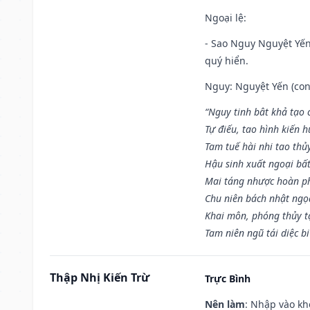
Ngoại lệ
:
- Sao Nguy Nguyệt Yến 
quý hiển.
Nguy: Nguyệt Yến (con 
“Nguy tinh bât khả tạo
Tự điếu, tao hình kiến 
Tam tuế hài nhi tao thủ
Hậu sinh xuất ngoại bấ
Mai táng nhược hoàn p
Chu niên bách nhật ngọ
Khai môn, phóng thủy t
Tam niên ngũ tái diệc b
Thập Nhị Kiến Trừ
Trực Bình
Nên làm
: Nhập vào kh