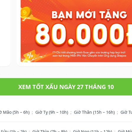
XEM TỐT XẤU NGÀY 27 THÁNG 10
ờ Mão (5h – 6h)
;
Giờ Tỵ (9h – 10h)
;
Giờ Thân (15h – 16h)
;
Giờ T
 Sửu (1h – 2h)
;
Giờ Thìn (7h – 8h)
;
Giờ Ngọ (11h – 12h)
;
Giờ Mù