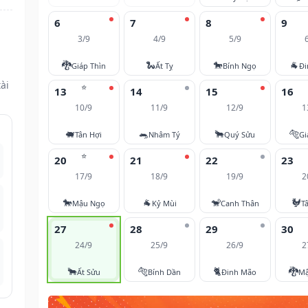
6
7
8
9
3/9
4/9
5/9
🐉
🐍
🐎
🐐
Giáp Thìn
Ất Tỵ
Bính Ngọ
Đi
ài
⭐
13
14
15
16
10/9
11/9
12/9
1
🐖
🐀
🐂
🐅
Tân Hợi
Nhâm Tý
Quý Sửu
Gi
⭐
20
21
22
23
17/9
18/9
19/9
2
🐎
🐐
🐒
🐓
Mậu Ngọ
Kỷ Mùi
Canh Thân
T
27
28
29
30
24/9
25/9
26/9
2
🐂
🐅
🐈
🐉
Ất Sửu
Bính Dần
Đinh Mão
Mậ