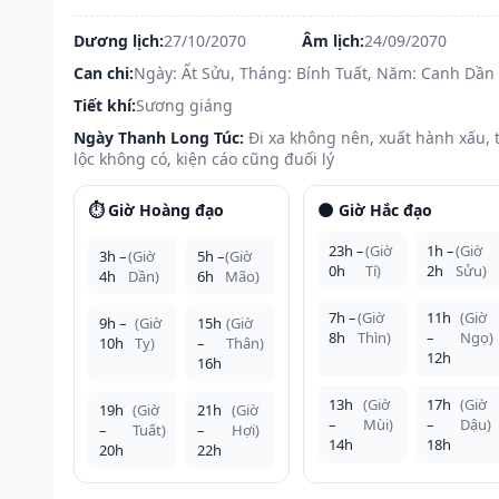
Dương lịch:
27/10/2070
Âm lịch:
24/09/2070
Can chi:
Ngày: Ất Sửu, Tháng: Bính Tuất, Năm: Canh Dần
Tiết khí:
Sương giáng
Ngày Thanh Long Túc:
Đi xa không nên, xuất hành xấu, t
lộc không có, kiện cáo cũng đuối lý
⏱️ Giờ Hoàng đạo
🌑 Giờ Hắc đạo
23h –
(Giờ
1h –
(Giờ
3h –
(Giờ
5h –
(Giờ
0h
Tí)
2h
Sửu)
4h
Dần)
6h
Mão)
7h –
(Giờ
11h
(Giờ
9h –
(Giờ
15h
(Giờ
8h
Thìn)
–
Ngọ)
10h
Tỵ)
–
Thân)
12h
16h
13h
(Giờ
17h
(Giờ
19h
(Giờ
21h
(Giờ
–
Mùi)
–
Dậu)
–
Tuất)
–
Hợi)
14h
18h
20h
22h