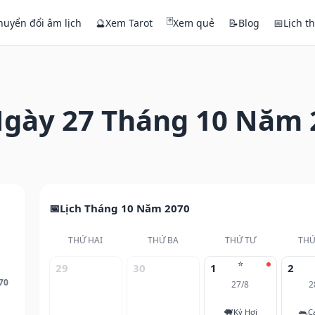
🃏
huyển đổi âm lịch
🔮
Xem Tarot
Xem quẻ
📝
Blog
📅
Lịch t
gày 27 Tháng 10 Năm 
Lịch Tháng 10 Năm 2070
THỨ HAI
THỨ BA
THỨ TƯ
THỨ
⭐
29
30
1
2
70
27/8
2
🐖
🐀
Kỷ Hợi
C