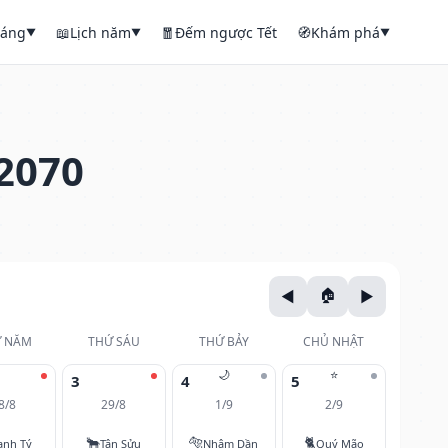
háng
📖
Lịch năm
🧧
Đếm ngược Tết
🧭
Khám phá
▼
▼
▼
2070
 NĂM
THỨ SÁU
THỨ BẢY
CHỦ NHẬT
🌙
⭐
3
4
5
8/8
29/8
1/9
2/9
🐂
🐅
🐈
anh Tý
Tân Sửu
Nhâm Dần
Quý Mão