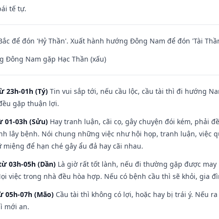
ái tế tự.
ắc để đón 'Hỷ Thần'. Xuất hành hướng Đông Nam để đón 'Tài Thần
g Đông Nam gặp Hạc Thần (xấu)
ừ 23h-01h (Tý)
Tin vui sắp tới, nếu cầu lộc, cầu tài thì đi hướng 
đều gặp thuận lợi.
ừ 01-03h (Sửu)
Hay tranh luận, cãi cọ, gây chuyện đói kém, phải đ
nh lây bệnh. Nói chung những việc như hội họp, tranh luận, việc q
iữ miệng để hạn ché gây ẩu đả hay cãi nhau.
từ 03h-05h (Dần)
Là giờ rất tốt lành, nếu đi thường gặp được may
ọi việc trong nhà đều hòa hợp. Nếu có bệnh cầu thì sẽ khỏi, gia 
từ 05h-07h (Mão)
Cầu tài thì không có lợi, hoặc hay bị trái ý. Nếu r
ì mới an.