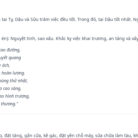
tại Tỵ, Dậu và Sửu trăm việc đều tốt. Trong đó, tại Dậu tốt nhất.
én): Nguyệt tinh, sao xấu. Khắc kỵ việc khai trương, an táng và xâ
 cao đường,
huyết quang
y ách,
t hoàn lương.
hùng thử nhật,
a cao sàng,
ạo hình trượng,
i thương.”
o, đặt táng, gắn cửa, kê gác, đặt yên chỗ máy, sửa chữa làm tàu, kh