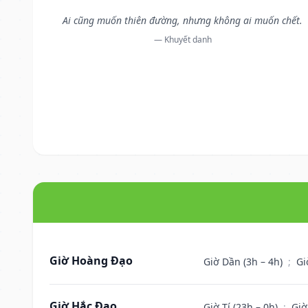
Ai cũng muốn thiên đường, nhưng không ai muốn chết.
— Khuyết danh
Giờ Hoàng Đạo
Giờ Dần (3h – 4h)
;
Gi
Giờ Hắc Đạo
Giờ Tí (23h – 0h)
;
Giờ