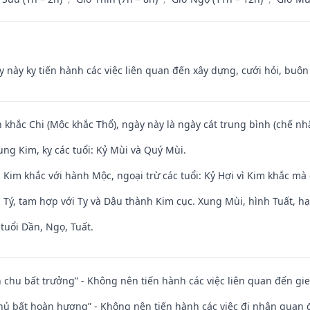
y này kỵ tiến hành các việc liên quan đến xây dựng, cưới hỏi, buô
 khắc Chi (Mộc khắc Thổ), ngày này là ngày cát trung bình (chế nhậ
ng Kim, kỵ các tuổi: Kỷ Mùi và Quý Mùi.
Kim khắc với hành Mộc, ngoại trừ các tuổi: Kỷ Hợi vì Kim khắc mà 
 Tý, tam hợp với Tỵ và Dậu thành Kim cục. Xung Mùi, hình Tuất, hạ
tuổi Dần, Ngọ, Tuất.
iên chu bất trưởng” - Không nên tiến hành các việc liên quan đến g
chủ bất hoàn hương” - Không nên tiến hành các việc đi nhận quan 