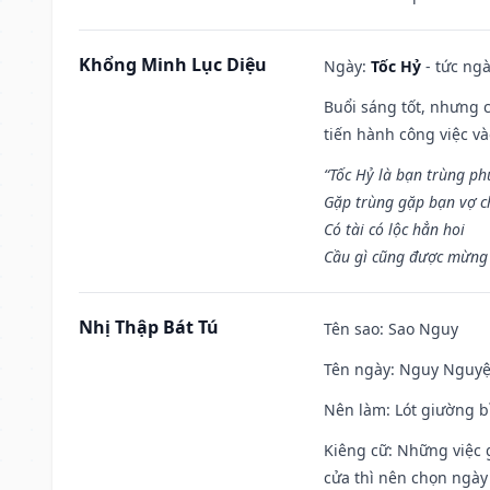
Khổng Minh Lục Diệu
Ngày:
Tốc Hỷ
- tức ngà
Buổi sáng tốt, nhưng 
tiến hành công việc v
“Tốc Hỷ là bạn trùng p
Gặp trùng gặp bạn vợ c
Có tài có lộc hẳn hoi
Cầu gì cũng được mừng 
Nhị Thập Bát Tú
Tên sao
: Sao Nguy
Tên ngày
: Nguy Nguyệt
Nên làm
: Lót giường b
Kiêng cữ
: Những việc 
cửa thì nên chọn ngày