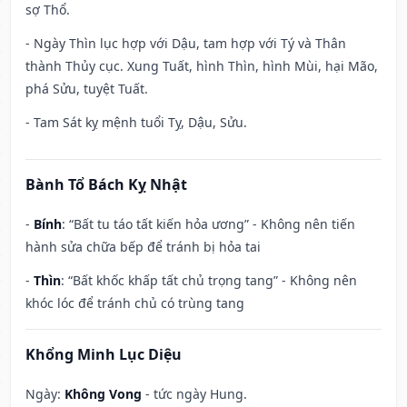
sợ Thổ.
- Ngày Thìn lục hợp với Dậu, tam hợp với Tý và Thân
thành Thủy cục. Xung Tuất, hình Thìn, hình Mùi, hại Mão,
phá Sửu, tuyệt Tuất.
- Tam Sát kỵ mệnh tuổi Tỵ, Dậu, Sửu.
Bành Tổ Bách Kỵ Nhật
-
Bính
: “Bất tu táo tất kiến hỏa ương” - Không nên tiến
hành sửa chữa bếp để tránh bị hỏa tai
-
Thìn
: “Bất khốc khấp tất chủ trọng tang” - Không nên
khóc lóc để tránh chủ có trùng tang
Khổng Minh Lục Diệu
Ngày:
Không Vong
- tức ngày Hung.