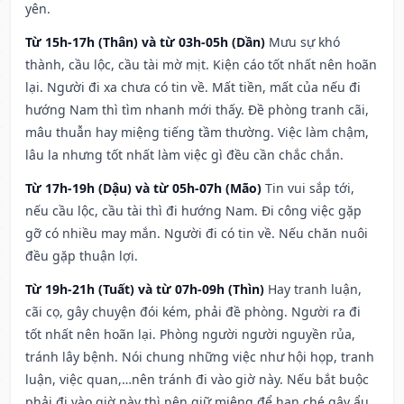
yên.
Từ 15h-17h (Thân) và từ 03h-05h (Dần)
Mưu sự khó
thành, cầu lộc, cầu tài mờ mịt. Kiện cáo tốt nhất nên hoãn
lại. Người đi xa chưa có tin về. Mất tiền, mất của nếu đi
hướng Nam thì tìm nhanh mới thấy. Đề phòng tranh cãi,
mâu thuẫn hay miệng tiếng tầm thường. Việc làm chậm,
lâu la nhưng tốt nhất làm việc gì đều cần chắc chắn.
Từ 17h-19h (Dậu) và từ 05h-07h (Mão)
Tin vui sắp tới,
nếu cầu lộc, cầu tài thì đi hướng Nam. Đi công việc gặp
gỡ có nhiều may mắn. Người đi có tin về. Nếu chăn nuôi
đều gặp thuận lợi.
Từ 19h-21h (Tuất) và từ 07h-09h (Thìn)
Hay tranh luận,
cãi cọ, gây chuyện đói kém, phải đề phòng. Người ra đi
tốt nhất nên hoãn lại. Phòng người người nguyền rủa,
tránh lây bệnh. Nói chung những việc như hội họp, tranh
luận, việc quan,…nên tránh đi vào giờ này. Nếu bắt buộc
phải đi vào giờ này thì nên giữ miệng để hạn ché gây ẩu