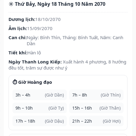
☀️ Thứ Bảy, Ngày 18 Tháng 10 Năm 2070
Dương lịch:
18/10/2070
Âm lịch:
15/09/2070
Can chi:
Ngày: Bính Thìn, Tháng: Bính Tuất, Năm: Canh
Dần
Tiết khí:
Hàn lộ
Ngày Thanh Long Kiếp:
Xuất hành 4 phương, 8 hướng
đều tốt, trăm sự được như ý
⏱️ Giờ Hoàng đạo
3h – 4h
(Giờ Dần)
7h – 8h
(Giờ Thìn)
9h – 10h
(Giờ Tỵ)
15h – 16h
(Giờ Thân)
17h – 18h
(Giờ Dậu)
21h – 22h
(Giờ Hợi)