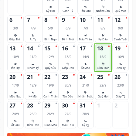
🐖
🐀
🐂
🐅
🐈
Kỷ Hợi
Canh Tý
Tân Sửu
Nhâm Dần
Quý Mão
6
7
8
9
10
11
12
3/9
4/9
5/9
6/9
7/9
8/9
9/9
🐉
🐍
🐎
🐐
🐒
🐓
🐕
Giáp Thìn
Ất Tỵ
Bính Ngọ
Đinh Mùi
Mậu Thân
Kỷ Dậu
Canh Tuất
13
14
15
16
17
18
19
10/9
11/9
12/9
13/9
14/9
15/9
16/9
🐖
🐀
🐂
🐅
🐈
🐉
🐍
Tân Hợi
Nhâm Tý
Quý Sửu
Giáp Dần
Ất Mão
Bính Thìn
Đinh Tỵ
20
21
22
23
24
25
26
17/9
18/9
19/9
20/9
21/9
22/9
23/9
🐎
🐐
🐒
🐓
🐕
🐖
🐀
Mậu Ngọ
Kỷ Mùi
Canh Thân
Tân Dậu
Nhâm Tuất
Quý Hợi
Giáp Tý
27
28
29
30
31
1
2
24/9
25/9
26/9
27/9
28/9
🐂
🐅
🐈
🐉
🐍
Ất Sửu
Bính Dần
Đinh Mão
Mậu Thìn
Kỷ Tỵ