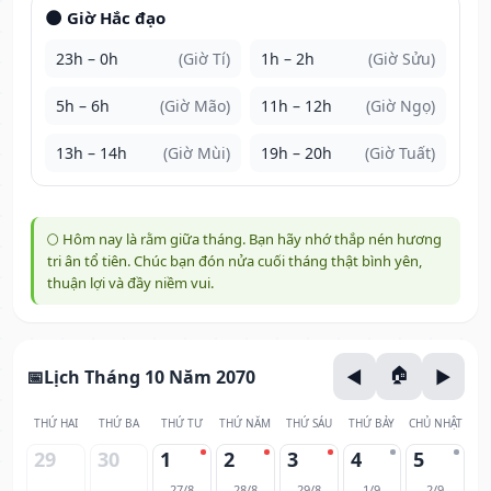
🌑 Giờ Hắc đạo
23h – 0h
(Giờ Tí)
1h – 2h
(Giờ Sửu)
5h – 6h
(Giờ Mão)
11h – 12h
(Giờ Ngọ)
13h – 14h
(Giờ Mùi)
19h – 20h
(Giờ Tuất)
🌕 Hôm nay là rằm giữa tháng. Bạn hãy nhớ thắp nén hương
tri ân tổ tiên. Chúc bạn đón nửa cuối tháng thật bình yên,
thuận lợi và đầy niềm vui.
Lịch Tháng 10 Năm 2070
THỨ HAI
THỨ BA
THỨ TƯ
THỨ NĂM
THỨ SÁU
THỨ BẢY
CHỦ NHẬT
29
30
1
2
3
4
5
27/8
28/8
29/8
1/9
2/9