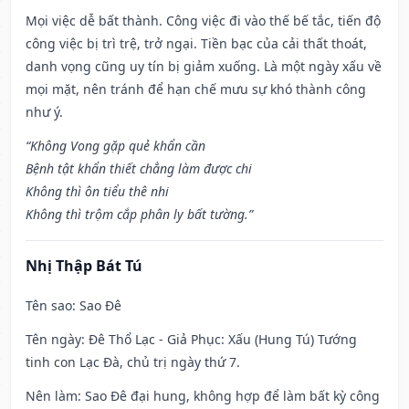
Mọi việc dễ bất thành. Công việc đi vào thế bế tắc, tiến độ
công việc bị trì trệ, trở ngại. Tiền bạc của cải thất thoát,
danh vọng cũng uy tín bị giảm xuống. Là một ngày xấu về
mọi mặt, nên tránh để hạn chế mưu sự khó thành công
như ý.
“Không Vong gặp quẻ khẩn cần
Bệnh tật khẩn thiết chẳng làm được chi
Không thì ôn tiểu thê nhi
Không thì trộm cắp phân ly bất tường.”
Nhị Thập Bát Tú
Tên sao
: Sao Đê
Tên ngày
: Đê Thổ Lạc - Giả Phục: Xấu (Hung Tú) Tướng
tinh con Lạc Đà, chủ trị ngày thứ 7.
Nên làm
: Sao Đê đại hung, không hợp để làm bất kỳ công