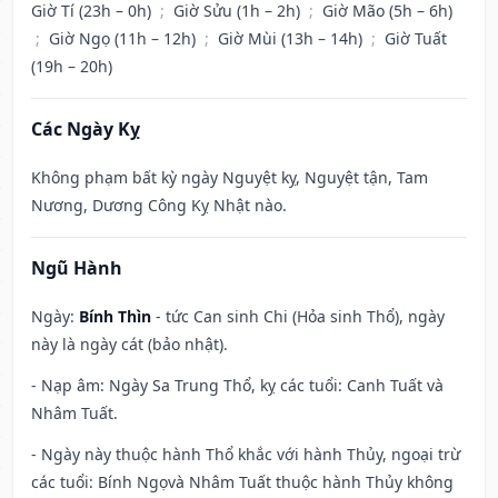
Giờ Tí (23h – 0h)
;
Giờ Sửu (1h – 2h)
;
Giờ Mão (5h – 6h)
;
Giờ Ngọ (11h – 12h)
;
Giờ Mùi (13h – 14h)
;
Giờ Tuất
(19h – 20h)
Các Ngày Kỵ
Không phạm bất kỳ ngày Nguyệt kỵ, Nguyệt tận, Tam
Nương, Dương Công Kỵ Nhật nào.
Ngũ Hành
Ngày:
Bính Thìn
- tức Can sinh Chi (Hỏa sinh Thổ), ngày
này là ngày cát (bảo nhật).
- Nạp âm: Ngày Sa Trung Thổ, kỵ các tuổi: Canh Tuất và
Nhâm Tuất.
- Ngày này thuộc hành Thổ khắc với hành Thủy, ngoại trừ
các tuổi: Bính Ngọvà Nhâm Tuất thuộc hành Thủy không