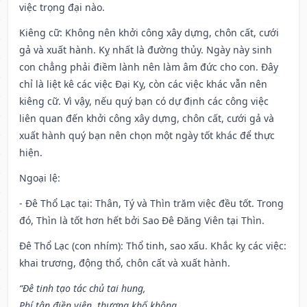
việc trọng đại nào.
Kiêng cữ
: Không nên khởi công xây dựng, chôn cất, cưới
gả và xuất hành. Kỵ nhất là đường thủy. Ngày này sinh
con chẳng phải điềm lành nên làm âm đức cho con. Đây
chỉ là liệt kê các việc Đại Kỵ, còn các việc khác vẫn nên
kiêng cữ. Vì vậy, nếu quý bạn có dự định các công việc
liên quan đến khởi công xây dựng, chôn cất, cưới gả và
xuất hành quý bạn nên chọn một ngày tốt khác để thực
hiện.
Ngoại lệ
:
- Đê Thổ Lạc tại: Thân, Tý và Thìn trăm việc đều tốt. Trong
đó, Thìn là tốt hơn hết bởi Sao Đê Đăng Viên tại Thìn.
Đê Thổ Lạc (con nhím): Thổ tinh, sao xấu. Khắc kỵ các việc:
khai trương, động thổ, chôn cất và xuất hành.
“Đê tinh tạo tác chủ tai hung,
Phí tận điền viên, thương khố không,