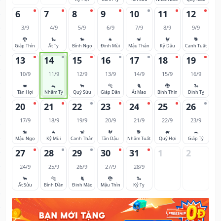
6
7
8
9
10
11
12
3/9
4/9
5/9
6/9
7/9
8/9
9/9
🐉
🐍
🐎
🐐
🐒
🐓
🐕
Giáp Thìn
Ất Tỵ
Bính Ngọ
Đinh Mùi
Mậu Thân
Kỷ Dậu
Canh Tuất
13
14
15
16
17
18
19
10/9
11/9
12/9
13/9
14/9
15/9
16/9
🐖
🐀
🐂
🐅
🐈
🐉
🐍
Tân Hợi
Nhâm Tý
Quý Sửu
Giáp Dần
Ất Mão
Bính Thìn
Đinh Tỵ
20
21
22
23
24
25
26
17/9
18/9
19/9
20/9
21/9
22/9
23/9
🐎
🐐
🐒
🐓
🐕
🐖
🐀
Mậu Ngọ
Kỷ Mùi
Canh Thân
Tân Dậu
Nhâm Tuất
Quý Hợi
Giáp Tý
27
28
29
30
31
1
2
24/9
25/9
26/9
27/9
28/9
🐂
🐅
🐈
🐉
🐍
Ất Sửu
Bính Dần
Đinh Mão
Mậu Thìn
Kỷ Tỵ