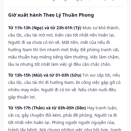
Giờ xuất hành Theo Lý Thuần Phong
Từ 11h-13h (Ngọ) và từ 23h-01h (Tý)
Mưu sự khó thành,
cầu lộc, cầu tài mờ mịt. Kiện cáo tốt nhất nên hoãn lại.
Người đi xa chưa có tin về. Mất tiền, mất của nếu đi
hướng Nam thì tìm nhanh mới thấy. Đề phòng tranh cãi,
mâu thuẫn hay miệng tiếng tầm thường. Việc làm chậm,
lâu la nhưng tốt nhất làm việc gì đều cần chắc chắn.
Từ 13h-15h (Mùi) và từ 01-03h (Sửu)
Tin vui sắp tới, nếu
cầu lộc, cầu tài thì đi hướng Nam. Đi công việc gặp gỡ có
nhiều may mắn. Người đi có tin về. Nếu chăn nuôi đều
gặp thuận lợi.
Từ 15h-17h (Thân) và từ 03h-05h (Dần)
Hay tranh luận,
cãi cọ, gây chuyện đói kém, phải đề phòng. Người ra đi
tốt nhất nên hoãn lại. Phòng người người nguyền rủa,
tránh lây bệnh. Nói chung những việc như hội họp, tranh