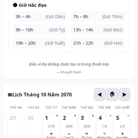
🌑 Giờ Hắc đạo
3h – 4h
(Giờ Dần)
7h – 8h
(Giờ Thìn)
9h – 10h
(Giờ Tỵ)
13h – 14h
(Giờ Mùi)
19h – 20h
(Giờ Tuất)
21h – 22h
(Giờ Hợi)
Điều vĩ đại không được tạo ra trong thoải mái.
— Khuyết Danh
Lịch Tháng 10 Năm 2070
THỨ HAI
THỨ BA
THỨ TƯ
THỨ NĂM
THỨ SÁU
THỨ BẢY
CHỦ NHẬT
29
30
1
2
3
4
5
27/8
28/8
29/8
1/9
2/9
🐖
🐀
🐂
🐅
🐈
Kỷ Hợi
Canh Tý
Tân Sửu
Nhâm Dần
Quý Mão