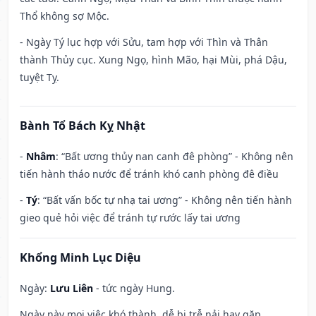
Thổ không sợ Mộc.
- Ngày Tý lục hợp với Sửu, tam hợp với Thìn và Thân
thành Thủy cục. Xung Ngọ, hình Mão, hại Mùi, phá Dậu,
tuyệt Tỵ.
Bành Tổ Bách Kỵ Nhật
-
Nhâm
: “Bất ương thủy nan canh đê phòng” - Không nên
tiến hành tháo nước để tránh khó canh phòng đê điều
-
Tý
: “Bất vấn bốc tự nhạ tai ương” - Không nên tiến hành
gieo quẻ hỏi việc để tránh tự rước lấy tai ương
Khổng Minh Lục Diệu
Ngày:
Lưu Liên
- tức ngày Hung.
Ngày này mọi việc khó thành, dễ bị trễ nải hay gặp