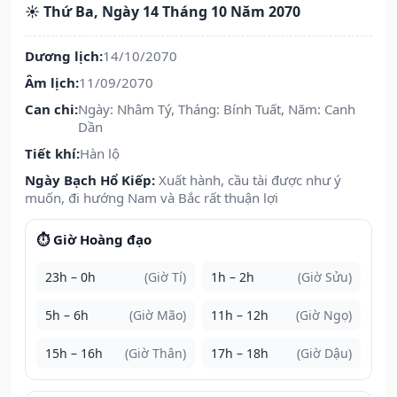
☀️ Thứ Ba, Ngày 14 Tháng 10 Năm 2070
Dương lịch:
14/10/2070
Âm lịch:
11/09/2070
Can chi:
Ngày: Nhâm Tý, Tháng: Bính Tuất, Năm: Canh
Dần
Tiết khí:
Hàn lộ
Ngày Bạch Hổ Kiếp:
Xuất hành, cầu tài được như ý
muốn, đi hướng Nam và Bắc rất thuận lợi
⏱️ Giờ Hoàng đạo
23h – 0h
(Giờ Tí)
1h – 2h
(Giờ Sửu)
5h – 6h
(Giờ Mão)
11h – 12h
(Giờ Ngọ)
15h – 16h
(Giờ Thân)
17h – 18h
(Giờ Dậu)