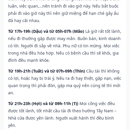
luận, việc quan,…nên tránh đi vào giờ này. Nếu bắt buộc
phải đi vào giờ này thì nên giữ miệng để hạn ché gây ẩu
đả hay cãi nhau.
Từ 17h-19h (Dậu) và từ 05h-07h (Mão)
Là giờ rất tốt lành,
nếu đi thường gặp được may mắn. Buôn bán, kinh doanh
có lời. Người đi sắp về nhà. Phụ nữ có tin mừng. Mọi việc
trong nhà đều hòa hợp. Nếu có bệnh cầu thì sẽ khỏi, gia
đình đều mạnh khỏe.
Từ 19h-21h (Tuất) và từ 07h-09h (Thìn)
Cầu tài thì không
có lợi, hoặc hay bị trái ý. Nếu ra đi hay thiệt, gặp nạn, việc
quan trọng thì phải đòn, gặp ma quỷ nên cúng tế thì mới
an.
Từ 21h-23h (Hợi) và từ 09h-11h (Tị)
Mọi công việc đều
được tốt lành, tốt nhất cầu tài đi theo hướng Tây Nam –
Nhà cửa được yên lành. Người xuất hành thì đều bình
yên.