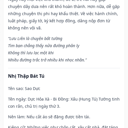
chuyện dây dưa nên rất khó hoàn thành. Hơn nữa, dễ gặp
những chuyện thị phi hay khẩu thiệt. Về việc hành chính,
luật pháp, giấy tờ, ký kết hợp đồng, dâng nộp đơn từ
không nên vội vã.
“Lưu Liên là chuyện bất tường
Tìm bạn chẳng thấy nửa đường phân ly
Không thì lưu lạc một khi
Nhiều đường trắc trở nhiều khi nhọc nhằn.”
Nhị Thập Bát Tú
Tên sao
: Sao Dực
Tên ngày
: Dực Hỏa Xà - Bi Đồng: Xấu (Hung Tú) Tướng tinh
con rắn, chủ trị ngày thứ 3.
Nên làm
: Nếu cắt áo sẽ đặng được tiền tài.
Kiêng cữ
: Những việc như chôn cất, xây cất nhà, đặt táng