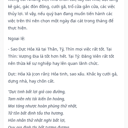
kê gác, gác đòn đông, cưới gã, trổ cửa gắn cửa, các việc
thủy lợi. Vì vậy, nếu quý bạn đang muốn tiến hành các
việc trên thì nên chọn một ngày đại cát trong tháng để
thực hiện.
Ngoại lệ
:
- Sao Dực Hỏa Xà tại Thân, Tý, Thìn mọi việc rất tốt. Tại
Thìn: Vượng Địa là tốt hơn hết. Tại Tý: Đăng Viên rất tốt
nên thừa kế sự nghiệp hay lên quan lãnh chức.
Dực: Hỏa Xà (con rắn): Hỏa tinh, sao xấu. Khắc kỵ cưới gả,
dựng nhà, hay chôn cất.
“Dực tinh bất lợi giá cao đường,
Tam niên nhị tái kiến ôn hoàng,
Mai táng nhược hoàn phùng thử nhật,
Tử tôn bất định tẩu tha hương.
Hôn nhân thử nhật nghi bất lợi,
Quy gia định thị bất tương đương.