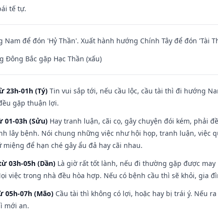
ái tế tự.
Nam để đón 'Hỷ Thần'. Xuất hành hướng Chính Tây để đón 'Tài Th
g Đông Bắc gặp Hạc Thần (xấu)
ừ 23h-01h (Tý)
Tin vui sắp tới, nếu cầu lộc, cầu tài thì đi hướng 
đều gặp thuận lợi.
ừ 01-03h (Sửu)
Hay tranh luận, cãi cọ, gây chuyện đói kém, phải đ
nh lây bệnh. Nói chung những việc như hội họp, tranh luận, việc q
iữ miệng để hạn ché gây ẩu đả hay cãi nhau.
từ 03h-05h (Dần)
Là giờ rất tốt lành, nếu đi thường gặp được may
ọi việc trong nhà đều hòa hợp. Nếu có bệnh cầu thì sẽ khỏi, gia 
từ 05h-07h (Mão)
Cầu tài thì không có lợi, hoặc hay bị trái ý. Nếu r
ì mới an.