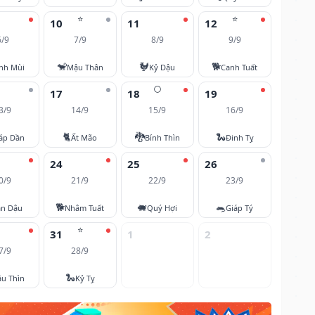
⭐
⭐
10
11
12
6/9
7/9
8/9
9/9
🐒
🐓
🐕
nh Mùi
Mậu Thân
Kỷ Dậu
Canh Tuất
🌕
17
18
19
3/9
14/9
15/9
16/9
🐈
🐉
🐍
áp Dần
Ất Mão
Bính Thìn
Đinh Tỵ
24
25
26
0/9
21/9
22/9
23/9
🐕
🐖
🐀
ân Dậu
Nhâm Tuất
Quý Hợi
Giáp Tý
⭐
31
1
2
7/9
28/9
🐍
u Thìn
Kỷ Tỵ