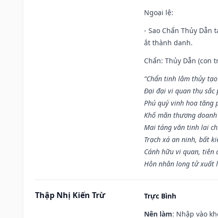
Ngoại lệ
:
- Sao Chẩn Thủy Dẫn tạ
ắt thành danh.
Chẩn: Thủy Dẫn (con tr
“Chẩn tinh lâm thủy tạo
Đại đại vi quan thụ sắc
Phú quý vinh hoa tăng 
Khố mãn thương doanh 
Mai táng văn tinh lai ch
Trạch xá an ninh, bất k
Cánh hữu vi quan, tiên 
Hôn nhân long tử xuất 
Thập Nhị Kiến Trừ
Trực Bình
Nên làm
: Nhập vào kh