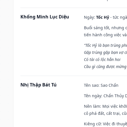
Khổng Minh Lục Diệu
Ngày:
Tốc Hỷ
- tức ngà
Buổi sáng tốt, nhưng 
tiến hành công việc v
“Tốc Hỷ là bạn trùng p
Gặp trùng gặp bạn vợ c
Có tài có lộc hẳn hoi
Cầu gì cũng được mừng 
Nhị Thập Bát Tú
Tên sao
: Sao Chẩn
Tên ngày
: Chẩn Thủy D
Nên làm
: Mọi việc khở
cỏ phá đất, cất trại, cũ
Kiêng cữ
: Việc đi thuy