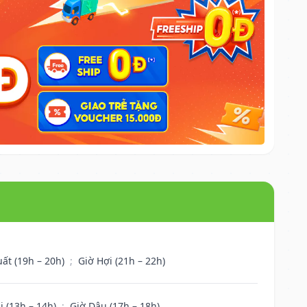
uất (19h – 20h)
;
Giờ Hợi (21h – 22h)
i (13h – 14h)
;
Giờ Dậu (17h – 18h)