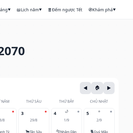
háng
📖
Lịch năm
🧧
Đếm ngược Tết
🧭
Khám phá
▼
▼
▼
2070
 NĂM
THỨ SÁU
THỨ BẢY
CHỦ NHẬT
🌙
⭐
3
4
5
8/8
29/8
1/9
2/9
🐂
🐅
🐈
anh Tý
Tân Sửu
Nhâm Dần
Quý Mão