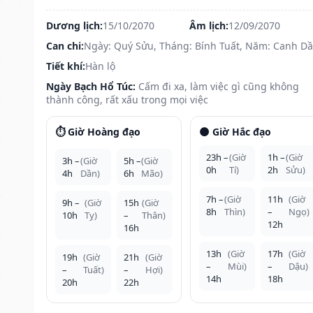
Dương lịch:
15/10/2070
Âm lịch:
12/09/2070
Can chi:
Ngày: Quý Sửu, Tháng: Bính Tuất, Năm: Canh D
Tiết khí:
Hàn lộ
Ngày Bạch Hổ Túc:
Cấm đi xa, làm việc gì cũng không
thành công, rất xấu trong mọi việc
⏱️ Giờ Hoàng đạo
🌑 Giờ Hắc đạo
23h –
(Giờ
1h –
(Giờ
3h –
(Giờ
5h –
(Giờ
0h
Tí)
2h
Sửu)
4h
Dần)
6h
Mão)
7h –
(Giờ
11h
(Giờ
9h –
(Giờ
15h
(Giờ
8h
Thìn)
–
Ngọ)
10h
Tỵ)
–
Thân)
12h
16h
13h
(Giờ
17h
(Giờ
19h
(Giờ
21h
(Giờ
–
Mùi)
–
Dậu)
–
Tuất)
–
Hợi)
14h
18h
20h
22h