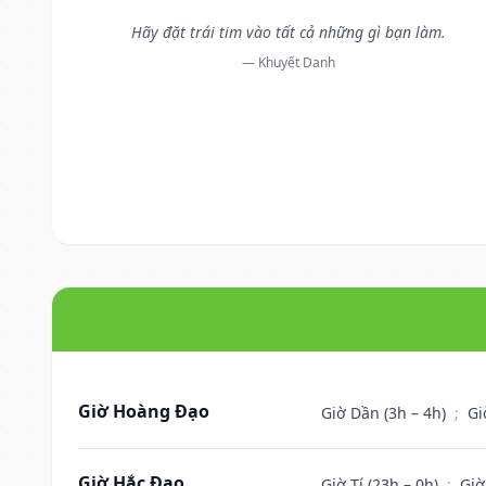
Hãy đặt trái tim vào tất cả những gì bạn làm.
— Khuyết Danh
Giờ Hoàng Đạo
Giờ Dần (3h – 4h)
;
Gi
Giờ Hắc Đạo
Giờ Tí (23h – 0h)
;
Giờ