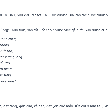
i Tỵ, Dậu, Sửu đều rất tốt. Tại Sửu: Vượng Địa, tạo tác được thịnh
ùng): Thủy tinh, sao tốt. Tốt cho những việc gả cưới, xây dựng cũ
 long cung,
 phong,
phúc thọ,
tự xương long.
iếu trợ,
iến hung.
đế sủng,
long cung.”
o, đặt táng, gắn cửa, kê gác, đặt yên chỗ máy, sửa chữa làm tàu, kh