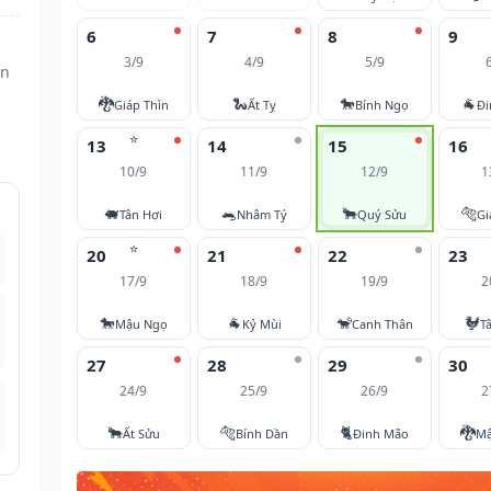
6
7
8
9
3/9
4/9
5/9
ần
🐉
🐍
🐎
🐐
Giáp Thìn
Ất Tỵ
Bính Ngọ
Đi
⭐
13
14
15
16
10/9
11/9
12/9
1
🐖
🐀
🐂
🐅
Tân Hợi
Nhâm Tý
Quý Sửu
Gi
⭐
20
21
22
23
17/9
18/9
19/9
2
🐎
🐐
🐒
🐓
Mậu Ngọ
Kỷ Mùi
Canh Thân
T
27
28
29
30
24/9
25/9
26/9
2
🐂
🐅
🐈
🐉
Ất Sửu
Bính Dần
Đinh Mão
Mậ