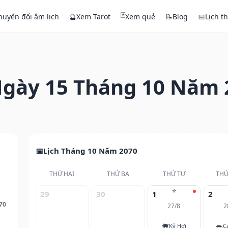
🃏
huyển đổi âm lịch
🔮
Xem Tarot
Xem quẻ
📝
Blog
📅
Lịch t
gày 15 Tháng 10 Năm 
Lịch Tháng 10 Năm 2070
THỨ HAI
THỨ BA
THỨ TƯ
THỨ
⭐
29
30
1
2
70
27/8
2
🐖
🐀
Kỷ Hợi
C