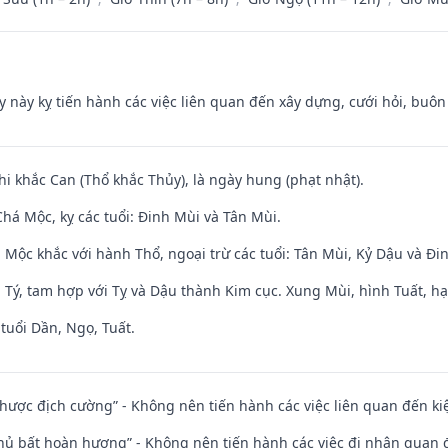
y này kỵ tiến hành các việc liên quan đến xây dựng, cưới hỏi, buô
hi khắc Can (Thổ khắc Thủy), là ngày hung (phạt nhật).
há Mộc, kỵ các tuổi: Đinh Mùi và Tân Mùi.
 Mộc khắc với hành Thổ, ngoại trừ các tuổi: Tân Mùi, Kỷ Dậu và Đ
 Tý, tam hợp với Tỵ và Dậu thành Kim cục. Xung Mùi, hình Tuất, hạ
tuổi Dần, Ngọ, Tuất.
 nhược địch cường” - Không nên tiến hành các việc liên quan đến ki
chủ bất hoàn hương” - Không nên tiến hành các việc đi nhận quan 