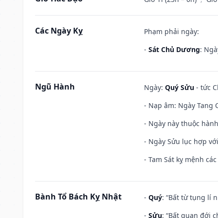
Các Ngày Kỵ
Phạm phải ngày:
-
Sát Chủ Dương
: Ngà
Ngũ Hành
Ngày:
Quý Sửu
- tức C
- Nạp âm: Ngày Tang C
- Ngày này thuộc hành
- Ngày Sửu lục hợp với
- Tam Sát kỵ mệnh các 
Bành Tổ Bách Kỵ Nhật
-
Quý
: “Bất từ tụng lí
-
Sửu
: “Bất quan đới 