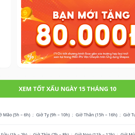
XEM TỐT XẤU NGÀY 15 THÁNG 10
ờ Mão (5h – 6h)
;
Giờ Tỵ (9h – 10h)
;
Giờ Thân (15h – 16h)
;
Giờ T
 Sửu (1h – 2h)
;
Giờ Thìn (7h – 8h)
;
Giờ Ngọ (11h – 12h)
;
Giờ Mù