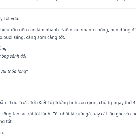
y Tốt vừa.
chiều xấu nên cần làm nhanh. Niềm vui nhanh chóng, nên dùng để 
ào buổi sáng, càng sớm càng tốt.
hùng
hồng sánh đôi
vui thỏa lòng”
ẫn - Lưu Trực: Tốt (Kiết Tú) Tướng tinh con giun, chủ trị ngày thứ 4
i công tạo tác rất tốt lành. Tốt nhất là cưới gả, xây cất lầu gác và
ng tốt.
ền.