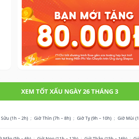
.
XEM TỐT XẤU NGÀY 26 THÁNG 3
 Sửu (1h – 2h)
;
Giờ Thìn (7h – 8h)
;
Giờ Tỵ (9h – 10h)
;
Giờ Mùi (
ờ Mão (5h – 6h)
;
Giờ Ngọ (11h – 12h)
;
Giờ Thân (15h – 16h)
;
Gi