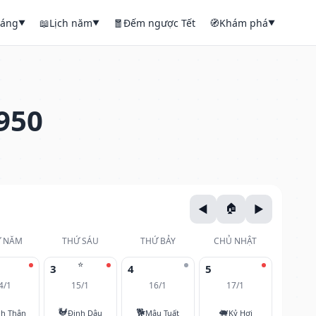
háng
📖
Lịch năm
🧧
Đếm ngược Tết
🧭
Khám phá
▼
▼
▼
950
 NĂM
THỨ SÁU
THỨ BẢY
CHỦ NHẬT
⭐
3
4
5
4/1
15/1
16/1
17/1
🐓
🐕
🐖
nh Thân
Đinh Dậu
Mậu Tuất
Kỷ Hợi