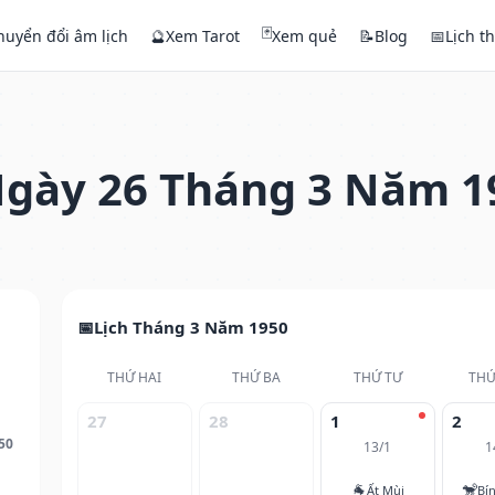
🃏
huyển đổi âm lịch
🔮
Xem Tarot
Xem quẻ
📝
Blog
📅
Lịch t
gày 26 Tháng 3 Năm 1
Lịch Tháng 3 Năm 1950
THỨ HAI
THỨ BA
THỨ TƯ
THỨ
27
28
1
2
50
13/1
1
🐐
🐒
Ất Mùi
Bí