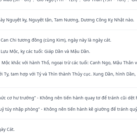
 Nguyệt kỵ, Nguyệt tận, Tam Nương, Dương Công Kỵ Nhật nào.
 Can Chi tương đồng (cùng Kim), ngày này là ngày cát.
Lựu Mộc, kỵ các tuổi: Giáp Dần và Mậu Dần.
 Mộc khắc với hành Thổ, ngoại trừ các tuổi: Canh Ngọ, Mậu Thân 
i Tỵ, tam hợp với Tý và Thìn thành Thủy cục. Xung Dần, hình Dần, h
 chức cơ hư trướng” - Không nên tiến hành quay tơ để tránh cũi dệt
quỷ túy nhập phòng” - Không nên tiến hành kê giường để tránh q
gày Cát.