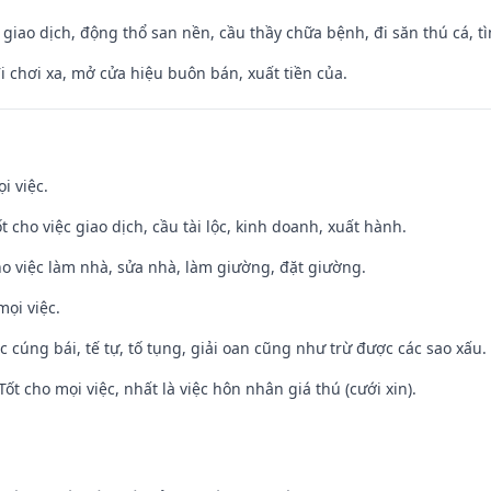
, giao dịch, động thổ san nền, cầu thầy chữa bệnh, đi săn thú cá, 
đi chơi xa, mở cửa hiệu buôn bán, xuất tiền của.
i việc.
t cho việc giao dịch, cầu tài lộc, kinh doanh, xuất hành.
ho việc làm nhà, sửa nhà, làm giường, đặt giường.
mọi việc.
ệc cúng bái, tế tự, tố tụng, giải oan cũng như trừ được các sao xấu.
Tốt cho mọi việc, nhất là việc hôn nhân giá thú (cưới xin).