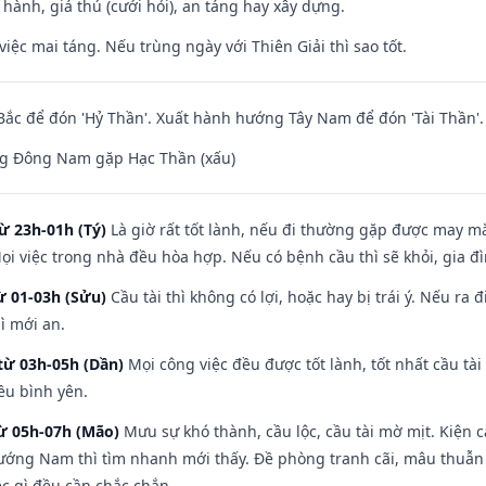
t hành, giá thú (cưới hỏi), an táng hay xây dựng.
việc mai táng. Nếu trùng ngày với Thiên Giải thì sao tốt.
ắc để đón 'Hỷ Thần'. Xuất hành hướng Tây Nam để đón 'Tài Thần'.
g Đông Nam gặp Hạc Thần (xấu)
ừ 23h-01h (Tý)
Là giờ rất tốt lành, nếu đi thường gặp được may mắ
ọi việc trong nhà đều hòa hợp. Nếu có bệnh cầu thì sẽ khỏi, gia 
ừ 01-03h (Sửu)
Cầu tài thì không có lợi, hoặc hay bị trái ý. Nếu ra 
ì mới an.
từ 03h-05h (Dần)
Mọi công việc đều được tốt lành, tốt nhất cầu t
ều bình yên.
từ 05h-07h (Mão)
Mưu sự khó thành, cầu lộc, cầu tài mờ mịt. Kiện c
hướng Nam thì tìm nhanh mới thấy. Đề phòng tranh cãi, mâu thuẫn
ệc gì đều cần chắc chắn.