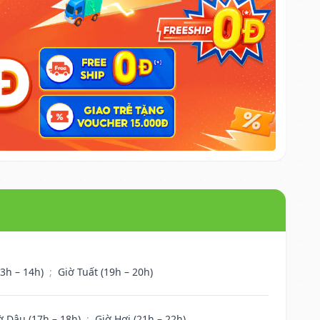
13h – 14h)
;
Giờ Tuất (19h – 20h)
ờ Dậu (17h – 18h)
;
Giờ Hợi (21h – 22h)