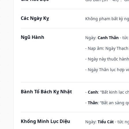
Các Ngày Kỵ
Không phạm bất kỳ ngày
Ngũ Hành
Ngày:
Canh Thân
- tức
- Nạp âm: Ngày Thạch 
- Ngày này thuộc hành
- Ngày Thân lục hợp vớ
Bành Tổ Bách Kỵ Nhật
-
Canh
: “Bất kinh lạc
-
Thân
: “Bất an sàng 
Khổng Minh Lục Diệu
Ngày:
Tiểu Cát
- tức n