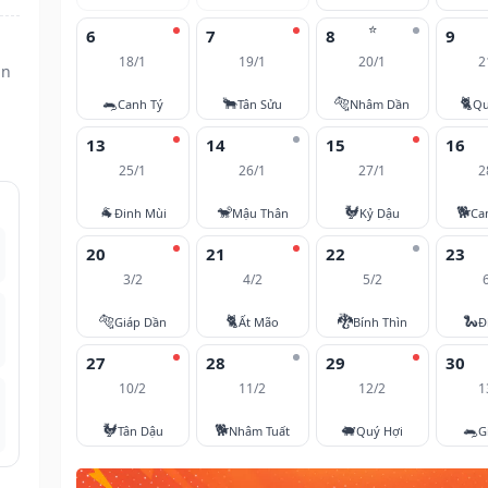
⭐
6
7
8
9
18/1
19/1
20/1
2
ần
🐀
🐂
🐅
🐈
Canh Tý
Tân Sửu
Nhâm Dần
Qu
13
14
15
16
25/1
26/1
27/1
2
🐐
🐒
🐓
🐕
Đinh Mùi
Mậu Thân
Kỷ Dậu
Ca
20
21
22
23
3/2
4/2
5/2
🐅
🐈
🐉
🐍
Giáp Dần
Ất Mão
Bính Thìn
Đ
27
28
29
30
10/2
11/2
12/2
1
🐓
🐕
🐖
🐀
Tân Dậu
Nhâm Tuất
Quý Hợi
G