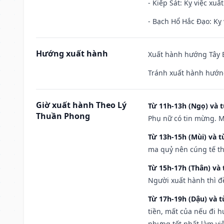
- Kiếp Sát: Kỵ việc xuấ
- Bạch Hổ Hắc Đạo: Kỵ 
Hướng xuất hành
Xuất hành hướng Tây B
Tránh xuất hành hướn
Giờ xuất hành Theo Lý
Từ 11h-13h (Ngọ) và t
Thuần Phong
Phụ nữ có tin mừng. M
Từ 13h-15h (Mùi) và t
ma quỷ nên cúng tế th
Từ 15h-17h (Thân) và 
Người xuất hành thì đ
Từ 17h-19h (Dậu) và 
tiền, mất của nếu đi 
nhưng tốt nhất làm vi