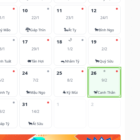
10
11
12
1/1
22/1
23/1
24/1
🐉
🐍
🐎
ý Mão
Giáp Thìn
Ất Tỵ
Bính Ngọ
🌙
17
18
19
8/1
29/1
1/2
2/2
🐖
🐀
🐂
nh Tuất
Tân Hợi
Nhâm Tý
Quý Sửu
⭐
24
25
26
6/2
7/2
8/2
9/2
🐎
🐐
🐒
inh Tỵ
Mậu Ngọ
Kỷ Mùi
Canh Thân
31
1
2
3/2
14/2
🐂
iáp Tý
Ất Sửu