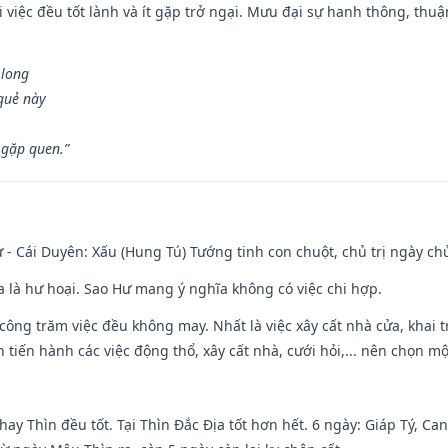
 việc đều tốt lành và ít gặp trở ngại. Mưu đại sự hanh thông, thuậ
 long
 quẻ này
 gặp quen.”
 - Cái Duyên: Xấu (Hung Tú) Tướng tinh con chuột, chủ trị ngày ch
ĩa là hư hoại. Sao Hư mang ý nghĩa không có việc chi hợp.
i công trăm việc đều không may. Nhất là việc xây cất nhà cửa, khai 
tiến hành các việc động thổ, xây cất nhà, cưới hỏi,... nên chọn mộ
hay Thìn đều tốt. Tại Thìn Đắc Địa tốt hơn hết. 6 ngày: Giáp Tý, C