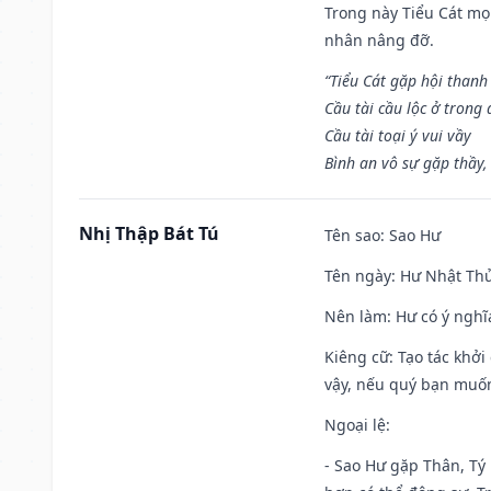
Trong này Tiểu Cát mọi
nhân nâng đỡ.
“Tiểu Cát gặp hội thanh
Cầu tài cầu lộc ở trong
Cầu tài toại ý vui vầy
Bình an vô sự gặp thầy,
Nhị Thập Bát Tú
Tên sao
: Sao Hư
Tên ngày
: Hư Nhật Thử
Nên làm
: Hư có ý ngh
Kiêng cữ
: Tạo tác khở
vậy, nếu quý bạn muốn 
Ngoại lệ
:
- Sao Hư gặp Thân, Tý 