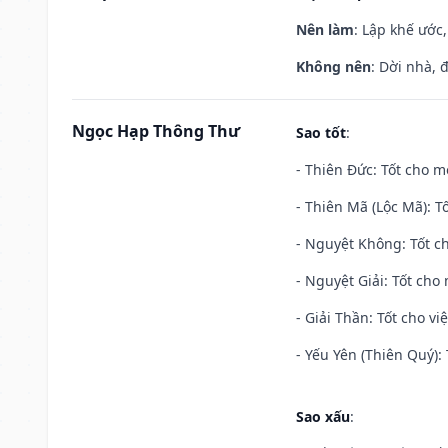
Nên làm
: Lập khế ước
Không nên
: Dời nhà, 
Ngọc Hạp Thông Thư
Sao tốt
:
- Thiên Đức: Tốt cho mọ
- Thiên Mã (Lộc Mã): Tố
- Nguyệt Không: Tốt c
- Nguyệt Giải: Tốt cho 
- Giải Thần: Tốt cho vi
- Yếu Yên (Thiên Quý): 
Sao xấu
: