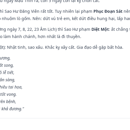
ừ ngày Mậu Thìn ra, còn 5 ngày còn lại kỵ chôn cất.
hì Sao Hư Đăng Viên rất tốt. Tuy nhiên lại phạm
Phục Đoạn Sát
nên
 nhuộm lò gốm. Nên: dứt vú trẻ em, kết dứt điều hung hại, lấp han
ng ngày 7, 8, 22, 23 Âm Lịch) thì Sao Hư phạm
Diệt Một
: ắt chẳng
ào làm hành chánh, hơn nhất là đi thuyền.
t): Nhật tinh, sao xấu. Khắc kỵ xây cất. Gia đạo dễ gặp bất hòa.
 ương,
t song,
lễ tiết,
hân sàng,
iêu tai họa,
tốt vong.
iên bệnh,
t khả đương.”