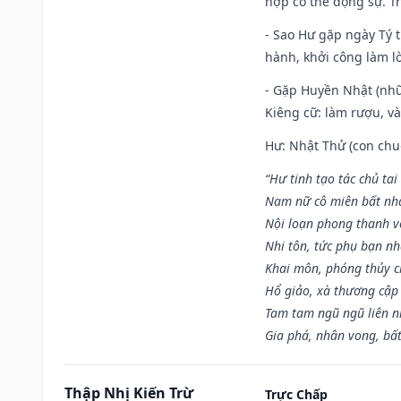
hợp có thể động sự. Tr
- Sao Hư gặp ngày Tý t
hành, khởi công làm lò
- Gặp Huyền Nhật (nhữ
Kiêng cữ: làm rượu, v
Hư: Nhật Thử (con chuộ
“Hư tinh tạo tác chủ tai
Nam nữ cô miên bất nhấ
Nội loạn phong thanh vô 
Nhi tôn, tức phụ bạn n
Khai môn, phóng thủy ch
Hổ giảo, xà thương cập 
Tam tam ngũ ngũ liên n
Gia phá, nhân vong, bấ
Thập Nhị Kiến Trừ
Trực Chấp