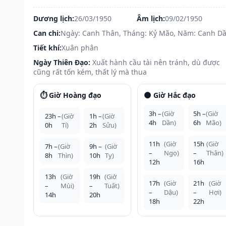
Dương lịch:
26/03/1950
Âm lịch:
09/02/1950
Can chi:
Ngày: Canh Thân, Tháng: Kỷ Mão, Năm: Canh D
Tiết khí:
Xuân phân
Ngày Thiên Đạo:
Xuất hành cầu tài nên tránh, dù được
cũng rất tốn kém, thất lý mà thua
⏱️ Giờ Hoàng đạo
🌑 Giờ Hắc đạo
3h –
(Giờ
5h –
(Giờ
23h –
(Giờ
1h –
(Giờ
4h
Dần)
6h
Mão)
0h
Tí)
2h
Sửu)
11h
(Giờ
15h
(Giờ
7h –
(Giờ
9h –
(Giờ
–
Ngọ)
–
Thân)
8h
Thìn)
10h
Tỵ)
12h
16h
13h
(Giờ
19h
(Giờ
17h
(Giờ
21h
(Giờ
–
Mùi)
–
Tuất)
–
Dậu)
–
Hợi)
14h
20h
18h
22h