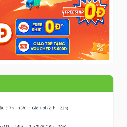
ậu (17h – 18h)
;
Giờ Hợi (21h – 22h)
i (13h – 14h)
;
Giờ Tuất (19h – 20h)