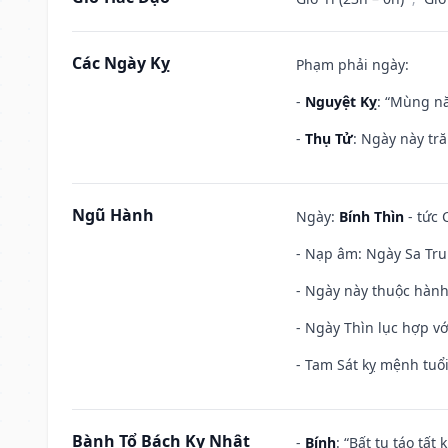
Các Ngày Kỵ
Phạm phải ngày:
-
Nguyệt Kỵ
: “Mùng nă
-
Thụ Tử
: Ngày này tr
Ngũ Hành
Ngày:
Bính Thìn
- tức 
- Nạp âm: Ngày Sa Tru
- Ngày này thuộc hành
- Ngày Thìn lục hợp vớ
- Tam Sát kỵ mệnh tuổi
Bành Tổ Bách Kỵ Nhật
-
Bính
: “Bất tu táo tấ