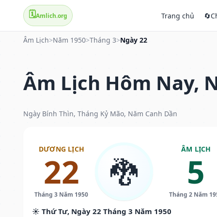
🗓️
Trang chủ
🔄
C
Amlich.org
Âm Lịch
>
Năm 1950
>
Tháng 3
>
Ngày 22
Âm Lịch Hôm Nay, N
Ngày Bính Thìn, Tháng Kỷ Mão, Năm Canh Dần
DƯƠNG LỊCH
ÂM LỊCH
22
5
🐉
Tháng 3 Năm 1950
Tháng 2 Năm 19
☀️ Thứ Tư, Ngày 22 Tháng 3 Năm 1950