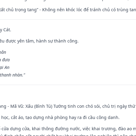
 tất chủ trọng tang” - Không nên khóc lóc để tránh chủ có trùng ta
y Cát.
 đều được yên tâm, hành sự thành công.
hân
n đưa
ại An
 thanh nhàn.”
ng - Mã Vũ: Xấu (Bình Tú) Tướng tinh con chó sói, chủ trị ngày thứ 
p học, cắt áo, tạo dựng nhà phòng hay ra đi cầu công danh.
rổ cửa dựng cửa, khai thông đường nước, việc khai trương, đào ao 