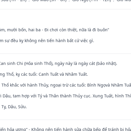
m, mười bốn, hai ba - Đi chơi còn thiệt, nữa là đi buôn”
ăm sự đều kỵ không nên tiến hành bất cứ việc gì.
Can sinh Chi (Hỏa sinh Thổ), ngày này là ngày cát (bảo nhật).
ng Thổ, kỵ các tuổi: Canh Tuất và Nhâm Tuất.
 Thổ khắc với hành Thủy, ngoại trừ các tuổi: Bính Ngọvà Nhâm Tu
i Dậu, tam hợp với Tý và Thân thành Thủy cục. Xung Tuất, hình Thì
 Tỵ, Dậu, Sửu.
t kiến hỏa ương” - Không nên tiến hành sửa chữa bếp để tránh bị hỏa