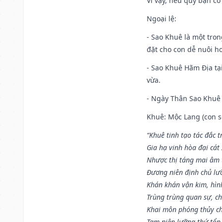
Vì vậy, nếu quý bạn có
Ngoại lệ
:
- Sao Khuê là một tro
đặt cho con dễ nuôi h
- Sao Khuê Hãm Địa tại
vừa.
- Ngày Thân Sao Khuê 
Khuê: Mộc Lang (con só
“Khuê tinh tạo tác đắc t
Gia hạ vinh hòa đại cát
Nhược thị táng mai âm t
Đương niên định chủ lư
Khán khán vận kim, hìn
Trùng trùng quan sự, c
Khai môn phóng thủy ch
Tam niên lưỡng thứ tổn 