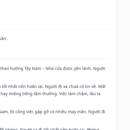
ần'.
 đi theo hướng Tây Nam – Nhà cửa được yên lành. Người
 tốt nhất nên hoãn lại. Người đi xa chưa có tin về. Mất
 hay miệng tiếng tầm thường. Việc làm chậm, lâu la
ng Nam. Đi công việc gặp gỡ có nhiều may mắn. Người đi
 đề phòng. Người ra đi tốt nhất nên hoãn lại. Phòng