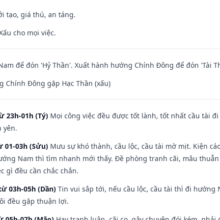
i tạo, giá thú, an táng.
Xấu cho mọi việc.
am để đón 'Hỷ Thần'. Xuất hành hướng Chính Đông để đón 'Tài Th
g Chính Đông gặp Hạc Thần (xấu)
ừ 23h-01h (Tý)
Mọi công việc đều được tốt lành, tốt nhất cầu tài
h yên.
ừ 01-03h (Sửu)
Mưu sự khó thành, cầu lộc, cầu tài mờ mịt. Kiện cáo
hướng Nam thì tìm nhanh mới thấy. Đề phòng tranh cãi, mâu thuẫn
ệc gì đều cần chắc chắn.
từ 03h-05h (Dần)
Tin vui sắp tới, nếu cầu lộc, cầu tài thì đi hướ
ôi đều gặp thuận lợi.
từ 05h-07h (Mão)
Hay tranh luận, cãi cọ, gây chuyện đói kém, phải