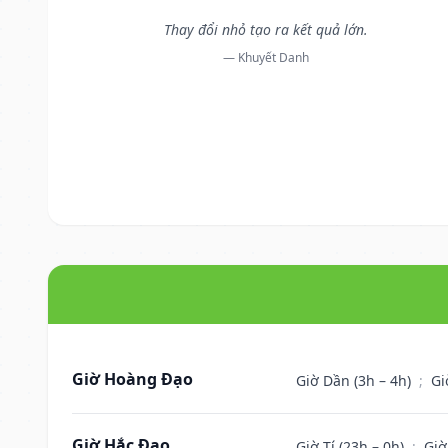
Thay đổi nhỏ tạo ra kết quả lớn.
— Khuyết Danh
Giờ Hoàng Đạo
Giờ Dần (3h – 4h)
;
Gi
Giờ Hắc Đạo
Giờ Tí (23h – 0h)
;
Giờ