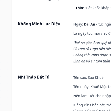
-
Thìn
: “Bất khốc khấp
Khổng Minh Lục Diệu
Ngày:
Đại An
- tức ngà
Là ngày tốt, mọi việc
“Đại An gặp được quý n
Có cơm có rượu tiền tiễ
Chẳng thời cũng được Đ
Bình an vô sự tấm thân
Nhị Thập Bát Tú
Tên sao
: Sao Khuê
Tên ngày
: Khuê Mộc La
Nên làm
: Tốt cho nhậ
Kiêng cữ
: Chôn cất, t