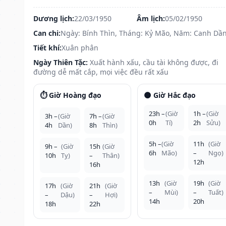
Dương lịch:
22/03/1950
Âm lịch:
05/02/1950
Can chi:
Ngày: Bính Thìn, Tháng: Kỷ Mão, Năm: Canh Dầ
Tiết khí:
Xuân phân
Ngày Thiên Tặc:
Xuất hành xấu, cầu tài không được, đi
đường dễ mất cắp, mọi việc đều rất xấu
⏱️ Giờ Hoàng đạo
🌑 Giờ Hắc đạo
23h –
(Giờ
1h –
(Giờ
3h –
(Giờ
7h –
(Giờ
0h
Tí)
2h
Sửu)
4h
Dần)
8h
Thìn)
5h –
(Giờ
11h
(Giờ
9h –
(Giờ
15h
(Giờ
6h
Mão)
–
Ngọ)
10h
Tỵ)
–
Thân)
12h
16h
13h
(Giờ
19h
(Giờ
17h
(Giờ
21h
(Giờ
–
Mùi)
–
Tuất)
–
Dậu)
–
Hợi)
14h
20h
18h
22h