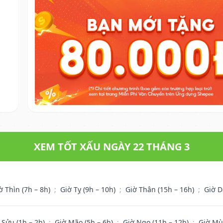
XEM TỐT XẤU NGÀY 22 THÁNG 3
ờ Thìn (7h – 8h)
;
Giờ Tỵ (9h – 10h)
;
Giờ Thân (15h – 16h)
;
Giờ D
 Sửu (1h – 2h)
;
Giờ Mão (5h – 6h)
;
Giờ Ngọ (11h – 12h)
;
Giờ Mù