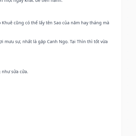
ọn một ngày khác để tiến hành.
o Khuê cũng có thể lấy tên Sao của năm hay tháng mà
ợi mưu sự, nhất là gặp Canh Ngọ. Tại Thìn thì tốt vừa
g như sửa cửa.