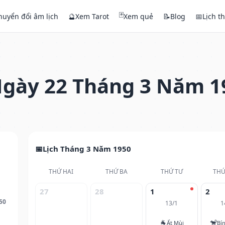
🃏
huyển đổi âm lịch
🔮
Xem Tarot
Xem quẻ
📝
Blog
📅
Lịch t
gày 22 Tháng 3 Năm 1
Lịch Tháng 3 Năm 1950
THỨ HAI
THỨ BA
THỨ TƯ
THỨ
27
28
1
2
50
13/1
1
🐐
🐒
Ất Mùi
Bí