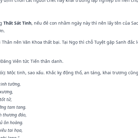
 ý định chôn cất người chết hay khai trường lập nghiệp thì nên ch
ng
Thất Sát Tinh
, nếu đẻ con nhằm ngày này thì nên lấy tên của Sa
ơn.
 Thân nên Văn Khoa thất bại. Tại Ngọ thì chỗ Tuyệt gặp Sanh đắc l
Đăng Viên tức Tiến thân danh.
i): Mộc tinh, sao xấu. Khắc kỵ động thổ, an táng, khai trương cũn
rinh tường,
 xương,
ốt tử,
ỡng tam tang.
h thương đáo,
hủ ôn hoàng.
iêu tai họa,
nhi lang.”