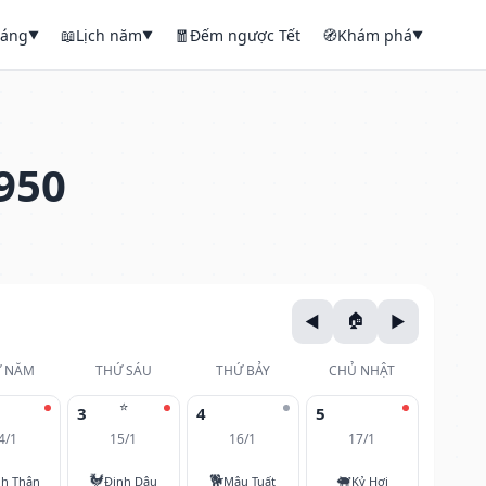
háng
📖
Lịch năm
🧧
Đếm ngược Tết
🧭
Khám phá
▼
▼
▼
950
 NĂM
THỨ SÁU
THỨ BẢY
CHỦ NHẬT
⭐
3
4
5
4/1
15/1
16/1
17/1
🐓
🐕
🐖
nh Thân
Đinh Dậu
Mậu Tuất
Kỷ Hợi