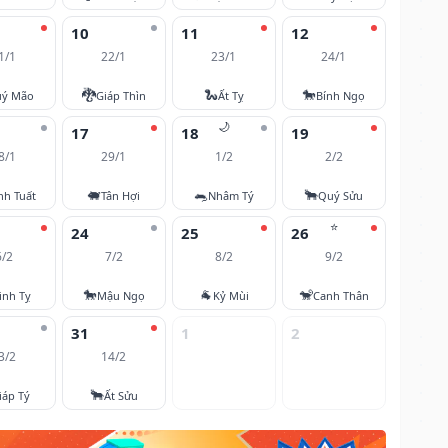
10
11
12
1/1
22/1
23/1
24/1
🐉
🐍
🐎
ý Mão
Giáp Thìn
Ất Tỵ
Bính Ngọ
🌙
17
18
19
8/1
29/1
1/2
2/2
🐖
🐀
🐂
nh Tuất
Tân Hợi
Nhâm Tý
Quý Sửu
⭐
24
25
26
6/2
7/2
8/2
9/2
🐎
🐐
🐒
inh Tỵ
Mậu Ngọ
Kỷ Mùi
Canh Thân
31
1
2
3/2
14/2
🐂
iáp Tý
Ất Sửu