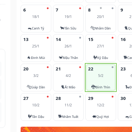
⭐
6
7
8
9
18/1
19/1
20/1
2
n
🐀
🐂
🐅
🐈
Canh Tý
Tân Sửu
Nhâm Dần
Qu
13
14
15
16
25/1
26/1
27/1
2
🐐
🐒
🐓
🐕
Đinh Mùi
Mậu Thân
Kỷ Dậu
Ca
20
21
22
23
3/2
4/2
5/2
🐅
🐈
🐉
🐍
Giáp Dần
Ất Mão
Bính Thìn
Đ
27
28
29
30
10/2
11/2
12/2
1
🐓
🐕
🐖
🐀
Tân Dậu
Nhâm Tuất
Quý Hợi
G