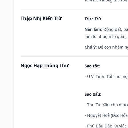
Thập Nhị Kiến Trừ
Trực Trừ
Nên làm
: Động đất, b
làm lò nhuộm lò gốm,
Chú ý
: Đẻ con nhằm n
Ngọc Hạp Thông Thư
Sao tốt
:
- U Vi Tinh: Tốt cho mọi
Sao xấu
:
- Thụ Tử: Xấu cho mọi c
- Nguyệt Hoả (Độc Hỏa)
- Phủ Đầu Dát: Kỵ việc 