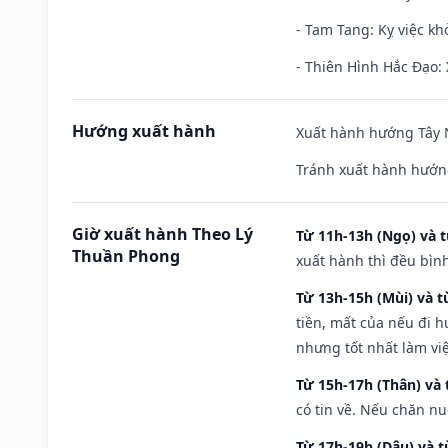
- Tam Tang: Kỵ việc khở
- Thiên Hình Hắc Đạo: 
Hướng xuất hành
Xuất hành hướng Tây N
Tránh xuất hành hướn
Giờ xuất hành Theo Lý
Từ 11h-13h (Ngọ) và t
Thuần Phong
xuất hành thì đều bìn
Từ 13h-15h (Mùi) và t
tiền, mất của nếu đi 
nhưng tốt nhất làm vi
Từ 15h-17h (Thân) và 
có tin về. Nếu chăn nu
Từ 17h-19h (Dậu) và 