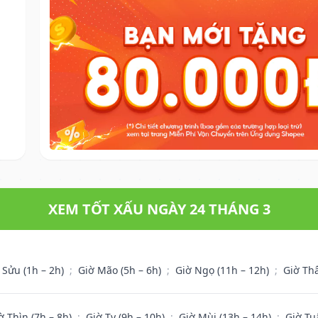
XEM TỐT XẤU NGÀY 24 THÁNG 3
 Sửu (1h – 2h)
;
Giờ Mão (5h – 6h)
;
Giờ Ngọ (11h – 12h)
;
Giờ Th
ờ Thìn (7h – 8h)
;
Giờ Tỵ (9h – 10h)
;
Giờ Mùi (13h – 14h)
;
Giờ Tu