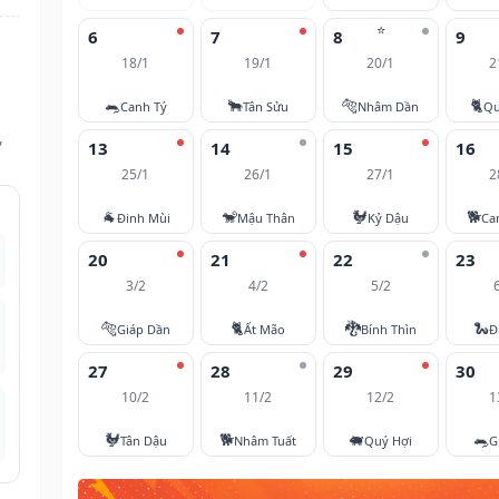
⭐
6
7
8
9
18/1
19/1
20/1
2
🐀
🐂
🐅
🐈
Canh Tý
Tân Sửu
Nhâm Dần
Qu
,
13
14
15
16
25/1
26/1
27/1
2
🐐
🐒
🐓
🐕
Đinh Mùi
Mậu Thân
Kỷ Dậu
Ca
20
21
22
23
3/2
4/2
5/2
🐅
🐈
🐉
🐍
Giáp Dần
Ất Mão
Bính Thìn
Đ
27
28
29
30
10/2
11/2
12/2
1
🐓
🐕
🐖
🐀
Tân Dậu
Nhâm Tuất
Quý Hợi
G