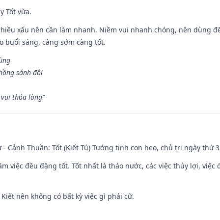
y Tốt vừa.
chiều xấu nên cần làm nhanh. Niềm vui nhanh chóng, nên dùng để 
ào buổi sáng, càng sớm càng tốt.
hùng
hồng sánh đôi
vui thỏa lòng”
ư - Cảnh Thuần: Tốt (Kiết Tú) Tướng tinh con heo, chủ trị ngày thứ 3
ăm việc đều đặng tốt. Tốt nhất là tháo nước, các việc thủy lợi, việc 
 Kiết nên không có bất kỳ việc gì phải cữ.