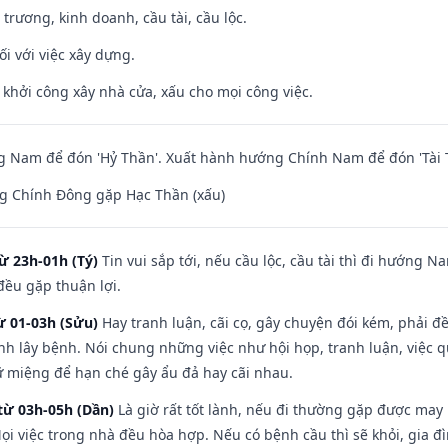
 trương, kinh doanh, cầu tài, cầu lộc.
ối với việc xây dựng.
ỵ khởi công xây nhà cửa, xấu cho mọi công việc.
 Nam để đón 'Hỷ Thần'. Xuất hành hướng Chính Nam để đón 'Tài 
g Chính Đông gặp Hạc Thần (xấu)
ừ 23h-01h (Tý)
Tin vui sắp tới, nếu cầu lộc, cầu tài thì đi hướng 
đều gặp thuận lợi.
ừ 01-03h (Sửu)
Hay tranh luận, cãi cọ, gây chuyện đói kém, phải đ
nh lây bệnh. Nói chung những việc như hội họp, tranh luận, việc q
iữ miệng để hạn ché gây ẩu đả hay cãi nhau.
từ 03h-05h (Dần)
Là giờ rất tốt lành, nếu đi thường gặp được may
ọi việc trong nhà đều hòa hợp. Nếu có bệnh cầu thì sẽ khỏi, gia 