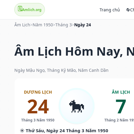
🗓️
Trang chủ
🔄
C
Amlich.org
Âm Lịch
>
Năm 1950
>
Tháng 3
>
Ngày 24
Âm Lịch Hôm Nay, N
Ngày Mậu Ngọ, Tháng Kỷ Mão, Năm Canh Dần
DƯƠNG LỊCH
ÂM LỊCH
24
7
🐎
Tháng 3 Năm 1950
Tháng 2 Năm 19
☀️ Thứ Sáu, Ngày 24 Tháng 3 Năm 1950