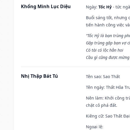
Khổng Minh Lục Diệu
Ngày:
Tốc Hỷ
- tức ngà
Buổi sáng tốt, nhưng 
tiến hành công việc v
“Tốc Hỷ là bạn trùng p
Gặp trùng gặp bạn vợ c
Có tài có lộc hẳn hoi
Cầu gì cũng được mừng 
Nhị Thập Bát Tú
Tên sao
: Sao Thất
Tên ngày
: Thất Hỏa Tr
Nên làm
: Khởi công tr
chặt cỏ phá đất.
Kiêng cữ
: Sao Thất Đại
Ngoại lệ
: