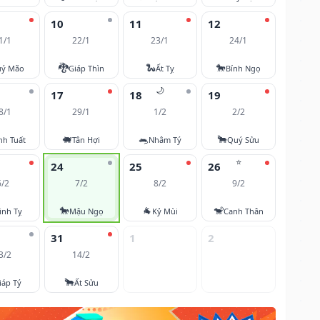
10
11
12
1/1
22/1
23/1
24/1
🐉
🐍
🐎
ý Mão
Giáp Thìn
Ất Tỵ
Bính Ngọ
🌙
17
18
19
8/1
29/1
1/2
2/2
🐖
🐀
🐂
nh Tuất
Tân Hợi
Nhâm Tý
Quý Sửu
⭐
24
25
26
6/2
7/2
8/2
9/2
🐎
🐐
🐒
inh Tỵ
Mậu Ngọ
Kỷ Mùi
Canh Thân
31
1
2
3/2
14/2
🐂
iáp Tý
Ất Sửu