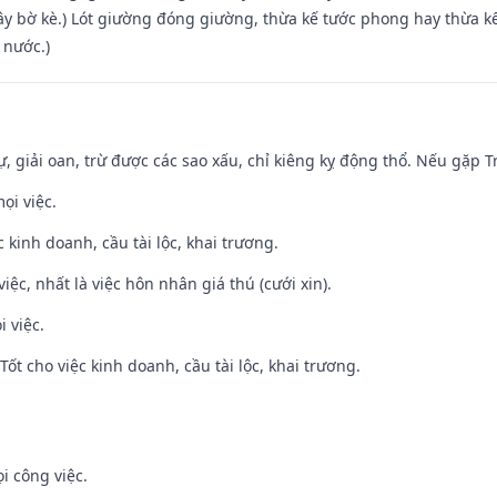
xây bờ kè.) Lót giường đóng giường, thừa kế tước phong hay thừa k
 nước.)
tự, giải oan, trừ được các sao xấu, chỉ kiêng kỵ động thổ. Nếu gặp Tr
ọi việc.
ệc kinh doanh, cầu tài lộc, khai trương.
việc, nhất là việc hôn nhân giá thú (cưới xin).
i việc.
ốt cho việc kinh doanh, cầu tài lộc, khai trương.
i công việc.