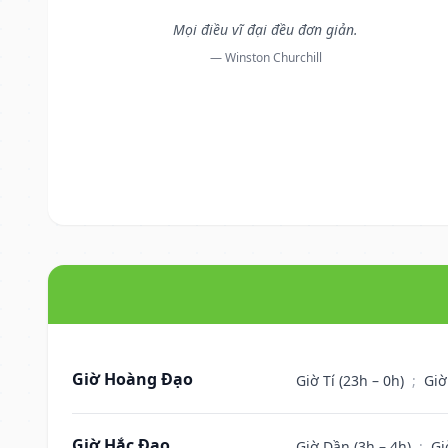
Mọi điều vĩ đại đều đơn giản.
— Winston Churchill
Giờ Hoàng Đạo
Giờ Tí (23h – 0h)
;
Giờ
Giờ Hắc Đạo
Giờ Dần (3h – 4h)
;
Gi