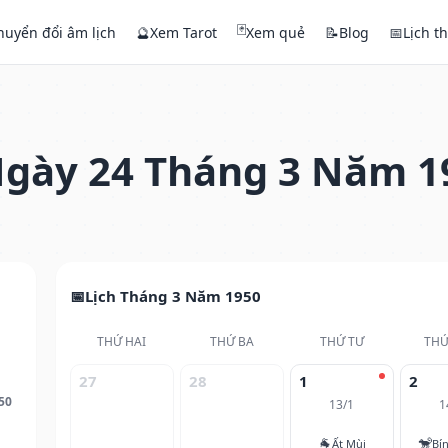
🃏
huyển đổi âm lịch
🔮
Xem Tarot
Xem quẻ
📝
Blog
📅
Lịch t
gày 24 Tháng 3 Năm 1
Lịch Tháng 3 Năm 1950
THỨ HAI
THỨ BA
THỨ TƯ
THỨ
27
28
1
2
50
13/1
1
🐐
🐒
Ất Mùi
Bí