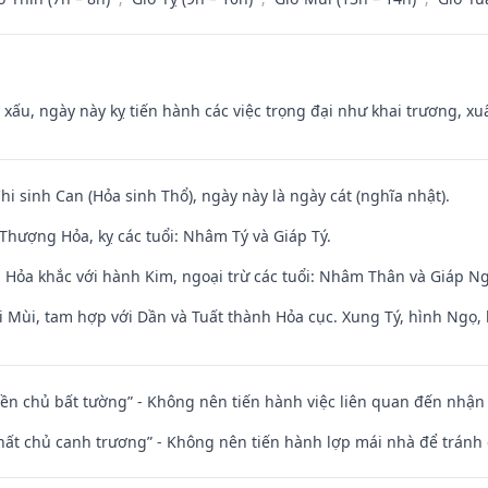
y xấu, ngày này kỵ tiến hành các việc trọng đại như khai trương, xuấ
Chi sinh Can (Hỏa sinh Thổ), ngày này là ngày cát (nghĩa nhật).
Thượng Hỏa, kỵ các tuổi: Nhâm Tý và Giáp Tý.
 Hỏa khắc với hành Kim, ngoại trừ các tuổi: Nhâm Thân và Giáp N
i Mùi, tam hợp với Dần và Tuất thành Hỏa cục. Xung Tý, hình Ngọ, 
điền chủ bất tường” - Không nên tiến hành việc liên quan đến nhậ
 thất chủ canh trương” - Không nên tiến hành lợp mái nhà để tránh 