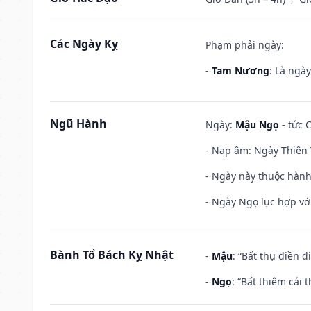
Các Ngày Kỵ
Phạm phải ngày:
-
Tam Nương
: Là ngà
Ngũ Hành
Ngày:
Mậu Ngọ
- tức 
- Nạp âm: Ngày Thiên 
- Ngày này thuộc hành
- Ngày Ngọ lục hợp vớ
Bành Tổ Bách Kỵ Nhật
-
Mậu
: “Bất thụ điền 
-
Ngọ
: “Bất thiêm cái