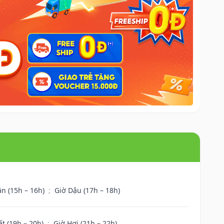
ân (15h – 16h)
;
Giờ Dậu (17h – 18h)
ất (19h – 20h)
;
Giờ Hợi (21h – 22h)