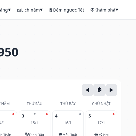
háng
📖
Lịch năm
🧧
Đếm ngược Tết
🧭
Khám phá
▼
▼
▼
950
 NĂM
THỨ SÁU
THỨ BẢY
CHỦ NHẬT
⭐
3
4
5
4/1
15/1
16/1
17/1
🐓
🐕
🐖
nh Thân
Đinh Dậu
Mậu Tuất
Kỷ Hợi