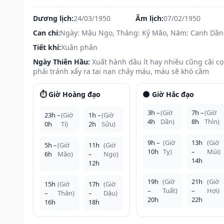
Dương lịch:
24/03/1950
Âm lịch:
07/02/1950
Can chi:
Ngày: Mậu Ngọ, Tháng: Kỷ Mão, Năm: Canh Dần
Tiết khí:
Xuân phân
Ngày Thiên Hầu:
Xuất hành dầu ít hay nhiều cũng cãi cọ
phải tránh xẩy ra tai nạn chảy máu, máu sẽ khó cầm
⏱️ Giờ Hoàng đạo
🌑 Giờ Hắc đạo
3h –
(Giờ
7h –
(Giờ
23h –
(Giờ
1h –
(Giờ
4h
Dần)
8h
Thìn)
0h
Tí)
2h
Sửu)
9h –
(Giờ
13h
(Giờ
5h –
(Giờ
11h
(Giờ
10h
Tỵ)
–
Mùi)
6h
Mão)
–
Ngọ)
14h
12h
19h
(Giờ
21h
(Giờ
15h
(Giờ
17h
(Giờ
–
Tuất)
–
Hợi)
–
Thân)
–
Dậu)
20h
22h
16h
18h