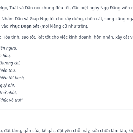
i Ngọ, Tuất và Dần nói chung đều tốt, đặc biệt ngày Ngọ Đăng viên r
n, Nhâm Dần và Giáp Ngọ tốt cho xây dựng, chôn cất, song cũng ng
m vào
Phục Đoạn Sát
(mọi kiêng cữ như trên).
: Hỏa tinh, sao tốt. Rất tốt cho việc kinh doanh, hôn nhân, xây cất v
điền ngưu,
n hầu,
thượng chỉ,
hiên thu.
iêu tài bạch,
quý nhi.
thử nhật,
húc vô ưu!”
o, đặt táng, gắn cửa, kê gác, đặt yên chỗ máy, sửa chữa làm tàu, kh