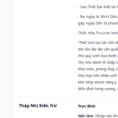
- Sao Thất Đại Kiết tạ
- Ba ngày là: Bính Dầ
gặp ngày Dần là phạ
Thất: Hỏa Trư (con lợn)
“Thất tinh tạo tác tiến 
Nhi tôn đại đại cận quâ
Phú quý vinh hoa thiên 
Thọ như Bành tổ nhập t
Khai môn, phóng thủy ch
Hòa hợp hôn nhân sinh 
Mai táng nhược năng y 
Môn đình hưng vượng, P
Thập Nhị Kiến Trừ
Trực Bình
Nên làm
: Nhập vào kh