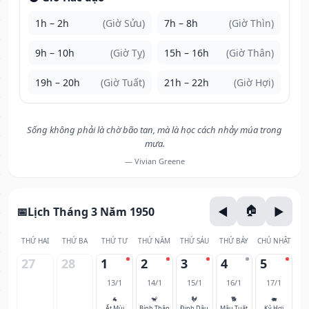
1h – 2h
(Giờ Sửu)
7h – 8h
(Giờ Thìn)
9h – 10h
(Giờ Tỵ)
15h – 16h
(Giờ Thân)
19h – 20h
(Giờ Tuất)
21h – 22h
(Giờ Hợi)
Sống không phải là chờ bão tan, mà là học cách nhảy múa trong
mưa.
— Vivian Greene
Lịch Tháng 3 Năm 1950
THỨ HAI
THỨ BA
THỨ TƯ
THỨ NĂM
THỨ SÁU
THỨ BẢY
CHỦ NHẬT
27
28
1
2
3
4
5
13/1
14/1
15/1
16/1
17/1
🐐
🐒
🐓
🐕
🐖
Ất Mùi
Bính Thân
Đinh Dậu
Mậu Tuất
Kỷ Hợi