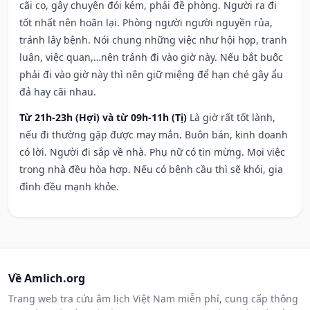
cãi cọ, gây chuyện đói kém, phải đề phòng. Người ra đi
tốt nhất nên hoãn lại. Phòng người người nguyền rủa,
tránh lây bệnh. Nói chung những việc như hội họp, tranh
luận, việc quan,…nên tránh đi vào giờ này. Nếu bắt buộc
phải đi vào giờ này thì nên giữ miệng để hạn ché gây ẩu
đả hay cãi nhau.
Từ 21h-23h (Hợi) và từ 09h-11h (Tị)
Là giờ rất tốt lành,
nếu đi thường gặp được may mắn. Buôn bán, kinh doanh
có lời. Người đi sắp về nhà. Phụ nữ có tin mừng. Mọi việc
trong nhà đều hòa hợp. Nếu có bệnh cầu thì sẽ khỏi, gia
đình đều mạnh khỏe.
Về Amlich.org
Trang web tra cứu âm lịch Việt Nam miễn phí, cung cấp thông