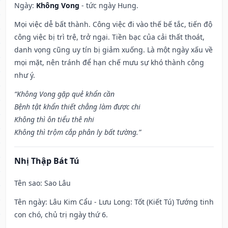
Ngày:
Không Vong
- tức ngày Hung.
Mọi việc dễ bất thành. Công việc đi vào thế bế tắc, tiến độ
công việc bị trì trệ, trở ngại. Tiền bạc của cải thất thoát,
danh vọng cũng uy tín bị giảm xuống. Là một ngày xấu về
mọi mặt, nên tránh để hạn chế mưu sự khó thành công
như ý.
“Không Vong gặp quẻ khẩn cần
Bệnh tật khẩn thiết chẳng làm được chi
Không thì ôn tiểu thê nhi
Không thì trộm cắp phân ly bất tường.”
Nhị Thập Bát Tú
Tên sao
: Sao Lâu
Tên ngày
: Lâu Kim Cẩu - Lưu Long: Tốt (Kiết Tú) Tướng tinh
con chó, chủ trị ngày thứ 6.