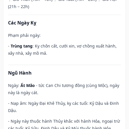
(21h – 22h)
Các Ngày Kỵ
Phạm phải ngày:
-
Trùng tang
: Kỵ chôn cất, cưới xin, vợ chồng xuất hành,
xây nhà, xây mồ mả.
Ngũ Hành
Ngày:
Ất Mão
- tức Can Chi tương đồng (cùng Mộc), ngày
này là ngày cát.
- Nạp âm: Ngày Đại Khê Thủy, kỵ các tuổi: Kỷ Dậu và Đinh
Dậu.
- Ngày này thuộc hành Thủy khắc với hành Hỏa, ngoại trừ
các tuổi: Kỷ Sửu, Đinh Dậu và Kỷ Mùi thuộc hành Hỏa