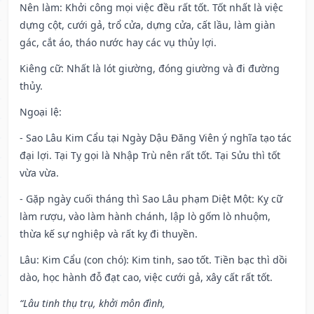
Nên làm
: Khởi công mọi việc đều rất tốt. Tốt nhất là việc
dựng cột, cưới gả, trổ cửa, dựng cửa, cất lầu, làm giàn
gác, cắt áo, tháo nước hay các vụ thủy lợi.
Kiêng cữ
: Nhất là lót giường, đóng giường và đi đường
thủy.
Ngoại lệ
:
- Sao Lâu Kim Cẩu tại Ngày Dậu Đăng Viên ý nghĩa tạo tác
đại lợi. Tại Tỵ gọi là Nhập Trù nên rất tốt. Tại Sửu thì tốt
vừa vừa.
- Gặp ngày cuối tháng thì Sao Lâu phạm Diệt Một: Kỵ cữ
làm rượu, vào làm hành chánh, lập lò gốm lò nhuộm,
thừa kế sự nghiệp và rất kỵ đi thuyền.
Lâu: Kim Cẩu (con chó): Kim tinh, sao tốt. Tiền bạc thì dồi
dào, học hành đỗ đạt cao, việc cưới gả, xây cất rất tốt.
“Lâu tinh thụ trụ, khởi môn đình,