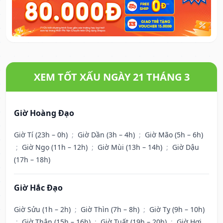
XEM TỐT XẤU NGÀY 21 THÁNG 3
Giờ Hoàng Đạo
Giờ Tí (23h – 0h)
;
Giờ Dần (3h – 4h)
;
Giờ Mão (5h – 6h)
;
Giờ Ngọ (11h – 12h)
;
Giờ Mùi (13h – 14h)
;
Giờ Dậu
(17h – 18h)
Giờ Hắc Đạo
Giờ Sửu (1h – 2h)
;
Giờ Thìn (7h – 8h)
;
Giờ Tỵ (9h – 10h)
;
Giờ Thân (15h – 16h)
;
Giờ Tuất (19h – 20h)
;
Giờ Hợi