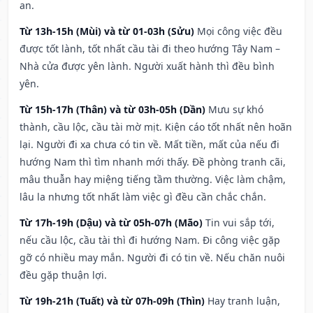
an.
Từ 13h-15h (Mùi) và từ 01-03h (Sửu)
Mọi công việc đều
được tốt lành, tốt nhất cầu tài đi theo hướng Tây Nam –
Nhà cửa được yên lành. Người xuất hành thì đều bình
yên.
Từ 15h-17h (Thân) và từ 03h-05h (Dần)
Mưu sự khó
thành, cầu lộc, cầu tài mờ mịt. Kiện cáo tốt nhất nên hoãn
lại. Người đi xa chưa có tin về. Mất tiền, mất của nếu đi
hướng Nam thì tìm nhanh mới thấy. Đề phòng tranh cãi,
mâu thuẫn hay miệng tiếng tầm thường. Việc làm chậm,
lâu la nhưng tốt nhất làm việc gì đều cần chắc chắn.
Từ 17h-19h (Dậu) và từ 05h-07h (Mão)
Tin vui sắp tới,
nếu cầu lộc, cầu tài thì đi hướng Nam. Đi công việc gặp
gỡ có nhiều may mắn. Người đi có tin về. Nếu chăn nuôi
đều gặp thuận lợi.
Từ 19h-21h (Tuất) và từ 07h-09h (Thìn)
Hay tranh luận,