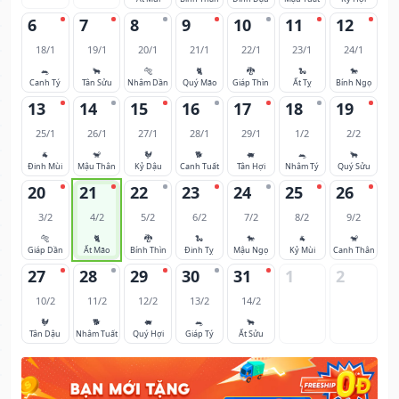
6
7
8
9
10
11
12
18/1
19/1
20/1
21/1
22/1
23/1
24/1
🐀
🐂
🐅
🐈
🐉
🐍
🐎
Canh Tý
Tân Sửu
Nhâm Dần
Quý Mão
Giáp Thìn
Ất Tỵ
Bính Ngọ
13
14
15
16
17
18
19
25/1
26/1
27/1
28/1
29/1
1/2
2/2
🐐
🐒
🐓
🐕
🐖
🐀
🐂
Đinh Mùi
Mậu Thân
Kỷ Dậu
Canh Tuất
Tân Hợi
Nhâm Tý
Quý Sửu
20
21
22
23
24
25
26
3/2
4/2
5/2
6/2
7/2
8/2
9/2
🐅
🐈
🐉
🐍
🐎
🐐
🐒
Giáp Dần
Ất Mão
Bính Thìn
Đinh Tỵ
Mậu Ngọ
Kỷ Mùi
Canh Thân
27
28
29
30
31
1
2
10/2
11/2
12/2
13/2
14/2
🐓
🐕
🐖
🐀
🐂
Tân Dậu
Nhâm Tuất
Quý Hợi
Giáp Tý
Ất Sửu