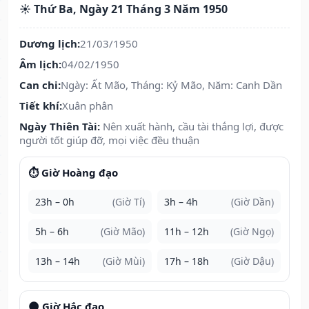
☀️ Thứ Ba, Ngày 21 Tháng 3 Năm 1950
Dương lịch:
21/03/1950
Âm lịch:
04/02/1950
Can chi:
Ngày: Ất Mão, Tháng: Kỷ Mão, Năm: Canh Dần
Tiết khí:
Xuân phân
Ngày Thiên Tài:
Nên xuất hành, cầu tài thắng lợi, được
người tốt giúp đỡ, mọi việc đều thuận
⏱️ Giờ Hoàng đạo
23h – 0h
(Giờ Tí)
3h – 4h
(Giờ Dần)
5h – 6h
(Giờ Mão)
11h – 12h
(Giờ Ngọ)
13h – 14h
(Giờ Mùi)
17h – 18h
(Giờ Dậu)
🌑 Giờ Hắc đạo