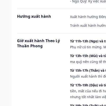
- Ngũ Quỹ: Kỵ việc xuấ
Hướng xuất hành
Xuất hành hướng Đông
Tránh xuất hành hướn
Giờ xuất hành Theo Lý
Từ 11h-13h (Ngọ) và t
Thuần Phong
Phụ nữ có tin mừng. M
Từ 13h-15h (Mùi) và t
ma quỷ nên cúng tế th
Từ 15h-17h (Thân) và 
Người xuất hành thì đ
Từ 17h-19h (Dậu) và 
tiền, mất của nếu đi 
nhưng tốt nhất làm vi
Từ 19h-21h (Tuất) và 