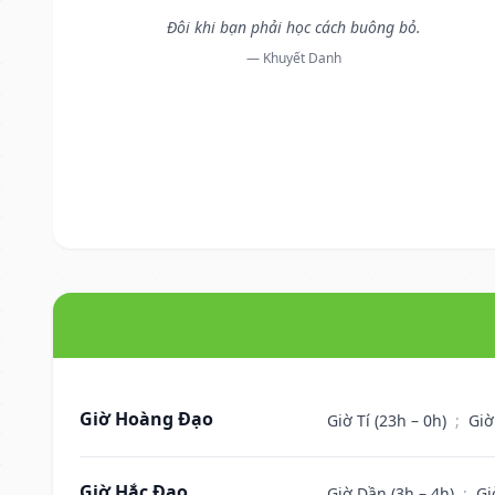
Đôi khi bạn phải học cách buông bỏ.
— Khuyết Danh
Giờ Hoàng Đạo
Giờ Tí (23h – 0h)
;
Giờ
Giờ Hắc Đạo
Giờ Dần (3h – 4h)
;
Gi