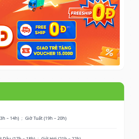
13h – 14h)
;
Giờ Tuất (19h – 20h)
ờ Dậu (17h – 18h)
;
Giờ Hợi (21h – 22h)