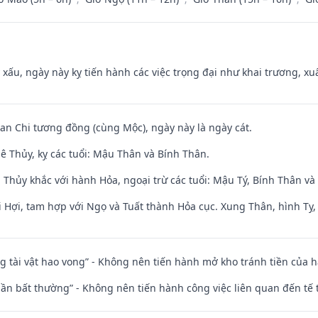
y xấu, ngày này kỵ tiến hành các việc trọng đại như khai trương, xuấ
Can Chi tương đồng (cùng Mộc), ngày này là ngày cát.
ê Thủy, kỵ các tuổi: Mậu Thân và Bính Thân.
 Thủy khắc với hành Hỏa, ngoại trừ các tuổi: Mậu Tý, Bính Thân 
 Hợi, tam hợp với Ngọ và Tuất thành Hỏa cục. Xung Thân, hình Tỵ, 
ng tài vật hao vong” - Không nên tiến hành mở kho tránh tiền của 
 thần bất thường” - Không nên tiến hành công việc liên quan đến t