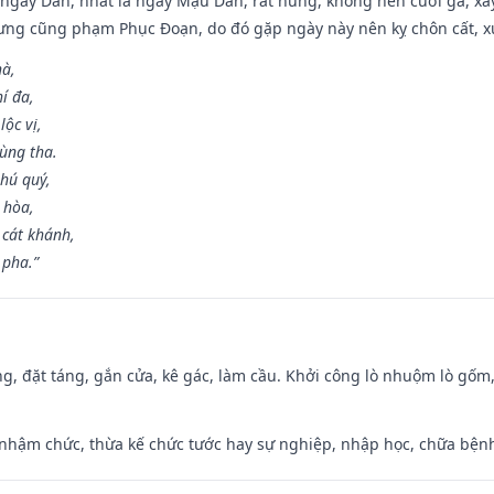
ại ngày Dần, nhất là ngày Mậu Dần, rất hung, không nên cưới gả, x
ưng cũng phạm Phục Đoạn, do đó gặp ngày này nên kỵ chôn cất, xuấ
hà,
í đa,
ộc vị,
ùng tha.
hú quý,
 hòa,
 cát khánh,
 pha.”
ng, đặt táng, gắn cửa, kê gác, làm cầu. Khởi công lò nhuộm lò gốm,
 nhậm chức, thừa kế chức tước hay sự nghiệp, nhập học, chữa bện