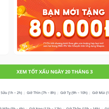
XEM TỐT XẤU NGÀY 20 THÁNG 3
 Sửu (1h – 2h)
;
Giờ Thìn (7h – 8h)
;
Giờ Tỵ (9h – 10h)
;
Giờ Mùi (
ờ Mão (5h – 6h)
;
Giờ Ngọ (11h – 12h)
;
Giờ Thân (15h – 16h)
;
Gi