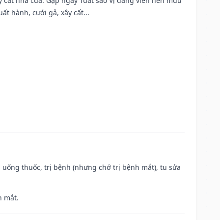
ây cất nhà cửa. Gặp ngày Tuất sao Vị đăng viên nên mưu
t hành, cưới gả, xây cất...
 uống thuốc, trị bệnh (nhưng chớ trị bệnh mắt), tu sửa
h mắt.