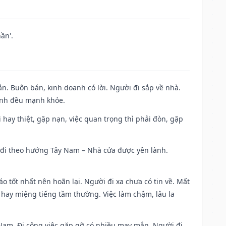
ần'.
n. Buôn bán, kinh doanh có lời. Người đi sắp về nhà.
đình đều mạnh khỏe.
đi hay thiệt, gặp nạn, việc quan trọng thì phải đòn, gặp
ài đi theo hướng Tây Nam – Nhà cửa được yên lành.
áo tốt nhất nên hoãn lại. Người đi xa chưa có tin về. Mất
 hay miệng tiếng tầm thường. Việc làm chậm, lâu la
ng Nam. Đi công việc gặp gỡ có nhiều may mắn. Người đi