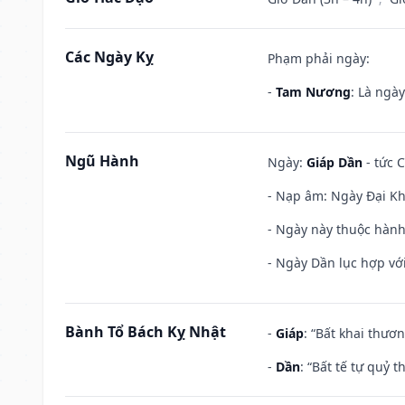
Các Ngày Kỵ
Phạm phải ngày:
-
Tam Nương
: Là ngà
Ngũ Hành
Ngày:
Giáp Dần
- tức 
- Nạp âm: Ngày Đại Kh
- Ngày này thuộc hành
- Ngày Dần lục hợp với
Bành Tổ Bách Kỵ Nhật
-
Giáp
: “Bất khai thươ
-
Dần
: “Bất tế tự quỷ