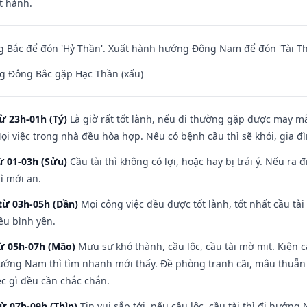
t hành.
 Bắc để đón 'Hỷ Thần'. Xuất hành hướng Đông Nam để đón 'Tài Th
g Đông Bắc gặp Hạc Thần (xấu)
ừ 23h-01h (Tý)
Là giờ rất tốt lành, nếu đi thường gặp được may mắ
ọi việc trong nhà đều hòa hợp. Nếu có bệnh cầu thì sẽ khỏi, gia 
ừ 01-03h (Sửu)
Cầu tài thì không có lợi, hoặc hay bị trái ý. Nếu ra 
ì mới an.
từ 03h-05h (Dần)
Mọi công việc đều được tốt lành, tốt nhất cầu t
ều bình yên.
từ 05h-07h (Mão)
Mưu sự khó thành, cầu lộc, cầu tài mờ mịt. Kiện c
hướng Nam thì tìm nhanh mới thấy. Đề phòng tranh cãi, mâu thuẫn
ệc gì đều cần chắc chắn.
từ 07h-09h (Thìn)
Tin vui sắp tới, nếu cầu lộc, cầu tài thì đi hướ