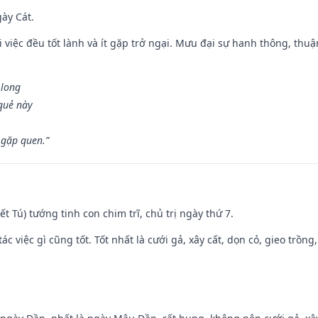
gày Cát.
 việc đều tốt lành và ít gặp trở ngại. Mưu đại sự hanh thông, thuậ
 long
 quẻ này
 gặp quen.”
Kiết Tú) tướng tinh con chim trĩ, chủ trị ngày thứ 7.
tác việc gì cũng tốt. Tốt nhất là cưới gả, xây cất, dọn cỏ, gieo trồng,