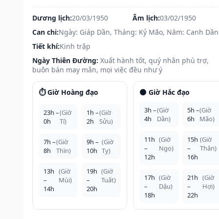
Dương lịch:
20/03/1950
Âm lịch:
03/02/1950
Can chi:
Ngày: Giáp Dần, Tháng: Kỷ Mão, Năm: Canh Dần
Tiết khí:
Kinh trập
Ngày Thiên Đường:
Xuất hành tốt, quý nhân phù trợ,
buôn bán may mắn, mọi việc đều như ý
⏱️ Giờ Hoàng đạo
🌑 Giờ Hắc đạo
3h –
(Giờ
5h –
(Giờ
23h –
(Giờ
1h –
(Giờ
4h
Dần)
6h
Mão)
0h
Tí)
2h
Sửu)
11h
(Giờ
15h
(Giờ
7h –
(Giờ
9h –
(Giờ
–
Ngọ)
–
Thân)
8h
Thìn)
10h
Tỵ)
12h
16h
13h
(Giờ
19h
(Giờ
17h
(Giờ
21h
(Giờ
–
Mùi)
–
Tuất)
–
Dậu)
–
Hợi)
14h
20h
18h
22h