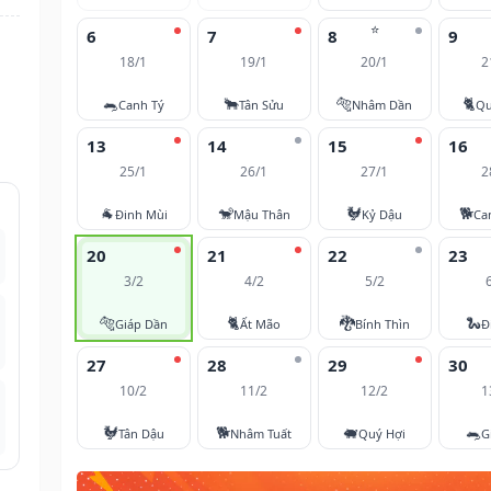
⭐
6
7
8
9
18/1
19/1
20/1
2
🐀
🐂
🐅
🐈
Canh Tý
Tân Sửu
Nhâm Dần
Qu
13
14
15
16
25/1
26/1
27/1
2
🐐
🐒
🐓
🐕
Đinh Mùi
Mậu Thân
Kỷ Dậu
Ca
20
21
22
23
3/2
4/2
5/2
🐅
🐈
🐉
🐍
Giáp Dần
Ất Mão
Bính Thìn
Đ
27
28
29
30
10/2
11/2
12/2
1
🐓
🐕
🐖
🐀
Tân Dậu
Nhâm Tuất
Quý Hợi
G