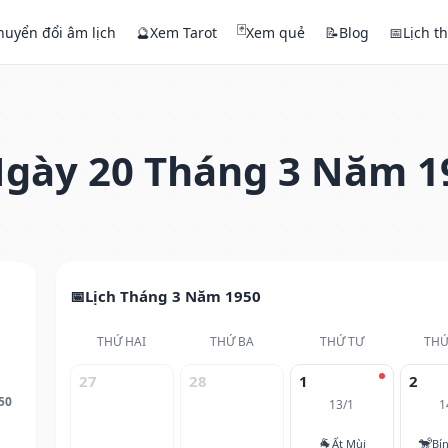
🃏
huyển đổi âm lịch
🔮
Xem Tarot
Xem quẻ
📝
Blog
📅
Lịch t
gày 20 Tháng 3 Năm 1
Lịch Tháng 3 Năm 1950
THỨ HAI
THỨ BA
THỨ TƯ
THỨ
27
28
1
2
50
13/1
1
🐐
🐒
Ất Mùi
Bí