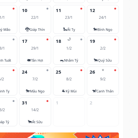
10
11
12
1/1
22/1
23/1
24/1
🐉
🐍
🐎
ý Mão
Giáp Thìn
Ất Tỵ
Bính Ngọ
🌙
17
18
19
8/1
29/1
1/2
2/2
🐖
🐀
🐂
nh Tuất
Tân Hợi
Nhâm Tý
Quý Sửu
⭐
24
25
26
6/2
7/2
8/2
9/2
🐎
🐐
🐒
inh Tỵ
Mậu Ngọ
Kỷ Mùi
Canh Thân
31
1
2
3/2
14/2
🐂
iáp Tý
Ất Sửu