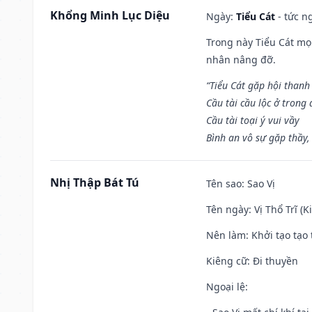
Khổng Minh Lục Diệu
Ngày:
Tiểu Cát
- tức n
Trong này Tiểu Cát mọi
nhân nâng đỡ.
“Tiểu Cát gặp hội thanh
Cầu tài cầu lộc ở trong
Cầu tài toại ý vui vầy
Bình an vô sự gặp thầy,
Nhị Thập Bát Tú
Tên sao
: Sao Vị
Tên ngày
: Vị Thổ Trĩ (
Nên làm
: Khởi tạo tạo 
Kiêng cữ
: Đi thuyền
Ngoại lệ
: