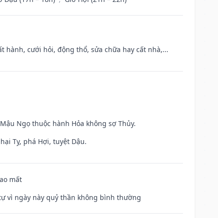
t hành, cưới hỏi, động thổ, sửa chữa hay cất nhà,...
và Mậu Ngọ thuộc hành Hỏa không sợ Thủy.
hại Tỵ, phá Hợi, tuyệt Dậu.
hao mất
ế tự vì ngày này quỷ thần không bình thường