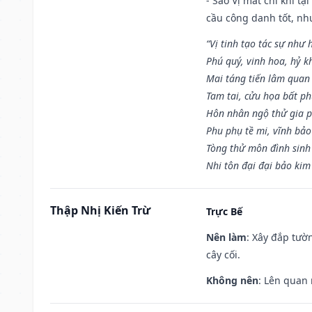
- Sao Vị mất chí khí t
cầu công danh tốt, nh
“Vị tinh tạo tác sự như 
Phú quý, vinh hoa, hỷ kh
Mai táng tiến lâm quan l
Tam tai, cửu họa bất ph
Hôn nhân ngộ thử gia p
Phu phụ tề mi, vĩnh bảo
Tòng thử môn đình sinh
Nhi tôn đại đại bảo kim
Thập Nhị Kiến Trừ
Trực Bế
Nên làm
: Xây đắp tườ
cây cối.
Không nên
: Lên quan