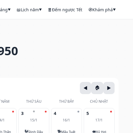
háng
📖
Lịch năm
🧧
Đếm ngược Tết
🧭
Khám phá
▼
▼
▼
950
 NĂM
THỨ SÁU
THỨ BẢY
CHỦ NHẬT
⭐
3
4
5
4/1
15/1
16/1
17/1
🐓
🐕
🐖
nh Thân
Đinh Dậu
Mậu Tuất
Kỷ Hợi