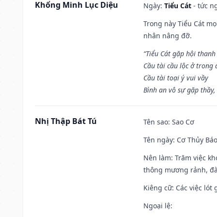
Khổng Minh Lục Diệu
Ngày:
Tiểu Cát
- tức n
Trong này Tiểu Cát mọi
nhân nâng đỡ.
“Tiểu Cát gặp hội thanh
Cầu tài cầu lộc ở trong
Cầu tài toại ý vui vầy
Bình an vô sự gặp thầy,
Nhị Thập Bát Tú
Tên sao
: Sao Cơ
Tên ngày
: Cơ Thủy Báo
Nên làm
: Trăm việc kh
thông mương rảnh, đào
Kiêng cữ
: Các việc ló
Ngoại lệ
: