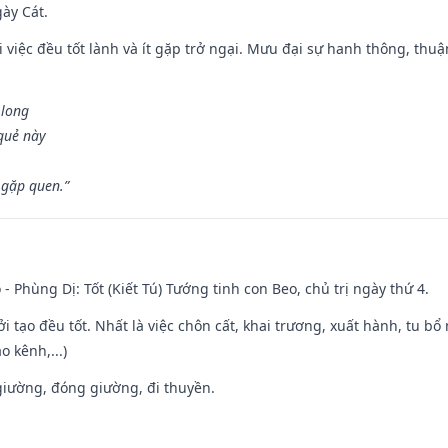
gày Cát.
 việc đều tốt lành và ít gặp trở ngại. Mưu đại sự hanh thông, thuậ
 long
 quẻ này
 gặp quen.”
 - Phùng Dị: Tốt (Kiết Tú) Tướng tinh con Beo, chủ trị ngày thứ 4.
ởi tạo đều tốt. Nhất là việc chôn cất, khai trương, xuất hành, tu bổ
 kênh,...)
t giường, đóng giường, đi thuyền.