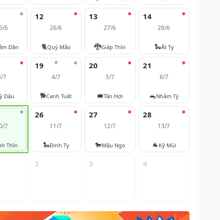
12
13
14
5/6
26/6
27/6
28/6
🐈
🐉
🐍
âm Dần
Quý Mão
Giáp Thìn
Ất Tỵ
⭐
19
20
21
3/7
4/7
5/7
6/7
🐕
🐖
🐀
ỷ Dậu
Canh Tuất
Tân Hợi
Nhâm Tý
26
27
28
0/7
11/7
12/7
13/7
🐍
🐎
🐐
nh Thìn
Đinh Tỵ
Mậu Ngọ
Kỷ Mùi
2
3
4