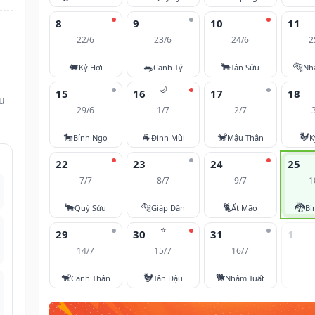
8
9
10
11
22/6
23/6
24/6
2
🐖
🐀
🐂
🐅
Kỷ Hợi
Canh Tý
Tân Sửu
Nh
🌙
15
16
17
18
ều
29/6
1/7
2/7
🐎
🐐
🐒
🐓
Bính Ngọ
Đinh Mùi
Mậu Thân
K
22
23
24
25
7/7
8/7
9/7
1
🐂
🐅
🐈
🐉
Quý Sửu
Giáp Dần
Ất Mão
Bí
⭐
29
30
31
1
14/7
15/7
16/7
🐒
🐓
🐕
Canh Thân
Tân Dậu
Nhâm Tuất