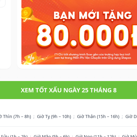
XEM TỐT XẤU NGÀY 25 THÁNG 8
ờ Thìn (7h – 8h)
;
Giờ Tỵ (9h – 10h)
;
Giờ Thân (15h – 16h)
;
Giờ D
 Sửu (1h – 2h)
;
Giờ Mão (5h – 6h)
;
Giờ Ngọ (11h – 12h)
;
Giờ Mù