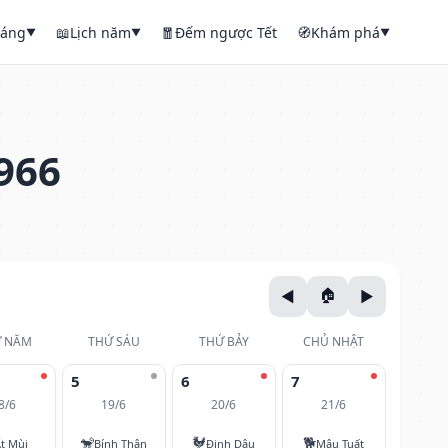
háng
📖
Lịch năm
🧧
Đếm ngược Tết
🧭
Khám phá
▼
▼
▼
966
 NĂM
THỨ SÁU
THỨ BẢY
CHỦ NHẬT
5
6
7
8/6
19/6
20/6
21/6
🐒
🐓
🐕
t Mùi
Bính Thân
Đinh Dậu
Mậu Tuất