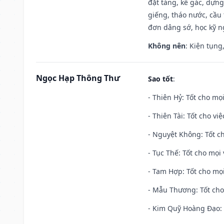
đặt táng, kê gác, dựng
giếng, tháo nước, cầu 
đơn dâng sớ, học kỹ ng
Không nên
: Kiện tụng
Ngọc Hạp Thông Thư
Sao tốt
:
- Thiên Hỷ: Tốt cho mọi
- Thiên Tài: Tốt cho vi
- Nguyệt Không: Tốt c
- Tục Thế: Tốt cho mọi 
- Tam Hợp: Tốt cho mọi
- Mẫu Thương: Tốt cho 
- Kim Quỹ Hoàng Đạo: T