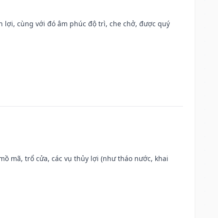
n lợi, cùng với đó âm phúc độ trì, che chở, được quý
 mồ mã, trổ cửa, các vụ thủy lợi (như tháo nước, khai