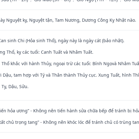
 Nguyệt kỵ, Nguyệt tận, Tam Nương, Dương Công Kỵ Nhật nào.
Can sinh Chi (Hỏa sinh Thổ), ngày này là ngày cát (bảo nhật).
ng Thổ, kỵ các tuổi: Canh Tuất và Nhâm Tuất.
 Thổ khắc với hành Thủy, ngoại trừ các tuổi: Bính Ngọvà Nhâm Tu
i Dậu, tam hợp với Tý và Thân thành Thủy cục. Xung Tuất, hình Thì
 Tỵ, Dậu, Sửu.
t kiến hỏa ương” - Không nên tiến hành sửa chữa bếp để tránh bị hỏa
 tất chủ trọng tang” - Không nên khóc lóc để tránh chủ có trùng ta