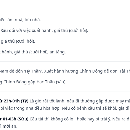
việc làm nhà, lợp nhà.
ấu đối với việc xuất hành, giá thú (cưới hỏi).
 giá thú (cưới hỏi).
 hành, giá thú (cưới hỏi), an táng.
am để đón 'Hỷ Thần'. Xuất hành hướng Chính Đông để đón 'Tài Th
g Chính Đông gặp Hạc Thần (xấu)
ừ 23h-01h (Tý)
Là giờ rất tốt lành, nếu đi thường gặp được may mắ
ọi việc trong nhà đều hòa hợp. Nếu có bệnh cầu thì sẽ khỏi, gia 
ừ 01-03h (Sửu)
Cầu tài thì không có lợi, hoặc hay bị trái ý. Nếu ra 
ì mới an.