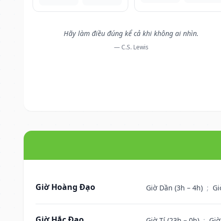
Hãy làm điều đúng kể cả khi không ai nhìn.
— C.S. Lewis
Giờ Hoàng Đạo
Giờ Dần (3h – 4h)
;
Gi
Giờ Hắc Đạo
Giờ Tí (23h – 0h)
;
Giờ