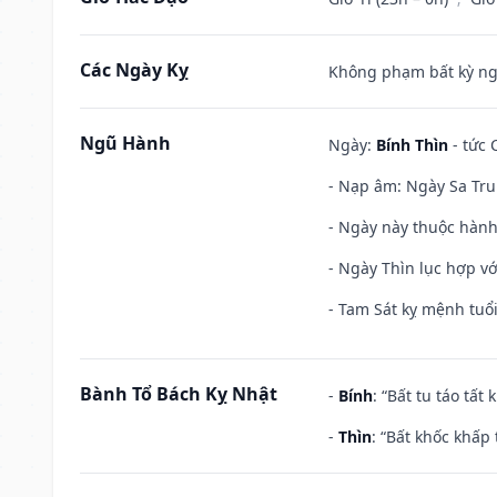
Các Ngày Kỵ
Không phạm bất kỳ ngày
Ngũ Hành
Ngày:
Bính Thìn
- tức 
- Nạp âm: Ngày Sa Tru
- Ngày này thuộc hành
- Ngày Thìn lục hợp vớ
- Tam Sát kỵ mệnh tuổi
Bành Tổ Bách Kỵ Nhật
-
Bính
: “Bất tu táo tấ
-
Thìn
: “Bất khốc khấp