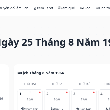
🃏
huyển đổi âm lịch
🔮
Xem Tarot
Xem quẻ
📝
Blog
📅
Lịch t
gày 25 Tháng 8 Năm 1
Lịch Tháng 8 Năm 1966
THỨ HAI
THỨ BA
THỨ TƯ
THỨ
🌕
1
2
3
4
66
15/6
16/6
17/6
1
🐉
🐍
🐎
🐐
Nhâm Thìn
Quý Tỵ
Giáp Ngọ
Ấ