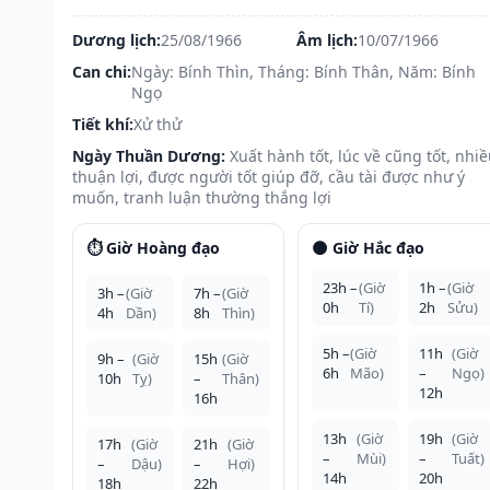
Dương lịch:
25/08/1966
Âm lịch:
10/07/1966
Can chi:
Ngày: Bính Thìn, Tháng: Bính Thân, Năm: Bính
Ngọ
Tiết khí:
Xử thử
Ngày Thuần Dương:
Xuất hành tốt, lúc về cũng tốt, nhi
thuận lợi, được người tốt giúp đỡ, cầu tài được như ý
muốn, tranh luận thường thắng lợi
⏱️ Giờ Hoàng đạo
🌑 Giờ Hắc đạo
23h –
(Giờ
1h –
(Giờ
3h –
(Giờ
7h –
(Giờ
0h
Tí)
2h
Sửu)
4h
Dần)
8h
Thìn)
5h –
(Giờ
11h
(Giờ
9h –
(Giờ
15h
(Giờ
6h
Mão)
–
Ngọ)
10h
Tỵ)
–
Thân)
12h
16h
13h
(Giờ
19h
(Giờ
17h
(Giờ
21h
(Giờ
–
Mùi)
–
Tuất)
–
Dậu)
–
Hợi)
14h
20h
18h
22h