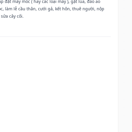
 đặt máy móc ( hay các loại máy ), gặt lúa, đào ao
, làm lễ cầu thân, cưới gả, kết hôn, thuê người, nộp
sửa cây cối.