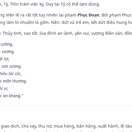
, Tý, Thìn trăm việc kỵ. Duy tại Tý có thể tạm dùng.
g Viên lẽ ra rất tốt tuy nhiên lại phạm
Phục Đoạn
. Bởi phạm Phục 
ông làm lò nhuộm lò gốm. Nên: dứt vú trẻ em, kết dứt điều hung hại
: Thủy tinh, sao tốt. Gia đình an lành, yên vui, vượng điền sản, đồ
o cường,
t xương,
t lợi,
 sơn cương.
iêu tài cốc,
ốc mãn thương.
c vị,
c an khang.”
, giao dịch, cho vay, thu nợ, mua hàng, bán hàng, xuất hành, đi tà