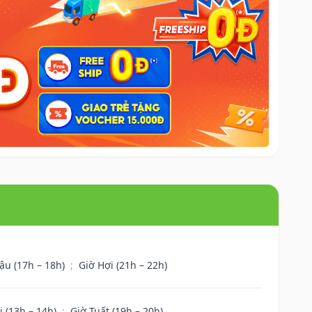
ậu (17h – 18h)
;
Giờ Hợi (21h – 22h)
i (13h – 14h)
;
Giờ Tuất (19h – 20h)