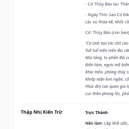
- Cơ Thủy Báo tại: Thân
- Ngày Thìn Sao Cơ Đăn
các vụ thừa kế, khởi c
Cơ: Thủy Báo (con beo)
“Cơ tinh tạo tác chủ ca
Tuế tuế niên niên đại cá
Mai táng, tu phần đại cá
Điền tàm, ngưu mã biến
Khai môn, phóng thủy ch
Khiếp mãn kim ngân, c
Phúc ấm cao quan gia lộ
Lục thân phong lộc, phú
Thập Nhị Kiến Trừ
Trực Thành
Nên làm
: Lập khế ước