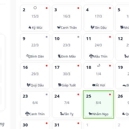
🌕
2
3
4
5
15/3
16/3
17/3
1
🐐
🐒
🐓
🐕
Kỷ Mùi
Canh Thân
Tân Dậu
Nh
9
10
11
12
22/3
23/3
24/3
2
🐅
🐈
🐉
🐍
Bính Dần
Đinh Mão
Mậu Thìn
🌙
16
17
18
19
29/3
30/3
1/4
🐓
🐕
🐖
🐀
Quý Dậu
Giáp Tuất
Ất Hợi
B
23
24
25
26
6/4
7/4
8/4
🐉
🐍
🐎
🐐
Canh Thìn
Tân Tỵ
Nhâm Ngọ
Q
ũng
30
31
1
2