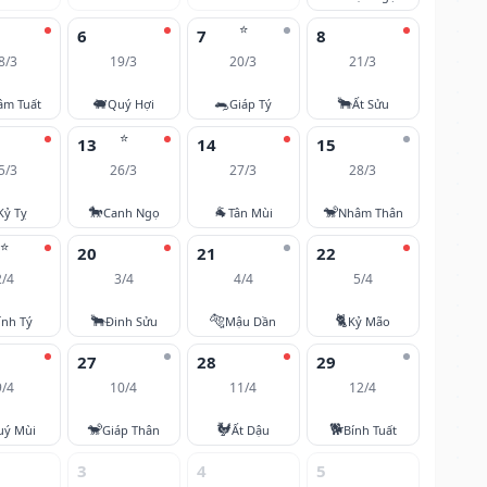
⭐
6
7
8
8/3
19/3
20/3
21/3
🐖
🐀
🐂
âm Tuất
Quý Hợi
Giáp Tý
Ất Sửu
⭐
13
14
15
5/3
26/3
27/3
28/3
🐎
🐐
🐒
Kỷ Tỵ
Canh Ngọ
Tân Mùi
Nhâm Thân
⭐
20
21
22
2/4
3/4
4/4
5/4
🐂
🐅
🐈
ính Tý
Đinh Sửu
Mậu Dần
Kỷ Mão
27
28
29
9/4
10/4
11/4
12/4
🐒
🐓
🐕
uý Mùi
Giáp Thân
Ất Dậu
Bính Tuất
3
4
5