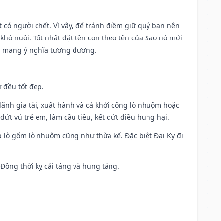
có người chết. Vì vậy, để tránh điềm giữ quý bạn nên
khó nuôi. Tốt nhất đặt tên con theo tên của Sao nó mới
g mang ý nghĩa tương đương.
 đều tốt đẹp.
ia lãnh gia tài, xuất hành và cả khởi công lò nhuộm hoặc
dứt vú trẻ em, làm cầu tiêu, kết dứt điều hung hại.
p lò gốm lò nhuộm cũng như thừa kế. Đặc biệt Đại Kỵ đi
. Đồng thời kỵ cải táng và hung táng.