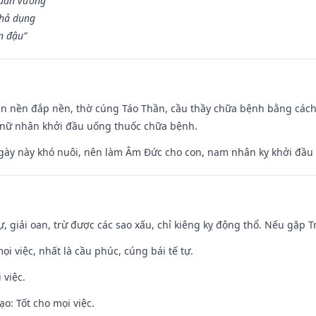
Quân vương
khả dụng
n đậu”
an nền đắp nền, thờ cúng Táo Thần, cầu thầy chữa bệnh bằng cách
 nữ nhân khởi đầu uống thuốc chữa bệnh.
gày này khó nuôi, nên làm Âm Đức cho con, nam nhân kỵ khởi đầu
tự, giải oan, trừ được các sao xấu, chỉ kiêng kỵ động thổ. Nếu gặp Tr
ọi việc, nhất là cầu phúc, cúng bái tế tự.
 việc.
o: Tốt cho mọi việc.