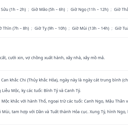
 Sửu (1h – 2h)
;
Giờ Mão (5h – 6h)
;
Giờ Ngọ (11h – 12h)
;
Giờ Th
ờ Thìn (7h – 8h)
;
Giờ Tỵ (9h – 10h)
;
Giờ Mùi (13h – 14h)
;
Giờ Tu
 cất, cưới xin, vợ chồng xuất hành, xây nhà, xây mồ mả.
 Can khắc Chi (Thủy khắc Hỏa), ngày này là ngày cát trung bình (ch
iễu Mộc, kỵ các tuổi: Bính Tý và Canh Tý.
 Mộc khắc với hành Thổ, ngoại trừ các tuổi: Canh Ngọ, Mậu Thân 
i Mùi, tam hợp với Dần và Tuất thành Hỏa cục. Xung Tý, hình Ngọ, 