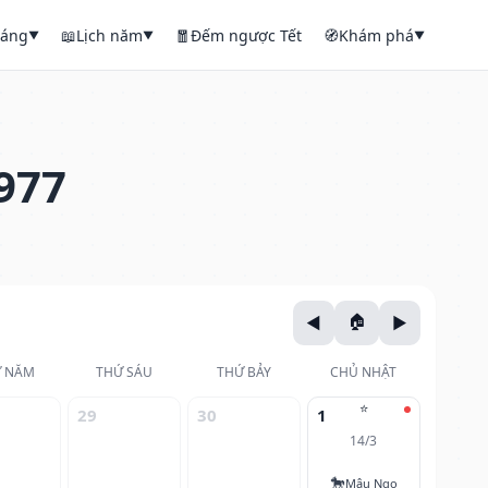
háng
📖
Lịch năm
🧧
Đếm ngược Tết
🧭
Khám phá
▼
▼
▼
977
 NĂM
THỨ SÁU
THỨ BẢY
CHỦ NHẬT
⭐
29
30
1
14/3
🐎
Mậu Ngọ