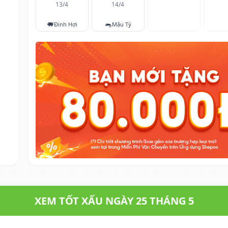
13/4
14/4
🐖
🐀
Đinh Hợi
Mậu Tý
XEM TỐT XẤU NGÀY 25 THÁNG 5