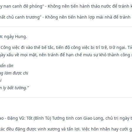
ủy nan canh đê phòng” - Không nên tiến hành tháo nước để tránh
 thất chủ canh trương” - Không nên tiến hành lợp mái nhà để tránh 
ức ngày Hung.
Công việc đi vào thế bế tắc, tiến độ công việc bị trì trệ, trở ngại. 
ày xấu về mọi mặt, nên tránh để hạn chế mưu sự khó thành công 
hẩn cần
ng làm được chi
i
 ly bất tường.”
ao - Đặng Vũ: Tốt (Bình Tú) Tướng tinh con Giao Long, chủ trị ngày 
o tác đều đặng được vinh xương và tấn lợi. Việc hôn nhân hay cưới 