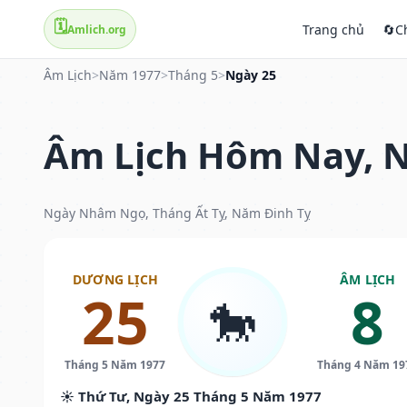
🗓️
Trang chủ
🔄
C
Amlich.org
Âm Lịch
>
Năm 1977
>
Tháng 5
>
Ngày 25
Âm Lịch Hôm Nay, N
Ngày Nhâm Ngọ, Tháng Ất Tỵ, Năm Đinh Tỵ
DƯƠNG LỊCH
ÂM LỊCH
25
8
🐎
Tháng 5 Năm 1977
Tháng 4 Năm 19
☀️ Thứ Tư, Ngày 25 Tháng 5 Năm 1977