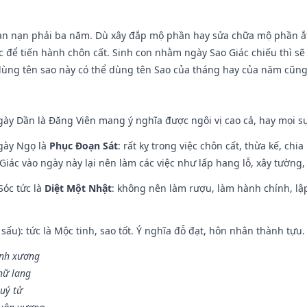
ạn nạn phải ba năm. Dù xây đắp mộ phần hay sửa chữa mộ phần ắt 
 để tiến hành chôn cất. Sinh con nhằm ngày Sao Giác chiếu thì sẽ 
dùng tên sao này có thể dùng tên Sao của tháng hay của năm cũn
gày Dần là Đăng Viên mang ý nghĩa được ngôi vị cao cả, hay mọi sự
ngày Ngọ là
Phục Đoạn Sát
: rất kỵ trong việc chôn cất, thừa kế, ch
Giác vào ngày này lại nên làm các việc như lấp hang lỗ, xây tường, 
Sóc tức là
Diệt Một Nhật
: không nên làm rượu, làm hành chính, lậ
 sấu): tức là Mộc tinh, sao tốt. Ý nghĩa đỗ đạt, hôn nhân thành tựu
vinh xương
 nữ lang
uý tử