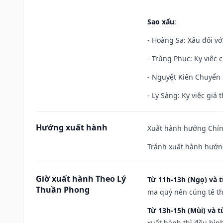
Sao xấu
:
- Hoàng Sa: Xấu đối vớ
- Trùng Phục: Kỵ việc c
- Nguyệt Kiến Chuyển S
- Ly Sàng: Kỵ việc giá t
Hướng xuất hành
Xuất hành hướng Chính
Tránh xuất hành hướng
Giờ xuất hành Theo Lý
Từ 11h-13h (Ngọ) và t
Thuần Phong
ma quỷ nên cúng tế th
Từ 13h-15h (Mùi) và t
xuất hành thì đều bìn