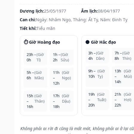
Dương lịch:
25/05/1977
Âm lịch:
08/04/1977
Can chi:
Ngày: Nhâm Ngọ, Tháng: Ất Tỵ, Năm: Đinh Tỵ
Tiết khí:
Tiểu mãn
⏱️ Giờ Hoàng đạo
🌑 Giờ Hắc đạo
3h –
(Giờ
7h –
(Giờ
23h –
(Giờ
1h –
(Giờ
4h
Dần)
8h
Thìn)
0h
Tí)
2h
Sửu)
9h –
(Giờ
13h
(Giờ
5h –
(Giờ
11h
(Giờ
10h
Tỵ)
–
Mùi)
6h
Mão)
–
Ngọ)
14h
12h
19h
(Giờ
21h
(Giờ
15h
(Giờ
17h
(Giờ
–
Tuất)
–
Hợi)
–
Thân)
–
Dậu)
20h
22h
16h
18h
Không phải ai rời đi cũng là mất mát, không phải ai ở lại c