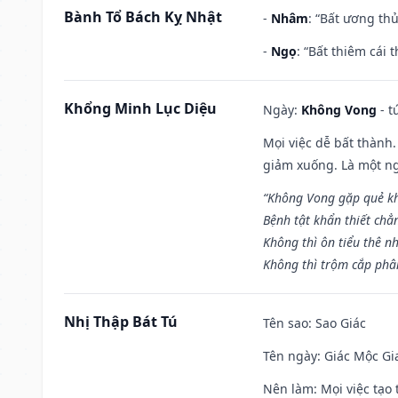
Bành Tổ Bách Kỵ Nhật
-
Nhâm
: “Bất ương th
-
Ngọ
: “Bất thiêm cái
Khổng Minh Lục Diệu
Ngày:
Không Vong
- t
Mọi việc dễ bất thành. 
giảm xuống. Là một ng
“Không Vong gặp quẻ k
Bệnh tật khẩn thiết chẳ
Không thì ôn tiểu thê nh
Không thì trộm cắp phân
Nhị Thập Bát Tú
Tên sao
: Sao Giác
Tên ngày
: Giác Mộc Gi
Nên làm
: Mọi việc tạ