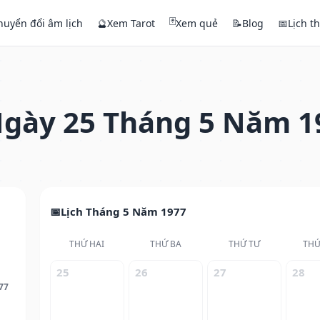
🃏
huyển đổi âm lịch
🔮
Xem Tarot
Xem quẻ
📝
Blog
📅
Lịch t
gày 25 Tháng 5 Năm 1
Lịch Tháng 5 Năm 1977
THỨ HAI
THỨ BA
THỨ TƯ
THỨ
25
26
27
28
77