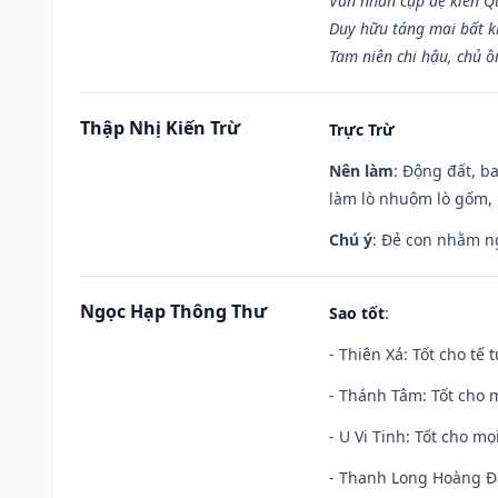
Văn nhân cập đệ kiến 
Duy hữu táng mai bất 
Tam niên chi hậu, chủ ô
Thập Nhị Kiến Trừ
Trực Trừ
Nên làm
: Động đất, b
làm lò nhuộm lò gốm,
Chú ý
: Đẻ con nhằm n
Ngọc Hạp Thông Thư
Sao tốt
:
- Thiên Xá: Tốt cho tế 
- Thánh Tâm: Tốt cho m
- U Vi Tinh: Tốt cho mọi
- Thanh Long Hoàng Đạ