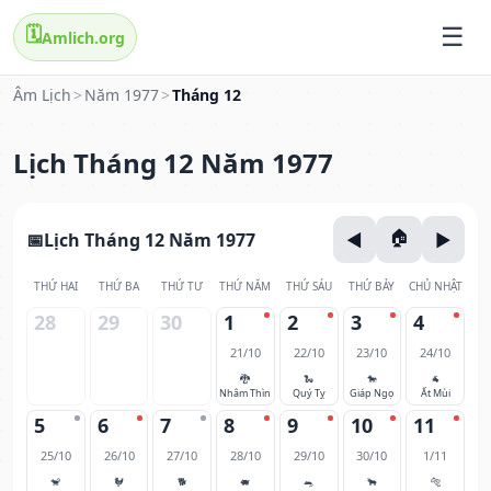
🗓️
Amlich.org
Âm Lịch
>
Năm 1977
>
Tháng 12
Lịch Tháng 12 Năm 1977
Lịch Tháng 12 Năm 1977
THỨ HAI
THỨ BA
THỨ TƯ
THỨ NĂM
THỨ SÁU
THỨ BẢY
CHỦ NHẬT
28
29
30
1
2
3
4
21/10
22/10
23/10
24/10
🐉
🐍
🐎
🐐
Nhâm Thìn
Quý Tỵ
Giáp Ngọ
Ất Mùi
5
6
7
8
9
10
11
25/10
26/10
27/10
28/10
29/10
30/10
1/11
🐒
🐓
🐕
🐖
🐀
🐂
🐅