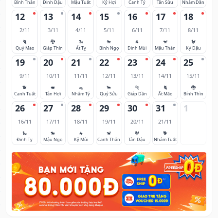
Bính Thân
Đinh Dậu
Mậu Tuất
Kỷ Hợi
Canh Tý
Tân Sửu
Nhâm Dần
12
13
14
15
16
17
18
2/11
3/11
4/11
5/11
6/11
7/11
8/11
🐈
🐉
🐍
🐎
🐐
🐒
🐓
Quý Mão
Giáp Thìn
Ất Tỵ
Bính Ngọ
Đinh Mùi
Mậu Thân
Kỷ Dậu
19
20
21
22
23
24
25
9/11
10/11
11/11
12/11
13/11
14/11
15/11
🐕
🐖
🐀
🐂
🐅
🐈
🐉
Canh Tuất
Tân Hợi
Nhâm Tý
Quý Sửu
Giáp Dần
Ất Mão
Bính Thìn
26
27
28
29
30
31
1
16/11
17/11
18/11
19/11
20/11
21/11
🐍
🐎
🐐
🐒
🐓
🐕
Đinh Tỵ
Mậu Ngọ
Kỷ Mùi
Canh Thân
Tân Dậu
Nhâm Tuất