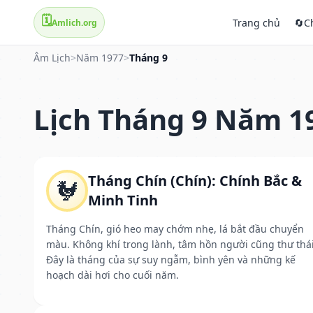
🗓️
Trang chủ
🔄
C
Amlich.org
Âm Lịch
>
Năm 1977
>
Tháng 9
Lịch Tháng 9 Năm 1
Tháng Chín (Chín): Chính Bắc &
🐓
Minh Tinh
Tháng Chín, gió heo may chớm nhẹ, lá bắt đầu chuyển
màu. Không khí trong lành, tâm hồn người cũng thư thái
Đây là tháng của sự suy ngẫm, bình yên và những kế
hoạch dài hơi cho cuối năm.