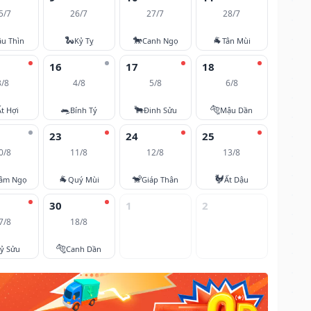
5/7
26/7
27/7
28/7
🐍
🐎
🐐
u Thìn
Kỷ Tỵ
Canh Ngọ
Tân Mùi
16
17
18
3/8
4/8
5/8
6/8
🐀
🐂
🐅
Ất Hợi
Bính Tý
Đinh Sửu
Mậu Dần
23
24
25
0/8
11/8
12/8
13/8
🐐
🐒
🐓
âm Ngọ
Quý Mùi
Giáp Thân
Ất Dậu
30
1
2
7/8
18/8
🐅
ỷ Sửu
Canh Dần