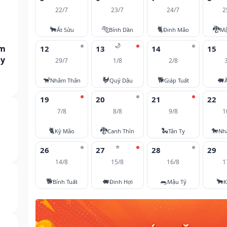
22/7
23/7
24/7
2
🐂
🐅
🐈
🐉
Ất Sửu
Bính Dần
Đinh Mão
Mậ
🌙
am
12
13
14
15
ày
29/7
1/8
2/8
🐒
🐓
🐕
🐖
Nhâm Thân
Quý Dậu
Giáp Tuất
19
20
21
22
7/8
8/8
9/8
1
🐈
🐉
🐍
🐎
Kỷ Mão
Canh Thìn
Tân Tỵ
Nh
⭐
26
27
28
29
14/8
15/8
16/8
1
🐕
🐖
🐀
🐂
Bính Tuất
Đinh Hợi
Mậu Tý
K