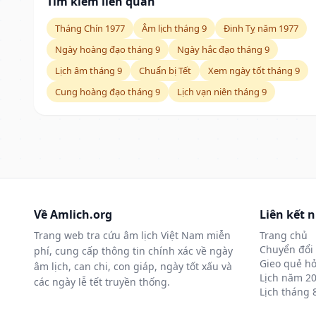
Tìm kiếm liên quan
Tháng Chín 1977
Âm lịch tháng 9
Đinh Tỵ năm 1977
Ngày hoàng đạo tháng 9
Ngày hắc đạo tháng 9
Lịch âm tháng 9
Chuẩn bị Tết
Xem ngày tốt tháng 9
Cung hoàng đạo tháng 9
Lịch vạn niên tháng 9
Về Amlich.org
Liên kết 
Trang web tra cứu âm lịch Việt Nam miễn
Trang chủ
Chuyển đổi 
phí, cung cấp thông tin chính xác về ngày
Gieo quẻ hỏ
âm lịch, can chi, con giáp, ngày tốt xấu và
Lịch năm 2
các ngày lễ tết truyền thống.
Lịch tháng 