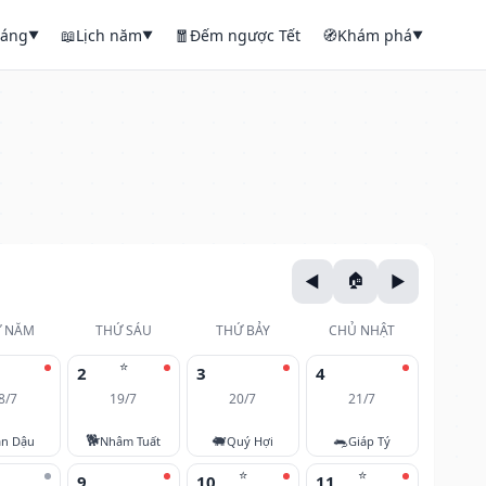
háng
📖
Lịch năm
🧧
Đếm ngược Tết
🧭
Khám phá
▼
▼
▼
 NĂM
THỨ SÁU
THỨ BẢY
CHỦ NHẬT
⭐
2
3
4
8/7
19/7
20/7
21/7
🐕
🐖
🐀
ân Dậu
Nhâm Tuất
Quý Hợi
Giáp Tý
⭐
⭐
9
10
11