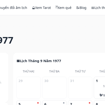
🃏
huyển đổi âm lịch
🔮
Xem Tarot
Xem quẻ
📝
Blog
📅
Lịch t
977
Lịch Tháng 9 Năm 1977
THỨ HAI
THỨ BA
THỨ TƯ
THỨ
29
30
31
1
.
1
🐓
T
5
6
7
8