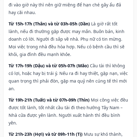
đi vào giờ này thì nên giữ miệng để hạn ché gây ẩu đả
hay cãi nhau.
Từ 15h-17h (Thân) và từ 03h-05h (Dần)
Là giờ rất tốt
lành, nếu đi thường gặp được may mắn. Buôn bán, kinh
doanh có lời. Người đi sắp về nhà. Phụ nữ có tin mừng.
Mọi việc trong nhà đều hòa hợp. Nếu có bệnh cầu thì sẽ
khỏi, gia đình đều mạnh khỏe.
Từ 17h-19h (Dậu) và từ 05h-07h (Mão)
Cầu tài thì không
có lợi, hoặc hay bị trái ý. Nếu ra đi hay thiệt, gặp nạn, việc
quan trọng thì phải đòn, gặp ma quỷ nên cúng tế thì mới
an.
Từ 19h-21h (Tuất) và từ 07h-09h (Thìn)
Mọi công việc đều
được tốt lành, tốt nhất cầu tài đi theo hướng Tây Nam –
Nhà cửa được yên lành. Người xuất hành thì đều bình
yên.
Từ 21h-23h (Hợi) và từ 09h-11h (Tị)
Mưu sự khó thành,