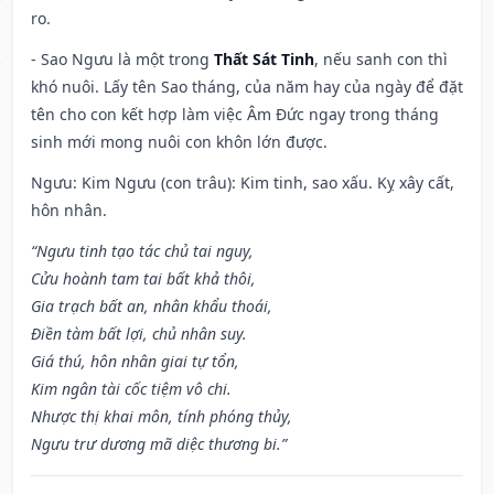
ro.
- Sao Ngưu là một trong
Thất Sát Tinh
, nếu sanh con thì
khó nuôi. Lấy tên Sao tháng, của năm hay của ngày để đặt
tên cho con kết hợp làm việc Âm Đức ngay trong tháng
sinh mới mong nuôi con khôn lớn được.
Ngưu: Kim Ngưu (con trâu): Kim tinh, sao xấu. Kỵ xây cất,
hôn nhân.
“Ngưu tinh tạo tác chủ tai nguy,
Cửu hoành tam tai bất khả thôi,
Gia trạch bất an, nhân khẩu thoái,
Điền tàm bất lợi, chủ nhân suy.
Giá thú, hôn nhân giai tự tổn,
Kim ngân tài cốc tiệm vô chi.
Nhược thị khai môn, tính phóng thủy,
Ngưu trư dương mã diệc thương bi.”