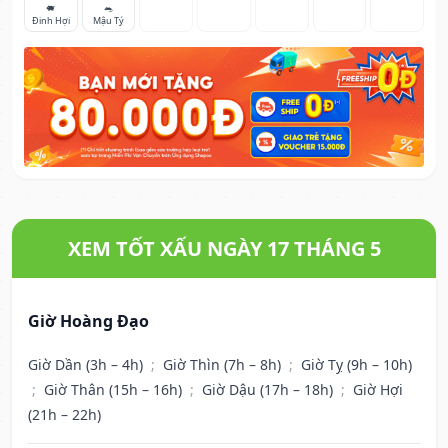
🐖
🐀
Đinh Hợi
Mậu Tý
XEM TỐT XẤU NGÀY 17 THÁNG 5
Giờ Hoàng Đạo
Giờ Dần (3h – 4h)
;
Giờ Thìn (7h – 8h)
;
Giờ Tỵ (9h – 10h)
;
Giờ Thân (15h – 16h)
;
Giờ Dậu (17h – 18h)
;
Giờ Hợi
(21h – 22h)