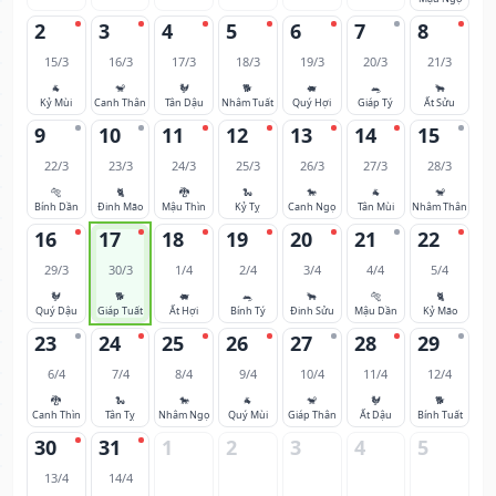
2
3
4
5
6
7
8
15/3
16/3
17/3
18/3
19/3
20/3
21/3
🐐
🐒
🐓
🐕
🐖
🐀
🐂
Kỷ Mùi
Canh Thân
Tân Dậu
Nhâm Tuất
Quý Hợi
Giáp Tý
Ất Sửu
9
10
11
12
13
14
15
22/3
23/3
24/3
25/3
26/3
27/3
28/3
🐅
🐈
🐉
🐍
🐎
🐐
🐒
Bính Dần
Đinh Mão
Mậu Thìn
Kỷ Tỵ
Canh Ngọ
Tân Mùi
Nhâm Thân
16
17
18
19
20
21
22
29/3
30/3
1/4
2/4
3/4
4/4
5/4
🐓
🐕
🐖
🐀
🐂
🐅
🐈
Quý Dậu
Giáp Tuất
Ất Hợi
Bính Tý
Đinh Sửu
Mậu Dần
Kỷ Mão
23
24
25
26
27
28
29
6/4
7/4
8/4
9/4
10/4
11/4
12/4
🐉
🐍
🐎
🐐
🐒
🐓
🐕
Canh Thìn
Tân Tỵ
Nhâm Ngọ
Quý Mùi
Giáp Thân
Ất Dậu
Bính Tuất
30
31
1
2
3
4
5
13/4
14/4