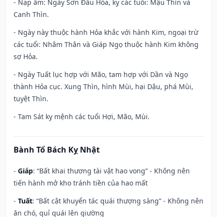
- Nạp âm: Ngày Sơn Đầu Hỏa, kỵ các tuổi: Mậu Thìn và
Canh Thìn.
- Ngày này thuộc hành Hỏa khắc với hành Kim, ngoại trừ
các tuổi: Nhâm Thân và Giáp Ngọ thuộc hành Kim không
sợ Hỏa.
- Ngày Tuất lục hợp với Mão, tam hợp với Dần và Ngọ
thành Hỏa cục. Xung Thìn, hình Mùi, hại Dậu, phá Mùi,
tuyệt Thìn.
- Tam Sát kỵ mệnh các tuổi Hợi, Mão, Mùi.
Bành Tổ Bách Kỵ Nhật
-
Giáp
: “Bất khai thương tài vật hao vong” - Không nên
tiến hành mở kho tránh tiền của hao mất
-
Tuất
: “Bất cật khuyển tác quái thượng sàng” - Không nên
ăn chó, quỉ quái lên giường