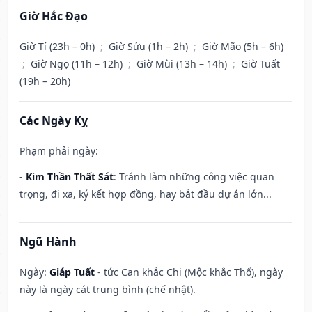
Giờ Hắc Đạo
Giờ Tí (23h – 0h)
;
Giờ Sửu (1h – 2h)
;
Giờ Mão (5h – 6h)
;
Giờ Ngọ (11h – 12h)
;
Giờ Mùi (13h – 14h)
;
Giờ Tuất
(19h – 20h)
Các Ngày Kỵ
Phạm phải ngày:
-
Kim Thần Thất Sát
: Tránh làm những công việc quan
trọng, đi xa, ký kết hợp đồng, hay bắt đầu dự án lớn...
Ngũ Hành
Ngày:
Giáp Tuất
- tức Can khắc Chi (Mộc khắc Thổ), ngày
này là ngày cát trung bình (chế nhật).