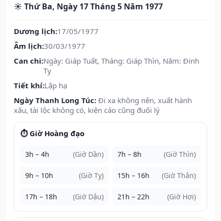
☀️ Thứ Ba, Ngày 17 Tháng 5 Năm 1977
Dương lịch:
17/05/1977
Âm lịch:
30/03/1977
Can chi:
Ngày: Giáp Tuất, Tháng: Giáp Thìn, Năm: Đinh
Tỵ
Tiết khí:
Lập hạ
Ngày Thanh Long Túc:
Đi xa không nên, xuất hành
xấu, tài lộc không có, kiện cáo cũng đuối lý
⏱️ Giờ Hoàng đạo
3h – 4h
(Giờ Dần)
7h – 8h
(Giờ Thìn)
9h – 10h
(Giờ Tỵ)
15h – 16h
(Giờ Thân)
17h – 18h
(Giờ Dậu)
21h – 22h
(Giờ Hợi)