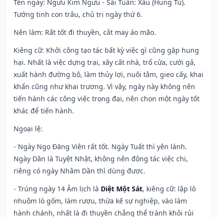
Tên ngày
: Ngưu Kim Ngưu - Sái Tuân: Xấu (Hung Tú).
Tướng tinh con trâu, chủ trị ngày thứ 6.
Nên làm
: Rất tốt đi thuyền, cắt may áo mão.
Kiêng cữ
: Khởi công tạo tác bất kỳ việc gì cũng gặp hung
hại. Nhất là việc dựng trại, xây cất nhà, trổ cửa, cưới gả,
xuất hành đường bộ, làm thủy lợi, nuôi tằm, gieo cấy, khai
khẩn cũng như khai trương. Vì vậy, ngày này không nên
tiến hành các công việc trọng đại, nên chọn một ngày tốt
khác để tiến hành.
Ngoại lệ
:
- Ngày Ngọ Đăng Viên rất tốt. Ngày Tuất thì yên lành.
Ngày Dần là Tuyệt Nhật, không nên động tác việc chi,
riêng có ngày Nhâm Dần thì dùng được.
- Trúng ngày 14 Âm lịch là
Diệt Một Sát
, kiêng cữ: lập lò
nhuộm lò gốm, làm rượu, thừa kế sự nghiệp, vào làm
hành chánh, nhất là đi thuyền chẳng thể tránh khỏi rủi