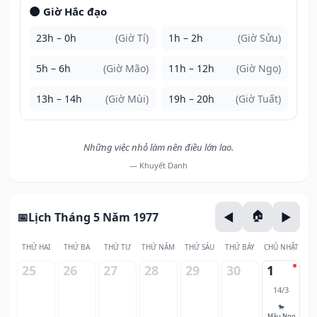
🌑 Giờ Hắc đạo
23h – 0h
(Giờ Tí)
1h – 2h
(Giờ Sửu)
5h – 6h
(Giờ Mão)
11h – 12h
(Giờ Ngọ)
13h – 14h
(Giờ Mùi)
19h – 20h
(Giờ Tuất)
Những việc nhỏ làm nên điều lớn lao.
— Khuyết Danh
Lịch Tháng 5 Năm 1977
THỨ HAI
THỨ BA
THỨ TƯ
THỨ NĂM
THỨ SÁU
THỨ BẢY
CHỦ NHẬT
25
26
27
28
29
30
1
14/3
🐎
Mậu Ngọ