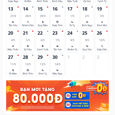
Giáp Ngọ
Ất Mùi
Bính Thân
Đinh Dậu
Mậu Tuất
Kỷ Hợi
Canh Tý
13
14
15
16
17
18
19
27/4
28/4
29/4
30/4
1/5
2/5
3/5
🐂
🐅
🐈
🐉
🐍
🐎
🐐
Tân Sửu
Nhâm Dần
Quý Mão
Giáp Thìn
Ất Tỵ
Bính Ngọ
Đinh Mùi
20
21
22
23
24
25
26
4/5
5/5
6/5
7/5
8/5
9/5
10/5
🐒
🐓
🐕
🐖
🐀
🐂
🐅
Mậu Thân
Kỷ Dậu
Canh Tuất
Tân Hợi
Nhâm Tý
Quý Sửu
Giáp Dần
27
28
29
30
1
2
3
11/5
12/5
13/5
14/5
🐈
🐉
🐍
🐎
Ất Mão
Bính Thìn
Đinh Tỵ
Mậu Ngọ