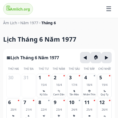
🗓️
Amlich.org
Âm Lịch
>
Năm 1977
>
Tháng 6
Lịch Tháng 6 Năm 1977
Lịch Tháng 6 Năm 1977
THỨ HAI
THỨ BA
THỨ TƯ
THỨ NĂM
THỨ SÁU
THỨ BẢY
CHỦ NHẬT
30
31
1
2
3
4
5
15/4
16/4
17/4
18/4
19/4
🐂
🐅
🐈
🐉
🐍
Kỷ Sửu
Canh Dần
Tân Mão
Nhâm Thìn
Quý Tỵ
6
7
8
9
10
11
12
20/4
21/4
22/4
23/4
24/4
25/4
26/4
🐎
🐐
🐒
🐓
🐕
🐖
🐀