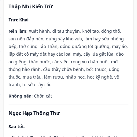
Thập Nhị Kiến Trừ
Trực Khai
Nên làm
: Xuất hành, đi tàu thuyền, khởi tạo, động thổ,
san nền đắp nền, dựng xây kho vựa, làm hay sửa phòng
bếp, thờ cúng Táo Thần, đóng giường lót giường, may áo,
lắp đặt cỗ máy dệt hay các loại máy, cấy lúa gặt lúa, đào
ao giếng, tháo nước, các việc trong vụ chăn nuôi, mở
thông hào rãnh, cầu thầy chữa bệnh, bốc thuốc, uống
thuốc, mua trâu, làm rượu, nhập học, học kỹ nghệ, vẽ
tranh, tu sửa cây cối.
Không nên
: Chôn cất
Ngọc Hạp Thông Thư
Sao tốt
: