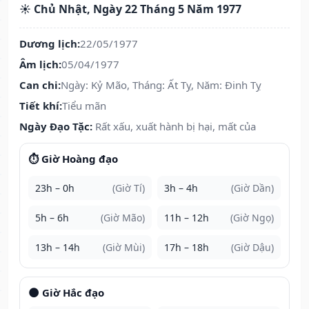
☀️ Chủ Nhật, Ngày 22 Tháng 5 Năm 1977
Dương lịch:
22/05/1977
Âm lịch:
05/04/1977
Can chi:
Ngày: Kỷ Mão, Tháng: Ất Tỵ, Năm: Đinh Tỵ
Tiết khí:
Tiểu mãn
Ngày Đạo Tặc:
Rất xấu, xuất hành bị hại, mất của
⏱️ Giờ Hoàng đạo
23h – 0h
(Giờ Tí)
3h – 4h
(Giờ Dần)
5h – 6h
(Giờ Mão)
11h – 12h
(Giờ Ngọ)
13h – 14h
(Giờ Mùi)
17h – 18h
(Giờ Dậu)
🌑 Giờ Hắc đạo