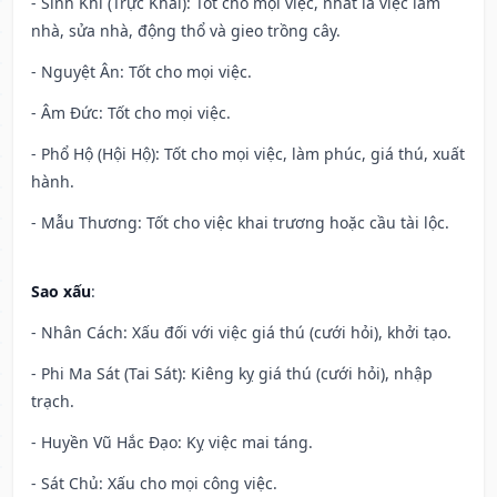
- Sinh Khí (Trực Khai): Tốt cho mọi việc, nhất là việc làm
nhà, sửa nhà, động thổ và gieo trồng cây.
- Nguyệt Ân: Tốt cho mọi việc.
- Âm Đức: Tốt cho mọi việc.
- Phổ Hộ (Hội Hộ): Tốt cho mọi việc, làm phúc, giá thú, xuất
hành.
- Mẫu Thương: Tốt cho việc khai trương hoặc cầu tài lộc.
Sao xấu
:
- Nhân Cách: Xấu đối với việc giá thú (cưới hỏi), khởi tạo.
- Phi Ma Sát (Tai Sát): Kiêng kỵ giá thú (cưới hỏi), nhập
trạch.
- Huyền Vũ Hắc Đạo: Kỵ việc mai táng.
- Sát Chủ: Xấu cho mọi công việc.