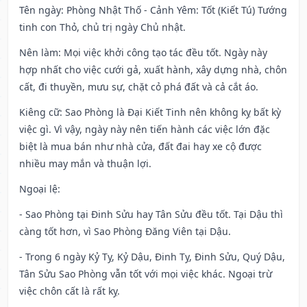
Tên ngày
: Phòng Nhật Thố - Cảnh Yêm: Tốt (Kiết Tú) Tướng
tinh con Thỏ, chủ trị ngày Chủ nhật.
Nên làm
: Mọi việc khởi công tạo tác đều tốt. Ngày này
hợp nhất cho việc cưới gả, xuất hành, xây dựng nhà, chôn
cất, đi thuyền, mưu sự, chặt cỏ phá đất và cả cắt áo.
Kiêng cữ
: Sao Phòng là Đại Kiết Tinh nên không kỵ bất kỳ
việc gì. Vì vậy, ngày này nên tiến hành các việc lớn đặc
biệt là mua bán như nhà cửa, đất đai hay xe cộ được
nhiều may mắn và thuận lợi.
Ngoại lệ
:
- Sao Phòng tại Đinh Sửu hay Tân Sửu đều tốt. Tại Dậu thì
càng tốt hơn, vì Sao Phòng Đăng Viên tại Dậu.
- Trong 6 ngày Kỷ Tỵ, Kỷ Dậu, Đinh Tỵ, Đinh Sửu, Quý Dậu,
Tân Sửu Sao Phòng vẫn tốt với mọi việc khác. Ngoại trừ
việc chôn cất là rất kỵ.