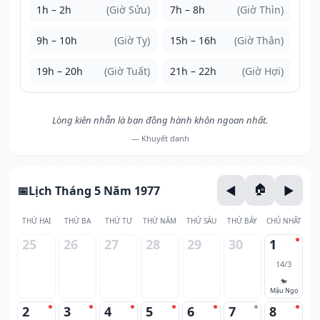
1h – 2h
(Giờ Sửu)
7h – 8h
(Giờ Thìn)
9h – 10h
(Giờ Tỵ)
15h – 16h
(Giờ Thân)
19h – 20h
(Giờ Tuất)
21h – 22h
(Giờ Hợi)
Lòng kiên nhẫn là bạn đồng hành khôn ngoan nhất.
— Khuyết danh
Lịch Tháng 5 Năm 1977
THỨ HAI
THỨ BA
THỨ TƯ
THỨ NĂM
THỨ SÁU
THỨ BẢY
CHỦ NHẬT
25
26
27
28
29
30
1
14/3
🐎
Mậu Ngọ
2
3
4
5
6
7
8