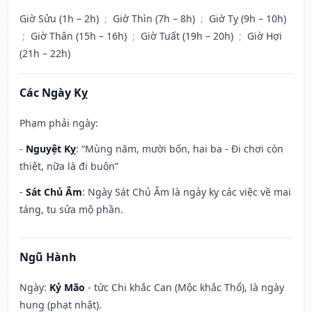
Giờ Sửu (1h – 2h)
;
Giờ Thìn (7h – 8h)
;
Giờ Tỵ (9h – 10h)
;
Giờ Thân (15h – 16h)
;
Giờ Tuất (19h – 20h)
;
Giờ Hợi
(21h – 22h)
Các Ngày Kỵ
Phạm phải ngày:
-
Nguyệt Kỵ
: “Mùng năm, mười bốn, hai ba - Đi chơi còn
thiệt, nữa là đi buôn”
-
Sát Chủ Âm
: Ngày Sát Chủ Âm là ngày kỵ các việc về mai
táng, tu sửa mộ phần.
Ngũ Hành
Ngày:
Kỷ Mão
- tức Chi khắc Can (Mộc khắc Thổ), là ngày
hung (phạt nhật).