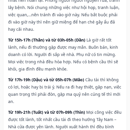
nhất nên hoãn lại. Phòng người người nguyền rủa, tránh
lây bệnh. Nói chung những việc như hội họp, tranh luận,
việc quan,…nên tránh đi vào giờ này. Nếu bắt buộc phải
đi vào giờ này thì nên giữ miệng để hạn ché gây ẩu đả
hay cãi nhau.
Từ 15h-17h (Thân) và từ 03h-05h (Dần)
Là giờ rất tốt
lành, nếu đi thường gặp được may mắn. Buôn bán, kinh
doanh có lời. Người đi sắp về nhà. Phụ nữ có tin mừng.
Mọi việc trong nhà đều hòa hợp. Nếu có bệnh cầu thì sẽ
khỏi, gia đình đều mạnh khỏe.
Từ 17h-19h (Dậu) và từ 05h-07h (Mão)
Cầu tài thì không
có lợi, hoặc hay bị trái ý. Nếu ra đi hay thiệt, gặp nạn, việc
quan trọng thì phải đòn, gặp ma quỷ nên cúng tế thì mới
an.
Từ 19h-21h (Tuất) và từ 07h-09h (Thìn)
Mọi công việc đều
được tốt lành, tốt nhất cầu tài đi theo hướng Tây Nam –
Nhà cửa được yên lành. Người xuất hành thì đều bình