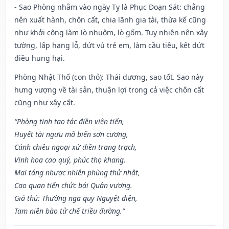
- Sao Phòng nhằm vào ngày Tỵ là Phục Đoạn Sát: chẳng
nên xuất hành, chôn cất, chia lãnh gia tài, thừa kế cũng
như khởi công làm lò nhuộm, lò gốm. Tuy nhiên nên xây
tường, lấp hang lỗ, dứt vú trẻ em, làm cầu tiêu, kết dứt
điều hung hại.
Phòng Nhật Thố (con thỏ): Thái dương, sao tốt. Sao này
hưng vượng về tài sản, thuận lợi trong cả việc chôn cất
cũng như xây cất.
“Phòng tinh tạo tác điền viên tiến,
Huyết tài ngưu mã biến sơn cương,
Cánh chiêu ngoại xứ điền trang trạch,
Vinh hoa cao quý, phúc thọ khang.
Mai táng nhược nhiên phùng thử nhật,
Cao quan tiến chức bái Quân vương.
Giá thú: Thường nga quy Nguyệt điện,
Tam niên bào tử chế triều đường.”