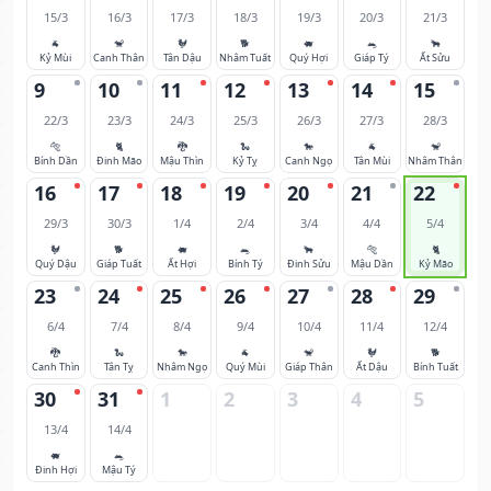
15/3
16/3
17/3
18/3
19/3
20/3
21/3
🐐
🐒
🐓
🐕
🐖
🐀
🐂
Kỷ Mùi
Canh Thân
Tân Dậu
Nhâm Tuất
Quý Hợi
Giáp Tý
Ất Sửu
9
10
11
12
13
14
15
22/3
23/3
24/3
25/3
26/3
27/3
28/3
🐅
🐈
🐉
🐍
🐎
🐐
🐒
Bính Dần
Đinh Mão
Mậu Thìn
Kỷ Tỵ
Canh Ngọ
Tân Mùi
Nhâm Thân
16
17
18
19
20
21
22
29/3
30/3
1/4
2/4
3/4
4/4
5/4
🐓
🐕
🐖
🐀
🐂
🐅
🐈
Quý Dậu
Giáp Tuất
Ất Hợi
Bính Tý
Đinh Sửu
Mậu Dần
Kỷ Mão
23
24
25
26
27
28
29
6/4
7/4
8/4
9/4
10/4
11/4
12/4
🐉
🐍
🐎
🐐
🐒
🐓
🐕
Canh Thìn
Tân Tỵ
Nhâm Ngọ
Quý Mùi
Giáp Thân
Ất Dậu
Bính Tuất
30
31
1
2
3
4
5
13/4
14/4
🐖
🐀
Đinh Hợi
Mậu Tý