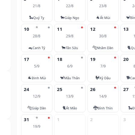
21/8
22/8
23/8
2
🐍
🐎
🐐
🐒
Quý Tỵ
Giáp Ngọ
Ất Mùi
Bí
⭐
10
11
12
13
28/8
29/8
30/8
🐀
🐂
🐅
🐈
Canh Tý
Tân Sửu
Nhâm Dần
Qu
17
18
19
20
5/9
6/9
7/9
🐐
🐒
🐓
🐕
Đinh Mùi
Mậu Thân
Kỷ Dậu
Ca
24
25
26
27
12/9
13/9
14/9
1
🐅
🐈
🐉
🐍
Giáp Dần
Ất Mão
Bính Thìn
Đ
⭐
31
1
2
3
19/9