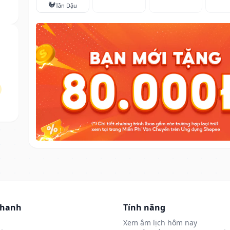
🐓
Tân Dậu
nhanh
Tính năng
Xem âm lịch hôm nay