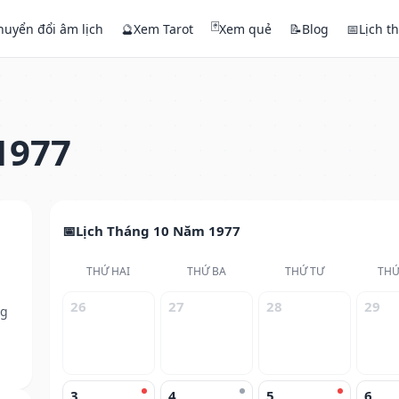
🃏
huyển đổi âm lịch
🔮
Xem Tarot
Xem quẻ
📝
Blog
📅
Lịch t
1977
Lịch Tháng 10 Năm 1977
THỨ HAI
THỨ BA
THỨ TƯ
THỨ
26
27
28
29
ng
3
4
5
6