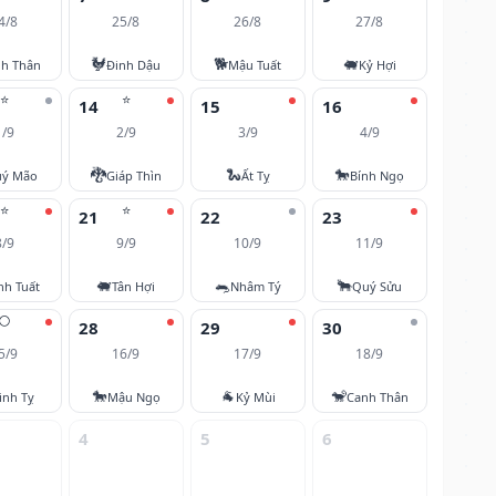
4/8
25/8
26/8
27/8
🐓
🐕
🐖
nh Thân
Đinh Dậu
Mậu Tuất
Kỷ Hợi
⭐
⭐
14
15
16
1/9
2/9
3/9
4/9
🐉
🐍
🐎
ý Mão
Giáp Thìn
Ất Tỵ
Bính Ngọ
⭐
⭐
21
22
23
8/9
9/9
10/9
11/9
🐖
🐀
🐂
nh Tuất
Tân Hợi
Nhâm Tý
Quý Sửu
🌕
28
29
30
5/9
16/9
17/9
18/9
🐎
🐐
🐒
inh Tỵ
Mậu Ngọ
Kỷ Mùi
Canh Thân
4
5
6