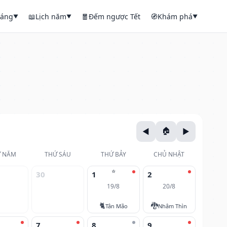
háng
📖
Lịch năm
🧧
Đếm ngược Tết
🧭
Khám phá
▼
▼
▼
 NĂM
THỨ SÁU
THỨ BẢY
CHỦ NHẬT
⭐
30
1
2
19/8
20/8
🐈
🐉
Tân Mão
Nhâm Thìn
7
8
9