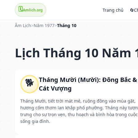
🗓️
Trang chủ
🔄
C
Amlich.org
Âm Lịch
>
Năm 1977
>
Tháng 10
Lịch Tháng 10 Năm 
Tháng Mười (Mười): Đông Bắc &
🐕
Cát Vượng
Tháng Mười, tiết trời mát mẻ, ruộng đồng vào mùa gặt,
hương cốm thơm lan khắp phố phường. Tháng này tượ
trưng cho sự trọn vẹn, thu hoạch và bình hòa trong cuộc
sống gia đình.