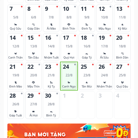
7
8
9
10
11
12
13
5/8
6/8
7/8
8/8
9/8
10/8
11/8
🐂
🐅
🐈
🐉
🐍
🐎
🐐
Quý Sửu
Giáp Dần
Ất Mão
Bính Thìn
Đinh Tỵ
Mậu Ngọ
Kỷ Mùi
14
15
16
17
18
19
20
12/8
13/8
14/8
15/8
16/8
17/8
18/8
🐒
🐓
🐕
🐖
🐀
🐂
🐅
Canh Thân
Tân Dậu
Nhâm Tuất
Quý Hợi
Giáp Tý
Ất Sửu
Bính Dần
21
22
23
24
25
26
27
19/8
20/8
21/8
22/8
23/8
24/8
25/8
🐈
🐉
🐍
🐎
🐐
🐒
🐓
Đinh Mão
Mậu Thìn
Kỷ Tỵ
Canh Ngọ
Tân Mùi
Nhâm Thân
Quý Dậu
28
29
30
1
2
3
4
26/8
27/8
28/8
🐕
🐖
🐀
Giáp Tuất
Ất Hợi
Bính Tý