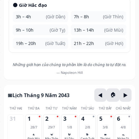
🌑 Giờ Hắc đạo
3h – 4h
(Giờ Dần)
7h – 8h
(Giờ Thìn)
9h – 10h
(Giờ Tỵ)
13h – 14h
(Giờ Mùi)
19h – 20h
(Giờ Tuất)
21h – 22h
(Giờ Hợi)
Những giới hạn của chúng ta phần lớn là do chúng ta tự đặt ra.
— Napoleon Hill
Lịch Tháng 9 Năm 2043
THỨ HAI
THỨ BA
THỨ TƯ
THỨ NĂM
THỨ SÁU
THỨ BẢY
CHỦ NHẬT
31
1
2
3
4
5
6
28/7
29/7
1/8
2/8
3/8
4/8
🐐
🐒
🐓
🐕
🐖
🐀
Đinh Mùi
Mậu Thân
Kỷ Dậu
Canh Tuất
Tân Hợi
Nhâm Tý