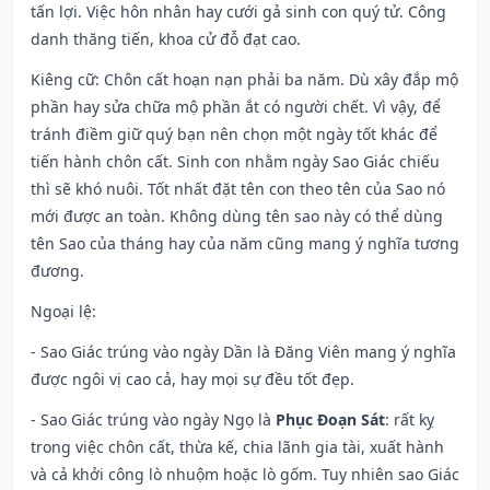
tấn lợi. Việc hôn nhân hay cưới gả sinh con quý tử. Công
danh thăng tiến, khoa cử đỗ đạt cao.
Kiêng cữ
: Chôn cất hoạn nạn phải ba năm. Dù xây đắp mộ
phần hay sửa chữa mộ phần ắt có người chết. Vì vậy, để
tránh điềm giữ quý bạn nên chọn một ngày tốt khác để
tiến hành chôn cất. Sinh con nhằm ngày Sao Giác chiếu
thì sẽ khó nuôi. Tốt nhất đặt tên con theo tên của Sao nó
mới được an toàn. Không dùng tên sao này có thể dùng
tên Sao của tháng hay của năm cũng mang ý nghĩa tương
đương.
Ngoại lệ
:
- Sao Giác trúng vào ngày Dần là Đăng Viên mang ý nghĩa
được ngôi vị cao cả, hay mọi sự đều tốt đẹp.
- Sao Giác trúng vào ngày Ngọ là
Phục Đoạn Sát
: rất kỵ
trong việc chôn cất, thừa kế, chia lãnh gia tài, xuất hành
và cả khởi công lò nhuộm hoặc lò gốm. Tuy nhiên sao Giác