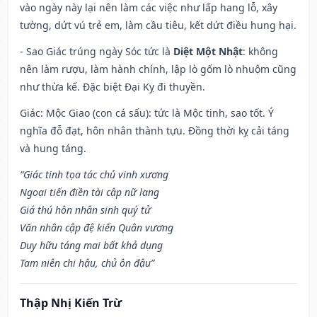
vào ngày này lại nên làm các việc như lấp hang lỗ, xây
tường, dứt vú trẻ em, làm cầu tiêu, kết dứt điều hung hại.
- Sao Giác trúng ngày Sóc tức là
Diệt Một Nhật
: không
nên làm rượu, làm hành chính, lập lò gốm lò nhuộm cũng
như thừa kế. Đặc biệt Đại Kỵ đi thuyền.
Giác: Mộc Giao (con cá sấu): tức là Mộc tinh, sao tốt. Ý
nghĩa đỗ đạt, hôn nhân thành tựu. Đồng thời kỵ cải táng
và hung táng.
“Giác tinh tọa tác chủ vinh xương
Ngoại tiến điền tài cập nữ lang
Giá thú hôn nhân sinh quý tử
Văn nhân cập đệ kiến Quân vương
Duy hữu táng mai bất khả dụng
Tam niên chi hậu, chủ ôn đậu”
Thập Nhị Kiến Trừ