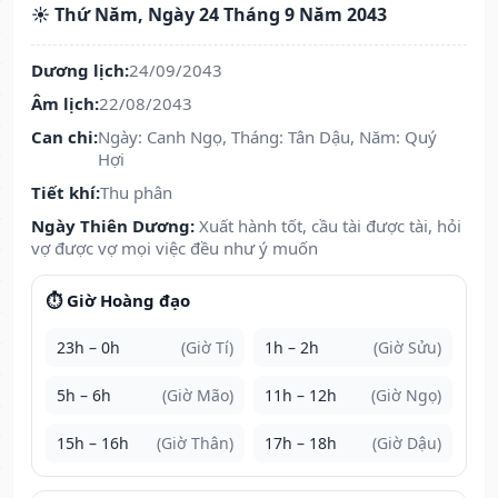
☀️ Thứ Năm, Ngày 24 Tháng 9 Năm 2043
Dương lịch:
24/09/2043
Âm lịch:
22/08/2043
Can chi:
Ngày: Canh Ngọ, Tháng: Tân Dậu, Năm: Quý
Hợi
Tiết khí:
Thu phân
Ngày Thiên Dương:
Xuất hành tốt, cầu tài được tài, hỏi
vợ được vợ mọi việc đều như ý muốn
⏱️ Giờ Hoàng đạo
23h – 0h
(Giờ Tí)
1h – 2h
(Giờ Sửu)
5h – 6h
(Giờ Mão)
11h – 12h
(Giờ Ngọ)
15h – 16h
(Giờ Thân)
17h – 18h
(Giờ Dậu)