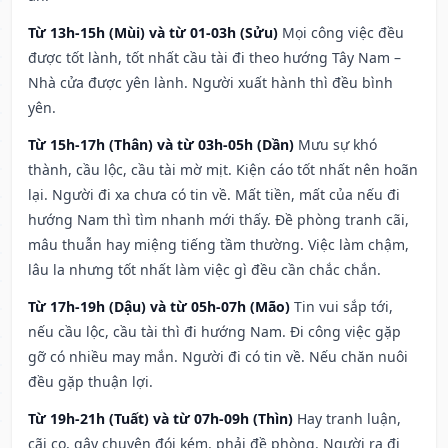
Từ 13h-15h (Mùi) và từ 01-03h (Sửu)
Mọi công việc đều
được tốt lành, tốt nhất cầu tài đi theo hướng Tây Nam –
Nhà cửa được yên lành. Người xuất hành thì đều bình
yên.
Từ 15h-17h (Thân) và từ 03h-05h (Dần)
Mưu sự khó
thành, cầu lộc, cầu tài mờ mịt. Kiện cáo tốt nhất nên hoãn
lại. Người đi xa chưa có tin về. Mất tiền, mất của nếu đi
hướng Nam thì tìm nhanh mới thấy. Đề phòng tranh cãi,
mâu thuẫn hay miệng tiếng tầm thường. Việc làm chậm,
lâu la nhưng tốt nhất làm việc gì đều cần chắc chắn.
Từ 17h-19h (Dậu) và từ 05h-07h (Mão)
Tin vui sắp tới,
nếu cầu lộc, cầu tài thì đi hướng Nam. Đi công việc gặp
gỡ có nhiều may mắn. Người đi có tin về. Nếu chăn nuôi
đều gặp thuận lợi.
Từ 19h-21h (Tuất) và từ 07h-09h (Thìn)
Hay tranh luận,
cãi cọ, gây chuyện đói kém, phải đề phòng. Người ra đi