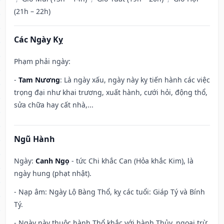
(21h – 22h)
Các Ngày Kỵ
Phạm phải ngày:
-
Tam Nương
: Là ngày xấu, ngày này kỵ tiến hành các việc
trọng đại như khai trương, xuất hành, cưới hỏi, động thổ,
sửa chữa hay cất nhà,...
Ngũ Hành
Ngày:
Canh Ngọ
- tức Chi khắc Can (Hỏa khắc Kim), là
ngày hung (phạt nhật).
- Nạp âm: Ngày Lộ Bàng Thổ, kỵ các tuổi: Giáp Tý và Bính
Tý.
- Ngày này thuộc hành Thổ khắc với hành Thủy, ngoại trừ