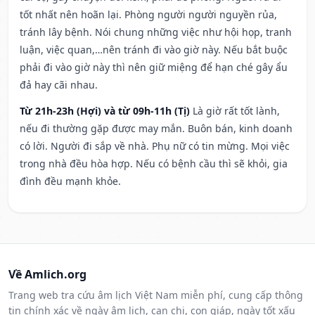
tốt nhất nên hoãn lại. Phòng người người nguyền rủa,
tránh lây bệnh. Nói chung những việc như hội họp, tranh
luận, việc quan,…nên tránh đi vào giờ này. Nếu bắt buộc
phải đi vào giờ này thì nên giữ miệng để hạn ché gây ẩu
đả hay cãi nhau.
Từ 21h-23h (Hợi) và từ 09h-11h (Tị)
Là giờ rất tốt lành,
nếu đi thường gặp được may mắn. Buôn bán, kinh doanh
có lời. Người đi sắp về nhà. Phụ nữ có tin mừng. Mọi việc
trong nhà đều hòa hợp. Nếu có bệnh cầu thì sẽ khỏi, gia
đình đều mạnh khỏe.
Về Amlich.org
Trang web tra cứu âm lịch Việt Nam miễn phí, cung cấp thông
tin chính xác về ngày âm lịch, can chi, con giáp, ngày tốt xấu