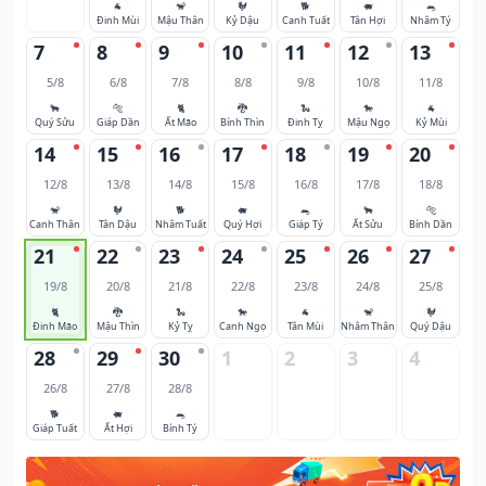
🐐
🐒
🐓
🐕
🐖
🐀
Đinh Mùi
Mậu Thân
Kỷ Dậu
Canh Tuất
Tân Hợi
Nhâm Tý
7
8
9
10
11
12
13
5/8
6/8
7/8
8/8
9/8
10/8
11/8
🐂
🐅
🐈
🐉
🐍
🐎
🐐
Quý Sửu
Giáp Dần
Ất Mão
Bính Thìn
Đinh Tỵ
Mậu Ngọ
Kỷ Mùi
14
15
16
17
18
19
20
12/8
13/8
14/8
15/8
16/8
17/8
18/8
🐒
🐓
🐕
🐖
🐀
🐂
🐅
Canh Thân
Tân Dậu
Nhâm Tuất
Quý Hợi
Giáp Tý
Ất Sửu
Bính Dần
21
22
23
24
25
26
27
19/8
20/8
21/8
22/8
23/8
24/8
25/8
🐈
🐉
🐍
🐎
🐐
🐒
🐓
Đinh Mão
Mậu Thìn
Kỷ Tỵ
Canh Ngọ
Tân Mùi
Nhâm Thân
Quý Dậu
28
29
30
1
2
3
4
26/8
27/8
28/8
🐕
🐖
🐀
Giáp Tuất
Ất Hợi
Bính Tý