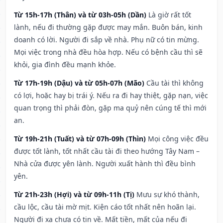
Từ 15h-17h (Thân) và từ 03h-05h (Dần)
Là giờ rất tốt
lành, nếu đi thường gặp được may mắn. Buôn bán, kinh
doanh có lời. Người đi sắp về nhà. Phụ nữ có tin mừng.
Mọi việc trong nhà đều hòa hợp. Nếu có bệnh cầu thì sẽ
khỏi, gia đình đều mạnh khỏe.
Từ 17h-19h (Dậu) và từ 05h-07h (Mão)
Cầu tài thì không
có lợi, hoặc hay bị trái ý. Nếu ra đi hay thiệt, gặp nạn, việc
quan trọng thì phải đòn, gặp ma quỷ nên cúng tế thì mới
an.
Từ 19h-21h (Tuất) và từ 07h-09h (Thìn)
Mọi công việc đều
được tốt lành, tốt nhất cầu tài đi theo hướng Tây Nam –
Nhà cửa được yên lành. Người xuất hành thì đều bình
yên.
Từ 21h-23h (Hợi) và từ 09h-11h (Tị)
Mưu sự khó thành,
cầu lộc, cầu tài mờ mịt. Kiện cáo tốt nhất nên hoãn lại.
Người đi xa chưa có tin về. Mất tiền, mất của nếu đi