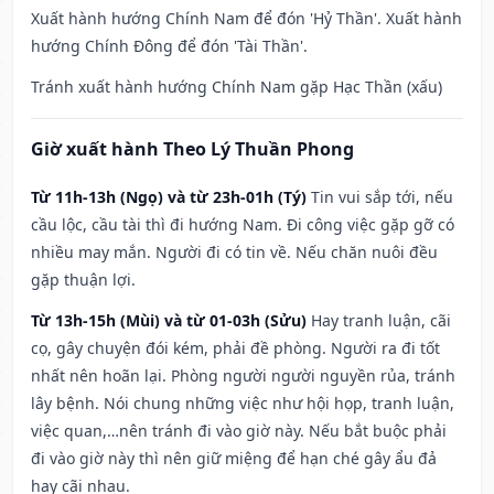
Xuất hành hướng Chính Nam để đón 'Hỷ Thần'. Xuất hành
hướng Chính Đông để đón 'Tài Thần'.
Tránh xuất hành hướng Chính Nam gặp Hạc Thần (xấu)
Giờ xuất hành Theo Lý Thuần Phong
Từ 11h-13h (Ngọ) và từ 23h-01h (Tý)
Tin vui sắp tới, nếu
cầu lộc, cầu tài thì đi hướng Nam. Đi công việc gặp gỡ có
nhiều may mắn. Người đi có tin về. Nếu chăn nuôi đều
gặp thuận lợi.
Từ 13h-15h (Mùi) và từ 01-03h (Sửu)
Hay tranh luận, cãi
cọ, gây chuyện đói kém, phải đề phòng. Người ra đi tốt
nhất nên hoãn lại. Phòng người người nguyền rủa, tránh
lây bệnh. Nói chung những việc như hội họp, tranh luận,
việc quan,…nên tránh đi vào giờ này. Nếu bắt buộc phải
đi vào giờ này thì nên giữ miệng để hạn ché gây ẩu đả
hay cãi nhau.