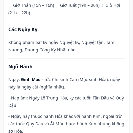
;
Giờ Thân (15h – 16h)
;
Giờ Tuất (19h – 20h)
;
Giờ Hợi
(21h – 22h)
Các Ngày Kỵ
Không phạm bất kỳ ngày Nguyệt kỵ, Nguyệt tận, Tam
Nương, Dương Công Kỵ Nhật nào.
Ngũ Hành
Ngày:
Đinh Mão
- tức Chi sinh Can (Mộc sinh Hỏa), ngày
này là ngày cát (nghĩa nhật).
- Nạp âm: Ngày Lô Trung Hỏa, kỵ các tuổi: Tân Dậu và Quý
Dậu.
- Ngày này thuộc hành Hỏa khắc với hành Kim, ngoại trừ
các tuổi: Quý Dậu và Ất Mùi thuộc hành Kim nhưng không
sợ Hỏa.