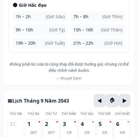
🌑 Giờ Hắc đạo
1h – 2h
(Giờ Sửu)
7h – 8h
(Giờ Thìn)
9h – 10h
(Giờ Tỵ)
15h – 16h
(Giờ Thân)
19h – 20h
(Giờ Tuất)
21h – 22h
(Giờ Hợi)
Không phải lúc nào ta cũng thay đổi được hướng gió, nhưng có thể
điều chỉnh cánh buồm.
— Khuyết Danh
Lịch Tháng 9 Năm 2043
THỨ HAI
THỨ BA
THỨ TƯ
THỨ NĂM
THỨ SÁU
THỨ BẢY
CHỦ NHẬT
31
1
2
3
4
5
6
28/7
29/7
1/8
2/8
3/8
4/8