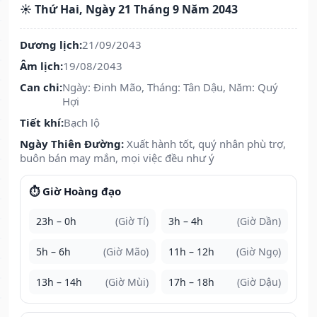
☀️ Thứ Hai, Ngày 21 Tháng 9 Năm 2043
Dương lịch:
21/09/2043
Âm lịch:
19/08/2043
Can chi:
Ngày: Đinh Mão, Tháng: Tân Dậu, Năm: Quý
Hợi
Tiết khí:
Bạch lộ
Ngày Thiên Đường:
Xuất hành tốt, quý nhân phù trợ,
buôn bán may mắn, mọi việc đều như ý
⏱️ Giờ Hoàng đạo
23h – 0h
(Giờ Tí)
3h – 4h
(Giờ Dần)
5h – 6h
(Giờ Mão)
11h – 12h
(Giờ Ngọ)
13h – 14h
(Giờ Mùi)
17h – 18h
(Giờ Dậu)