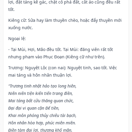
lợi, đặt táng kê gác, chặt cỏ phá đất, cắt áo cũng đều rất
tốt.
Kiêng cữ
: Sửa hay làm thuyền chèo, hoặc đẩy thuyền mới
xuống nước.
Ngoại lệ
:
- Tại Mùi, Hợi, Mão đều tốt. Tại Mùi: đăng viên rất tốt
nhưng phạm vào Phục Đoạn (Kiêng cữ như trên).
Trương: Nguyệt Lộc (con nai): Nguyệt tinh, sao tốt. Việc
mai táng và hôn nhân thuận lợi.
“Trương tinh nhật hảo tạo long hiên,
Niên niên tiện kiến tiến trang điền,
Mai táng bất cửu thăng quan chức,
Đại đại vi quan cận Đế tiền,
Khai môn phóng thủy chiêu tài bạch,
Hôn nhân hòa hợp, phúc miên miên.
Điền tàm đại lợi, thương khố mãn,