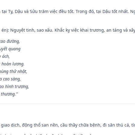
tại Tỵ, Dậu và Sửu trăm việc đều tốt. Trong đó, tại Dậu tốt nhất.
én): Nguyệt tinh, sao xấu. Khắc kỵ việc khai trương, an táng và xâ
 cao đường,
huyết quang
y ách,
t hoàn lương.
hùng thử nhật,
a cao sàng,
ạo hình trượng,
i thương.”
, giao dịch, động thổ san nền, cầu thầy chữa bệnh, đi săn thú cá, 