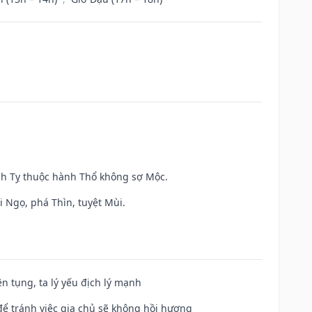
inh Tỵ thuộc hành Thổ không sợ Mộc.
i Ngọ, phá Thìn, tuyệt Mùi.
ện tụng, ta lý yếu địch lý mạnh
để tránh việc gia chủ sẽ không hồi hương