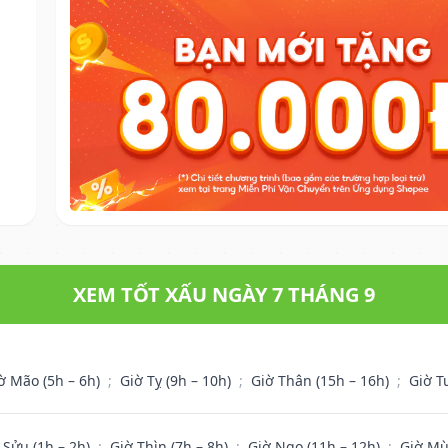
XEM TỐT XẤU NGÀY 7 THÁNG 9
ờ Mão (5h – 6h)
;
Giờ Tỵ (9h – 10h)
;
Giờ Thân (15h – 16h)
;
Giờ T
 Sửu (1h – 2h)
;
Giờ Thìn (7h – 8h)
;
Giờ Ngọ (11h – 12h)
;
Giờ Mù