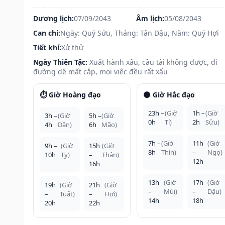
Dương lịch:
07/09/2043
Âm lịch:
05/08/2043
Can chi:
Ngày: Quý Sửu, Tháng: Tân Dậu, Năm: Quý Hợi
Tiết khí:
Xử thử
Ngày Thiên Tặc:
Xuất hành xấu, cầu tài không được, đi
đường dễ mất cắp, mọi việc đều rất xấu
⏱️ Giờ Hoàng đạo
🌑 Giờ Hắc đạo
23h –
(Giờ
1h –
(Giờ
3h –
(Giờ
5h –
(Giờ
0h
Tí)
2h
Sửu)
4h
Dần)
6h
Mão)
7h –
(Giờ
11h
(Giờ
9h –
(Giờ
15h
(Giờ
8h
Thìn)
–
Ngọ)
10h
Tỵ)
–
Thân)
12h
16h
13h
(Giờ
17h
(Giờ
19h
(Giờ
21h
(Giờ
–
Mùi)
–
Dậu)
–
Tuất)
–
Hợi)
14h
18h
20h
22h