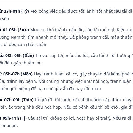
ừ 23h-01h (Tý)
Mọi công việc đều được tốt lành, tốt nhất cầu tài
h yên.
ừ 01-03h (Sửu)
Mưu sự khó thành, cầu lộc, cầu tài mờ mịt. Kiện cáo
hướng Nam thì tìm nhanh mới thấy. Đề phòng tranh cãi, mâu thuẫn
ệc gì đều cần chắc chắn.
từ 03h-05h (Dần)
Tin vui sắp tới, nếu cầu lộc, cầu tài thì đi hướ
ôi đều gặp thuận lợi.
từ 05h-07h (Mão)
Hay tranh luận, cãi cọ, gây chuyện đói kém, phải
a, tránh lây bệnh. Nói chung những việc như hội họp, tranh luận,
ì nên giữ miệng để hạn ché gây ẩu đả hay cãi nhau.
từ 07h-09h (Thìn)
Là giờ rất tốt lành, nếu đi thường gặp được may
ọi việc trong nhà đều hòa hợp. Nếu có bệnh cầu thì sẽ khỏi, gia 
ừ 09h-11h (Tị)
Cầu tài thì không có lợi, hoặc hay bị trái ý. Nếu ra đ
ì mới an.