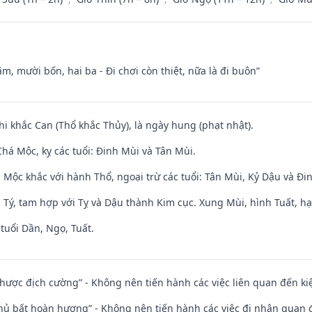
m, mười bốn, hai ba - Đi chơi còn thiệt, nữa là đi buôn”
hi khắc Can (Thổ khắc Thủy), là ngày hung (phạt nhật).
há Mộc, kỵ các tuổi: Đinh Mùi và Tân Mùi.
 Mộc khắc với hành Thổ, ngoại trừ các tuổi: Tân Mùi, Kỷ Dậu và Đ
 Tý, tam hợp với Tỵ và Dậu thành Kim cục. Xung Mùi, hình Tuất, hạ
tuổi Dần, Ngọ, Tuất.
 nhược địch cường” - Không nên tiến hành các việc liên quan đến ki
chủ bất hoàn hương” - Không nên tiến hành các việc đi nhận quan 