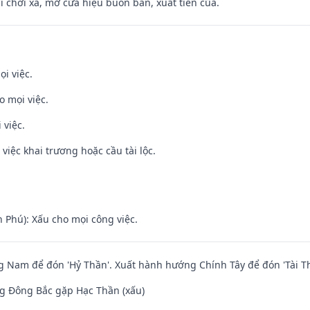
đi chơi xa, mở cửa hiệu buôn bán, xuất tiền của.
ọi việc.
o mọi việc.
 việc.
việc khai trương hoặc cầu tài lộc.
n Phú): Xấu cho mọi công việc.
Nam để đón 'Hỷ Thần'. Xuất hành hướng Chính Tây để đón 'Tài Th
g Đông Bắc gặp Hạc Thần (xấu)