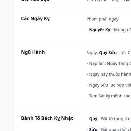
Các Ngày Kỵ
Phạm phải ngày:
-
Nguyệt Kỵ
: “Mùng nă
Ngũ Hành
Ngày:
Quý Sửu
- tức C
- Nạp âm: Ngày Tang C
- Ngày này thuộc hành
- Ngày Sửu lục hợp với
- Tam Sát kỵ mệnh các 
Bành Tổ Bách Kỵ Nhật
-
Quý
: “Bất từ tụng lí
-
Sửu
: “Bất quan đới 