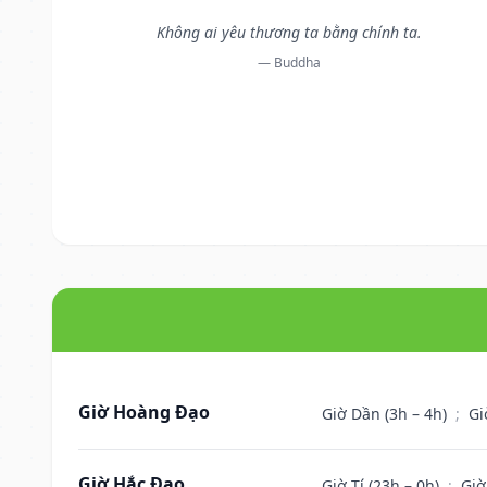
Không ai yêu thương ta bằng chính ta.
— Buddha
Giờ Hoàng Đạo
Giờ Dần (3h – 4h)
;
Gi
Giờ Hắc Đạo
Giờ Tí (23h – 0h)
;
Giờ