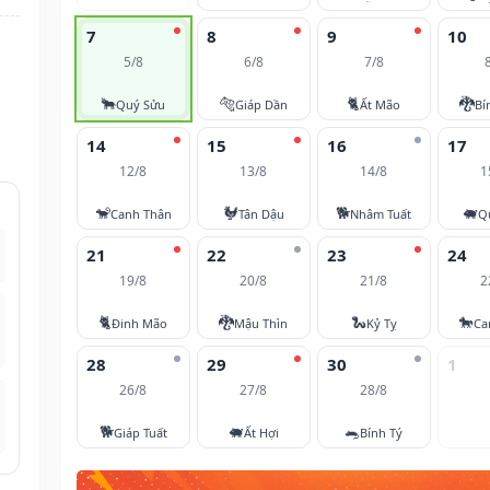
7
8
9
10
5/8
6/8
7/8
🐂
🐅
🐈
🐉
Quý Sửu
Giáp Dần
Ất Mão
Bí
14
15
16
17
12/8
13/8
14/8
1
🐒
🐓
🐕
🐖
Canh Thân
Tân Dậu
Nhâm Tuất
Q
21
22
23
24
19/8
20/8
21/8
2
🐈
🐉
🐍
🐎
Đinh Mão
Mậu Thìn
Kỷ Tỵ
Ca
28
29
30
1
26/8
27/8
28/8
🐕
🐖
🐀
Giáp Tuất
Ất Hợi
Bính Tý