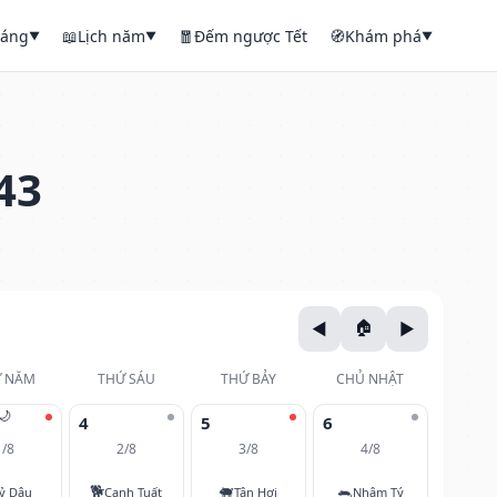
háng
📖
Lịch năm
🧧
Đếm ngược Tết
🧭
Khám phá
▼
▼
▼
43
 NĂM
THỨ SÁU
THỨ BẢY
CHỦ NHẬT
🌙
4
5
6
1/8
2/8
3/8
4/8
🐕
🐖
🐀
ỷ Dậu
Canh Tuất
Tân Hợi
Nhâm Tý