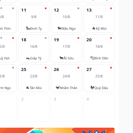
⭐
11
12
13
8/8
9/8
10/8
11/8
🐍
🐎
🐐
nh Thìn
Đinh Tỵ
Mậu Ngọ
Kỷ Mùi
⭐
18
19
20
5/8
16/8
17/8
18/8
🐀
🐂
🐅
uý Hợi
Giáp Tý
Ất Sửu
Bính Dần
25
26
27
2/8
23/8
24/8
25/8
🐐
🐒
🐓
nh Ngọ
Tân Mùi
Nhâm Thân
Quý Dậu
2
3
4