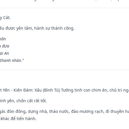
y Cát.
 đều được yên tâm, hành sự thành công.
hân
n đưa
ại An
 thanh nhàn.”
 Yến - Kiên Đàm: Xấu (Bình Tú) Tướng tinh con chim én, chủ trị ng
ình yên, chôn cất rất tốt.
gác đòn đông, dựng nhà, tháo nước, đào mương rạch, đi thuyền hay
 khác để tiến hành.