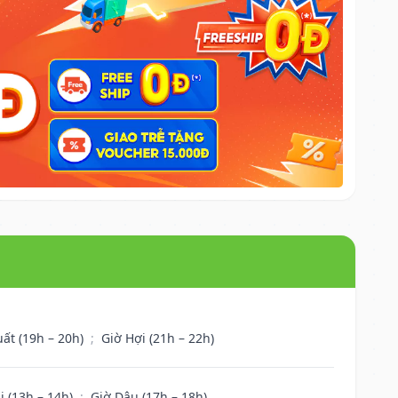
uất (19h – 20h)
;
Giờ Hợi (21h – 22h)
i (13h – 14h)
;
Giờ Dậu (17h – 18h)