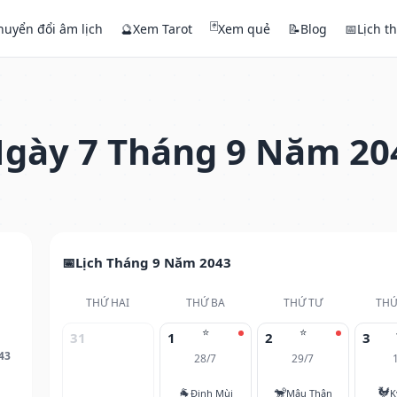
🃏
huyển đổi âm lịch
🔮
Xem Tarot
Xem quẻ
📝
Blog
📅
Lịch t
gày 7 Tháng 9 Năm 20
Lịch Tháng 9 Năm 2043
THỨ HAI
THỨ BA
THỨ TƯ
THỨ
⭐
⭐
31
1
2
3
43
28/7
29/7
🐐
🐒
🐓
Đinh Mùi
Mậu Thân
K