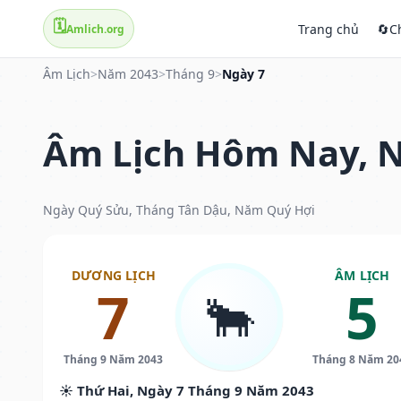
🗓️
Trang chủ
🔄
C
Amlich.org
Âm Lịch
>
Năm 2043
>
Tháng 9
>
Ngày 7
Âm Lịch Hôm Nay, N
Ngày Quý Sửu, Tháng Tân Dậu, Năm Quý Hợi
DƯƠNG LỊCH
ÂM LỊCH
7
5
🐂
Tháng 9 Năm 2043
Tháng 8 Năm 20
☀️ Thứ Hai, Ngày 7 Tháng 9 Năm 2043