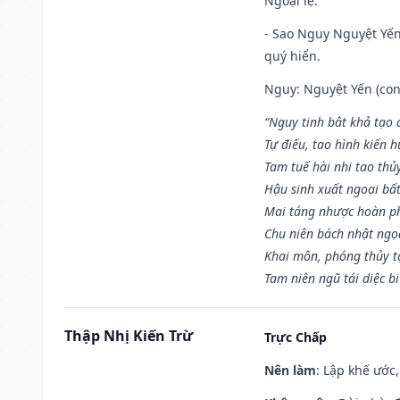
Ngoại lệ
:
- Sao Nguy Nguyệt Yến 
quý hiển.
Nguy: Nguyệt Yến (con 
“Nguy tinh bât khả tạo
Tự điếu, tao hình kiến 
Tam tuế hài nhi tao thủ
Hậu sinh xuất ngoại bấ
Mai táng nhược hoàn p
Chu niên bách nhật ngọ
Khai môn, phóng thủy t
Tam niên ngũ tái diệc b
Thập Nhị Kiến Trừ
Trực Chấp
Nên làm
: Lập khế ước