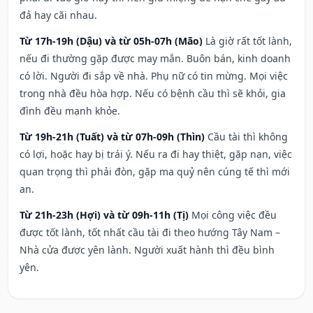
đả hay cãi nhau.
Từ 17h-19h (Dậu) và từ 05h-07h (Mão)
Là giờ rất tốt lành,
nếu đi thường gặp được may mắn. Buôn bán, kinh doanh
có lời. Người đi sắp về nhà. Phụ nữ có tin mừng. Mọi việc
trong nhà đều hòa hợp. Nếu có bệnh cầu thì sẽ khỏi, gia
đình đều mạnh khỏe.
Từ 19h-21h (Tuất) và từ 07h-09h (Thìn)
Cầu tài thì không
có lợi, hoặc hay bị trái ý. Nếu ra đi hay thiệt, gặp nạn, việc
quan trọng thì phải đòn, gặp ma quỷ nên cúng tế thì mới
an.
Từ 21h-23h (Hợi) và từ 09h-11h (Tị)
Mọi công việc đều
được tốt lành, tốt nhất cầu tài đi theo hướng Tây Nam –
Nhà cửa được yên lành. Người xuất hành thì đều bình
yên.