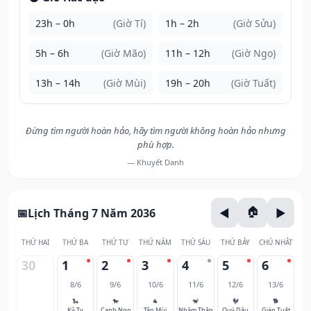
23h – 0h
(Giờ Tí)
1h – 2h
(Giờ Sửu)
5h – 6h
(Giờ Mão)
11h – 12h
(Giờ Ngọ)
13h – 14h
(Giờ Mùi)
19h – 20h
(Giờ Tuất)
Đừng tìm người hoàn hảo, hãy tìm người không hoàn hảo nhưng
phù hợp.
— Khuyết Danh
Lịch Tháng 7 Năm 2036
THỨ HAI
THỨ BA
THỨ TƯ
THỨ NĂM
THỨ SÁU
THỨ BẢY
CHỦ NHẬT
30
1
2
3
4
5
6
8/6
9/6
10/6
11/6
12/6
13/6
🐍
🐎
🐐
🐒
🐓
🐕
Kỷ Tỵ
Canh Ngọ
Tân Mùi
Nhâm Thân
Quý Dậu
Giáp Tuất