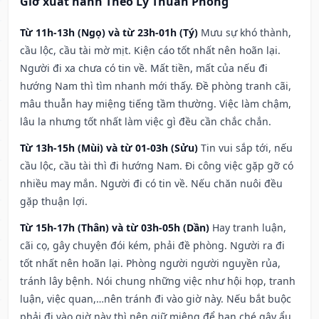
Giờ xuất hành Theo Lý Thuần Phong
Từ 11h-13h (Ngọ) và từ 23h-01h (Tý)
Mưu sự khó thành,
cầu lộc, cầu tài mờ mịt. Kiện cáo tốt nhất nên hoãn lại.
Người đi xa chưa có tin về. Mất tiền, mất của nếu đi
hướng Nam thì tìm nhanh mới thấy. Đề phòng tranh cãi,
mâu thuẫn hay miệng tiếng tầm thường. Việc làm chậm,
lâu la nhưng tốt nhất làm việc gì đều cần chắc chắn.
Từ 13h-15h (Mùi) và từ 01-03h (Sửu)
Tin vui sắp tới, nếu
cầu lộc, cầu tài thì đi hướng Nam. Đi công việc gặp gỡ có
nhiều may mắn. Người đi có tin về. Nếu chăn nuôi đều
gặp thuận lợi.
Từ 15h-17h (Thân) và từ 03h-05h (Dần)
Hay tranh luận,
cãi cọ, gây chuyện đói kém, phải đề phòng. Người ra đi
tốt nhất nên hoãn lại. Phòng người người nguyền rủa,
tránh lây bệnh. Nói chung những việc như hội họp, tranh
luận, việc quan,…nên tránh đi vào giờ này. Nếu bắt buộc
phải đi vào giờ này thì nên giữ miệng để hạn ché gây ẩu