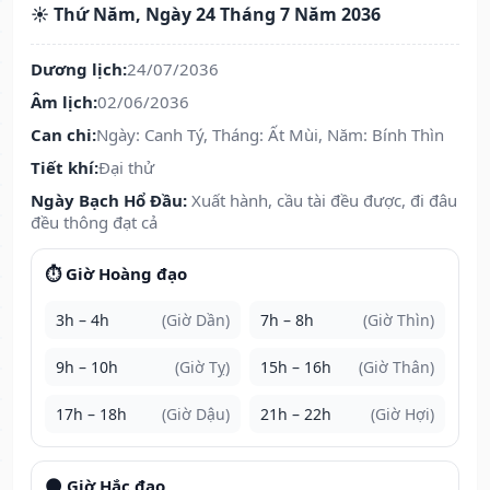
☀️ Thứ Năm, Ngày 24 Tháng 7 Năm 2036
Dương lịch:
24/07/2036
Âm lịch:
02/06/2036
Can chi:
Ngày: Canh Tý, Tháng: Ất Mùi, Năm: Bính Thìn
Tiết khí:
Đại thử
Ngày Bạch Hổ Đầu:
Xuất hành, cầu tài đều được, đi đâu
đều thông đạt cả
⏱️ Giờ Hoàng đạo
3h – 4h
(Giờ Dần)
7h – 8h
(Giờ Thìn)
9h – 10h
(Giờ Tỵ)
15h – 16h
(Giờ Thân)
17h – 18h
(Giờ Dậu)
21h – 22h
(Giờ Hợi)
🌑 Giờ Hắc đạo