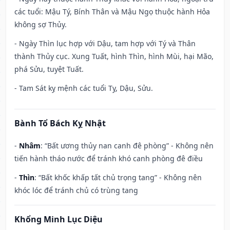
các tuổi: Mậu Tý, Bính Thân và Mậu Ngọ thuộc hành Hỏa
không sợ Thủy.
- Ngày Thìn lục hợp với Dậu, tam hợp với Tý và Thân
thành Thủy cục. Xung Tuất, hình Thìn, hình Mùi, hại Mão,
phá Sửu, tuyệt Tuất.
- Tam Sát kỵ mệnh các tuổi Tỵ, Dậu, Sửu.
Bành Tổ Bách Kỵ Nhật
-
Nhâm
: “Bất ương thủy nan canh đê phòng” - Không nên
tiến hành tháo nước để tránh khó canh phòng đê điều
-
Thìn
: “Bất khốc khấp tất chủ trọng tang” - Không nên
khóc lóc để tránh chủ có trùng tang
Khổng Minh Lục Diệu