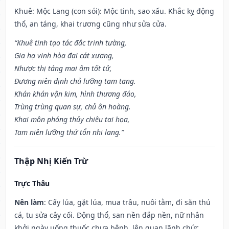
Khuê: Mộc Lang (con sói): Mộc tinh, sao xấu. Khắc kỵ động
thổ, an táng, khai trương cũng như sửa cửa.
“Khuê tinh tạo tác đắc trinh tường,
Gia hạ vinh hòa đại cát xương,
Nhược thị táng mai âm tốt tử,
Đương niên định chủ lưỡng tam tang.
Khán khán vận kim, hình thương đáo,
Trùng trùng quan sự, chủ ôn hoàng.
Khai môn phóng thủy chiêu tai họa,
Tam niên lưỡng thứ tổn nhi lang.”
Thập Nhị Kiến Trừ
Trực Thâu
Nên làm
: Cấy lúa, gặt lúa, mua trâu, nuôi tằm, đi săn thú
cá, tu sửa cây cối. Động thổ, san nền đắp nền, nữ nhân
khởi ngày uống thuốc chưa bệnh, lên quan lãnh chức,