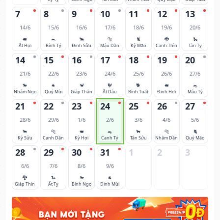
7
8
9
10
11
12
13
14/6
15/6
16/6
17/6
18/6
19/6
20/6
🐖
🐀
🐂
🐅
🐈
🐉
🐍
Ất Hợi
Bính Tý
Đinh Sửu
Mậu Dần
Kỷ Mão
Canh Thìn
Tân Tỵ
14
15
16
17
18
19
20
21/6
22/6
23/6
24/6
25/6
26/6
27/6
🐎
🐐
🐒
🐓
🐕
🐖
🐀
Nhâm Ngọ
Quý Mùi
Giáp Thân
Ất Dậu
Bính Tuất
Đinh Hợi
Mậu Tý
21
22
23
24
25
26
27
28/6
29/6
1/6
2/6
3/6
4/6
5/6
🐂
🐅
🐖
🐀
🐂
🐅
🐈
Kỷ Sửu
Canh Dần
Kỷ Hợi
Canh Tý
Tân Sửu
Nhâm Dần
Quý Mão
28
29
30
31
1
2
3
6/6
7/6
8/6
9/6
🐉
🐍
🐎
🐐
Giáp Thìn
Ất Tỵ
Bính Ngọ
Đinh Mùi