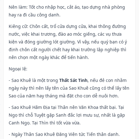
Nên làm
: Tốt cho nhập học, cắt áo, tạo dựng nhà phòng
hay ra đi cầu công danh.
Kiêng cữ
: Chôn cất, trổ cửa dựng cửa, khai thông đường
nước, việc khai trương, đào ao móc giếng, các vụ thưa
kiện và đóng giường lót giường. Vì vậy, nếu quý bạn có ý
định chôn cất người chết hay khai trường lập nghiệp thì
nên chọn một ngày khác để tiến hành.
Ngoại lệ
:
- Sao Khuê là một trong
Thất Sát Tinh
, nếu đẻ con nhằm
ngày này thì nên lấy tên của Sao Khuê cũng có thể lấy tên
Sao của năm hay tháng mà đặt cho con dễ nuôi hơn.
- Sao Khuê Hãm Địa tại Thân nên Văn Khoa thất bại. Tại
Ngọ thì chỗ Tuyệt gặp Sanh đắc lợi mưu sự, nhất là gặp
Canh Ngọ. Tại Thìn thì tốt vừa vừa.
- Ngày Thân Sao Khuê Đăng Viên tức Tiến thân danh.