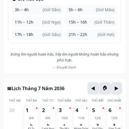
3h – 4h
(Giờ Dần)
5h – 6h
(Giờ Mão)
11h – 12h
(Giờ Ngọ)
15h – 16h
(Giờ Thân)
17h – 18h
(Giờ Dậu)
21h – 22h
(Giờ Hợi)
Đừng tìm người hoàn hảo, hãy tìm người không hoàn hảo nhưng
phù hợp.
— Khuyết Danh
Lịch Tháng 7 Năm 2036
THỨ HAI
THỨ BA
THỨ TƯ
THỨ NĂM
THỨ SÁU
THỨ BẢY
CHỦ NHẬT
30
1
2
3
4
5
6
8/6
9/6
10/6
11/6
12/6
13/6
🐍
🐎
🐐
🐒
🐓
🐕
Kỷ Tỵ
Canh Ngọ
Tân Mùi
Nhâm Thân
Quý Dậu
Giáp Tuất