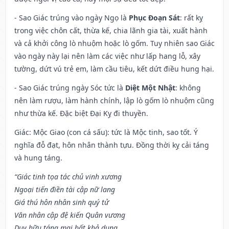
- Sao Giác trúng vào ngày Ngọ là
Phục Đoạn Sát
: rất kỵ
trong việc chôn cất, thừa kế, chia lãnh gia tài, xuất hành
và cả khởi công lò nhuộm hoặc lò gốm. Tuy nhiên sao Giác
vào ngày này lại nên làm các việc như lấp hang lỗ, xây
tường, dứt vú trẻ em, làm cầu tiêu, kết dứt điều hung hại.
- Sao Giác trúng ngày Sóc tức là
Diệt Một Nhật
: không
nên làm rượu, làm hành chính, lập lò gốm lò nhuộm cũng
như thừa kế. Đặc biệt Đại Kỵ đi thuyền.
Giác: Mộc Giao (con cá sấu): tức là Mộc tinh, sao tốt. Ý
nghĩa đỗ đạt, hôn nhân thành tựu. Đồng thời kỵ cải táng
và hung táng.
“Giác tinh tọa tác chủ vinh xương
Ngoại tiến điền tài cập nữ lang
Giá thú hôn nhân sinh quý tử
Văn nhân cập đệ kiến Quân vương
Duy hữu táng mai bất khả dụng