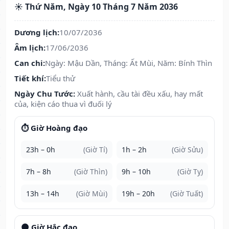
☀️ Thứ Năm, Ngày 10 Tháng 7 Năm 2036
Dương lịch:
10/07/2036
Âm lịch:
17/06/2036
Can chi:
Ngày: Mậu Dần, Tháng: Ất Mùi, Năm: Bính Thìn
Tiết khí:
Tiểu thử
Ngày Chu Tước:
Xuất hành, cầu tài đều xấu, hay mất
của, kiện cáo thua vì đuối lý
⏱️ Giờ Hoàng đạo
23h – 0h
(Giờ Tí)
1h – 2h
(Giờ Sửu)
7h – 8h
(Giờ Thìn)
9h – 10h
(Giờ Tỵ)
13h – 14h
(Giờ Mùi)
19h – 20h
(Giờ Tuất)
🌑 Giờ Hắc đạo