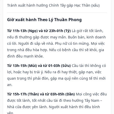
Tránh xuất hành hướng Chính Tây gặp Hạc Thần (xấu)
Giờ xuất hành Theo Lý Thuần Phong
Từ 11h-13h (Ngọ) và từ 23h-01h (Tý)
Là giờ rất tốt lành,
nếu đi thường gặp được may mắn. Buôn bán, kinh doanh
có lời. Người đi sắp về nhà. Phụ nữ có tin mừng. Mọi việc
trong nhà đều hòa hợp. Nếu có bệnh cầu thì sẽ khỏi, gia
đình đều mạnh khỏe.
Từ 13h-15h (Mùi) và từ 01-03h (Sửu)
Cầu tài thì không có
lợi, hoặc hay bị trái ý. Nếu ra đi hay thiệt, gặp nạn, việc
quan trọng thì phải đòn, gặp ma quỷ nên cúng tế thì mới
an.
Từ 15h-17h (Thân) và từ 03h-05h (Dần)
Mọi công việc đều
được tốt lành, tốt nhất cầu tài đi theo hướng Tây Nam –
Nhà cửa được yên lành. Người xuất hành thì đều bình
yên.