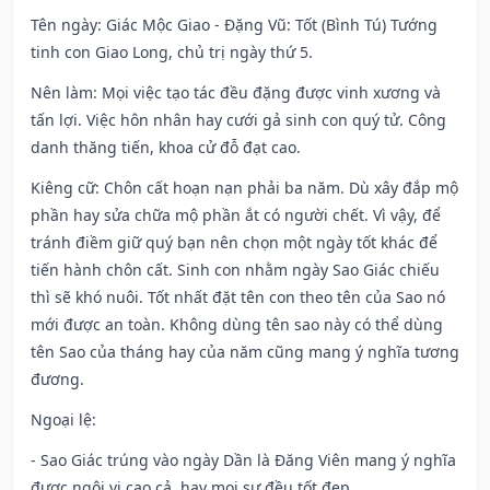
Tên ngày
: Giác Mộc Giao - Đặng Vũ: Tốt (Bình Tú) Tướng
tinh con Giao Long, chủ trị ngày thứ 5.
Nên làm
: Mọi việc tạo tác đều đặng được vinh xương và
tấn lợi. Việc hôn nhân hay cưới gả sinh con quý tử. Công
danh thăng tiến, khoa cử đỗ đạt cao.
Kiêng cữ
: Chôn cất hoạn nạn phải ba năm. Dù xây đắp mộ
phần hay sửa chữa mộ phần ắt có người chết. Vì vậy, để
tránh điềm giữ quý bạn nên chọn một ngày tốt khác để
tiến hành chôn cất. Sinh con nhằm ngày Sao Giác chiếu
thì sẽ khó nuôi. Tốt nhất đặt tên con theo tên của Sao nó
mới được an toàn. Không dùng tên sao này có thể dùng
tên Sao của tháng hay của năm cũng mang ý nghĩa tương
đương.
Ngoại lệ
:
- Sao Giác trúng vào ngày Dần là Đăng Viên mang ý nghĩa
được ngôi vị cao cả, hay mọi sự đều tốt đẹp.