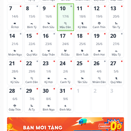
7
8
9
10
11
12
13
14/6
15/6
16/6
17/6
18/6
19/6
20/6
🐖
🐀
🐂
🐅
🐈
🐉
🐍
Ất Hợi
Bính Tý
Đinh Sửu
Mậu Dần
Kỷ Mão
Canh Thìn
Tân Tỵ
14
15
16
17
18
19
20
21/6
22/6
23/6
24/6
25/6
26/6
27/6
🐎
🐐
🐒
🐓
🐕
🐖
🐀
Nhâm Ngọ
Quý Mùi
Giáp Thân
Ất Dậu
Bính Tuất
Đinh Hợi
Mậu Tý
21
22
23
24
25
26
27
28/6
29/6
1/6
2/6
3/6
4/6
5/6
🐂
🐅
🐖
🐀
🐂
🐅
🐈
Kỷ Sửu
Canh Dần
Kỷ Hợi
Canh Tý
Tân Sửu
Nhâm Dần
Quý Mão
28
29
30
31
1
2
3
6/6
7/6
8/6
9/6
🐉
🐍
🐎
🐐
Giáp Thìn
Ất Tỵ
Bính Ngọ
Đinh Mùi