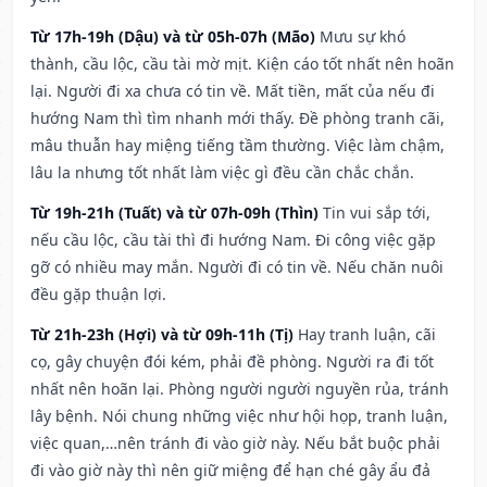
Từ 17h-19h (Dậu) và từ 05h-07h (Mão)
Mưu sự khó
thành, cầu lộc, cầu tài mờ mịt. Kiện cáo tốt nhất nên hoãn
lại. Người đi xa chưa có tin về. Mất tiền, mất của nếu đi
hướng Nam thì tìm nhanh mới thấy. Đề phòng tranh cãi,
mâu thuẫn hay miệng tiếng tầm thường. Việc làm chậm,
lâu la nhưng tốt nhất làm việc gì đều cần chắc chắn.
Từ 19h-21h (Tuất) và từ 07h-09h (Thìn)
Tin vui sắp tới,
nếu cầu lộc, cầu tài thì đi hướng Nam. Đi công việc gặp
gỡ có nhiều may mắn. Người đi có tin về. Nếu chăn nuôi
đều gặp thuận lợi.
Từ 21h-23h (Hợi) và từ 09h-11h (Tị)
Hay tranh luận, cãi
cọ, gây chuyện đói kém, phải đề phòng. Người ra đi tốt
nhất nên hoãn lại. Phòng người người nguyền rủa, tránh
lây bệnh. Nói chung những việc như hội họp, tranh luận,
việc quan,…nên tránh đi vào giờ này. Nếu bắt buộc phải
đi vào giờ này thì nên giữ miệng để hạn ché gây ẩu đả