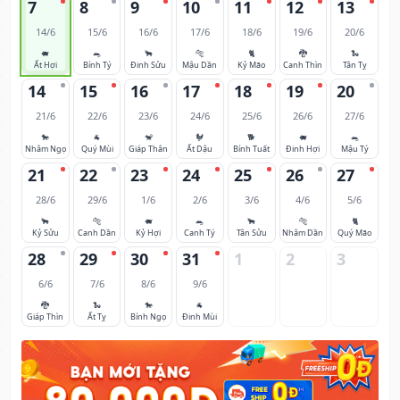
7
8
9
10
11
12
13
14/6
15/6
16/6
17/6
18/6
19/6
20/6
🐖
🐀
🐂
🐅
🐈
🐉
🐍
Ất Hợi
Bính Tý
Đinh Sửu
Mậu Dần
Kỷ Mão
Canh Thìn
Tân Tỵ
14
15
16
17
18
19
20
21/6
22/6
23/6
24/6
25/6
26/6
27/6
🐎
🐐
🐒
🐓
🐕
🐖
🐀
Nhâm Ngọ
Quý Mùi
Giáp Thân
Ất Dậu
Bính Tuất
Đinh Hợi
Mậu Tý
21
22
23
24
25
26
27
28/6
29/6
1/6
2/6
3/6
4/6
5/6
🐂
🐅
🐖
🐀
🐂
🐅
🐈
Kỷ Sửu
Canh Dần
Kỷ Hợi
Canh Tý
Tân Sửu
Nhâm Dần
Quý Mão
28
29
30
31
1
2
3
6/6
7/6
8/6
9/6
🐉
🐍
🐎
🐐
Giáp Thìn
Ất Tỵ
Bính Ngọ
Đinh Mùi