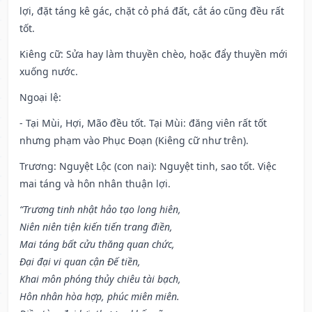
lợi, đặt táng kê gác, chặt cỏ phá đất, cắt áo cũng đều rất
tốt.
Kiêng cữ
: Sửa hay làm thuyền chèo, hoặc đẩy thuyền mới
xuống nước.
Ngoại lệ
:
- Tại Mùi, Hợi, Mão đều tốt. Tại Mùi: đăng viên rất tốt
nhưng phạm vào Phục Đoạn (Kiêng cữ như trên).
Trương: Nguyệt Lộc (con nai): Nguyệt tinh, sao tốt. Việc
mai táng và hôn nhân thuận lợi.
“Trương tinh nhật hảo tạo long hiên,
Niên niên tiện kiến tiến trang điền,
Mai táng bất cửu thăng quan chức,
Đại đại vi quan cận Đế tiền,
Khai môn phóng thủy chiêu tài bạch,
Hôn nhân hòa hợp, phúc miên miên.