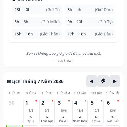
23h – 0h
(Giờ Tí)
3h – 4h
(Giờ Dần)
5h – 6h
(Giờ Mão)
9h – 10h
(Giờ Tỵ)
15h – 16h
(Giờ Thân)
17h – 18h
(Giờ Dậu)
Bạn sẽ không bao giờ già để đặt mục tiêu mới.
— Les Brown
Lịch Tháng 7 Năm 2036
THỨ HAI
THỨ BA
THỨ TƯ
THỨ NĂM
THỨ SÁU
THỨ BẢY
CHỦ NHẬT
30
1
2
3
4
5
6
8/6
9/6
10/6
11/6
12/6
13/6
🐍
🐎
🐐
🐒
🐓
🐕
Kỷ Tỵ
Canh Ngọ
Tân Mùi
Nhâm Thân
Quý Dậu
Giáp Tuất