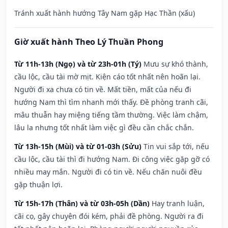
Tránh xuất hành hướng Tây Nam gặp Hạc Thần (xấu)
Giờ xuất hành Theo Lý Thuần Phong
Từ 11h-13h (Ngọ) và từ 23h-01h (Tý)
Mưu sự khó thành,
cầu lộc, cầu tài mờ mịt. Kiện cáo tốt nhất nên hoãn lại.
Người đi xa chưa có tin về. Mất tiền, mất của nếu đi
hướng Nam thì tìm nhanh mới thấy. Đề phòng tranh cãi,
mâu thuẫn hay miệng tiếng tầm thường. Việc làm chậm,
lâu la nhưng tốt nhất làm việc gì đều cần chắc chắn.
Từ 13h-15h (Mùi) và từ 01-03h (Sửu)
Tin vui sắp tới, nếu
cầu lộc, cầu tài thì đi hướng Nam. Đi công việc gặp gỡ có
nhiều may mắn. Người đi có tin về. Nếu chăn nuôi đều
gặp thuận lợi.
Từ 15h-17h (Thân) và từ 03h-05h (Dần)
Hay tranh luận,
cãi cọ, gây chuyện đói kém, phải đề phòng. Người ra đi