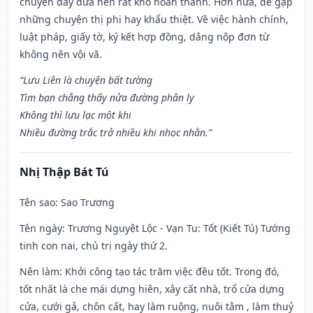
chuyện dây dưa nên rất khó hoàn thành. Hơn nữa, dễ gặp
những chuyện thị phi hay khẩu thiệt. Về việc hành chính,
luật pháp, giấy tờ, ký kết hợp đồng, dâng nộp đơn từ
không nên vội vã.
“Lưu Liên là chuyện bất tường
Tìm bạn chẳng thấy nửa đường phân ly
Không thì lưu lạc một khi
Nhiều đường trắc trở nhiều khi nhọc nhằn.”
Nhị Thập Bát Tú
Tên sao
: Sao Trương
Tên ngày
: Trương Nguyệt Lộc - Vạn Tu: Tốt (Kiết Tú) Tướng
tinh con nai, chủ trị ngày thứ 2.
Nên làm
: Khởi công tạo tác trăm việc đều tốt. Trong đó,
tốt nhất là che mái dựng hiên, xây cất nhà, trổ cửa dựng
cửa, cưới gả, chôn cất, hay làm ruộng, nuôi tằm , làm thuỷ