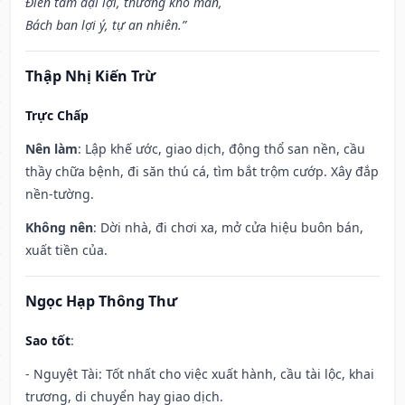
Điền tàm đại lợi, thương khố mãn,
Bách ban lợi ý, tự an nhiên.”
Thập Nhị Kiến Trừ
Trực Chấp
Nên làm
: Lập khế ước, giao dịch, động thổ san nền, cầu
thầy chữa bệnh, đi săn thú cá, tìm bắt trộm cướp. Xây đắp
nền-tường.
Không nên
: Dời nhà, đi chơi xa, mở cửa hiệu buôn bán,
xuất tiền của.
Ngọc Hạp Thông Thư
Sao tốt
:
- Nguyệt Tài: Tốt nhất cho việc xuất hành, cầu tài lộc, khai
trương, di chuyển hay giao dịch.