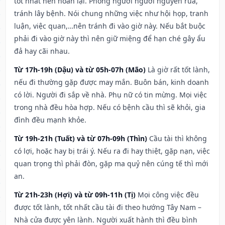
tốt nhất nên hoãn lại. Phòng người người nguyền rủa,
tránh lây bệnh. Nói chung những việc như hội họp, tranh
luận, việc quan,…nên tránh đi vào giờ này. Nếu bắt buộc
phải đi vào giờ này thì nên giữ miệng để hạn ché gây ẩu
đả hay cãi nhau.
Từ 17h-19h (Dậu) và từ 05h-07h (Mão)
Là giờ rất tốt lành,
nếu đi thường gặp được may mắn. Buôn bán, kinh doanh
có lời. Người đi sắp về nhà. Phụ nữ có tin mừng. Mọi việc
trong nhà đều hòa hợp. Nếu có bệnh cầu thì sẽ khỏi, gia
đình đều mạnh khỏe.
Từ 19h-21h (Tuất) và từ 07h-09h (Thìn)
Cầu tài thì không
có lợi, hoặc hay bị trái ý. Nếu ra đi hay thiệt, gặp nạn, việc
quan trọng thì phải đòn, gặp ma quỷ nên cúng tế thì mới
an.
Từ 21h-23h (Hợi) và từ 09h-11h (Tị)
Mọi công việc đều
được tốt lành, tốt nhất cầu tài đi theo hướng Tây Nam –
Nhà cửa được yên lành. Người xuất hành thì đều bình