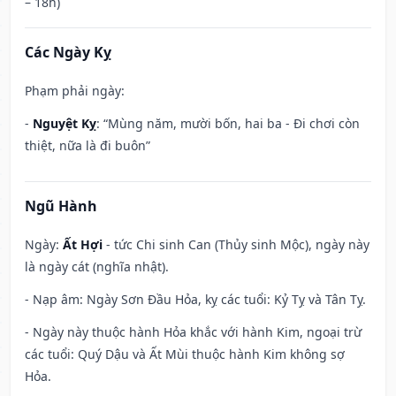
– 18h)
Các Ngày Kỵ
Phạm phải ngày:
-
Nguyệt Kỵ
: “Mùng năm, mười bốn, hai ba - Đi chơi còn
thiệt, nữa là đi buôn”
Ngũ Hành
Ngày:
Ất Hợi
- tức Chi sinh Can (Thủy sinh Mộc), ngày này
là ngày cát (nghĩa nhật).
- Nạp âm: Ngày Sơn Đầu Hỏa, kỵ các tuổi: Kỷ Tỵ và Tân Tỵ.
- Ngày này thuộc hành Hỏa khắc với hành Kim, ngoại trừ
các tuổi: Quý Dậu và Ất Mùi thuộc hành Kim không sợ
Hỏa.