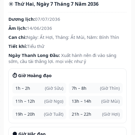
☀️ Thứ Hai, Ngày 7 Tháng 7 Năm 2036
Dương lịch:
07/07/2036
Âm lịch:
14/06/2036
Can chi:
Ngày: Ất Hợi, Tháng: Ất Mùi, Năm: Bính Thìn
Tiết khí:
Tiểu thử
Ngày Thanh Long Đầu:
Xuất hành nên đi vào sáng
sớm, cầu tài thắng lợi. mọi việc như ý
⏱️ Giờ Hoàng đạo
1h – 2h
(Giờ Sửu)
7h – 8h
(Giờ Thìn)
11h – 12h
(Giờ Ngọ)
13h – 14h
(Giờ Mùi)
19h – 20h
(Giờ Tuất)
21h – 22h
(Giờ Hợi)
🌑 Giờ Hắc đạo