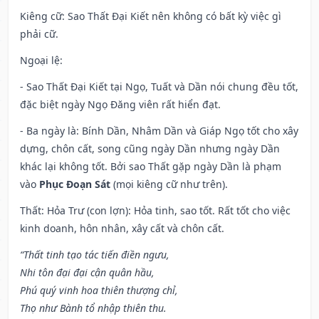
Kiêng cữ
: Sao Thất Đại Kiết nên không có bất kỳ việc gì
phải cữ.
Ngoại lệ
:
- Sao Thất Đại Kiết tại Ngọ, Tuất và Dần nói chung đều tốt,
đặc biệt ngày Ngọ Đăng viên rất hiển đạt.
- Ba ngày là: Bính Dần, Nhâm Dần và Giáp Ngọ tốt cho xây
dựng, chôn cất, song cũng ngày Dần nhưng ngày Dần
khác lại không tốt. Bởi sao Thất gặp ngày Dần là phạm
vào
Phục Đoạn Sát
(mọi kiêng cữ như trên).
Thất: Hỏa Trư (con lợn): Hỏa tinh, sao tốt. Rất tốt cho việc
kinh doanh, hôn nhân, xây cất và chôn cất.
“Thất tinh tạo tác tiến điền ngưu,
Nhi tôn đại đại cận quân hầu,
Phú quý vinh hoa thiên thượng chỉ,
Thọ như Bành tổ nhập thiên thu.