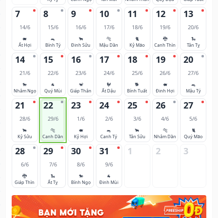
7
8
9
10
11
12
13
14/6
15/6
16/6
17/6
18/6
19/6
20/6
🐖
🐀
🐂
🐅
🐈
🐉
🐍
Ất Hợi
Bính Tý
Đinh Sửu
Mậu Dần
Kỷ Mão
Canh Thìn
Tân Tỵ
14
15
16
17
18
19
20
21/6
22/6
23/6
24/6
25/6
26/6
27/6
🐎
🐐
🐒
🐓
🐕
🐖
🐀
Nhâm Ngọ
Quý Mùi
Giáp Thân
Ất Dậu
Bính Tuất
Đinh Hợi
Mậu Tý
21
22
23
24
25
26
27
28/6
29/6
1/6
2/6
3/6
4/6
5/6
🐂
🐅
🐖
🐀
🐂
🐅
🐈
Kỷ Sửu
Canh Dần
Kỷ Hợi
Canh Tý
Tân Sửu
Nhâm Dần
Quý Mão
28
29
30
31
1
2
3
6/6
7/6
8/6
9/6
🐉
🐍
🐎
🐐
Giáp Thìn
Ất Tỵ
Bính Ngọ
Đinh Mùi