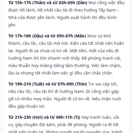
Từ 15h-17h (Thân) và từ 03h-05h (Dần)
Mọi công việc đều
được tốt lành, tốt nhất cầu tài đi theo hướng Tây Nam –
Nhà cửa được yên lành. Người xuất hành thì đều bình
yên.
Từ 17h-19h (Dậu) và từ 05h-07h (Mão)
Mưu sự khó
thành, cầu lộc, cầu tài mờ mịt. Kiện cáo tốt nhất nên hoãn
lại. Người đi xa chưa có tin về. Mất tiền, mất của nếu đi
hướng Nam thì tìm nhanh mới thấy. Đề phòng tranh cãi,
mâu thuẫn hay miệng tiếng tầm thường. Việc làm chậm,
lâu la nhưng tốt nhất làm việc gì đều cần chắc chắn.
Từ 19h-21h (Tuất) và từ 07h-09h (Thìn)
Tin vui sắp tới,
nếu cầu lộc, cầu tài thì đi hướng Nam. Đi công việc gặp
gỡ có nhiều may mắn. Người đi có tin về. Nếu chăn nuôi
đều gặp thuận lợi.
Từ 21h-23h (Hợi) và từ 09h-11h (Tị)
Hay tranh luận, cãi
cọ, gây chuyện đói kém, phải đề phòng. Người ra đi tốt
nhất nên hoãn lại. Phòng người người nguyền rủa, tránh