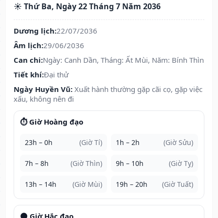
☀️ Thứ Ba, Ngày 22 Tháng 7 Năm 2036
Dương lịch:
22/07/2036
Âm lịch:
29/06/2036
Can chi:
Ngày: Canh Dần, Tháng: Ất Mùi, Năm: Bính Thìn
Tiết khí:
Đại thử
Ngày Huyền Vũ:
Xuất hành thường gặp cãi cọ, gặp việc
xấu, không nên đi
⏱️ Giờ Hoàng đạo
23h – 0h
(Giờ Tí)
1h – 2h
(Giờ Sửu)
7h – 8h
(Giờ Thìn)
9h – 10h
(Giờ Tỵ)
13h – 14h
(Giờ Mùi)
19h – 20h
(Giờ Tuất)
🌑 Giờ Hắc đạo