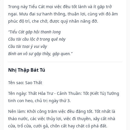
Trong này Tiểu Cát mọi việc đều tốt lành và ít gặp trở
ngại. Mưu đại sự hanh thông, thuận lợi, cùng với đó âm
phúc độ trì, che chở, được quý nhân nâng đỡ.
“Tiểu Cát gặp hội thanh long
Cầu tài cầu lộc ở trong quẻ này
Cầu tài toại ý vui vầy
Bình an vô sự gặp thầy, gặp quen.”
Nhị Thập Bát Tú
Tên sao
: Sao Thất
Tên ngày
: Thất Hỏa Trư - Cảnh Thuần: Tốt (Kiết Tú) Tướng
tinh con heo, chủ trị ngày thứ 3.
Nên làm
: Khởi công trăm việc đều đặng tốt. Tốt nhất là
tháo nước, các việc thủy lợi, việc đi thuyền, xây cất nhà
cửa, trổ cửa, cưới gả, chôn cất hay chặt cỏ phá đất.