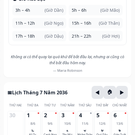
3h – 4h
(Giờ Dần)
5h – 6h
(Giờ Mão)
11h – 12h
(Giờ Ngọ)
15h – 16h
(Giờ Thân)
17h – 18h
(Giờ Dậu)
21h – 22h
(Giờ Hợi)
Không ai có thể quay lại quá khứ để bắt đầu lại, nhưng ai cũng có
thể bắt đầu hôm nay.
— Maria Robinson
Lịch Tháng 7 Năm 2036
THỨ HAI
THỨ BA
THỨ TƯ
THỨ NĂM
THỨ SÁU
THỨ BẢY
CHỦ NHẬT
30
1
2
3
4
5
6
8/6
9/6
10/6
11/6
12/6
13/6
🐍
🐎
🐐
🐒
🐓
🐕
Kỷ Tỵ
Canh Ngọ
Tân Mùi
Nhâm Thân
Quý Dậu
Giáp Tuất