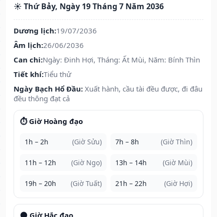
☀️ Thứ Bảy, Ngày 19 Tháng 7 Năm 2036
Dương lịch:
19/07/2036
Âm lịch:
26/06/2036
Can chi:
Ngày: Đinh Hợi, Tháng: Ất Mùi, Năm: Bính Thìn
Tiết khí:
Tiểu thử
Ngày Bạch Hổ Đầu:
Xuất hành, cầu tài đều được, đi đâu
đều thông đạt cả
⏱️ Giờ Hoàng đạo
1h – 2h
(Giờ Sửu)
7h – 8h
(Giờ Thìn)
11h – 12h
(Giờ Ngọ)
13h – 14h
(Giờ Mùi)
19h – 20h
(Giờ Tuất)
21h – 22h
(Giờ Hợi)
🌑 Giờ Hắc đạo