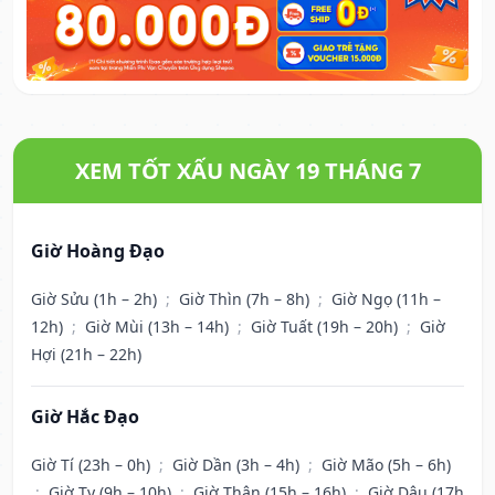
XEM TỐT XẤU NGÀY 19 THÁNG 7
Giờ Hoàng Đạo
Giờ Sửu (1h – 2h)
;
Giờ Thìn (7h – 8h)
;
Giờ Ngọ (11h –
12h)
;
Giờ Mùi (13h – 14h)
;
Giờ Tuất (19h – 20h)
;
Giờ
Hợi (21h – 22h)
Giờ Hắc Đạo
Giờ Tí (23h – 0h)
;
Giờ Dần (3h – 4h)
;
Giờ Mão (5h – 6h)
;
Giờ Tỵ (9h – 10h)
;
Giờ Thân (15h – 16h)
;
Giờ Dậu (17h