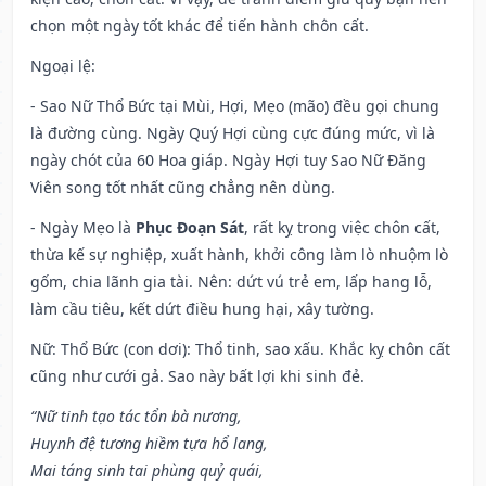
chọn một ngày tốt khác để tiến hành chôn cất.
Ngoại lệ
:
- Sao Nữ Thổ Bức tại Mùi, Hợi, Mẹo (mão) đều gọi chung
là đường cùng. Ngày Quý Hợi cùng cực đúng mức, vì là
ngày chót của 60 Hoa giáp. Ngày Hợi tuy Sao Nữ Đăng
Viên song tốt nhất cũng chẳng nên dùng.
- Ngày Mẹo là
Phục Đoạn Sát
, rất kỵ trong việc chôn cất,
thừa kế sự nghiệp, xuất hành, khởi công làm lò nhuộm lò
gốm, chia lãnh gia tài. Nên: dứt vú trẻ em, lấp hang lỗ,
làm cầu tiêu, kết dứt điều hung hại, xây tường.
Nữ: Thổ Bức (con dơi): Thổ tinh, sao xấu. Khắc kỵ chôn cất
cũng như cưới gả. Sao này bất lợi khi sinh đẻ.
“Nữ tinh tạo tác tổn bà nương,
Huynh đệ tương hiềm tựa hổ lang,
Mai táng sinh tai phùng quỷ quái,