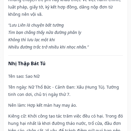
luật pháp, giấy tờ, ký kết hợp đồng, dâng nộp đơn từ
không nên vội vã.
“Lưu Liên là chuyện bất tường
Tìm bạn chẳng thấy nửa đường phân ly
Không thì lưu lạc một khi
Nhiều đường trắc trở nhiều khi nhọc nhằn.”
Nhị Thập Bát Tú
Tên sao
: Sao Nữ
Tên ngày
: Nữ Thổ Bức - Cảnh Đan: Xấu (Hung Tú). Tướng
tinh con dơi, chủ trị ngày thứ 7.
Nên làm
: Hợp kết màn hay may áo.
Kiêng cữ
: Khởi công tạo tác trăm việc đều có hại. Trong đó
hung hại nhất là khơi đường tháo nước, trổ cửa, đầu đơn
kiện cáo, chôn cất. Vì vậy, để tránh điềm giữ quý bạn nên