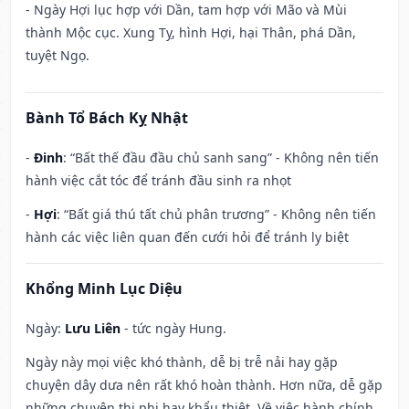
- Ngày Hợi lục hợp với Dần, tam hợp với Mão và Mùi
thành Mộc cục. Xung Tỵ, hình Hợi, hại Thân, phá Dần,
tuyệt Ngọ.
Bành Tổ Bách Kỵ Nhật
-
Đinh
: “Bất thế đầu đầu chủ sanh sang” - Không nên tiến
hành việc cắt tóc để tránh đầu sinh ra nhọt
-
Hợi
: “Bất giá thú tất chủ phân trương” - Không nên tiến
hành các việc liên quan đến cưới hỏi để tránh ly biệt
Khổng Minh Lục Diệu
Ngày:
Lưu Liên
- tức ngày Hung.
Ngày này mọi việc khó thành, dễ bị trễ nải hay gặp
chuyện dây dưa nên rất khó hoàn thành. Hơn nữa, dễ gặp
những chuyện thị phi hay khẩu thiệt. Về việc hành chính,