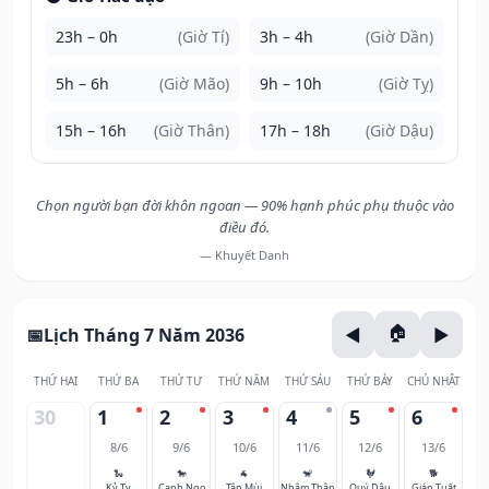
23h – 0h
(Giờ Tí)
3h – 4h
(Giờ Dần)
5h – 6h
(Giờ Mão)
9h – 10h
(Giờ Tỵ)
15h – 16h
(Giờ Thân)
17h – 18h
(Giờ Dậu)
Chọn người bạn đời khôn ngoan — 90% hạnh phúc phụ thuộc vào
điều đó.
— Khuyết Danh
Lịch Tháng 7 Năm 2036
THỨ HAI
THỨ BA
THỨ TƯ
THỨ NĂM
THỨ SÁU
THỨ BẢY
CHỦ NHẬT
30
1
2
3
4
5
6
8/6
9/6
10/6
11/6
12/6
13/6
🐍
🐎
🐐
🐒
🐓
🐕
Kỷ Tỵ
Canh Ngọ
Tân Mùi
Nhâm Thân
Quý Dậu
Giáp Tuất