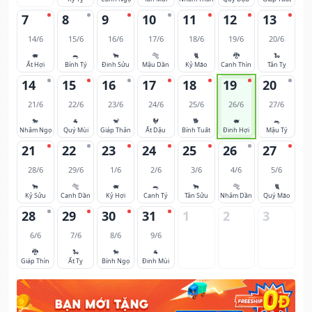
7
8
9
10
11
12
13
14/6
15/6
16/6
17/6
18/6
19/6
20/6
🐖
🐀
🐂
🐅
🐈
🐉
🐍
Ất Hợi
Bính Tý
Đinh Sửu
Mậu Dần
Kỷ Mão
Canh Thìn
Tân Tỵ
14
15
16
17
18
19
20
21/6
22/6
23/6
24/6
25/6
26/6
27/6
🐎
🐐
🐒
🐓
🐕
🐖
🐀
Nhâm Ngọ
Quý Mùi
Giáp Thân
Ất Dậu
Bính Tuất
Đinh Hợi
Mậu Tý
21
22
23
24
25
26
27
28/6
29/6
1/6
2/6
3/6
4/6
5/6
🐂
🐅
🐖
🐀
🐂
🐅
🐈
Kỷ Sửu
Canh Dần
Kỷ Hợi
Canh Tý
Tân Sửu
Nhâm Dần
Quý Mão
28
29
30
31
1
2
3
6/6
7/6
8/6
9/6
🐉
🐍
🐎
🐐
Giáp Thìn
Ất Tỵ
Bính Ngọ
Đinh Mùi