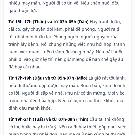
nhiều may mắn. Người đi có tin về. Nếu chăn nuôi đều
gặp thuận lợi.
Từ 15h-17h (Thân) và từ 03h-05h (Dần)
Hay tranh luận,
cãi cọ, gây chuyện đói kém, phải đề phòng. Người ra đi
tốt nhất nên hoãn lại. Phòng người người nguyền rủa,
tránh lây bệnh. Nói chung những việc như hội họp, tranh
luận, việc quan,…nên tránh đi vào giờ này. Nếu bắt buộc
phải đi vào giờ này thì nên giữ miệng để hạn ché gây ẩu
đả hay cãi nhau.
Từ 17h-19h (Dậu) và từ 05h-07h (Mão)
Là giờ rất tốt lành,
nếu đi thường gặp được may mắn. Buôn bán, kinh doanh
có lời. Người đi sắp về nhà. Phụ nữ có tin mừng. Mọi việc
trong nhà đều hòa hợp. Nếu có bệnh cầu thì sẽ khỏi, gia
đình đều mạnh khỏe.
Từ 19h-21h (Tuất) và từ 07h-09h (Thìn)
Cầu tài thì không
có lợi, hoặc hay bị trái ý. Nếu ra đi hay thiệt, gặp nạn, việc
quan trọng thì phải đòn, gặp ma quỷ nên cúng tế thì mới