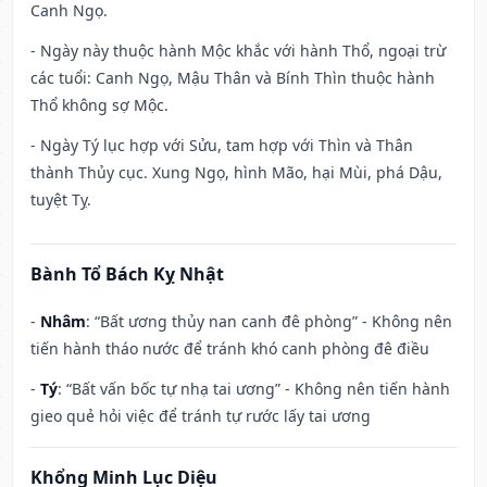
Canh Ngọ.
- Ngày này thuộc hành Mộc khắc với hành Thổ, ngoại trừ
các tuổi: Canh Ngọ, Mậu Thân và Bính Thìn thuộc hành
Thổ không sợ Mộc.
- Ngày Tý lục hợp với Sửu, tam hợp với Thìn và Thân
thành Thủy cục. Xung Ngọ, hình Mão, hại Mùi, phá Dậu,
tuyệt Tỵ.
Bành Tổ Bách Kỵ Nhật
-
Nhâm
: “Bất ương thủy nan canh đê phòng” - Không nên
tiến hành tháo nước để tránh khó canh phòng đê điều
-
Tý
: “Bất vấn bốc tự nhạ tai ương” - Không nên tiến hành
gieo quẻ hỏi việc để tránh tự rước lấy tai ương
Khổng Minh Lục Diệu