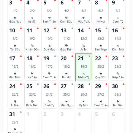
3
4
5
6
7
8
9
1/2
2/2
3/2
4/2
5/2
6/2
7/2
🐎
🐐
🐒
🐓
🐕
🐖
🐀
Giáp Ngọ
Ất Mùi
Bính Thân
Đinh Dậu
Mậu Tuất
Kỷ Hợi
Canh Tý
10
11
12
13
14
15
16
8/2
9/2
10/2
11/2
12/2
13/2
14/2
🐂
🐅
🐈
🐉
🐍
🐎
🐐
Tân Sửu
Nhâm Dần
Quý Mão
Giáp Thìn
Ất Tỵ
Bính Ngọ
Đinh Mùi
17
18
19
20
21
22
23
15/2
16/2
17/2
18/2
19/2
20/2
21/2
🐒
🐓
🐕
🐖
🐀
🐂
🐅
Mậu Thân
Kỷ Dậu
Canh Tuất
Tân Hợi
Nhâm Tý
Quý Sửu
Giáp Dần
24
25
26
27
28
29
30
22/2
23/2
24/2
25/2
26/2
27/2
28/2
🐈
🐉
🐍
🐎
🐐
🐒
🐓
Ất Mão
Bính Thìn
Đinh Tỵ
Mậu Ngọ
Kỷ Mùi
Canh Thân
Tân Dậu
31
1
2
3
4
5
6
29/2
🐕