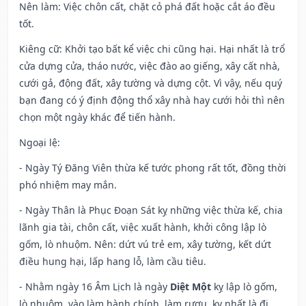
Nên làm
: Việc chôn cất, chặt cỏ phá đất hoặc cắt áo đều
tốt.
Kiêng cữ
: Khởi tạo bất kể việc chi cũng hại. Hại nhất là trổ
cửa dựng cửa, tháo nước, việc đào ao giếng, xây cất nhà,
cưới gả, động đất, xây tường và dựng cột. Vì vậy, nếu quý
bạn đang có ý định động thổ xây nhà hay cưới hỏi thì nên
chọn một ngày khác để tiến hành.
Ngoại lệ
:
- Ngày Tý Đăng Viên thừa kế tước phong rất tốt, đồng thời
phó nhiệm may mắn.
- Ngày Thân là Phục Đoạn Sát kỵ những việc thừa kế, chia
lãnh gia tài, chôn cất, việc xuất hành, khởi công lập lò
gốm, lò nhuộm. Nên: dứt vú trẻ em, xây tường, kết dứt
điều hung hại, lấp hang lỗ, làm cầu tiêu.
- Nhằm ngày 16 Âm Lịch là ngày
Diệt Một
kỵ lập lò gốm,
lò nhuộm, vào làm hành chính, làm rượu, kỵ nhất là đi