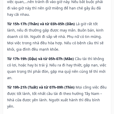
việc quan,…nên tránh đi vào giờ này. Nếu bắt buộc phải
đi vào giờ này thì nên giữ miệng để hạn ché gây ẩu đả
hay cãi nhau.
Từ 15h-17h (Thân) và từ 03h-05h (Dần)
Là giờ rất tốt
lành, nếu đi thường gặp được may mắn. Buôn bán, kinh
doanh có lời. Người đi sắp về nhà. Phụ nữ có tin mừng.
Mọi việc trong nhà đều hòa hợp. Nếu có bệnh cầu thì sẽ
khỏi, gia đình đều mạnh khỏe.
Từ 17h-19h (Dậu) và từ 05h-07h (Mão)
Cầu tài thì không
có lợi, hoặc hay bị trái ý. Nếu ra đi hay thiệt, gặp nạn, việc
quan trọng thì phải đòn, gặp ma quỷ nên cúng tế thì mới
an.
Từ 19h-21h (Tuất) và từ 07h-09h (Thìn)
Mọi công việc đều
được tốt lành, tốt nhất cầu tài đi theo hướng Tây Nam –
Nhà cửa được yên lành. Người xuất hành thì đều bình
yên.