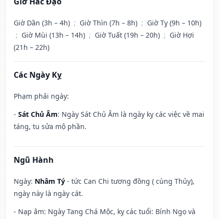
Giờ Hắc Đạo
Giờ Dần (3h – 4h)
;
Giờ Thìn (7h – 8h)
;
Giờ Tỵ (9h – 10h)
;
Giờ Mùi (13h – 14h)
;
Giờ Tuất (19h – 20h)
;
Giờ Hợi
(21h – 22h)
Các Ngày Kỵ
Phạm phải ngày:
-
Sát Chủ Âm
: Ngày Sát Chủ Âm là ngày kỵ các việc về mai
táng, tu sửa mộ phần.
Ngũ Hành
Ngày:
Nhâm Tý
- tức Can Chi tương đồng ( cùng Thủy),
ngày này là ngày cát.
- Nạp âm: Ngày Tang Chá Mộc, kỵ các tuổi: Bính Ngọ và