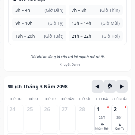
3h – 4h
(Giờ Dần)
7h – 8h
(Giờ Thìn)
9h – 10h
(Giờ Tỵ)
13h – 14h
(Giờ Mùi)
19h – 20h
(Giờ Tuất)
21h – 22h
(Giờ Hợi)
Đôi khi im lặng là câu trả lời mạnh mẽ nhất.
— Khuyết Danh
Lịch Tháng 3 Năm 2098
THỨ HAI
THỨ BA
THỨ TƯ
THỨ NĂM
THỨ SÁU
THỨ BẢY
CHỦ NHẬT
24
25
26
27
28
1
2
29/1
30/1
🐉
🐍
Nhâm Thìn
Quý Tỵ