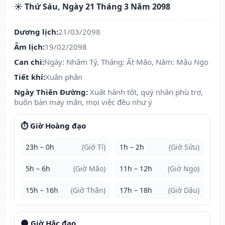
☀️ Thứ Sáu, Ngày 21 Tháng 3 Năm 2098
Dương lịch:
21/03/2098
Âm lịch:
19/02/2098
Can chi:
Ngày: Nhâm Tý, Tháng: Ất Mão, Năm: Mậu Ngọ
Tiết khí:
Xuân phân
Ngày Thiên Đường:
Xuất hành tốt, quý nhân phù trợ,
buôn bán may mắn, mọi việc đều như ý
⏱️ Giờ Hoàng đạo
23h – 0h
(Giờ Tí)
1h – 2h
(Giờ Sửu)
5h – 6h
(Giờ Mão)
11h – 12h
(Giờ Ngọ)
15h – 16h
(Giờ Thân)
17h – 18h
(Giờ Dậu)
🌑 Giờ Hắc đạo