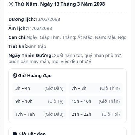
☀️ Thứ Năm, Ngày 13 Tháng 3 Năm 2098
Dương lịch:
13/03/2098
Âm lịch:
11/02/2098
Can chi:
Ngày: Giáp Thìn, Tháng: Ất Mão, Năm: Mậu Ngọ
Tiết khí:
Kinh trập
Ngày Thiên Đường:
Xuất hành tốt, quý nhân phù trợ,
buôn bán may mắn, mọi việc đều như ý
⏱️ Giờ Hoàng đạo
3h – 4h
(Giờ Dần)
7h – 8h
(Giờ Thìn)
9h – 10h
(Giờ Tỵ)
15h – 16h
(Giờ Thân)
17h – 18h
(Giờ Dậu)
21h – 22h
(Giờ Hợi)
🌑 Giờ Hắc đạo