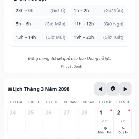
23h – 0h
(Giờ Tí)
1h – 2h
(Giờ Sửu)
5h – 6h
(Giờ Mão)
11h – 12h
(Giờ Ngọ)
13h – 14h
(Giờ Mùi)
19h – 20h
(Giờ Tuất)
Đừng mong đợi kết quả nếu bạn không nỗ lực.
— Khuyết Danh
Lịch Tháng 3 Năm 2098
THỨ HAI
THỨ BA
THỨ TƯ
THỨ NĂM
THỨ SÁU
THỨ BẢY
CHỦ NHẬT
24
25
26
27
28
1
2
29/1
30/1
🐉
🐍
Nhâm Thìn
Quý Tỵ