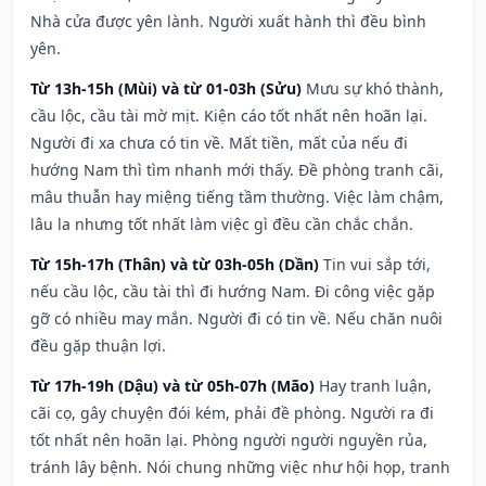
Nhà cửa được yên lành. Người xuất hành thì đều bình
yên.
Từ 13h-15h (Mùi) và từ 01-03h (Sửu)
Mưu sự khó thành,
cầu lộc, cầu tài mờ mịt. Kiện cáo tốt nhất nên hoãn lại.
Người đi xa chưa có tin về. Mất tiền, mất của nếu đi
hướng Nam thì tìm nhanh mới thấy. Đề phòng tranh cãi,
mâu thuẫn hay miệng tiếng tầm thường. Việc làm chậm,
lâu la nhưng tốt nhất làm việc gì đều cần chắc chắn.
Từ 15h-17h (Thân) và từ 03h-05h (Dần)
Tin vui sắp tới,
nếu cầu lộc, cầu tài thì đi hướng Nam. Đi công việc gặp
gỡ có nhiều may mắn. Người đi có tin về. Nếu chăn nuôi
đều gặp thuận lợi.
Từ 17h-19h (Dậu) và từ 05h-07h (Mão)
Hay tranh luận,
cãi cọ, gây chuyện đói kém, phải đề phòng. Người ra đi
tốt nhất nên hoãn lại. Phòng người người nguyền rủa,
tránh lây bệnh. Nói chung những việc như hội họp, tranh