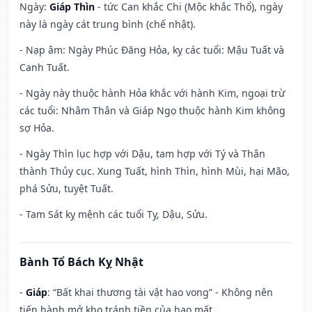
Ngày:
Giáp Thìn
- tức Can khắc Chi (Mộc khắc Thổ), ngày
này là ngày cát trung bình (chế nhật).
- Nạp âm: Ngày Phúc Đăng Hỏa, kỵ các tuổi: Mậu Tuất và
Canh Tuất.
- Ngày này thuộc hành Hỏa khắc với hành Kim, ngoại trừ
các tuổi: Nhâm Thân và Giáp Ngọ thuộc hành Kim không
sợ Hỏa.
- Ngày Thìn lục hợp với Dậu, tam hợp với Tý và Thân
thành Thủy cục. Xung Tuất, hình Thìn, hình Mùi, hại Mão,
phá Sửu, tuyệt Tuất.
- Tam Sát kỵ mệnh các tuổi Tỵ, Dậu, Sửu.
Bành Tổ Bách Kỵ Nhật
-
Giáp
: “Bất khai thương tài vật hao vong” - Không nên
tiến hành mở kho tránh tiền của hao mất