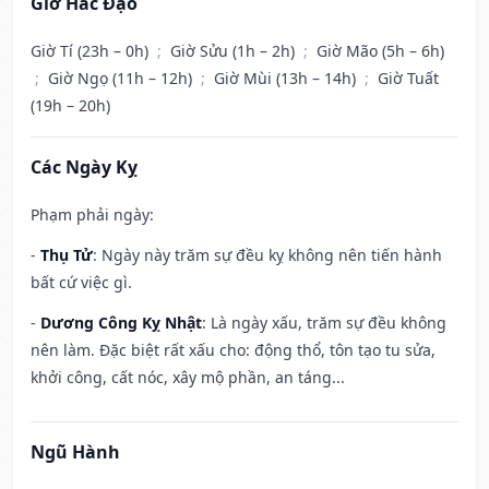
Giờ Hắc Đạo
Giờ Tí (23h – 0h)
;
Giờ Sửu (1h – 2h)
;
Giờ Mão (5h – 6h)
;
Giờ Ngọ (11h – 12h)
;
Giờ Mùi (13h – 14h)
;
Giờ Tuất
(19h – 20h)
Các Ngày Kỵ
Phạm phải ngày:
-
Thụ Tử
: Ngày này trăm sự đều kỵ không nên tiến hành
bất cứ việc gì.
-
Dương Công Kỵ Nhật
: Là ngày xấu, trăm sự đều không
nên làm. Đặc biệt rất xấu cho: động thổ, tôn tạo tu sửa,
khởi công, cất nóc, xây mộ phần, an táng...
Ngũ Hành