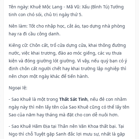
Tên ngày
: Khuê Mộc Lang - Mã Vũ: Xấu (Bình Tú) Tướng
tinh con chó sói, chủ trị ngày thứ 5.
Nên làm
: Tốt cho nhập học, cắt áo, tạo dựng nhà phòng
hay ra đi cầu công danh.
Kiêng cữ
: Chôn cất, trổ cửa dựng cửa, khai thông đường
nước, việc khai trương, đào ao móc giếng, các vụ thưa
kiện và đóng giường lót giường. Vì vậy, nếu quý bạn có ý
định chôn cất người chết hay khai trường lập nghiệp thì
nên chọn một ngày khác để tiến hành.
Ngoại lệ
:
- Sao Khuê là một trong
Thất Sát Tinh
, nếu đẻ con nhằm
ngày này thì nên lấy tên của Sao Khuê cũng có thể lấy tên
Sao của năm hay tháng mà đặt cho con dễ nuôi hơn.
- Sao Khuê Hãm Địa tại Thân nên Văn Khoa thất bại. Tại
Ngọ thì chỗ Tuyệt gặp Sanh đắc lợi mưu sự, nhất là gặp