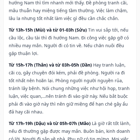
hướng Nam thì tìm nhanh mới thấy. Đề phòng tranh cãi,
mâu thuẫn hay miệng tiếng tầm thường. Việc làm chậm,
lâu la nhưng tốt nhất làm việc gì đều cần chắc chắn.
Từ 13h-15h (Mùi) và từ 01-03h (Sửu)
Tin vui sắp tới, nếu
cầu lộc, cầu tài thì đi hướng Nam. Đi công việc gặp gỡ có
nhiều may mắn. Người đi có tin về. Nếu chăn nuôi đều
gặp thuận lợi.
Từ 15h-17h (Thân) và từ 03h-05h (Dần)
Hay tranh luận,
cãi cọ, gây chuyện đói kém, phải đề phòng. Người ra đi
tốt nhất nên hoãn lại. Phòng người người nguyền rủa,
tránh lây bệnh. Nói chung những việc như hội họp, tranh
luận, việc quan,…nên tránh đi vào giờ này. Nếu bắt buộc
phải đi vào giờ này thì nên giữ miệng để hạn ché gây ẩu
đả hay cãi nhau.
Từ 17h-19h (Dậu) và từ 05h-07h (Mão)
Là giờ rất tốt lành,
nếu đi thường gặp được may mắn. Buôn bán, kinh doanh
có lời. Người đi sắp về nhà. Phụ nữ có tin mừng. Mọi việc