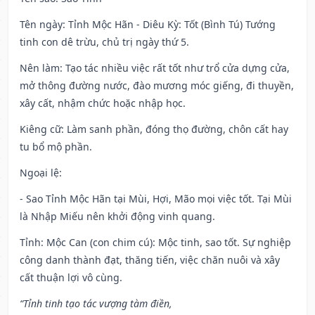
Tên ngày
: Tỉnh Mộc Hãn - Diêu Kỳ: Tốt (Bình Tú) Tướng
tinh con dê trừu, chủ trị ngày thứ 5.
Nên làm
: Tạo tác nhiều việc rất tốt như trổ cửa dựng cửa,
mở thông đường nước, đào mương móc giếng, đi thuyền,
xây cất, nhậm chức hoặc nhập học.
Kiêng cữ
: Làm sanh phần, đóng thọ đường, chôn cất hay
tu bổ mộ phần.
Ngoại lệ
:
- Sao Tỉnh Mộc Hãn tại Mùi, Hợi, Mão mọi việc tốt. Tại Mùi
là Nhập Miếu nên khởi động vinh quang.
Tỉnh: Mộc Can (con chim cú): Mộc tinh, sao tốt. Sự nghiệp
công danh thành đạt, thăng tiến, việc chăn nuôi và xây
cất thuận lợi vô cùng.
“Tỉnh tinh tạo tác vượng tàm điền,