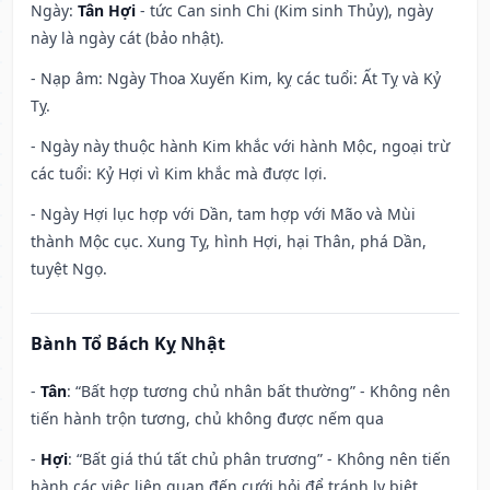
Ngày:
Tân Hợi
- tức Can sinh Chi (Kim sinh Thủy), ngày
này là ngày cát (bảo nhật).
- Nạp âm: Ngày Thoa Xuyến Kim, kỵ các tuổi: Ất Tỵ và Kỷ
Tỵ.
- Ngày này thuộc hành Kim khắc với hành Mộc, ngoại trừ
các tuổi: Kỷ Hợi vì Kim khắc mà được lợi.
- Ngày Hợi lục hợp với Dần, tam hợp với Mão và Mùi
thành Mộc cục. Xung Tỵ, hình Hợi, hại Thân, phá Dần,
tuyệt Ngọ.
Bành Tổ Bách Kỵ Nhật
-
Tân
: “Bất hợp tương chủ nhân bất thường” - Không nên
tiến hành trộn tương, chủ không được nếm qua
-
Hợi
: “Bất giá thú tất chủ phân trương” - Không nên tiến
hành các việc liên quan đến cưới hỏi để tránh ly biệt