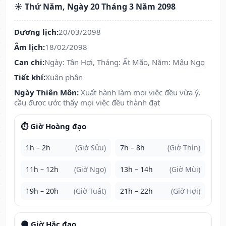
☀️ Thứ Năm, Ngày 20 Tháng 3 Năm 2098
Dương lịch:
20/03/2098
Âm lịch:
18/02/2098
Can chi:
Ngày: Tân Hợi, Tháng: Ất Mão, Năm: Mậu Ngọ
Tiết khí:
Xuân phân
Ngày Thiên Môn:
Xuất hành làm mọi việc đều vừa ý,
cầu được ước thấy mọi việc đều thành đạt
⏱️ Giờ Hoàng đạo
1h – 2h
(Giờ Sửu)
7h – 8h
(Giờ Thìn)
11h – 12h
(Giờ Ngọ)
13h – 14h
(Giờ Mùi)
19h – 20h
(Giờ Tuất)
21h – 22h
(Giờ Hợi)
🌑 Giờ Hắc đạo