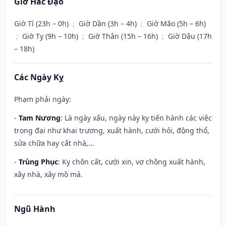
Giờ Hắc Đạo
Giờ Tí (23h – 0h)
;
Giờ Dần (3h – 4h)
;
Giờ Mão (5h – 6h)
;
Giờ Tỵ (9h – 10h)
;
Giờ Thân (15h – 16h)
;
Giờ Dậu (17h
– 18h)
Các Ngày Kỵ
Phạm phải ngày:
-
Tam Nương
: Là ngày xấu, ngày này kỵ tiến hành các việc
trọng đại như khai trương, xuất hành, cưới hỏi, động thổ,
sửa chữa hay cất nhà,...
-
Trùng Phục
: Kỵ chôn cất, cưới xin, vợ chồng xuất hành,
xây nhà, xây mồ mả.
Ngũ Hành