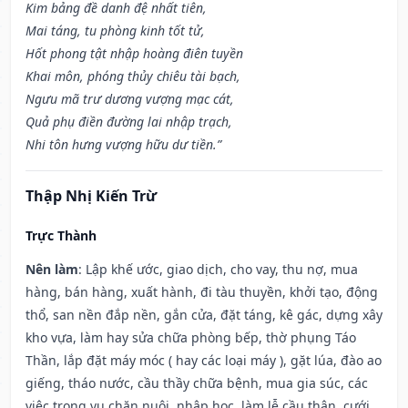
Kim bảng đề danh đệ nhất tiên,
Mai táng, tu phòng kinh tốt tử,
Hốt phong tật nhập hoàng điên tuyền
Khai môn, phóng thủy chiêu tài bạch,
Ngưu mã trư dương vượng mạc cát,
Quả phụ điền đường lai nhập trạch,
Nhi tôn hưng vượng hữu dư tiền.”
Thập Nhị Kiến Trừ
Trực Thành
Nên làm
: Lập khế ước, giao dịch, cho vay, thu nợ, mua
hàng, bán hàng, xuất hành, đi tàu thuyền, khởi tạo, động
thổ, san nền đắp nền, gắn cửa, đặt táng, kê gác, dựng xây
kho vựa, làm hay sửa chữa phòng bếp, thờ phụng Táo
Thần, lắp đặt máy móc ( hay các loại máy ), gặt lúa, đào ao
giếng, tháo nước, cầu thầy chữa bệnh, mua gia súc, các
việc trong vụ chăn nuôi, nhập học, làm lễ cầu thân, cưới