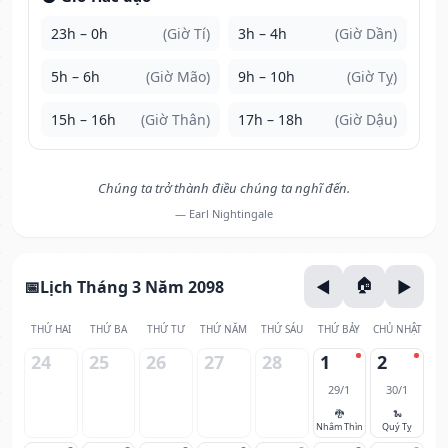
23h – 0h
(Giờ Tí)
3h – 4h
(Giờ Dần)
5h – 6h
(Giờ Mão)
9h – 10h
(Giờ Tỵ)
15h – 16h
(Giờ Thân)
17h – 18h
(Giờ Dậu)
Chúng ta trở thành điều chúng ta nghĩ đến.
— Earl Nightingale
Lịch Tháng 3 Năm 2098
THỨ HAI
THỨ BA
THỨ TƯ
THỨ NĂM
THỨ SÁU
THỨ BẢY
CHỦ NHẬT
24
25
26
27
28
1
2
29/1
30/1
🐉
🐍
Nhâm Thìn
Quý Tỵ