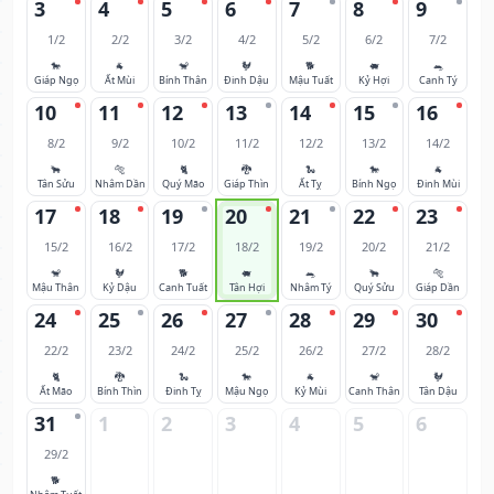
3
4
5
6
7
8
9
1/2
2/2
3/2
4/2
5/2
6/2
7/2
🐎
🐐
🐒
🐓
🐕
🐖
🐀
Giáp Ngọ
Ất Mùi
Bính Thân
Đinh Dậu
Mậu Tuất
Kỷ Hợi
Canh Tý
10
11
12
13
14
15
16
8/2
9/2
10/2
11/2
12/2
13/2
14/2
🐂
🐅
🐈
🐉
🐍
🐎
🐐
Tân Sửu
Nhâm Dần
Quý Mão
Giáp Thìn
Ất Tỵ
Bính Ngọ
Đinh Mùi
17
18
19
20
21
22
23
15/2
16/2
17/2
18/2
19/2
20/2
21/2
🐒
🐓
🐕
🐖
🐀
🐂
🐅
Mậu Thân
Kỷ Dậu
Canh Tuất
Tân Hợi
Nhâm Tý
Quý Sửu
Giáp Dần
24
25
26
27
28
29
30
22/2
23/2
24/2
25/2
26/2
27/2
28/2
🐈
🐉
🐍
🐎
🐐
🐒
🐓
Ất Mão
Bính Thìn
Đinh Tỵ
Mậu Ngọ
Kỷ Mùi
Canh Thân
Tân Dậu
31
1
2
3
4
5
6
29/2
🐕