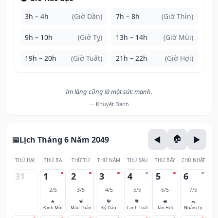
3h – 4h
(Giờ Dần)
7h – 8h
(Giờ Thìn)
9h – 10h
(Giờ Tỵ)
13h – 14h
(Giờ Mùi)
19h – 20h
(Giờ Tuất)
21h – 22h
(Giờ Hợi)
Im lặng cũng là một sức mạnh.
— Khuyết Danh
Lịch Tháng 6 Năm 2049
THỨ HAI
THỨ BA
THỨ TƯ
THỨ NĂM
THỨ SÁU
THỨ BẢY
CHỦ NHẬT
31
1
2
3
4
5
6
2/5
3/5
4/5
5/5
6/5
7/5
🐐
🐒
🐓
🐕
🐖
🐀
Đinh Mùi
Mậu Thân
Kỷ Dậu
Canh Tuất
Tân Hợi
Nhâm Tý