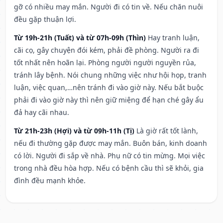
gỡ có nhiều may mắn. Người đi có tin về. Nếu chăn nuôi
đều gặp thuận lợi.
Từ 19h-21h (Tuất) và từ 07h-09h (Thìn)
Hay tranh luận,
cãi cọ, gây chuyện đói kém, phải đề phòng. Người ra đi
tốt nhất nên hoãn lại. Phòng người người nguyền rủa,
tránh lây bệnh. Nói chung những việc như hội họp, tranh
luận, việc quan,…nên tránh đi vào giờ này. Nếu bắt buộc
phải đi vào giờ này thì nên giữ miệng để hạn ché gây ẩu
đả hay cãi nhau.
Từ 21h-23h (Hợi) và từ 09h-11h (Tị)
Là giờ rất tốt lành,
nếu đi thường gặp được may mắn. Buôn bán, kinh doanh
có lời. Người đi sắp về nhà. Phụ nữ có tin mừng. Mọi việc
trong nhà đều hòa hợp. Nếu có bệnh cầu thì sẽ khỏi, gia
đình đều mạnh khỏe.