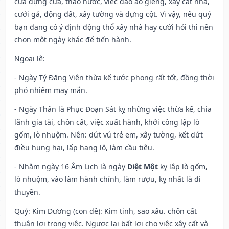
cửa dựng cửa, tháo nước, việc đào ao giếng, xây cất nhà,
cưới gả, động đất, xây tường và dựng cột. Vì vậy, nếu quý
bạn đang có ý định động thổ xây nhà hay cưới hỏi thì nên
chọn một ngày khác để tiến hành.
Ngoại lệ
:
- Ngày Tý Đăng Viên thừa kế tước phong rất tốt, đồng thời
phó nhiệm may mắn.
- Ngày Thân là Phục Đoạn Sát kỵ những việc thừa kế, chia
lãnh gia tài, chôn cất, việc xuất hành, khởi công lập lò
gốm, lò nhuộm. Nên: dứt vú trẻ em, xây tường, kết dứt
điều hung hại, lấp hang lỗ, làm cầu tiêu.
- Nhằm ngày 16 Âm Lịch là ngày
Diệt Một
kỵ lập lò gốm,
lò nhuộm, vào làm hành chính, làm rượu, kỵ nhất là đi
thuyền.
Quỷ: Kim Dương (con dê): Kim tinh, sao xấu. chôn cất
thuận lợi trong việc. Ngược lại bất lợi cho việc xây cất và