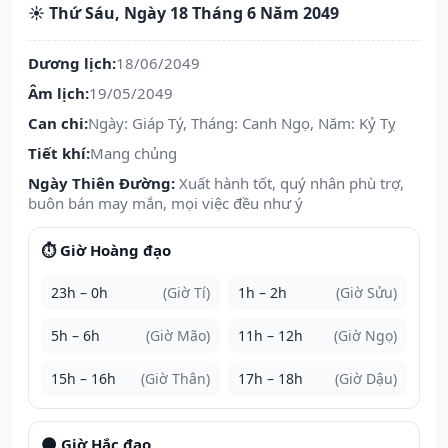
☀️ Thứ Sáu, Ngày 18 Tháng 6 Năm 2049
Dương lịch:
18/06/2049
Âm lịch:
19/05/2049
Can chi:
Ngày: Giáp Tý, Tháng: Canh Ngọ, Năm: Kỷ Tỵ
Tiết khí:
Mang chủng
Ngày Thiên Đường:
Xuất hành tốt, quý nhân phù trợ,
buôn bán may mắn, mọi việc đều như ý
⏱️ Giờ Hoàng đạo
23h – 0h
(Giờ Tí)
1h – 2h
(Giờ Sửu)
5h – 6h
(Giờ Mão)
11h – 12h
(Giờ Ngọ)
15h – 16h
(Giờ Thân)
17h – 18h
(Giờ Dậu)
🌑 Giờ Hắc đạo