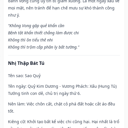
danh vọng cũng uy tín bị giảm xuống. Là một ngày xấu về
mọi mặt, nên tránh để hạn chế mưu sự khó thành công
như ý.
“Không Vong gặp quẻ khẩn cần
Bệnh tật khẩn thiết chẳng làm được chi
Không thì ôn tiểu thê nhi
Không thì trộm cắp phân ly bất tường.”
Nhị Thập Bát Tú
Tên sao
: Sao Quỷ
Tên ngày
: Quỷ Kim Dương - Vương Phách: Xấu (Hung Tú)
Tướng tinh con dê, chủ trị ngày thứ 6.
Nên làm
: Việc chôn cất, chặt cỏ phá đất hoặc cắt áo đều
tốt.
Kiêng cữ
: Khởi tạo bất kể việc chi cũng hại. Hại nhất là trổ