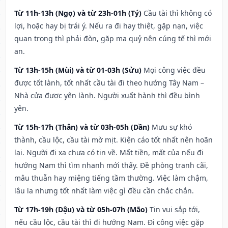
Từ 11h-13h (Ngọ) và từ 23h-01h (Tý)
Cầu tài thì không có
lợi, hoặc hay bị trái ý. Nếu ra đi hay thiệt, gặp nạn, việc
quan trọng thì phải đòn, gặp ma quỷ nên cúng tế thì mới
an.
Từ 13h-15h (Mùi) và từ 01-03h (Sửu)
Mọi công việc đều
được tốt lành, tốt nhất cầu tài đi theo hướng Tây Nam –
Nhà cửa được yên lành. Người xuất hành thì đều bình
yên.
Từ 15h-17h (Thân) và từ 03h-05h (Dần)
Mưu sự khó
thành, cầu lộc, cầu tài mờ mịt. Kiện cáo tốt nhất nên hoãn
lại. Người đi xa chưa có tin về. Mất tiền, mất của nếu đi
hướng Nam thì tìm nhanh mới thấy. Đề phòng tranh cãi,
mâu thuẫn hay miệng tiếng tầm thường. Việc làm chậm,
lâu la nhưng tốt nhất làm việc gì đều cần chắc chắn.
Từ 17h-19h (Dậu) và từ 05h-07h (Mão)
Tin vui sắp tới,
nếu cầu lộc, cầu tài thì đi hướng Nam. Đi công việc gặp