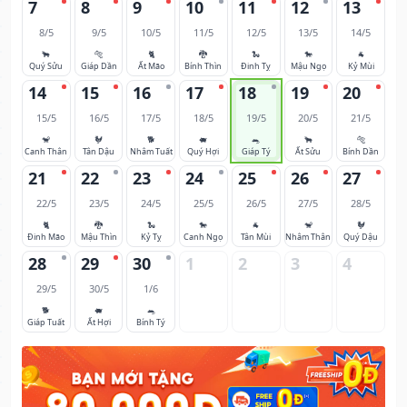
7
8
9
10
11
12
13
8/5
9/5
10/5
11/5
12/5
13/5
14/5
🐂
🐅
🐈
🐉
🐍
🐎
🐐
Quý Sửu
Giáp Dần
Ất Mão
Bính Thìn
Đinh Tỵ
Mậu Ngọ
Kỷ Mùi
14
15
16
17
18
19
20
15/5
16/5
17/5
18/5
19/5
20/5
21/5
🐒
🐓
🐕
🐖
🐀
🐂
🐅
Canh Thân
Tân Dậu
Nhâm Tuất
Quý Hợi
Giáp Tý
Ất Sửu
Bính Dần
21
22
23
24
25
26
27
22/5
23/5
24/5
25/5
26/5
27/5
28/5
🐈
🐉
🐍
🐎
🐐
🐒
🐓
Đinh Mão
Mậu Thìn
Kỷ Tỵ
Canh Ngọ
Tân Mùi
Nhâm Thân
Quý Dậu
28
29
30
1
2
3
4
29/5
30/5
1/6
🐕
🐖
🐀
Giáp Tuất
Ất Hợi
Bính Tý