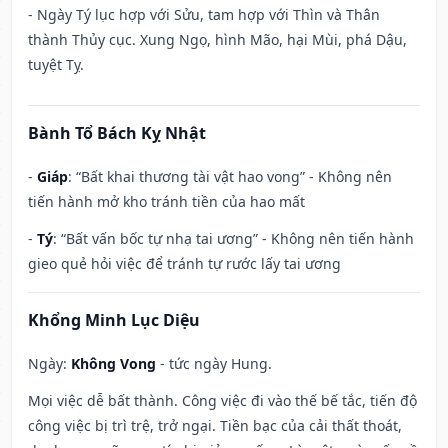
- Ngày Tý lục hợp với Sửu, tam hợp với Thìn và Thân
thành Thủy cục. Xung Ngọ, hình Mão, hại Mùi, phá Dậu,
tuyệt Tỵ.
Bành Tổ Bách Kỵ Nhật
-
Giáp
: “Bất khai thương tài vật hao vong” - Không nên
tiến hành mở kho tránh tiền của hao mất
-
Tý
: “Bất vấn bốc tự nhạ tai ương” - Không nên tiến hành
gieo quẻ hỏi việc để tránh tự rước lấy tai ương
Khổng Minh Lục Diệu
Ngày:
Không Vong
- tức ngày Hung.
Mọi việc dễ bất thành. Công việc đi vào thế bế tắc, tiến độ
công việc bị trì trệ, trở ngại. Tiền bạc của cải thất thoát,