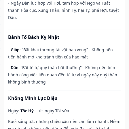
- Ngày Dần lục hợp với Hợi, tam hợp với Ngọ và Tuất
thành Hỏa cục. Xung Thân, hình Tỵ, hại Tỵ, phá Hợi, tuyệt
Dậu.
Bành Tổ Bách Kỵ Nhật
-
Giáp
: “Bất khai thương tài vật hao vong” - Không nên
tiến hành mở kho tránh tiền của hao mất
-
Dần
: “Bất tế tự quỷ thần bất thường” - Không nên tiến
hành công việc liên quan đến tế tự vì ngày này quỷ thần
không bình thường
Khổng Minh Lục Diệu
Ngày:
Tốc Hỷ
- tức ngày Tốt vừa.
Buổi sáng tốt, nhưng chiều xấu nên cần làm nhanh. Niềm
vui nhanh chóng, nên dùng để mưu đại sự, sẽ thành