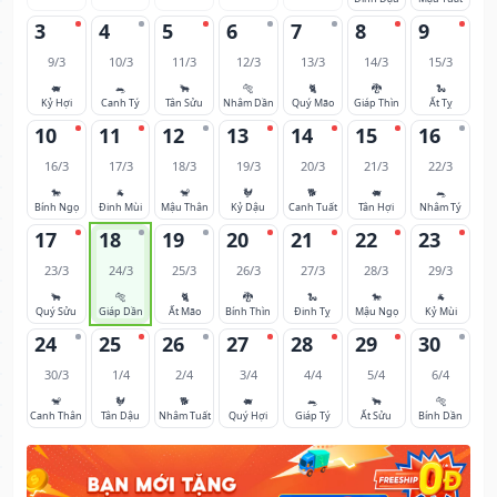
3
4
5
6
7
8
9
9/3
10/3
11/3
12/3
13/3
14/3
15/3
🐖
🐀
🐂
🐅
🐈
🐉
🐍
Kỷ Hợi
Canh Tý
Tân Sửu
Nhâm Dần
Quý Mão
Giáp Thìn
Ất Tỵ
10
11
12
13
14
15
16
16/3
17/3
18/3
19/3
20/3
21/3
22/3
🐎
🐐
🐒
🐓
🐕
🐖
🐀
Bính Ngọ
Đinh Mùi
Mậu Thân
Kỷ Dậu
Canh Tuất
Tân Hợi
Nhâm Tý
17
18
19
20
21
22
23
23/3
24/3
25/3
26/3
27/3
28/3
29/3
🐂
🐅
🐈
🐉
🐍
🐎
🐐
Quý Sửu
Giáp Dần
Ất Mão
Bính Thìn
Đinh Tỵ
Mậu Ngọ
Kỷ Mùi
24
25
26
27
28
29
30
30/3
1/4
2/4
3/4
4/4
5/4
6/4
🐒
🐓
🐕
🐖
🐀
🐂
🐅
Canh Thân
Tân Dậu
Nhâm Tuất
Quý Hợi
Giáp Tý
Ất Sửu
Bính Dần