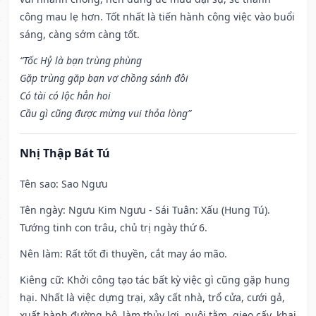
công mau lẹ hơn. Tốt nhất là tiến hành công việc vào buổi
sáng, càng sớm càng tốt.
“Tốc Hỷ là bạn trùng phùng
Gặp trùng gặp bạn vợ chồng sánh đôi
Có tài có lộc hẳn hoi
Cầu gì cũng được mừng vui thỏa lòng”
Nhị Thập Bát Tú
Tên sao
: Sao Ngưu
Tên ngày
: Ngưu Kim Ngưu - Sái Tuân: Xấu (Hung Tú).
Tướng tinh con trâu, chủ trị ngày thứ 6.
Nên làm
: Rất tốt đi thuyền, cắt may áo mão.
Kiêng cữ
: Khởi công tạo tác bất kỳ việc gì cũng gặp hung
hại. Nhất là việc dựng trại, xây cất nhà, trổ cửa, cưới gả,
xuất hành đường bộ, làm thủy lợi, nuôi tằm, gieo cấy, khai