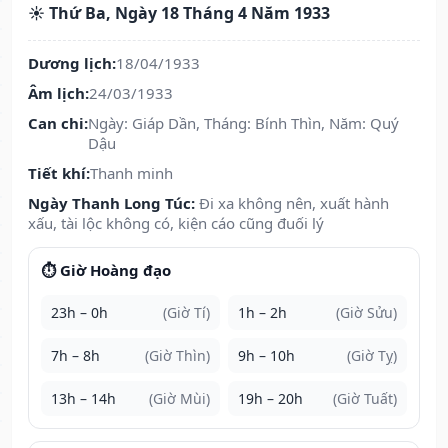
☀️ Thứ Ba, Ngày 18 Tháng 4 Năm 1933
Dương lịch:
18/04/1933
Âm lịch:
24/03/1933
Can chi:
Ngày: Giáp Dần, Tháng: Bính Thìn, Năm: Quý
Dậu
Tiết khí:
Thanh minh
Ngày Thanh Long Túc:
Đi xa không nên, xuất hành
xấu, tài lộc không có, kiện cáo cũng đuối lý
⏱️ Giờ Hoàng đạo
23h – 0h
(Giờ Tí)
1h – 2h
(Giờ Sửu)
7h – 8h
(Giờ Thìn)
9h – 10h
(Giờ Tỵ)
13h – 14h
(Giờ Mùi)
19h – 20h
(Giờ Tuất)