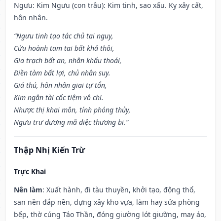
Ngưu: Kim Ngưu (con trâu): Kim tinh, sao xấu. Kỵ xây cất,
hôn nhân.
“Ngưu tinh tạo tác chủ tai nguy,
Cửu hoành tam tai bất khả thôi,
Gia trạch bất an, nhân khẩu thoái,
Điền tàm bất lợi, chủ nhân suy.
Giá thú, hôn nhân giai tự tổn,
Kim ngân tài cốc tiệm vô chi.
Nhược thị khai môn, tính phóng thủy,
Ngưu trư dương mã diệc thương bi.”
Thập Nhị Kiến Trừ
Trực Khai
Nên làm
: Xuất hành, đi tàu thuyền, khởi tạo, động thổ,
san nền đắp nền, dựng xây kho vựa, làm hay sửa phòng
bếp, thờ cúng Táo Thần, đóng giường lót giường, may áo,