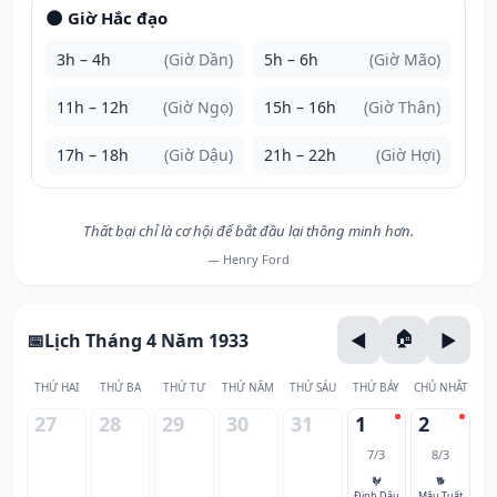
🌑 Giờ Hắc đạo
3h – 4h
(Giờ Dần)
5h – 6h
(Giờ Mão)
11h – 12h
(Giờ Ngọ)
15h – 16h
(Giờ Thân)
17h – 18h
(Giờ Dậu)
21h – 22h
(Giờ Hợi)
Thất bại chỉ là cơ hội để bắt đầu lại thông minh hơn.
— Henry Ford
Lịch Tháng 4 Năm 1933
THỨ HAI
THỨ BA
THỨ TƯ
THỨ NĂM
THỨ SÁU
THỨ BẢY
CHỦ NHẬT
27
28
29
30
31
1
2
7/3
8/3
🐓
🐕
Đinh Dậu
Mậu Tuất