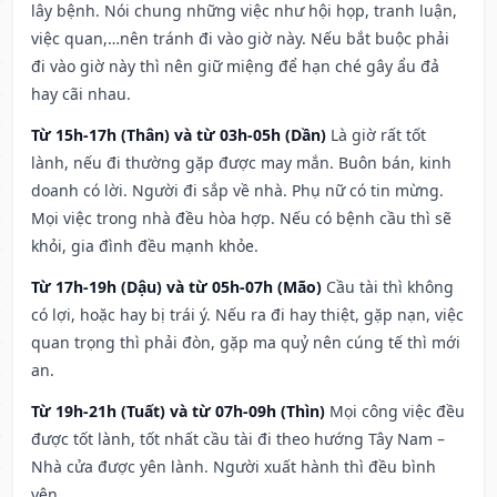
lây bệnh. Nói chung những việc như hội họp, tranh luận,
việc quan,…nên tránh đi vào giờ này. Nếu bắt buộc phải
đi vào giờ này thì nên giữ miệng để hạn ché gây ẩu đả
hay cãi nhau.
Từ 15h-17h (Thân) và từ 03h-05h (Dần)
Là giờ rất tốt
lành, nếu đi thường gặp được may mắn. Buôn bán, kinh
doanh có lời. Người đi sắp về nhà. Phụ nữ có tin mừng.
Mọi việc trong nhà đều hòa hợp. Nếu có bệnh cầu thì sẽ
khỏi, gia đình đều mạnh khỏe.
Từ 17h-19h (Dậu) và từ 05h-07h (Mão)
Cầu tài thì không
có lợi, hoặc hay bị trái ý. Nếu ra đi hay thiệt, gặp nạn, việc
quan trọng thì phải đòn, gặp ma quỷ nên cúng tế thì mới
an.
Từ 19h-21h (Tuất) và từ 07h-09h (Thìn)
Mọi công việc đều
được tốt lành, tốt nhất cầu tài đi theo hướng Tây Nam –
Nhà cửa được yên lành. Người xuất hành thì đều bình
yên.