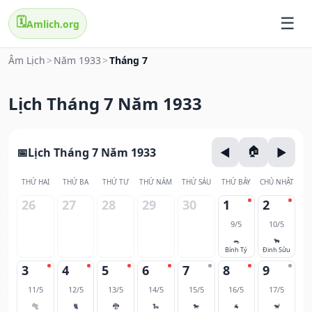
🗓️
Amlich.org
Âm Lịch
>
Năm 1933
>
Tháng 7
Lịch Tháng 7 Năm 1933
Lịch Tháng 7 Năm 1933
THỨ HAI
THỨ BA
THỨ TƯ
THỨ NĂM
THỨ SÁU
THỨ BẢY
CHỦ NHẬT
26
27
28
29
30
1
2
9/5
10/5
🐀
🐂
Bính Tý
Đinh Sửu
3
4
5
6
7
8
9
11/5
12/5
13/5
14/5
15/5
16/5
17/5
🐅
🐈
🐉
🐍
🐎
🐐
🐒