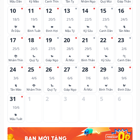
Mậu Dần
Kỷ Mão
Canh Thìn
Tân Tỵ
Nhâm Ngọ
Quý Mùi
Giáp Thân
10
11
12
13
14
15
16
18/5
19/5
20/5
21/5
22/5
23/5
24/5
🐓
🐕
🐖
🐀
🐂
🐅
🐈
Ất Dậu
Bính Tuất
Đinh Hợi
Mậu Tý
Kỷ Sửu
Canh Dần
Tân Mão
17
18
19
20
21
22
23
25/5
26/5
27/5
28/5
29/5
1/6
2/6
🐉
🐍
🐎
🐐
🐒
🐂
🐅
Nhâm Thìn
Quý Tỵ
Giáp Ngọ
Ất Mùi
Bính Thân
Kỷ Sửu
Canh Dần
24
25
26
27
28
29
30
3/6
4/6
5/6
6/6
7/6
8/6
9/6
🐈
🐉
🐍
🐎
🐐
🐒
🐓
Tân Mão
Nhâm Thìn
Quý Tỵ
Giáp Ngọ
Ất Mùi
Bính Thân
Đinh Dậu
31
1
2
3
4
5
6
10/6
🐕
Mậu Tuất