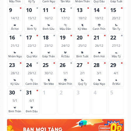
Mậu Thìn
Kỷ Tỵ
Canh Ngọ
Tân Mùi
Nhâm Thân
Quý Dậu
Giáp Tuất
9
10
11
12
13
14
15
14/12
15/12
16/12
17/12
18/12
19/12
20/12
🐖
🐀
🐂
🐅
🐈
🐉
🐍
Ất Hợi
Bính Tý
Đinh Sửu
Mậu Dần
Kỷ Mão
Canh Thìn
Tân Tỵ
16
17
18
19
20
21
22
21/12
22/12
23/12
24/12
25/12
26/12
27/12
🐎
🐐
🐒
🐓
🐕
🐖
🐀
Nhâm Ngọ
Quý Mùi
Giáp Thân
Ất Dậu
Bính Tuất
Đinh Hợi
Mậu Tý
23
24
25
26
27
28
29
28/12
29/12
30/12
1/1
2/1
3/1
4/1
🐂
🐅
🐈
🐉
🐍
🐎
🐐
Kỷ Sửu
Canh Dần
Tân Mão
Nhâm Thìn
Quý Tỵ
Giáp Ngọ
Ất Mùi
30
31
1
2
3
4
5
5/1
6/1
🐒
🐓
Bính Thân
Đinh Dậu