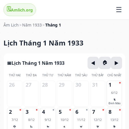
🗓️
Amlich.org
Âm Lịch
>
Năm 1933
>
Tháng 1
Lịch Tháng 1 Năm 1933
Lịch Tháng 1 Năm 1933
THỨ HAI
THỨ BA
THỨ TƯ
THỨ NĂM
THỨ SÁU
THỨ BẢY
CHỦ NHẬT
26
27
28
29
30
31
1
6/12
🐈
Đinh Mão
2
3
4
5
6
7
8
7/12
8/12
9/12
10/12
11/12
12/12
13/12
🐉
🐍
🐎
🐐
🐒
🐓
🐕