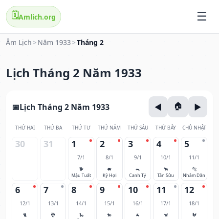
🗓️
Amlich.org
Âm Lịch
>
Năm 1933
>
Tháng 2
Lịch Tháng 2 Năm 1933
Lịch Tháng 2 Năm 1933
THỨ HAI
THỨ BA
THỨ TƯ
THỨ NĂM
THỨ SÁU
THỨ BẢY
CHỦ NHẬT
30
31
1
2
3
4
5
7/1
8/1
9/1
10/1
11/1
🐕
🐖
🐀
🐂
🐅
Mậu Tuất
Kỷ Hợi
Canh Tý
Tân Sửu
Nhâm Dần
6
7
8
9
10
11
12
12/1
13/1
14/1
15/1
16/1
17/1
18/1
🐈
🐉
🐍
🐎
🐐
🐒
🐓