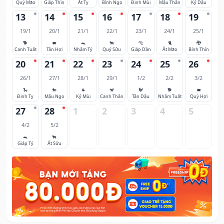
Quý Mão
Giáp Thìn
Ất Tỵ
Bính Ngọ
Đinh Mùi
Mậu Thân
Kỷ Dậu
13
14
15
16
17
18
19
19/1
20/1
21/1
22/1
23/1
24/1
25/1
🐕
🐖
🐀
🐂
🐅
🐈
🐉
Canh Tuất
Tân Hợi
Nhâm Tý
Quý Sửu
Giáp Dần
Ất Mão
Bính Thìn
20
21
22
23
24
25
26
26/1
27/1
28/1
29/1
1/2
2/2
3/2
🐍
🐎
🐐
🐒
🐓
🐕
🐖
Đinh Tỵ
Mậu Ngọ
Kỷ Mùi
Canh Thân
Tân Dậu
Nhâm Tuất
Quý Hợi
27
28
1
2
3
4
5
4/2
5/2
🐀
🐂
Giáp Tý
Ất Sửu