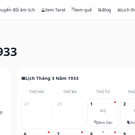
🃏
huyển đổi âm lịch
🔮
Xem Tarot
Xem quẻ
📝
Blog
📅
Lịch t
933
Lịch Tháng 3 Năm 1933
THỨ HAI
THỨ BA
THỨ TƯ
THỨ
27
28
1
2
6/2
ếp
🐅
🐈
Bính Dần
Đi
⭐
6
7
8
9