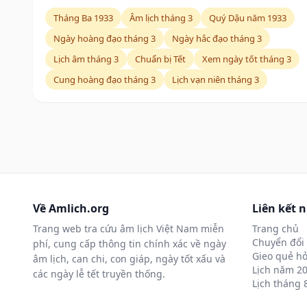
Tháng Ba 1933
Âm lịch tháng 3
Quý Dậu năm 1933
Ngày hoàng đạo tháng 3
Ngày hắc đạo tháng 3
Lịch âm tháng 3
Chuẩn bị Tết
Xem ngày tốt tháng 3
Cung hoàng đạo tháng 3
Lịch vạn niên tháng 3
Về Amlich.org
Liên kết 
Trang web tra cứu âm lịch Việt Nam miễn
Trang chủ
Chuyển đổi 
phí, cung cấp thông tin chính xác về ngày
Gieo quẻ hỏ
âm lịch, can chi, con giáp, ngày tốt xấu và
Lịch năm 2
các ngày lễ tết truyền thống.
Lịch tháng 