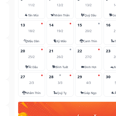
11/2
12/2
13/2
1
🐐
🐒
🐓
🐕
Tân Mùi
Nhâm Thân
Quý Dậu
Gi
13
14
15
16
18/2
19/2
20/2
2
🐅
🐈
🐉
🐍
Mậu Dần
Kỷ Mão
Canh Thìn
T
20
21
22
23
25/2
26/2
27/2
2
🐓
🐕
🐖
🐀
Ất Dậu
Bính Tuất
Đinh Hợi
M
⭐
27
28
29
30
2/3
3/3
4/3
🐉
🐍
🐎
🐐
Nhâm Thìn
Quý Tỵ
Giáp Ngọ
Ấ