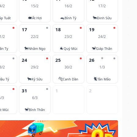
4/2
15/2
16/2
17/2
🐖
🐀
🐂
áp Tuất
Ất Hợi
Bính Tý
Đinh Sửu
17
18
19
1/2
22/2
23/2
24/2
🐎
🐐
🐒
ân Tỵ
Nhâm Ngọ
Quý Mùi
Giáp Thân
⭐
24
25
26
8/2
29/2
30/2
1/3
🐂
🐅
🐈
ậu Tý
Kỷ Sửu
Canh Dần
Tân Mão
31
1
2
5/3
6/3
🐒
t Mùi
Bính Thân