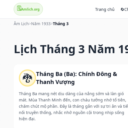
🗓️
Trang chủ
🔄
C
Amlich.org
Âm Lịch
>
Năm 1933
>
Tháng 3
Lịch Tháng 3 Năm 1
Tháng Ba (Ba): Chính Đông &
🐉
Thanh Vượng
Tháng Ba mang nét dịu dàng của nắng sớm và làn gió
mát. Mùa Thanh Minh đến, con cháu tưởng nhớ tổ tiên,
chăm chút mộ phần. Đây là tháng gắn với sự tri ân và ti
nối truyền thống, nhắc nhớ nguồn cội trong nhịp sống
hiện đại.