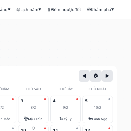
háng
📖
Lịch năm
🧧
Đếm ngược Tết
🧭
Khám phá
▼
▼
▼
 NĂM
THỨ SÁU
THỨ BẢY
CHỦ NHẬT
3
4
5
7/2
8/2
9/2
10/2
🐉
🐍
🐎
nh Mão
Mậu Thìn
Kỷ Tỵ
Canh Ngọ
🌕
10
11
12