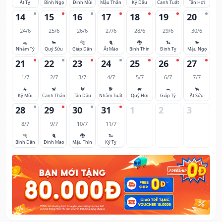
Ất Tỵ
Bính Ngọ
Đinh Mùi
Mậu Thân
Kỷ Dậu
Canh Tuất
Tân Hợi
14
15
16
17
18
19
20
24/6
25/6
26/6
27/6
28/6
29/6
30/6
🐀
🐂
🐅
🐈
🐉
🐍
🐎
Nhâm Tý
Quý Sửu
Giáp Dần
Ất Mão
Bính Thìn
Đinh Tỵ
Mậu Ngọ
21
22
23
24
25
26
27
1/7
2/7
3/7
4/7
5/7
6/7
7/7
🐐
🐒
🐓
🐕
🐖
🐀
🐂
Kỷ Mùi
Canh Thân
Tân Dậu
Nhâm Tuất
Quý Hợi
Giáp Tý
Ất Sửu
28
29
30
31
1
2
3
8/7
9/7
10/7
11/7
🐅
🐈
🐉
🐍
Bính Dần
Đinh Mão
Mậu Thìn
Kỷ Tỵ