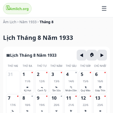
🗓️
Amlich.org
Âm Lịch
>
Năm 1933
>
Tháng 8
Lịch Tháng 8 Năm 1933
Lịch Tháng 8 Năm 1933
THỨ HAI
THỨ BA
THỨ TƯ
THỨ NĂM
THỨ SÁU
THỨ BẢY
CHỦ NHẬT
31
1
2
3
4
5
6
11/6
12/6
13/6
14/6
15/6
16/6
🐖
🐀
🐂
🐅
🐈
🐉
Kỷ Hợi
Canh Tý
Tân Sửu
Nhâm Dần
Quý Mão
Giáp Thìn
7
8
9
10
11
12
13
17/6
18/6
19/6
20/6
21/6
22/6
23/6
🐍
🐎
🐐
🐒
🐓
🐕
🐖