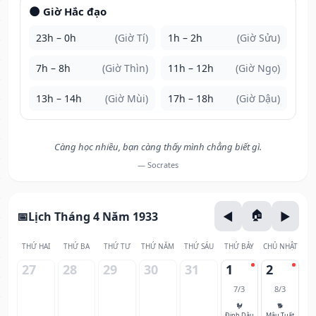
🌑 Giờ Hắc đạo
23h – 0h
(Giờ Tí)
1h – 2h
(Giờ Sửu)
7h – 8h
(Giờ Thìn)
11h – 12h
(Giờ Ngọ)
13h – 14h
(Giờ Mùi)
17h – 18h
(Giờ Dậu)
Càng học nhiều, bạn càng thấy mình chẳng biết gì.
— Socrates
Lịch Tháng 4 Năm 1933
THỨ HAI
THỨ BA
THỨ TƯ
THỨ NĂM
THỨ SÁU
THỨ BẢY
CHỦ NHẬT
27
28
29
30
31
1
2
7/3
8/3
🐓
🐕
Đinh Dậu
Mậu Tuất