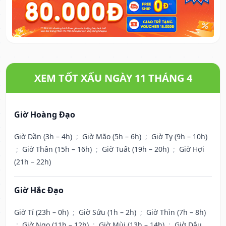
XEM TỐT XẤU NGÀY 11 THÁNG 4
Giờ Hoàng Đạo
Giờ Dần (3h – 4h)
;
Giờ Mão (5h – 6h)
;
Giờ Tỵ (9h – 10h)
;
Giờ Thân (15h – 16h)
;
Giờ Tuất (19h – 20h)
;
Giờ Hợi
(21h – 22h)
Giờ Hắc Đạo
Giờ Tí (23h – 0h)
;
Giờ Sửu (1h – 2h)
;
Giờ Thìn (7h – 8h)
;
Giờ Ngọ (11h – 12h)
;
Giờ Mùi (13h – 14h)
;
Giờ Dậu