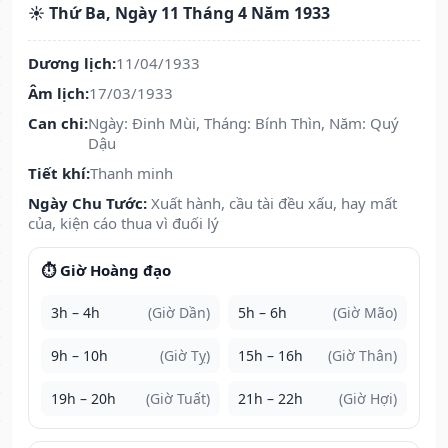
☀️ Thứ Ba, Ngày 11 Tháng 4 Năm 1933
Dương lịch:
11/04/1933
Âm lịch:
17/03/1933
Can chi:
Ngày: Đinh Mùi, Tháng: Bính Thìn, Năm: Quý
Dậu
Tiết khí:
Thanh minh
Ngày Chu Tước:
Xuất hành, cầu tài đều xấu, hay mất
của, kiện cáo thua vì đuối lý
⏱️ Giờ Hoàng đạo
3h – 4h
(Giờ Dần)
5h – 6h
(Giờ Mão)
9h – 10h
(Giờ Tỵ)
15h – 16h
(Giờ Thân)
19h – 20h
(Giờ Tuất)
21h – 22h
(Giờ Hợi)