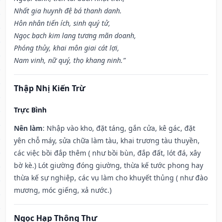
Nhất gia huynh đệ bá thanh danh.
Hôn nhân tiến ích, sinh quý tử,
Ngọc bạch kim lang tương mãn doanh,
Phóng thủy, khai môn giai cát lợi,
Nam vinh, nữ quý, thọ khang ninh.”
Thập Nhị Kiến Trừ
Trực Bình
Nên làm
: Nhập vào kho, đặt táng, gắn cửa, kê gác, đặt
yên chỗ máy, sửa chữa làm tàu, khai trương tàu thuyền,
các việc bồi đắp thêm ( như bồi bùn, đắp đất, lót đá, xây
bờ kè.) Lót giường đóng giường, thừa kế tước phong hay
thừa kế sự nghiệp, các vụ làm cho khuyết thủng ( như đào
mương, móc giếng, xả nước.)
Ngọc Hạp Thông Thư