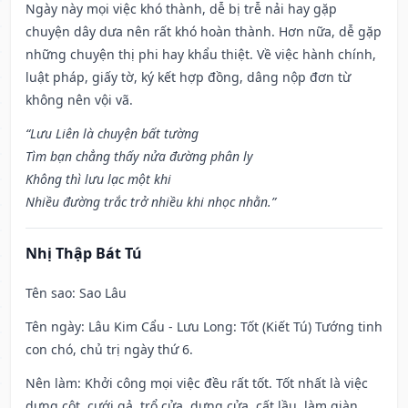
Ngày này mọi việc khó thành, dễ bị trễ nải hay gặp
chuyện dây dưa nên rất khó hoàn thành. Hơn nữa, dễ gặp
những chuyện thị phi hay khẩu thiệt. Về việc hành chính,
luật pháp, giấy tờ, ký kết hợp đồng, dâng nộp đơn từ
không nên vội vã.
“Lưu Liên là chuyện bất tường
Tìm bạn chẳng thấy nửa đường phân ly
Không thì lưu lạc một khi
Nhiều đường trắc trở nhiều khi nhọc nhằn.”
Nhị Thập Bát Tú
Tên sao
: Sao Lâu
Tên ngày
: Lâu Kim Cẩu - Lưu Long: Tốt (Kiết Tú) Tướng tinh
con chó, chủ trị ngày thứ 6.
Nên làm
: Khởi công mọi việc đều rất tốt. Tốt nhất là việc
dựng cột, cưới gả, trổ cửa, dựng cửa, cất lầu, làm giàn