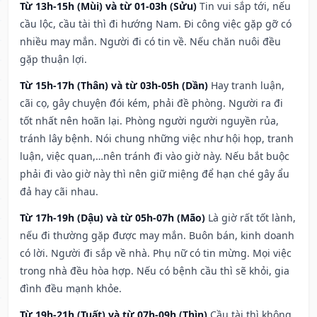
Từ 13h-15h (Mùi) và từ 01-03h (Sửu)
Tin vui sắp tới, nếu
cầu lộc, cầu tài thì đi hướng Nam. Đi công việc gặp gỡ có
nhiều may mắn. Người đi có tin về. Nếu chăn nuôi đều
gặp thuận lợi.
Từ 15h-17h (Thân) và từ 03h-05h (Dần)
Hay tranh luận,
cãi cọ, gây chuyện đói kém, phải đề phòng. Người ra đi
tốt nhất nên hoãn lại. Phòng người người nguyền rủa,
tránh lây bệnh. Nói chung những việc như hội họp, tranh
luận, việc quan,…nên tránh đi vào giờ này. Nếu bắt buộc
phải đi vào giờ này thì nên giữ miệng để hạn ché gây ẩu
đả hay cãi nhau.
Từ 17h-19h (Dậu) và từ 05h-07h (Mão)
Là giờ rất tốt lành,
nếu đi thường gặp được may mắn. Buôn bán, kinh doanh
có lời. Người đi sắp về nhà. Phụ nữ có tin mừng. Mọi việc
trong nhà đều hòa hợp. Nếu có bệnh cầu thì sẽ khỏi, gia
đình đều mạnh khỏe.
Từ 19h-21h (Tuất) và từ 07h-09h (Thìn)
Cầu tài thì không