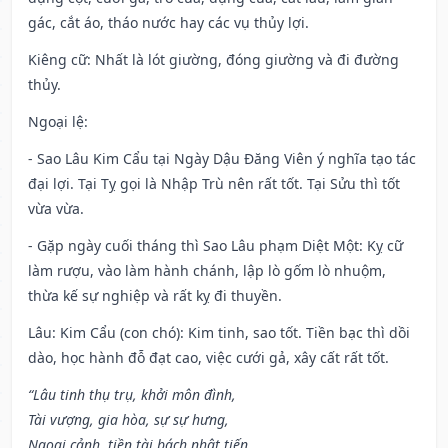
gác, cắt áo, tháo nước hay các vụ thủy lợi.
Kiêng cữ
: Nhất là lót giường, đóng giường và đi đường
thủy.
Ngoại lệ
:
- Sao Lâu Kim Cẩu tại Ngày Dậu Đăng Viên ý nghĩa tạo tác
đại lợi. Tại Tỵ gọi là Nhập Trù nên rất tốt. Tại Sửu thì tốt
vừa vừa.
- Gặp ngày cuối tháng thì Sao Lâu phạm Diệt Một: Kỵ cữ
làm rượu, vào làm hành chánh, lập lò gốm lò nhuộm,
thừa kế sự nghiệp và rất kỵ đi thuyền.
Lâu: Kim Cẩu (con chó): Kim tinh, sao tốt. Tiền bạc thì dồi
dào, học hành đỗ đạt cao, việc cưới gả, xây cất rất tốt.
“Lâu tinh thụ trụ, khởi môn đình,
Tài vượng, gia hòa, sự sự hưng,
Ngoại cảnh, tiền tài bách nhật tiến,