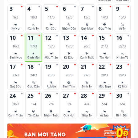
3
4
5
6
7
8
9
9/3
10/3
11/3
12/3
13/3
14/3
15/3
🐖
🐀
🐂
🐅
🐈
🐉
🐍
Kỷ Hợi
Canh Tý
Tân Sửu
Nhâm Dần
Quý Mão
Giáp Thìn
Ất Tỵ
10
11
12
13
14
15
16
16/3
17/3
18/3
19/3
20/3
21/3
22/3
🐎
🐐
🐒
🐓
🐕
🐖
🐀
Bính Ngọ
Đinh Mùi
Mậu Thân
Kỷ Dậu
Canh Tuất
Tân Hợi
Nhâm Tý
17
18
19
20
21
22
23
23/3
24/3
25/3
26/3
27/3
28/3
29/3
🐂
🐅
🐈
🐉
🐍
🐎
🐐
Quý Sửu
Giáp Dần
Ất Mão
Bính Thìn
Đinh Tỵ
Mậu Ngọ
Kỷ Mùi
24
25
26
27
28
29
30
30/3
1/4
2/4
3/4
4/4
5/4
6/4
🐒
🐓
🐕
🐖
🐀
🐂
🐅
Canh Thân
Tân Dậu
Nhâm Tuất
Quý Hợi
Giáp Tý
Ất Sửu
Bính Dần