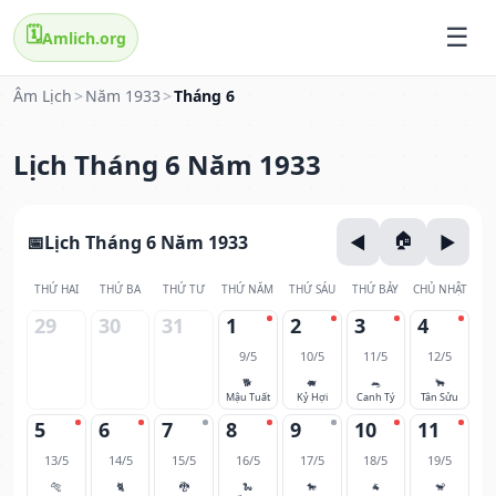
🗓️
Amlich.org
Âm Lịch
>
Năm 1933
>
Tháng 6
Lịch Tháng 6 Năm 1933
Lịch Tháng 6 Năm 1933
THỨ HAI
THỨ BA
THỨ TƯ
THỨ NĂM
THỨ SÁU
THỨ BẢY
CHỦ NHẬT
29
30
31
1
2
3
4
9/5
10/5
11/5
12/5
🐕
🐖
🐀
🐂
Mậu Tuất
Kỷ Hợi
Canh Tý
Tân Sửu
5
6
7
8
9
10
11
13/5
14/5
15/5
16/5
17/5
18/5
19/5
🐅
🐈
🐉
🐍
🐎
🐐
🐒