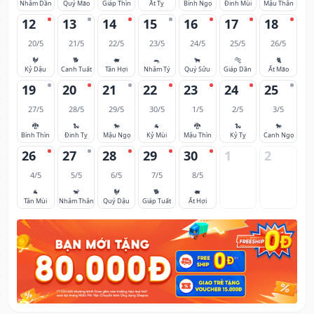
Nhâm Dần
Quý Mão
Giáp Thìn
Ất Tỵ
Bính Ngọ
Đinh Mùi
Mậu Thân
12
13
14
15
16
17
18
20/5
21/5
22/5
23/5
24/5
25/5
26/5
🐓
🐕
🐖
🐀
🐂
🐅
🐈
Kỷ Dậu
Canh Tuất
Tân Hợi
Nhâm Tý
Quý Sửu
Giáp Dần
Ất Mão
19
20
21
22
23
24
25
27/5
28/5
29/5
30/5
1/5
2/5
3/5
🐉
🐍
🐎
🐐
🐉
🐍
🐎
Bính Thìn
Đinh Tỵ
Mậu Ngọ
Kỷ Mùi
Mậu Thìn
Kỷ Tỵ
Canh Ngọ
26
27
28
29
30
1
2
4/5
5/5
6/5
7/5
8/5
🐐
🐒
🐓
🐕
🐖
Tân Mùi
Nhâm Thân
Quý Dậu
Giáp Tuất
Ất Hợi