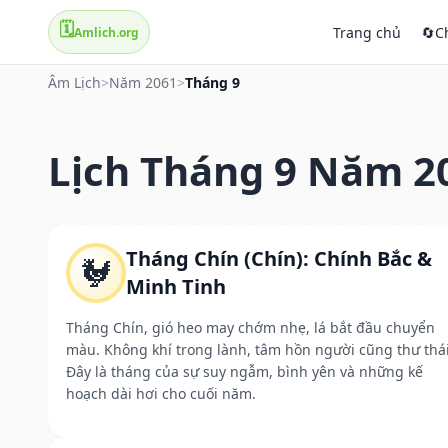
🗓️
Trang chủ
🔄
C
Amlich.org
Âm Lịch
>
Năm 2061
>
Tháng 9
Lịch Tháng 9 Năm 2
Tháng Chín (Chín): Chính Bắc &
🐓
Minh Tinh
Tháng Chín, gió heo may chớm nhẹ, lá bắt đầu chuyển
màu. Không khí trong lành, tâm hồn người cũng thư thái
Đây là tháng của sự suy ngẫm, bình yên và những kế
hoạch dài hơi cho cuối năm.