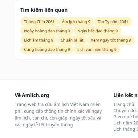
Tìm kiếm liên quan
Tháng Chín 2061
Âm lịch tháng 9
Tân Tỵ năm 2061
Ngày hoàng đạo tháng 9
Ngày hắc đạo tháng 9
Lịch âm tháng 9
Chuẩn bị Tết
Xem ngày tốt tháng 9
Cung hoàng đạo tháng 9
Lịch vạn niên tháng 9
Về Amlich.org
Liên kết 
Trang web tra cứu âm lịch Việt Nam miễn
Trang chủ
Chuyển đổi 
phí, cung cấp thông tin chính xác về ngày
Gieo quẻ hỏ
âm lịch, can chi, con giáp, ngày tốt xấu và
Lịch năm 2
các ngày lễ tết truyền thống.
Lịch tháng 