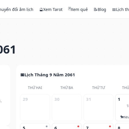
🃏
huyển đổi âm lịch
🔮
Xem Tarot
Xem quẻ
📝
Blog
📅
Lịch t
061
Lịch Tháng 9 Năm 2061
THỨ HAI
THỨ BA
THỨ TƯ
THỨ
29
30
31
1
.
1
🐎
Nh
5
6
7
8