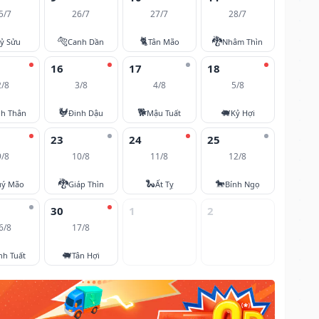
5/7
26/7
27/7
28/7
🐅
🐈
🐉
ỷ Sửu
Canh Dần
Tân Mão
Nhâm Thìn
16
17
18
2/8
3/8
4/8
5/8
🐓
🐕
🐖
nh Thân
Đinh Dậu
Mậu Tuất
Kỷ Hợi
23
24
25
9/8
10/8
11/8
12/8
🐉
🐍
🐎
ý Mão
Giáp Thìn
Ất Tỵ
Bính Ngọ
30
1
2
6/8
17/8
🐖
nh Tuất
Tân Hợi