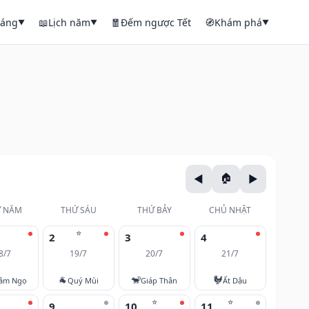
háng
📖
Lịch năm
🧧
Đếm ngược Tết
🧭
Khám phá
▼
▼
▼
 NĂM
THỨ SÁU
THỨ BẢY
CHỦ NHẬT
⭐
2
3
4
8/7
19/7
20/7
21/7
🐐
🐒
🐓
âm Ngọ
Quý Mùi
Giáp Thân
Ất Dậu
⭐
⭐
9
10
11