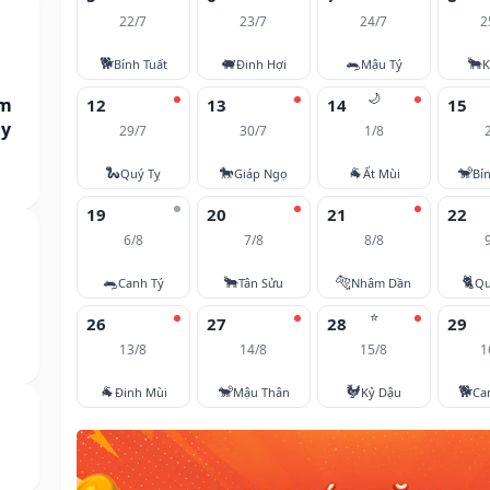
22/7
23/7
24/7
2
🐕
🐖
🐀
🐂
Bính Tuất
Đinh Hợi
Mậu Tý
K
🌙
am
12
13
14
15
ày
29/7
30/7
1/8
🐍
🐎
🐐
🐒
Quý Tỵ
Giáp Ngọ
Ất Mùi
Bí
19
20
21
22
6/8
7/8
8/8
🐀
🐂
🐅
🐈
Canh Tý
Tân Sửu
Nhâm Dần
Qu
⭐
26
27
28
29
13/8
14/8
15/8
1
🐐
🐒
🐓
🐕
Đinh Mùi
Mậu Thân
Kỷ Dậu
Ca