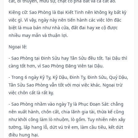
cất, đi thuyền, mưu sự, chặt cỏ phá đất và cả cắt áo.
Kiêng cữ
: Sao Phòng là Đại Kiết Tinh nên không kỵ bất kỳ
việc gì. Vì vậy, ngày này nên tiến hành các việc lớn đặc
biệt là mua bán như nhà cửa, đất đai hay xe cộ được
nhiều may mắn và thuận lợi.
Ngoại lệ
:
- Sao Phòng tại Đinh Sửu hay Tân Sửu đều tốt. Tại Dậu thì
càng tốt hơn, vì Sao Phòng Đăng Viên tại Dậu.
- Trong 6 ngày Kỷ Tỵ, Kỷ Dậu, Đinh Tỵ, Đinh Sửu, Quý Dậu,
Tân Sửu Sao Phòng vẫn tốt với mọi việc khác. Ngoại trừ
việc chôn cất là rất kỵ.
- Sao Phòng nhằm vào ngày Tỵ là Phục Đoạn Sát: chẳng
nên xuất hành, chôn cất, chia lãnh gia tài, thừa kế cũng
như khởi công làm lò nhuộm, lò gốm. Tuy nhiên nên xây
tường, lấp hang lỗ, dứt vú trẻ em, làm cầu tiêu, kết dứt
điều hung hại.