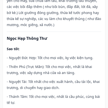
yên chỗ máy, sửa chữa làm tàu, khai trương tàu thuyền,
các việc bồi đắp thêm ( như bồi bùn, đắp đất, lót đá, xây
bờ kè.) Lót giường đóng giường, thừa kế tước phong hay
thừa kế sự nghiệp, các vụ làm cho khuyết thủng ( như đào
mương, móc giếng, xả nước.)
Ngọc Hạp Thông Thư
Sao tốt
:
- Nguyệt Đức Hợp: Tốt cho mọi việc, kỵ việc kiện tụng.
- Thiên Phú (Trực Mãn): Tốt cho mọi việc, nhất là khai
trương, việc xây dựng nhà cửa và an táng.
- Nguyệt Tài: Tốt nhất cho việc xuất hành, cầu tài lộc, khai
trương, di chuyển hay giao dịch.
- Thánh Tâm: Tốt cho mọi việc, nhất là cầu phúc, cúng bái
tế tự.