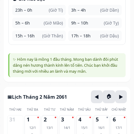
23h – 0h
(Giờ Tí)
3h – 4h
(Giờ Dần)
5h – 6h
(Giờ Mão)
9h – 10h
(Giờ Tỵ)
15h – 16h
(Giờ Thân)
17h – 18h
(Giờ Dậu)
✨ Hôm nay là mồng 1 đầu tháng. Mong bạn dành đôi phút
dâng nén hương thành kính lên tổ tiên. Chúc bạn khởi đầu
tháng mới với nhiều an lành và may mắn.
Lịch Tháng 2 Năm 2061
THỨ HAI
THỨ BA
THỨ TƯ
THỨ NĂM
THỨ SÁU
THỨ BẢY
CHỦ NHẬT
31
1
2
3
4
5
6
12/1
13/1
14/1
15/1
16/1
17/1