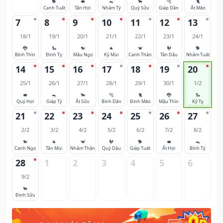
🐕
🐖
🐀
🐂
🐅
🐈
Canh Tuất
Tân Hợi
Nhâm Tý
Quý Sửu
Giáp Dần
Ất Mão
7
8
9
10
11
12
13
18/1
19/1
20/1
21/1
22/1
23/1
24/1
🐉
🐍
🐎
🐐
🐒
🐓
🐕
Bính Thìn
Đinh Tỵ
Mậu Ngọ
Kỷ Mùi
Canh Thân
Tân Dậu
Nhâm Tuất
14
15
16
17
18
19
20
25/1
26/1
27/1
28/1
29/1
30/1
1/2
🐖
🐀
🐂
🐅
🐈
🐉
🐍
Quý Hợi
Giáp Tý
Ất Sửu
Bính Dần
Đinh Mão
Mậu Thìn
Kỷ Tỵ
21
22
23
24
25
26
27
2/2
3/2
4/2
5/2
6/2
7/2
8/2
🐎
🐐
🐒
🐓
🐕
🐖
🐀
Canh Ngọ
Tân Mùi
Nhâm Thân
Quý Dậu
Giáp Tuất
Ất Hợi
Bính Tý
28
1
2
3
4
5
6
9/2
🐂
Đinh Sửu