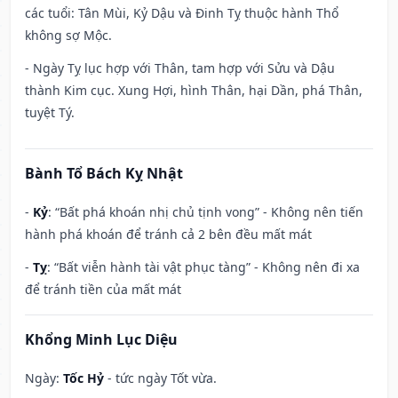
các tuổi: Tân Mùi, Kỷ Dậu và Đinh Tỵ thuộc hành Thổ
không sợ Mộc.
- Ngày Tỵ lục hợp với Thân, tam hợp với Sửu và Dậu
thành Kim cục. Xung Hợi, hình Thân, hại Dần, phá Thân,
tuyệt Tý.
Bành Tổ Bách Kỵ Nhật
-
Kỷ
: “Bất phá khoán nhị chủ tịnh vong” - Không nên tiến
hành phá khoán để tránh cả 2 bên đều mất mát
-
Tỵ
: “Bất viễn hành tài vật phục tàng” - Không nên đi xa
để tránh tiền của mất mát
Khổng Minh Lục Diệu
Ngày:
Tốc Hỷ
- tức ngày Tốt vừa.