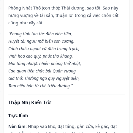
Phòng Nhật Thố (con thỏ): Thái dương, sao tốt. Sao này
hưng vượng về tài sản, thuận lợi trong cả việc chôn cất
cũng như xây cất.
“Phòng tinh tạo tác điền viên tiến,
Huyết tài ngưu mã biến sơn cương,
Cánh chiêu ngoại xứ điền trang trạch,
Vinh hoa cao quý, phúc thọ khang.
Mai táng nhược nhiên phùng thử nhật,
Cao quan tiến chức bái Quân vương.
Giá thú: Thường nga quy Nguyệt điện,
Tam niên bào tử chế triều đường.”
Thập Nhị Kiến Trừ
Trực Bình
Nên làm
: Nhập vào kho, đặt táng, gắn cửa, kê gác, đặt