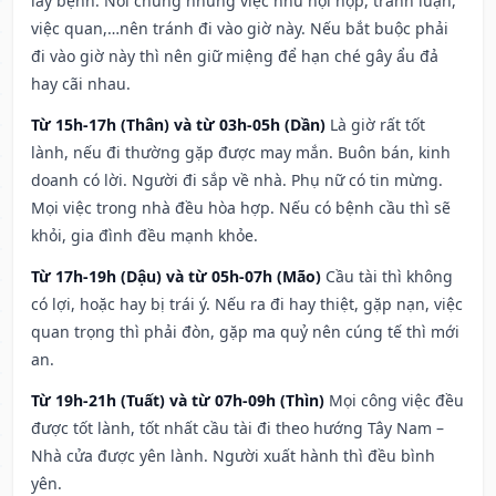
lây bệnh. Nói chung những việc như hội họp, tranh luận,
việc quan,…nên tránh đi vào giờ này. Nếu bắt buộc phải
đi vào giờ này thì nên giữ miệng để hạn ché gây ẩu đả
hay cãi nhau.
Từ 15h-17h (Thân) và từ 03h-05h (Dần)
Là giờ rất tốt
lành, nếu đi thường gặp được may mắn. Buôn bán, kinh
doanh có lời. Người đi sắp về nhà. Phụ nữ có tin mừng.
Mọi việc trong nhà đều hòa hợp. Nếu có bệnh cầu thì sẽ
khỏi, gia đình đều mạnh khỏe.
Từ 17h-19h (Dậu) và từ 05h-07h (Mão)
Cầu tài thì không
có lợi, hoặc hay bị trái ý. Nếu ra đi hay thiệt, gặp nạn, việc
quan trọng thì phải đòn, gặp ma quỷ nên cúng tế thì mới
an.
Từ 19h-21h (Tuất) và từ 07h-09h (Thìn)
Mọi công việc đều
được tốt lành, tốt nhất cầu tài đi theo hướng Tây Nam –
Nhà cửa được yên lành. Người xuất hành thì đều bình
yên.