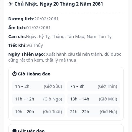
☀️ Chủ Nhật, Ngày 20 Tháng 2 Năm 2061
Dương lịch:
20/02/2061
Âm lịch:
01/02/2061
Can chi:
Ngày: Kỷ Tỵ, Tháng: Tân Mão, Năm: Tân Tỵ
Tiết khí:
Vũ Thủy
Ngày Thiên Đạo:
Xuất hành cầu tài nên tránh, dù được
cũng rất tốn kém, thất lý mà thua
⏱️ Giờ Hoàng đạo
1h – 2h
(Giờ Sửu)
7h – 8h
(Giờ Thìn)
11h – 12h
(Giờ Ngọ)
13h – 14h
(Giờ Mùi)
19h – 20h
(Giờ Tuất)
21h – 22h
(Giờ Hợi)
🌑 Giờ Hắc đạo