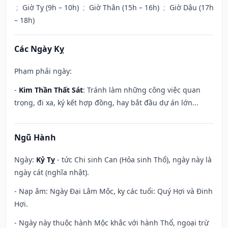
;
Giờ Tỵ (9h – 10h)
;
Giờ Thân (15h – 16h)
;
Giờ Dậu (17h
– 18h)
Các Ngày Kỵ
Phạm phải ngày:
-
Kim Thần Thất Sát
: Tránh làm những công việc quan
trọng, đi xa, ký kết hợp đồng, hay bắt đầu dự án lớn...
Ngũ Hành
Ngày:
Kỷ Tỵ
- tức Chi sinh Can (Hỏa sinh Thổ), ngày này là
ngày cát (nghĩa nhật).
- Nạp âm: Ngày Đại Lâm Mộc, kỵ các tuổi: Quý Hợi và Đinh
Hợi.
- Ngày này thuộc hành Mộc khắc với hành Thổ, ngoại trừ